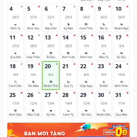
4
5
6
7
8
9
10
20/3
21/3
22/3
23/3
24/3
25/3
26/3
🐀
🐂
🐅
🐈
🐉
🐍
🐎
Bính Tý
Đinh Sửu
Mậu Dần
Kỷ Mão
Canh Thìn
Tân Tỵ
Nhâm Ngọ
11
12
13
14
15
16
17
27/3
28/3
29/3
30/3
1/4
2/4
3/4
🐐
🐒
🐓
🐕
🐖
🐀
🐂
Quý Mùi
Giáp Thân
Ất Dậu
Bính Tuất
Đinh Hợi
Mậu Tý
Kỷ Sửu
18
19
20
21
22
23
24
4/4
5/4
6/4
7/4
8/4
9/4
10/4
🐅
🐈
🐉
🐍
🐎
🐐
🐒
Canh Dần
Tân Mão
Nhâm Thìn
Quý Tỵ
Giáp Ngọ
Ất Mùi
Bính Thân
25
26
27
28
29
30
31
11/4
12/4
13/4
14/4
15/4
16/4
17/4
🐓
🐕
🐖
🐀
🐂
🐅
🐈
Đinh Dậu
Mậu Tuất
Kỷ Hợi
Canh Tý
Tân Sửu
Nhâm Dần
Quý Mão