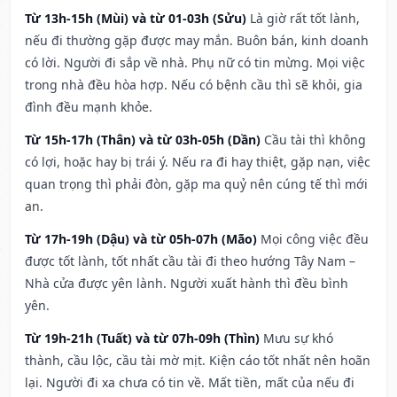
Từ 13h-15h (Mùi) và từ 01-03h (Sửu)
Là giờ rất tốt lành,
nếu đi thường gặp được may mắn. Buôn bán, kinh doanh
có lời. Người đi sắp về nhà. Phụ nữ có tin mừng. Mọi việc
trong nhà đều hòa hợp. Nếu có bệnh cầu thì sẽ khỏi, gia
đình đều mạnh khỏe.
Từ 15h-17h (Thân) và từ 03h-05h (Dần)
Cầu tài thì không
có lợi, hoặc hay bị trái ý. Nếu ra đi hay thiệt, gặp nạn, việc
quan trọng thì phải đòn, gặp ma quỷ nên cúng tế thì mới
an.
Từ 17h-19h (Dậu) và từ 05h-07h (Mão)
Mọi công việc đều
được tốt lành, tốt nhất cầu tài đi theo hướng Tây Nam –
Nhà cửa được yên lành. Người xuất hành thì đều bình
yên.
Từ 19h-21h (Tuất) và từ 07h-09h (Thìn)
Mưu sự khó
thành, cầu lộc, cầu tài mờ mịt. Kiện cáo tốt nhất nên hoãn
lại. Người đi xa chưa có tin về. Mất tiền, mất của nếu đi