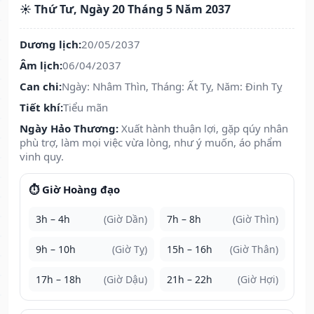
☀️ Thứ Tư, Ngày 20 Tháng 5 Năm 2037
Dương lịch:
20/05/2037
Âm lịch:
06/04/2037
Can chi:
Ngày: Nhâm Thìn, Tháng: Ất Tỵ, Năm: Đinh Tỵ
Tiết khí:
Tiểu mãn
Ngày Hảo Thương:
Xuất hành thuận lợi, gặp qúy nhân
phù trợ, làm mọi việc vừa lòng, như ý muốn, áo phẩm
vinh quy.
⏱️ Giờ Hoàng đạo
3h – 4h
(Giờ Dần)
7h – 8h
(Giờ Thìn)
9h – 10h
(Giờ Tỵ)
15h – 16h
(Giờ Thân)
17h – 18h
(Giờ Dậu)
21h – 22h
(Giờ Hợi)