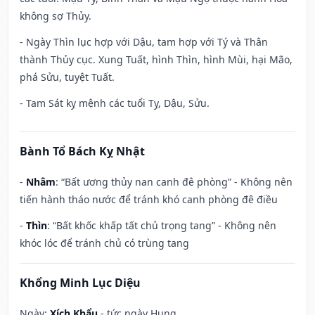
không sợ Thủy.
- Ngày Thìn lục hợp với Dậu, tam hợp với Tý và Thân
thành Thủy cục. Xung Tuất, hình Thìn, hình Mùi, hại Mão,
phá Sửu, tuyệt Tuất.
- Tam Sát kỵ mệnh các tuổi Tỵ, Dậu, Sửu.
Bành Tổ Bách Kỵ Nhật
-
Nhâm
: “Bất ương thủy nan canh đê phòng” - Không nên
tiến hành tháo nước để tránh khó canh phòng đê điều
-
Thìn
: “Bất khốc khấp tất chủ trọng tang” - Không nên
khóc lóc để tránh chủ có trùng tang
Khổng Minh Lục Diệu
Ngày:
Xích Khẩu
- tức ngày Hung.