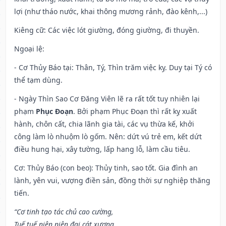
lợi (như tháo nước, khai thông mương rảnh, đào kênh,...)
Kiêng cữ
: Các việc lót giường, đóng giường, đi thuyền.
Ngoại lệ
:
- Cơ Thủy Báo tại: Thân, Tý, Thìn trăm việc kỵ. Duy tại Tý có
thể tạm dùng.
- Ngày Thìn Sao Cơ Đăng Viên lẽ ra rất tốt tuy nhiên lại
phạm
Phục Đoạn
. Bởi phạm Phục Đoạn thì rất kỵ xuất
hành, chôn cất, chia lãnh gia tài, các vụ thừa kế, khởi
công làm lò nhuộm lò gốm. Nên: dứt vú trẻ em, kết dứt
điều hung hại, xây tường, lấp hang lỗ, làm cầu tiêu.
Cơ: Thủy Báo (con beo): Thủy tinh, sao tốt. Gia đình an
lành, yên vui, vượng điền sản, đồng thời sự nghiệp thăng
tiến.
“Cơ tinh tạo tác chủ cao cường,
Tuế tuế niên niên đại cát xương,