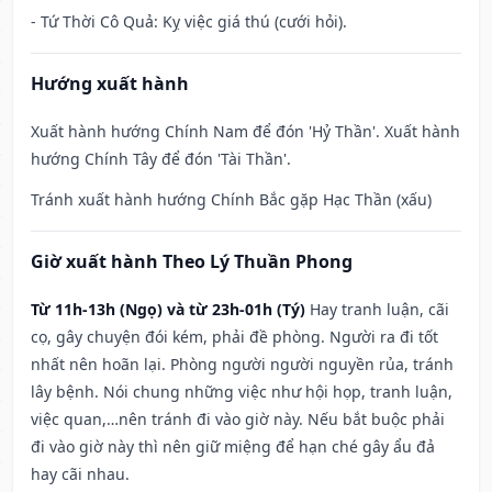
- Tứ Thời Cô Quả: Kỵ việc giá thú (cưới hỏi).
Hướng xuất hành
Xuất hành hướng Chính Nam để đón 'Hỷ Thần'. Xuất hành
hướng Chính Tây để đón 'Tài Thần'.
Tránh xuất hành hướng Chính Bắc gặp Hạc Thần (xấu)
Giờ xuất hành Theo Lý Thuần Phong
Từ 11h-13h (Ngọ) và từ 23h-01h (Tý)
Hay tranh luận, cãi
cọ, gây chuyện đói kém, phải đề phòng. Người ra đi tốt
nhất nên hoãn lại. Phòng người người nguyền rủa, tránh
lây bệnh. Nói chung những việc như hội họp, tranh luận,
việc quan,…nên tránh đi vào giờ này. Nếu bắt buộc phải
đi vào giờ này thì nên giữ miệng để hạn ché gây ẩu đả
hay cãi nhau.