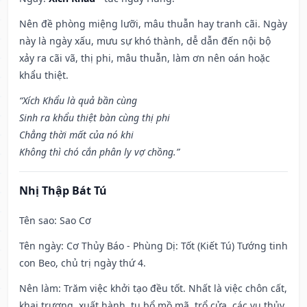
Nên đề phòng miệng lưỡi, mâu thuẫn hay tranh cãi. Ngày
này là ngày xấu, mưu sự khó thành, dễ dẫn đến nội bộ
xảy ra cãi vã, thị phi, mâu thuẫn, làm ơn nên oán hoặc
khẩu thiệt.
“Xích Khẩu là quả bần cùng
Sinh ra khẩu thiệt bàn cùng thị phi
Chẳng thời mất của nó khi
Không thì chó cắn phân ly vợ chồng.”
Nhị Thập Bát Tú
Tên sao
: Sao Cơ
Tên ngày
: Cơ Thủy Báo - Phùng Dị: Tốt (Kiết Tú) Tướng tinh
con Beo, chủ trị ngày thứ 4.
Nên làm
: Trăm việc khởi tạo đều tốt. Nhất là việc chôn cất,
khai trương, xuất hành, tu bổ mồ mã, trổ cửa, các vụ thủy