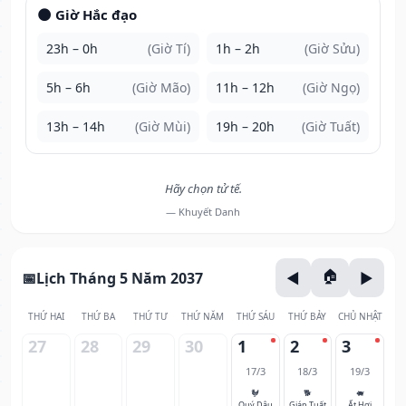
🌑 Giờ Hắc đạo
23h – 0h
(Giờ Tí)
1h – 2h
(Giờ Sửu)
5h – 6h
(Giờ Mão)
11h – 12h
(Giờ Ngọ)
13h – 14h
(Giờ Mùi)
19h – 20h
(Giờ Tuất)
Hãy chọn tử tế.
— Khuyết Danh
Lịch Tháng 5 Năm 2037
THỨ HAI
THỨ BA
THỨ TƯ
THỨ NĂM
THỨ SÁU
THỨ BẢY
CHỦ NHẬT
27
28
29
30
1
2
3
17/3
18/3
19/3
🐓
🐕
🐖
Quý Dậu
Giáp Tuất
Ất Hợi