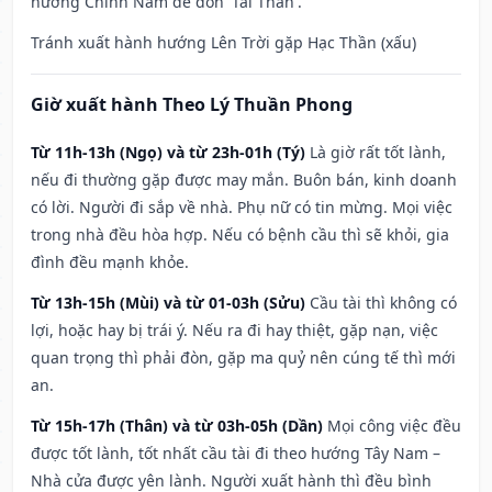
hướng Chính Nam để đón 'Tài Thần'.
Tránh xuất hành hướng Lên Trời gặp Hạc Thần (xấu)
Giờ xuất hành Theo Lý Thuần Phong
Từ 11h-13h (Ngọ) và từ 23h-01h (Tý)
Là giờ rất tốt lành,
nếu đi thường gặp được may mắn. Buôn bán, kinh doanh
có lời. Người đi sắp về nhà. Phụ nữ có tin mừng. Mọi việc
trong nhà đều hòa hợp. Nếu có bệnh cầu thì sẽ khỏi, gia
đình đều mạnh khỏe.
Từ 13h-15h (Mùi) và từ 01-03h (Sửu)
Cầu tài thì không có
lợi, hoặc hay bị trái ý. Nếu ra đi hay thiệt, gặp nạn, việc
quan trọng thì phải đòn, gặp ma quỷ nên cúng tế thì mới
an.
Từ 15h-17h (Thân) và từ 03h-05h (Dần)
Mọi công việc đều
được tốt lành, tốt nhất cầu tài đi theo hướng Tây Nam –
Nhà cửa được yên lành. Người xuất hành thì đều bình