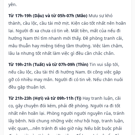
yên.
Từ 17h-19h (Dậu) và từ 05h-07h (Mão)
Mưu sự khó
thành, cầu lộc, cầu tài mờ mịt. Kiện cáo tốt nhất nên hoãn
lại. Người đi xa chưa có tin về. Mất tiền, mất của nếu đi
hướng Nam thì tìm nhanh mới thấy. Đề phòng tranh cãi,
mâu thuẫn hay miệng tiếng tầm thường. Việc làm chậm,
lâu la nhưng tốt nhất làm việc gì đều cần chắc chắn.
Từ 19h-21h (Tuất) và từ 07h-09h (Thìn)
Tin vui sắp tới,
nếu cầu lộc, cầu tài thì đi hướng Nam. Đi công việc gặp
gỡ có nhiều may mắn. Người đi có tin về. Nếu chăn nuôi
đều gặp thuận lợi.
Từ 21h-23h (Hợi) và từ 09h-11h (Tị)
Hay tranh luận, cãi
cọ, gây chuyện đói kém, phải đề phòng. Người ra đi tốt
nhất nên hoãn lại. Phòng người người nguyền rủa, tránh
lây bệnh. Nói chung những việc như hội họp, tranh luận,
việc quan,…nên tránh đi vào giờ này. Nếu bắt buộc phải