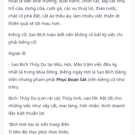
nhất là việc khai trương, xuất hành, chôn cất, xây cất nhà,
trổ cửa, dựng cửa, cưới gả, các vụ thuỷ lợi, tháo nước,
chặt cỏ phá đất, cắt áo thêu áo, làm nhiều việc thiện ắt
thiện quả sẽ tới mau hơn.
Kiêng cữ
: Sao Bích toàn kiết nên không có bất kỳ việc chi
phải kiêng cữ.
Ngoại lệ
:
- Sao Bích Thủy Du tại Mùi, Hợi, Mão trăm việc đều kỵ,
nhất là trong Mùa Đông. Riêng ngày Hợi là Sao Bích Đăng
Viên nhưng phạm phải
Phục Đoạn Sát
(nên kiêng cữ như
trên).
Bích: Thủy Du (con rái cá): Thủy tinh, sao tốt. Rất tốt cho
những việc như: xây cất, mai táng, hôn nhân. Kinh doanh
đặc biệt thuận lợi.
“Bích tinh tạo ác tiến trang điền
Ti tâm đại thục phúc thao thiên,