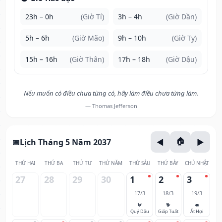
23h – 0h
(Giờ Tí)
3h – 4h
(Giờ Dần)
5h – 6h
(Giờ Mão)
9h – 10h
(Giờ Tỵ)
15h – 16h
(Giờ Thân)
17h – 18h
(Giờ Dậu)
Nếu muốn có điều chưa từng có, hãy làm điều chưa từng làm.
— Thomas Jefferson
Lịch Tháng 5 Năm 2037
THỨ HAI
THỨ BA
THỨ TƯ
THỨ NĂM
THỨ SÁU
THỨ BẢY
CHỦ NHẬT
27
28
29
30
1
2
3
17/3
18/3
19/3
🐓
🐕
🐖
Quý Dậu
Giáp Tuất
Ất Hợi