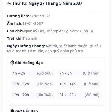
☀️ Thứ Tư, Ngày 27 Tháng 5 Năm 2037
Dương lịch:
27/05/2037
Âm lịch:
13/04/2037
Can chi:
Ngày: Kỷ Hợi, Tháng: Ất Tỵ, Năm: Đinh Tỵ
Tiết khí:
Tiểu mãn
Ngày Đường Phong:
Rất tốt, xuất hành thuận lợi, cầu
tài được như ý muốn, gặp quý nhân phù trợ
⏱️ Giờ Hoàng đạo
1h – 2h
(Giờ Sửu)
7h – 8h
(Giờ Thìn)
11h – 12h
(Giờ Ngọ)
13h – 14h
(Giờ Mùi)
19h – 20h
(Giờ Tuất)
21h – 22h
(Giờ Hợi)
🌑 Giờ Hắc đạo