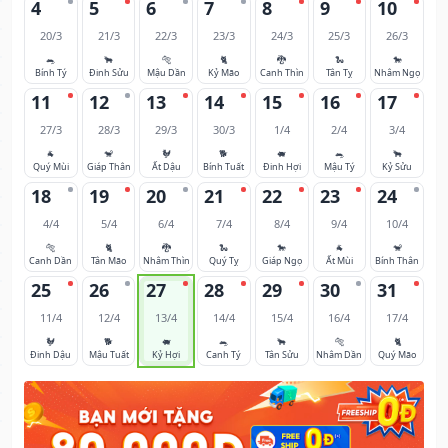
4
5
6
7
8
9
10
20/3
21/3
22/3
23/3
24/3
25/3
26/3
🐀
🐂
🐅
🐈
🐉
🐍
🐎
Bính Tý
Đinh Sửu
Mậu Dần
Kỷ Mão
Canh Thìn
Tân Tỵ
Nhâm Ngọ
11
12
13
14
15
16
17
27/3
28/3
29/3
30/3
1/4
2/4
3/4
🐐
🐒
🐓
🐕
🐖
🐀
🐂
Quý Mùi
Giáp Thân
Ất Dậu
Bính Tuất
Đinh Hợi
Mậu Tý
Kỷ Sửu
18
19
20
21
22
23
24
4/4
5/4
6/4
7/4
8/4
9/4
10/4
🐅
🐈
🐉
🐍
🐎
🐐
🐒
Canh Dần
Tân Mão
Nhâm Thìn
Quý Tỵ
Giáp Ngọ
Ất Mùi
Bính Thân
25
26
27
28
29
30
31
11/4
12/4
13/4
14/4
15/4
16/4
17/4
🐓
🐕
🐖
🐀
🐂
🐅
🐈
Đinh Dậu
Mậu Tuất
Kỷ Hợi
Canh Tý
Tân Sửu
Nhâm Dần
Quý Mão