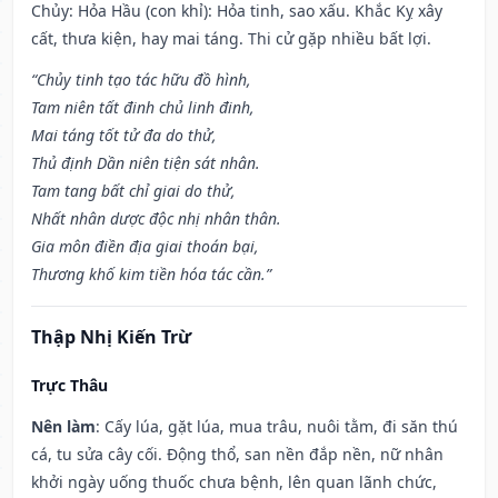
Chủy: Hỏa Hầu (con khỉ): Hỏa tinh, sao xấu. Khắc Kỵ xây
cất, thưa kiện, hay mai táng. Thi cử gặp nhiều bất lợi.
“Chủy tinh tạo tác hữu đồ hình,
Tam niên tất đinh chủ linh đinh,
Mai táng tốt tử đa do thử,
Thủ định Dần niên tiện sát nhân.
Tam tang bất chỉ giai do thử,
Nhất nhân dược độc nhị nhân thân.
Gia môn điền địa giai thoán bại,
Thương khố kim tiền hóa tác cần.”
Thập Nhị Kiến Trừ
Trực Thâu
Nên làm
: Cấy lúa, gặt lúa, mua trâu, nuôi tằm, đi săn thú
cá, tu sửa cây cối. Động thổ, san nền đắp nền, nữ nhân
khởi ngày uống thuốc chưa bệnh, lên quan lãnh chức,