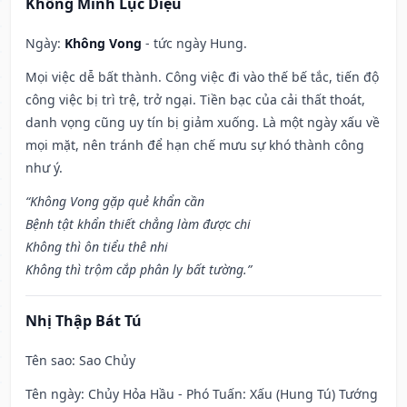
Khổng Minh Lục Diệu
Ngày:
Không Vong
- tức ngày Hung.
Mọi việc dễ bất thành. Công việc đi vào thế bế tắc, tiến độ
công việc bị trì trệ, trở ngại. Tiền bạc của cải thất thoát,
danh vọng cũng uy tín bị giảm xuống. Là một ngày xấu về
mọi mặt, nên tránh để hạn chế mưu sự khó thành công
như ý.
“Không Vong gặp quẻ khẩn cần
Bệnh tật khẩn thiết chẳng làm được chi
Không thì ôn tiểu thê nhi
Không thì trộm cắp phân ly bất tường.”
Nhị Thập Bát Tú
Tên sao
: Sao Chủy
Tên ngày
: Chủy Hỏa Hầu - Phó Tuấn: Xấu (Hung Tú) Tướng