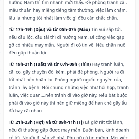
hướng Nam thì tìm nhanh mới thấy. Đề phòng tranh cãi,
mâu thuẫn hay miệng tiếng tầm thường. Việc làm chậm,
lâu la nhưng tốt nhất làm việc gì đều cần chắc chắn.
Từ 17h-19h (Dậu) và từ 05h-07h (Mão)
Tin vui sắp tới,
nếu cầu lộc, cầu tài thì đi hướng Nam. Đi công việc gặp
gỡ có nhiều may mắn. Người đi có tin về. Nếu chăn nuôi
đều gặp thuận lợi.
Từ 19h-21h (Tuất) và từ 07h-09h (Thìn)
Hay tranh luận,
cãi cọ, gây chuyện đói kém, phải đề phòng. Người ra đi
tốt nhất nên hoãn lại. Phòng người người nguyền rủa,
tránh lây bệnh. Nói chung những việc như hội họp, tranh
luận, việc quan,…nên tránh đi vào giờ này. Nếu bắt buộc
phải đi vào giờ này thì nên giữ miệng để hạn ché gây ẩu
đả hay cãi nhau.
Từ 21h-23h (Hợi) và từ 09h-11h (Tị)
Là giờ rất tốt lành,
nếu đi thường gặp được may mắn. Buôn bán, kinh doanh
có lời. Người đi sắp về nhà. Phụ nữ có tin mừng. Mọi việc