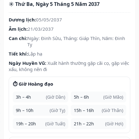
☀️ Thứ Ba, Ngày 5 Tháng 5 Năm 2037
Dương lịch:
05/05/2037
Âm lịch:
21/03/2037
Can chi:
Ngày: Đinh Sửu, Tháng: Giáp Thìn, Năm: Đinh
Tỵ
Tiết khí:
Lập hạ
Ngày Huyền Vũ:
Xuất hành thường gặp cãi cọ, gặp việc
xấu, không nên đi
⏱️ Giờ Hoàng đạo
3h – 4h
(Giờ Dần)
5h – 6h
(Giờ Mão)
9h – 10h
(Giờ Tỵ)
15h – 16h
(Giờ Thân)
19h – 20h
(Giờ Tuất)
21h – 22h
(Giờ Hợi)