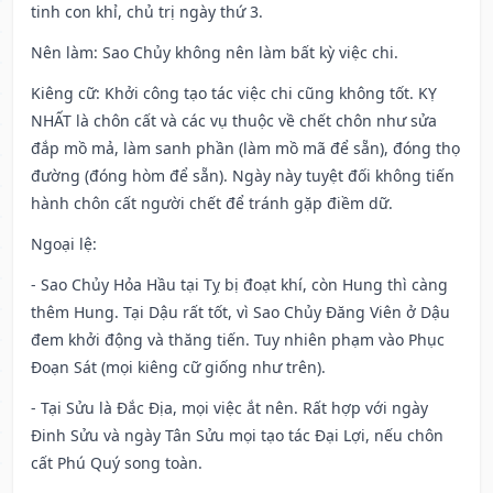
tinh con khỉ, chủ trị ngày thứ 3.
Nên làm
: Sao Chủy không nên làm bất kỳ việc chi.
Kiêng cữ
: Khởi công tạo tác việc chi cũng không tốt. KỴ
NHẤT là chôn cất và các vụ thuộc về chết chôn như sửa
đắp mồ mả, làm sanh phần (làm mồ mã để sẵn), đóng thọ
đường (đóng hòm để sẵn). Ngày này tuyệt đối không tiến
hành chôn cất người chết để tránh gặp điềm dữ.
Ngoại lệ
:
- Sao Chủy Hỏa Hầu tại Tỵ bị đoạt khí, còn Hung thì càng
thêm Hung. Tại Dậu rất tốt, vì Sao Chủy Đăng Viên ở Dậu
đem khởi động và thăng tiến. Tuy nhiên phạm vào Phục
Đoạn Sát (mọi kiêng cữ giống như trên).
- Tại Sửu là Đắc Địa, mọi việc ắt nên. Rất hợp với ngày
Đinh Sửu và ngày Tân Sửu mọi tạo tác Đại Lợi, nếu chôn
cất Phú Quý song toàn.