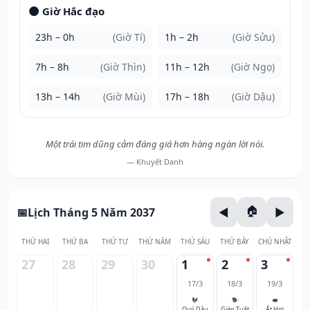
🌑 Giờ Hắc đạo
23h – 0h
(Giờ Tí)
1h – 2h
(Giờ Sửu)
7h – 8h
(Giờ Thìn)
11h – 12h
(Giờ Ngọ)
13h – 14h
(Giờ Mùi)
17h – 18h
(Giờ Dậu)
Một trái tim dũng cảm đáng giá hơn hàng ngàn lời nói.
— Khuyết Danh
Lịch Tháng 5 Năm 2037
THỨ HAI
THỨ BA
THỨ TƯ
THỨ NĂM
THỨ SÁU
THỨ BẢY
CHỦ NHẬT
27
28
29
30
1
2
3
17/3
18/3
19/3
🐓
🐕
🐖
Quý Dậu
Giáp Tuất
Ất Hợi