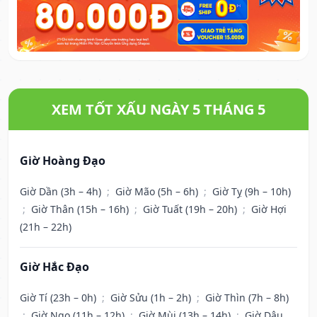
XEM TỐT XẤU NGÀY 5 THÁNG 5
Giờ Hoàng Đạo
Giờ Dần (3h – 4h)
;
Giờ Mão (5h – 6h)
;
Giờ Tỵ (9h – 10h)
;
Giờ Thân (15h – 16h)
;
Giờ Tuất (19h – 20h)
;
Giờ Hợi
(21h – 22h)
Giờ Hắc Đạo
Giờ Tí (23h – 0h)
;
Giờ Sửu (1h – 2h)
;
Giờ Thìn (7h – 8h)
;
Giờ Ngọ (11h – 12h)
;
Giờ Mùi (13h – 14h)
;
Giờ Dậu