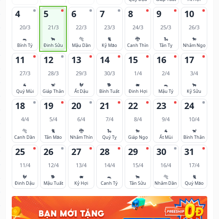
4
5
6
7
8
9
10
20/3
21/3
22/3
23/3
24/3
25/3
26/3
🐀
🐂
🐅
🐈
🐉
🐍
🐎
Bính Tý
Đinh Sửu
Mậu Dần
Kỷ Mão
Canh Thìn
Tân Tỵ
Nhâm Ngọ
11
12
13
14
15
16
17
27/3
28/3
29/3
30/3
1/4
2/4
3/4
🐐
🐒
🐓
🐕
🐖
🐀
🐂
Quý Mùi
Giáp Thân
Ất Dậu
Bính Tuất
Đinh Hợi
Mậu Tý
Kỷ Sửu
18
19
20
21
22
23
24
4/4
5/4
6/4
7/4
8/4
9/4
10/4
🐅
🐈
🐉
🐍
🐎
🐐
🐒
Canh Dần
Tân Mão
Nhâm Thìn
Quý Tỵ
Giáp Ngọ
Ất Mùi
Bính Thân
25
26
27
28
29
30
31
11/4
12/4
13/4
14/4
15/4
16/4
17/4
🐓
🐕
🐖
🐀
🐂
🐅
🐈
Đinh Dậu
Mậu Tuất
Kỷ Hợi
Canh Tý
Tân Sửu
Nhâm Dần
Quý Mão