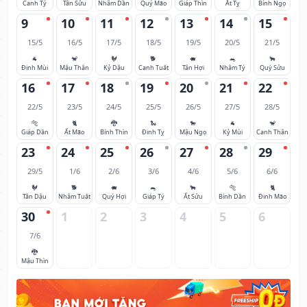
Canh Tý
Tân Sửu
Nhâm Dần
Quý Mão
Giáp Thìn
Ất Tỵ
Bính Ngọ
9
10
11
12
13
14
15
15/5
16/5
17/5
18/5
19/5
20/5
21/5
🐐
🐒
🐓
🐕
🐖
🐀
🐂
Đinh Mùi
Mậu Thân
Kỷ Dậu
Canh Tuất
Tân Hợi
Nhâm Tý
Quý Sửu
16
17
18
19
20
21
22
22/5
23/5
24/5
25/5
26/5
27/5
28/5
🐅
🐈
🐉
🐍
🐎
🐐
🐒
Giáp Dần
Ất Mão
Bính Thìn
Đinh Tỵ
Mậu Ngọ
Kỷ Mùi
Canh Thân
23
24
25
26
27
28
29
29/5
1/6
2/6
3/6
4/6
5/6
6/6
🐓
🐕
🐖
🐀
🐂
🐅
🐈
Tân Dậu
Nhâm Tuất
Quý Hợi
Giáp Tý
Ất Sửu
Bính Dần
Đinh Mão
30
1
2
3
4
5
6
7/6
🐉
Mậu Thìn