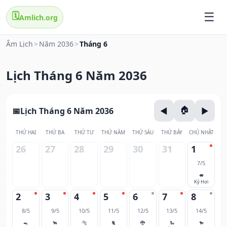
🗓️
Amlich.org
Âm Lịch
>
Năm 2036
>
Tháng 6
Lịch Tháng 6 Năm 2036
Lịch Tháng 6 Năm 2036
THỨ HAI
THỨ BA
THỨ TƯ
THỨ NĂM
THỨ SÁU
THỨ BẢY
CHỦ NHẬT
26
27
28
29
30
31
1
7/5
🐖
Kỷ Hợi
2
3
4
5
6
7
8
8/5
9/5
10/5
11/5
12/5
13/5
14/5
🐀
🐂
🐅
🐈
🐉
🐍
🐎