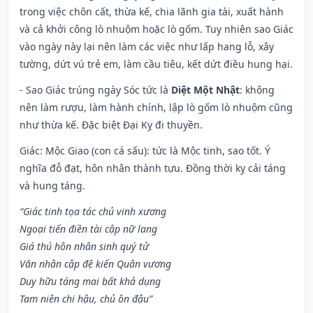
trong việc chôn cất, thừa kế, chia lãnh gia tài, xuất hành
và cả khởi công lò nhuộm hoặc lò gốm. Tuy nhiên sao Giác
vào ngày này lại nên làm các việc như lấp hang lỗ, xây
tường, dứt vú trẻ em, làm cầu tiêu, kết dứt điều hung hại.
- Sao Giác trúng ngày Sóc tức là
Diệt Một Nhật
: không
nên làm rượu, làm hành chính, lập lò gốm lò nhuộm cũng
như thừa kế. Đặc biệt Đại Kỵ đi thuyền.
Giác: Mộc Giao (con cá sấu): tức là Mộc tinh, sao tốt. Ý
nghĩa đỗ đạt, hôn nhân thành tựu. Đồng thời kỵ cải táng
và hung táng.
“Giác tinh tọa tác chủ vinh xương
Ngoại tiến điền tài cập nữ lang
Giá thú hôn nhân sinh quý tử
Văn nhân cập đệ kiến Quân vương
Duy hữu táng mai bất khả dụng
Tam niên chi hậu, chủ ôn đậu”