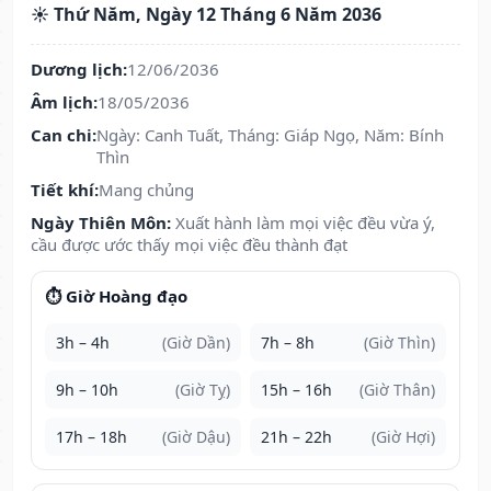
☀️ Thứ Năm, Ngày 12 Tháng 6 Năm 2036
Dương lịch:
12/06/2036
Âm lịch:
18/05/2036
Can chi:
Ngày: Canh Tuất, Tháng: Giáp Ngọ, Năm: Bính
Thìn
Tiết khí:
Mang chủng
Ngày Thiên Môn:
Xuất hành làm mọi việc đều vừa ý,
cầu được ước thấy mọi việc đều thành đạt
⏱️ Giờ Hoàng đạo
3h – 4h
(Giờ Dần)
7h – 8h
(Giờ Thìn)
9h – 10h
(Giờ Tỵ)
15h – 16h
(Giờ Thân)
17h – 18h
(Giờ Dậu)
21h – 22h
(Giờ Hợi)