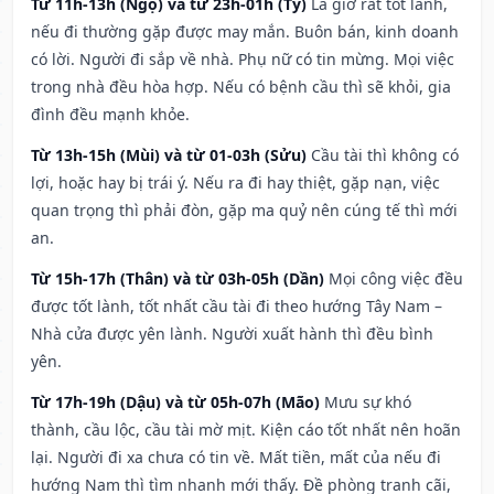
Từ 11h-13h (Ngọ) và từ 23h-01h (Tý)
Là giờ rất tốt lành,
nếu đi thường gặp được may mắn. Buôn bán, kinh doanh
có lời. Người đi sắp về nhà. Phụ nữ có tin mừng. Mọi việc
trong nhà đều hòa hợp. Nếu có bệnh cầu thì sẽ khỏi, gia
đình đều mạnh khỏe.
Từ 13h-15h (Mùi) và từ 01-03h (Sửu)
Cầu tài thì không có
lợi, hoặc hay bị trái ý. Nếu ra đi hay thiệt, gặp nạn, việc
quan trọng thì phải đòn, gặp ma quỷ nên cúng tế thì mới
an.
Từ 15h-17h (Thân) và từ 03h-05h (Dần)
Mọi công việc đều
được tốt lành, tốt nhất cầu tài đi theo hướng Tây Nam –
Nhà cửa được yên lành. Người xuất hành thì đều bình
yên.
Từ 17h-19h (Dậu) và từ 05h-07h (Mão)
Mưu sự khó
thành, cầu lộc, cầu tài mờ mịt. Kiện cáo tốt nhất nên hoãn
lại. Người đi xa chưa có tin về. Mất tiền, mất của nếu đi
hướng Nam thì tìm nhanh mới thấy. Đề phòng tranh cãi,