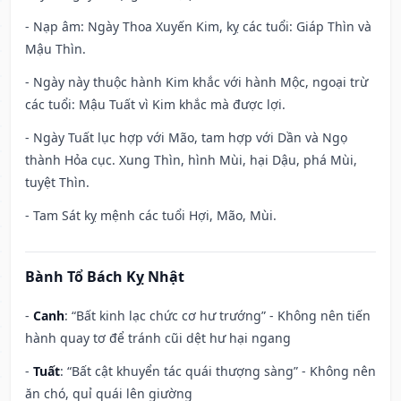
- Nạp âm: Ngày Thoa Xuyến Kim, kỵ các tuổi: Giáp Thìn và
Mậu Thìn.
- Ngày này thuộc hành Kim khắc với hành Mộc, ngoại trừ
các tuổi: Mậu Tuất vì Kim khắc mà được lợi.
- Ngày Tuất lục hợp với Mão, tam hợp với Dần và Ngọ
thành Hỏa cục. Xung Thìn, hình Mùi, hại Dậu, phá Mùi,
tuyệt Thìn.
- Tam Sát kỵ mệnh các tuổi Hợi, Mão, Mùi.
Bành Tổ Bách Kỵ Nhật
-
Canh
: “Bất kinh lạc chức cơ hư trướng” - Không nên tiến
hành quay tơ để tránh cũi dệt hư hại ngang
-
Tuất
: “Bất cật khuyển tác quái thượng sàng” - Không nên
ăn chó, quỉ quái lên giường