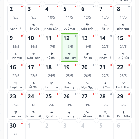
2
3
4
5
6
7
8
8/5
9/5
10/5
11/5
12/5
13/5
14/5
🐀
🐂
🐅
🐈
🐉
🐍
🐎
Canh Tý
Tân Sửu
Nhâm Dần
Quý Mão
Giáp Thìn
Ất Tỵ
Bính Ngọ
9
10
11
12
13
14
15
15/5
16/5
17/5
18/5
19/5
20/5
21/5
🐐
🐒
🐓
🐕
🐖
🐀
🐂
Đinh Mùi
Mậu Thân
Kỷ Dậu
Canh Tuất
Tân Hợi
Nhâm Tý
Quý Sửu
16
17
18
19
20
21
22
22/5
23/5
24/5
25/5
26/5
27/5
28/5
🐅
🐈
🐉
🐍
🐎
🐐
🐒
Giáp Dần
Ất Mão
Bính Thìn
Đinh Tỵ
Mậu Ngọ
Kỷ Mùi
Canh Thân
23
24
25
26
27
28
29
29/5
1/6
2/6
3/6
4/6
5/6
6/6
🐓
🐕
🐖
🐀
🐂
🐅
🐈
Tân Dậu
Nhâm Tuất
Quý Hợi
Giáp Tý
Ất Sửu
Bính Dần
Đinh Mão
30
1
2
3
4
5
6
7/6