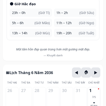
🌑 Giờ Hắc đạo
23h – 0h
(Giờ Tí)
1h – 2h
(Giờ Sửu)
5h – 6h
(Giờ Mão)
11h – 12h
(Giờ Ngọ)
13h – 14h
(Giờ Mùi)
19h – 20h
(Giờ Tuất)
Một tâm hồn đẹp quan trọng hơn một gương mặt đẹp.
— Khuyết danh
Lịch Tháng 6 Năm 2036
THỨ HAI
THỨ BA
THỨ TƯ
THỨ NĂM
THỨ SÁU
THỨ BẢY
CHỦ NHẬT
26
27
28
29
30
31
1
7/5
🐖
Kỷ Hợi