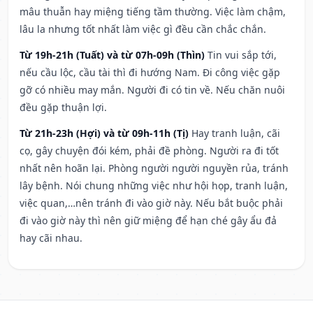
mâu thuẫn hay miệng tiếng tầm thường. Việc làm chậm,
lâu la nhưng tốt nhất làm việc gì đều cần chắc chắn.
Từ 19h-21h (Tuất) và từ 07h-09h (Thìn)
Tin vui sắp tới,
nếu cầu lộc, cầu tài thì đi hướng Nam. Đi công việc gặp
gỡ có nhiều may mắn. Người đi có tin về. Nếu chăn nuôi
đều gặp thuận lợi.
Từ 21h-23h (Hợi) và từ 09h-11h (Tị)
Hay tranh luận, cãi
cọ, gây chuyện đói kém, phải đề phòng. Người ra đi tốt
nhất nên hoãn lại. Phòng người người nguyền rủa, tránh
lây bệnh. Nói chung những việc như hội họp, tranh luận,
việc quan,…nên tránh đi vào giờ này. Nếu bắt buộc phải
đi vào giờ này thì nên giữ miệng để hạn ché gây ẩu đả
hay cãi nhau.