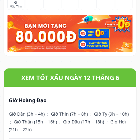
🐉
Mậu Thìn
XEM TỐT XẤU NGÀY 12 THÁNG 6
Giờ Hoàng Đạo
Giờ Dần (3h – 4h)
;
Giờ Thìn (7h – 8h)
;
Giờ Tỵ (9h – 10h)
;
Giờ Thân (15h – 16h)
;
Giờ Dậu (17h – 18h)
;
Giờ Hợi
(21h – 22h)