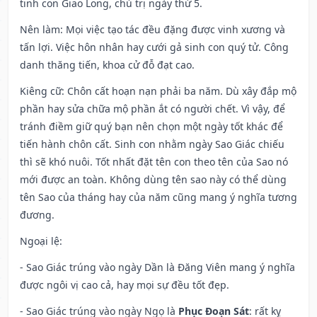
tinh con Giao Long, chủ trị ngày thứ 5.
Nên làm
: Mọi việc tạo tác đều đặng được vinh xương và
tấn lợi. Việc hôn nhân hay cưới gả sinh con quý tử. Công
danh thăng tiến, khoa cử đỗ đạt cao.
Kiêng cữ
: Chôn cất hoạn nạn phải ba năm. Dù xây đắp mộ
phần hay sửa chữa mộ phần ắt có người chết. Vì vậy, để
tránh điềm giữ quý bạn nên chọn một ngày tốt khác để
tiến hành chôn cất. Sinh con nhằm ngày Sao Giác chiếu
thì sẽ khó nuôi. Tốt nhất đặt tên con theo tên của Sao nó
mới được an toàn. Không dùng tên sao này có thể dùng
tên Sao của tháng hay của năm cũng mang ý nghĩa tương
đương.
Ngoại lệ
:
- Sao Giác trúng vào ngày Dần là Đăng Viên mang ý nghĩa
được ngôi vị cao cả, hay mọi sự đều tốt đẹp.
- Sao Giác trúng vào ngày Ngọ là
Phục Đoạn Sát
: rất kỵ