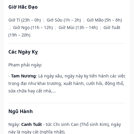
Giờ Hắc Đạo
Giờ Tí (23h – 0h)
;
Giờ Sửu (1h – 2h)
;
Giờ Mão (5h – 6h)
;
Giờ Ngọ (11h – 12h)
;
Giờ Mùi (13h – 14h)
;
Giờ Tuất
(19h – 20h)
Các Ngày Kỵ
Phạm phải ngày:
-
Tam Nương
: Là ngày xấu, ngày này kỵ tiến hành các việc
trọng đại như khai trương, xuất hành, cưới hỏi, động thổ,
sửa chữa hay cất nhà,...
Ngũ Hành
Ngày:
Canh Tuất
- tức Chi sinh Can (Thổ sinh Kim), ngày
này là ngày cát (nghĩa nhật).