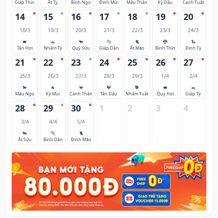
Giáp Thìn
Ất Tỵ
Bính Ngọ
Đinh Mùi
Mậu Thân
Kỷ Dậu
Canh Tuất
14
15
16
17
18
19
20
18/3
19/3
20/3
21/3
22/3
23/3
24/3
🐖
🐀
🐂
🐅
🐈
🐉
🐍
Tân Hợi
Nhâm Tý
Quý Sửu
Giáp Dần
Ất Mão
Bính Thìn
Đinh Tỵ
21
22
23
24
25
26
27
25/3
26/3
27/3
28/3
29/3
1/4
2/4
🐎
🐐
🐒
🐓
🐕
🐖
🐀
Mậu Ngọ
Kỷ Mùi
Canh Thân
Tân Dậu
Nhâm Tuất
Quý Hợi
Giáp Tý
28
29
30
1
2
3
4
3/4
4/4
5/4
🐂
🐅
🐈
Ất Sửu
Bính Dần
Đinh Mão