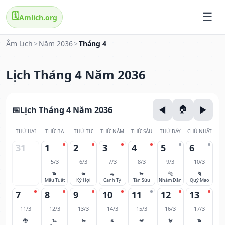
🗓️
Amlich.org
Âm Lịch
>
Năm 2036
>
Tháng 4
Lịch Tháng 4 Năm 2036
Lịch Tháng 4 Năm 2036
THỨ HAI
THỨ BA
THỨ TƯ
THỨ NĂM
THỨ SÁU
THỨ BẢY
CHỦ NHẬT
31
1
2
3
4
5
6
5/3
6/3
7/3
8/3
9/3
10/3
🐕
🐖
🐀
🐂
🐅
🐈
Mậu Tuất
Kỷ Hợi
Canh Tý
Tân Sửu
Nhâm Dần
Quý Mão
7
8
9
10
11
12
13
11/3
12/3
13/3
14/3
15/3
16/3
17/3
🐉
🐍
🐎
🐐
🐒
🐓
🐕