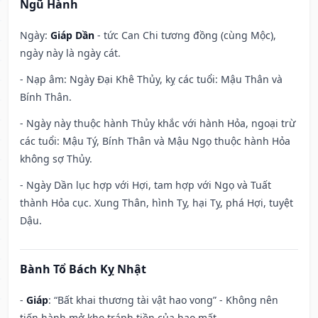
Ngũ Hành
Ngày:
Giáp Dần
- tức Can Chi tương đồng (cùng Mộc),
ngày này là ngày cát.
- Nạp âm: Ngày Đại Khê Thủy, kỵ các tuổi: Mậu Thân và
Bính Thân.
- Ngày này thuộc hành Thủy khắc với hành Hỏa, ngoại trừ
các tuổi: Mậu Tý, Bính Thân và Mậu Ngọ thuộc hành Hỏa
không sợ Thủy.
- Ngày Dần lục hợp với Hợi, tam hợp với Ngọ và Tuất
thành Hỏa cục. Xung Thân, hình Tỵ, hại Tỵ, phá Hợi, tuyệt
Dậu.
Bành Tổ Bách Kỵ Nhật
-
Giáp
: “Bất khai thương tài vật hao vong” - Không nên
tiến hành mở kho tránh tiền của hao mất