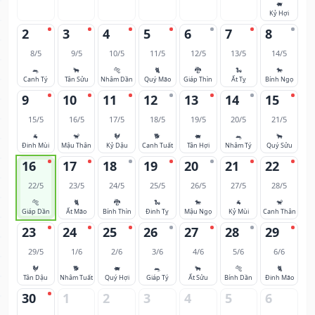
🐖
Kỷ Hợi
2
3
4
5
6
7
8
8/5
9/5
10/5
11/5
12/5
13/5
14/5
🐀
🐂
🐅
🐈
🐉
🐍
🐎
Canh Tý
Tân Sửu
Nhâm Dần
Quý Mão
Giáp Thìn
Ất Tỵ
Bính Ngọ
9
10
11
12
13
14
15
15/5
16/5
17/5
18/5
19/5
20/5
21/5
🐐
🐒
🐓
🐕
🐖
🐀
🐂
Đinh Mùi
Mậu Thân
Kỷ Dậu
Canh Tuất
Tân Hợi
Nhâm Tý
Quý Sửu
16
17
18
19
20
21
22
22/5
23/5
24/5
25/5
26/5
27/5
28/5
🐅
🐈
🐉
🐍
🐎
🐐
🐒
Giáp Dần
Ất Mão
Bính Thìn
Đinh Tỵ
Mậu Ngọ
Kỷ Mùi
Canh Thân
23
24
25
26
27
28
29
29/5
1/6
2/6
3/6
4/6
5/6
6/6
🐓
🐕
🐖
🐀
🐂
🐅
🐈
Tân Dậu
Nhâm Tuất
Quý Hợi
Giáp Tý
Ất Sửu
Bính Dần
Đinh Mão
30
1
2
3
4
5
6