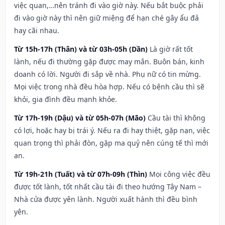
việc quan,…nên tránh đi vào giờ này. Nếu bắt buộc phải
đi vào giờ này thì nên giữ miệng để hạn ché gây ẩu đả
hay cãi nhau.
Từ 15h-17h (Thân) và từ 03h-05h (Dần)
Là giờ rất tốt
lành, nếu đi thường gặp được may mắn. Buôn bán, kinh
doanh có lời. Người đi sắp về nhà. Phụ nữ có tin mừng.
Mọi việc trong nhà đều hòa hợp. Nếu có bệnh cầu thì sẽ
khỏi, gia đình đều mạnh khỏe.
Từ 17h-19h (Dậu) và từ 05h-07h (Mão)
Cầu tài thì không
có lợi, hoặc hay bị trái ý. Nếu ra đi hay thiệt, gặp nạn, việc
quan trọng thì phải đòn, gặp ma quỷ nên cúng tế thì mới
an.
Từ 19h-21h (Tuất) và từ 07h-09h (Thìn)
Mọi công việc đều
được tốt lành, tốt nhất cầu tài đi theo hướng Tây Nam –
Nhà cửa được yên lành. Người xuất hành thì đều bình
yên.