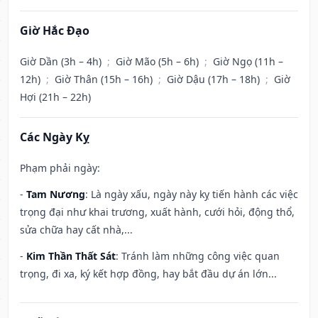
Giờ Hắc Đạo
Giờ Dần (3h – 4h)
;
Giờ Mão (5h – 6h)
;
Giờ Ngọ (11h –
12h)
;
Giờ Thân (15h – 16h)
;
Giờ Dậu (17h – 18h)
;
Giờ
Hợi (21h – 22h)
Các Ngày Kỵ
Phạm phải ngày:
-
Tam Nương
: Là ngày xấu, ngày này kỵ tiến hành các việc
trọng đại như khai trương, xuất hành, cưới hỏi, động thổ,
sửa chữa hay cất nhà,...
-
Kim Thần Thất Sát
: Tránh làm những công việc quan
trọng, đi xa, ký kết hợp đồng, hay bắt đầu dự án lớn...