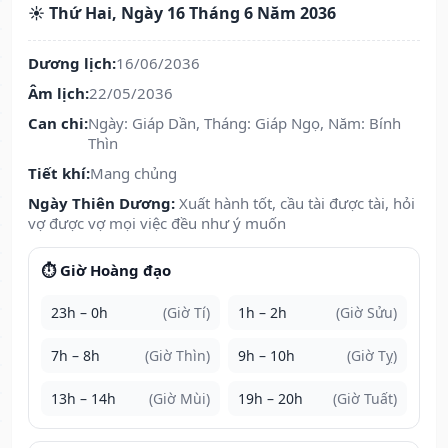
☀️ Thứ Hai, Ngày 16 Tháng 6 Năm 2036
Dương lịch:
16/06/2036
Âm lịch:
22/05/2036
Can chi:
Ngày: Giáp Dần, Tháng: Giáp Ngọ, Năm: Bính
Thìn
Tiết khí:
Mang chủng
Ngày Thiên Dương:
Xuất hành tốt, cầu tài được tài, hỏi
vợ được vợ mọi việc đều như ý muốn
⏱️ Giờ Hoàng đạo
23h – 0h
(Giờ Tí)
1h – 2h
(Giờ Sửu)
7h – 8h
(Giờ Thìn)
9h – 10h
(Giờ Tỵ)
13h – 14h
(Giờ Mùi)
19h – 20h
(Giờ Tuất)