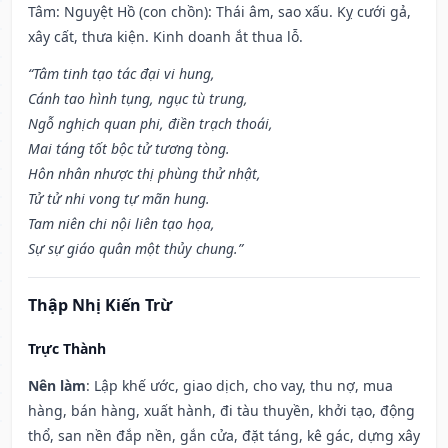
Tâm: Nguyệt Hồ (con chồn): Thái âm, sao xấu. Kỵ cưới gả,
xây cất, thưa kiện. Kinh doanh ắt thua lỗ.
“Tâm tinh tạo tác đại vi hung,
Cánh tao hình tụng, ngục tù trung,
Ngỗ nghịch quan phi, điền trạch thoái,
Mai táng tốt bộc tử tương tòng.
Hôn nhân nhược thị phùng thử nhật,
Tử tử nhi vong tự mãn hung.
Tam niên chi nội liên tạo họa,
Sự sự giáo quân một thủy chung.”
Thập Nhị Kiến Trừ
Trực Thành
Nên làm
: Lập khế ước, giao dịch, cho vay, thu nợ, mua
hàng, bán hàng, xuất hành, đi tàu thuyền, khởi tạo, động
thổ, san nền đắp nền, gắn cửa, đặt táng, kê gác, dựng xây