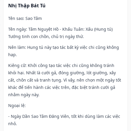
Nhị Thập Bát Tú
Tên sao
: Sao Tâm
Tên ngày
: Tâm Nguyệt Hồ - Khấu Tuân: Xấu (Hung tú)
Tướng tinh con chồn, chủ trị ngày thứ.
Nên làm
: Hung tú này tạo tác bất kỳ việc chi cũng không
hạp.
Kiêng cữ
: Khởi công tạo tác việc chi cũng không tránh
khỏi hại. Nhất là cưới gả, đóng giường, lót giường, xây
cất, chôn cất và tranh tụng. Vì vậy, nên chọn một ngày tốt
khác để tiến hành các việc trên, đặc biệt tránh cưới gả
nhằm ngày này.
Ngoại lệ
:
- Ngày Dần Sao Tâm Đăng Viên, tốt khi dùng làm các việc
nhỏ.