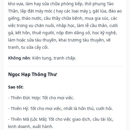
kho vựa, làm hay sửa chữa phòng bếp, thờ phụng Táo
Thần, lắp đặt máy móc ( hay các loại máy ), gặt lúa, đào ao
giếng, tháo nước, cầu thầy chữa bệnh, mua gia súc, các
việc trong vụ chăn nuôi, nhập học, làm lễ cầu thân, cưới
gả, kết hôn, thuê người, nộp đơn dâng sớ, học kỹ nghệ,
làm hoặc sửa tàu thuyền, khai trương tàu thuyền, vẽ
tranh, tu sửa cây cối.
Không nên
: Kiện tụng, tranh chấp.
Ngọc Hạp Thông Thư
Sao tốt
:
- Thiên Đức Hợp: Tốt cho mọi việc.
- Thiên Hỷ: Tốt cho mọi việc, nhất là hôn thú, cưới hỏi.
- Thiên Mã (Lộc Mã): Tốt cho việc giao dịch, cầu tài lộc,
kinh doanh, xuất hành.