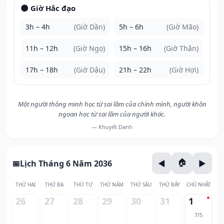
🌑 Giờ Hắc đạo
3h – 4h
(Giờ Dần)
5h – 6h
(Giờ Mão)
11h – 12h
(Giờ Ngọ)
15h – 16h
(Giờ Thân)
17h – 18h
(Giờ Dậu)
21h – 22h
(Giờ Hợi)
Một người thông minh học từ sai lầm của chính mình, người khôn
ngoan học từ sai lầm của người khác.
— Khuyết Danh
Lịch Tháng 6 Năm 2036
THỨ HAI
THỨ BA
THỨ TƯ
THỨ NĂM
THỨ SÁU
THỨ BẢY
CHỦ NHẬT
26
27
28
29
30
31
1
7/5