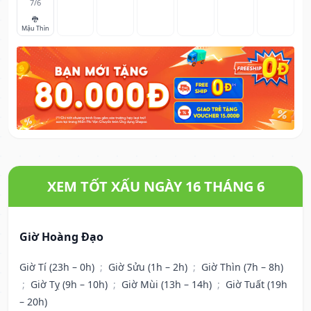
7/6
🐉
Mậu Thìn
XEM TỐT XẤU NGÀY 16 THÁNG 6
Giờ Hoàng Đạo
Giờ Tí (23h – 0h)
;
Giờ Sửu (1h – 2h)
;
Giờ Thìn (7h – 8h)
;
Giờ Tỵ (9h – 10h)
;
Giờ Mùi (13h – 14h)
;
Giờ Tuất (19h
– 20h)