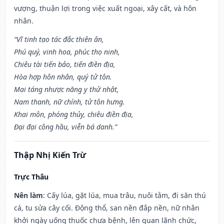
vượng, thuận lợi trong việc xuất ngoại, xây cất, và hôn
nhân.
“Vĩ tinh tạo tác đắc thiên ân,
Phú quý, vinh hoa, phúc thọ ninh,
Chiêu tài tiến bảo, tiến điền địa,
Hòa hợp hôn nhân, quý tử tôn.
Mai táng nhược năng y thử nhật,
Nam thanh, nữ chính, tử tôn hưng.
Khai môn, phóng thủy, chiêu điền địa,
Đại đại công hầu, viễn bá danh.”
Thập Nhị Kiến Trừ
Trực Thâu
Nên làm
: Cấy lúa, gặt lúa, mua trâu, nuôi tằm, đi săn thú
cá, tu sửa cây cối. Động thổ, san nền đắp nền, nữ nhân
khởi ngày uống thuốc chưa bệnh, lên quan lãnh chức,