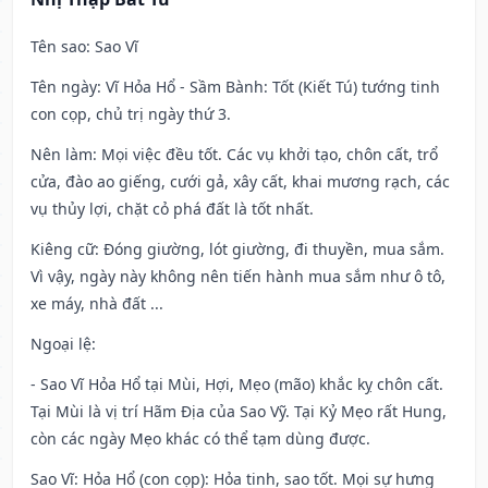
Tên sao
: Sao Vĩ
Tên ngày
: Vĩ Hỏa Hổ - Sầm Bành: Tốt (Kiết Tú) tướng tinh
con cọp, chủ trị ngày thứ 3.
Nên làm
: Mọi việc đều tốt. Các vụ khởi tạo, chôn cất, trổ
cửa, đào ao giếng, cưới gả, xây cất, khai mương rạch, các
vụ thủy lợi, chặt cỏ phá đất là tốt nhất.
Kiêng cữ
: Đóng giường, lót giường, đi thuyền, mua sắm.
Vì vậy, ngày này không nên tiến hành mua sắm như ô tô,
xe máy, nhà đất ...
Ngoại lệ
:
- Sao Vĩ Hỏa Hổ tại Mùi, Hợi, Mẹo (mão) khắc kỵ chôn cất.
Tại Mùi là vị trí Hãm Địa của Sao Vỹ. Tại Kỷ Mẹo rất Hung,
còn các ngày Mẹo khác có thể tạm dùng được.
Sao Vĩ: Hỏa Hổ (con cọp): Hỏa tinh, sao tốt. Mọi sự hưng