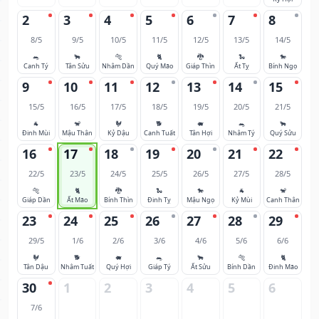
2
3
4
5
6
7
8
8/5
9/5
10/5
11/5
12/5
13/5
14/5
🐀
🐂
🐅
🐈
🐉
🐍
🐎
Canh Tý
Tân Sửu
Nhâm Dần
Quý Mão
Giáp Thìn
Ất Tỵ
Bính Ngọ
9
10
11
12
13
14
15
15/5
16/5
17/5
18/5
19/5
20/5
21/5
🐐
🐒
🐓
🐕
🐖
🐀
🐂
Đinh Mùi
Mậu Thân
Kỷ Dậu
Canh Tuất
Tân Hợi
Nhâm Tý
Quý Sửu
16
17
18
19
20
21
22
22/5
23/5
24/5
25/5
26/5
27/5
28/5
🐅
🐈
🐉
🐍
🐎
🐐
🐒
Giáp Dần
Ất Mão
Bính Thìn
Đinh Tỵ
Mậu Ngọ
Kỷ Mùi
Canh Thân
23
24
25
26
27
28
29
29/5
1/6
2/6
3/6
4/6
5/6
6/6
🐓
🐕
🐖
🐀
🐂
🐅
🐈
Tân Dậu
Nhâm Tuất
Quý Hợi
Giáp Tý
Ất Sửu
Bính Dần
Đinh Mão
30
1
2
3
4
5
6
7/6