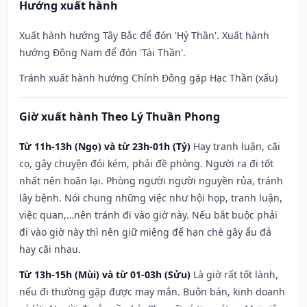
Hướng xuất hành
Xuất hành hướng Tây Bắc để đón 'Hỷ Thần'. Xuất hành
hướng Đông Nam để đón 'Tài Thần'.
Tránh xuất hành hướng Chính Đông gặp Hạc Thần (xấu)
Giờ xuất hành Theo Lý Thuần Phong
Từ 11h-13h (Ngọ) và từ 23h-01h (Tý)
Hay tranh luận, cãi
cọ, gây chuyện đói kém, phải đề phòng. Người ra đi tốt
nhất nên hoãn lại. Phòng người người nguyền rủa, tránh
lây bệnh. Nói chung những việc như hội họp, tranh luận,
việc quan,…nên tránh đi vào giờ này. Nếu bắt buộc phải
đi vào giờ này thì nên giữ miệng để hạn ché gây ẩu đả
hay cãi nhau.
Từ 13h-15h (Mùi) và từ 01-03h (Sửu)
Là giờ rất tốt lành,
nếu đi thường gặp được may mắn. Buôn bán, kinh doanh