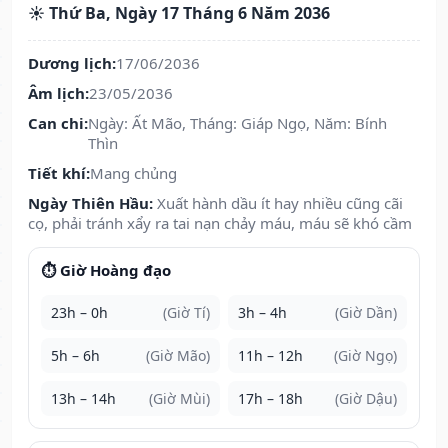
☀️ Thứ Ba, Ngày 17 Tháng 6 Năm 2036
Dương lịch:
17/06/2036
Âm lịch:
23/05/2036
Can chi:
Ngày: Ất Mão, Tháng: Giáp Ngọ, Năm: Bính
Thìn
Tiết khí:
Mang chủng
Ngày Thiên Hầu:
Xuất hành dầu ít hay nhiều cũng cãi
cọ, phải tránh xẩy ra tai nạn chảy máu, máu sẽ khó cầm
⏱️ Giờ Hoàng đạo
23h – 0h
(Giờ Tí)
3h – 4h
(Giờ Dần)
5h – 6h
(Giờ Mão)
11h – 12h
(Giờ Ngọ)
13h – 14h
(Giờ Mùi)
17h – 18h
(Giờ Dậu)