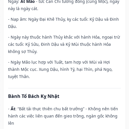
Ngày:
Ất Mão
- tức Can Chi tương đồng (cùng Mộc), ngày
này là ngày cát.
- Nạp âm: Ngày Đại Khê Thủy, kỵ các tuổi: Kỷ Dậu và Đinh
Dậu.
- Ngày này thuộc hành Thủy khắc với hành Hỏa, ngoại trừ
các tuổi: Kỷ Sửu, Đinh Dậu và Kỷ Mùi thuộc hành Hỏa
không sợ Thủy.
- Ngày Mão lục hợp với Tuất, tam hợp với Mùi và Hợi
thành Mộc cục. Xung Dậu, hình Tý, hại Thìn, phá Ngọ,
tuyệt Thân.
Bành Tổ Bách Kỵ Nhật
-
Ất
: “Bất tải thực thiên chu bất trưởng” - Không nên tiến
hành các việc liên quan đến gieo trồng, ngàn gốc không
lên