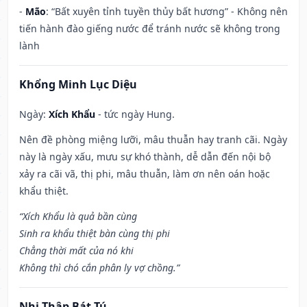
-
Mão
: “Bất xuyên tỉnh tuyền thủy bất hương” - Không nên
tiến hành đào giếng nước để tránh nước sẽ không trong
lành
Khổng Minh Lục Diệu
Ngày:
Xích Khẩu
- tức ngày Hung.
Nên đề phòng miệng lưỡi, mâu thuẫn hay tranh cãi. Ngày
này là ngày xấu, mưu sự khó thành, dễ dẫn đến nội bộ
xảy ra cãi vã, thị phi, mâu thuẫn, làm ơn nên oán hoặc
khẩu thiệt.
“Xích Khẩu là quả bần cùng
Sinh ra khẩu thiệt bàn cùng thị phi
Chẳng thời mất của nó khi
Không thì chó cắn phân ly vợ chồng.”
Nhị Thập Bát Tú