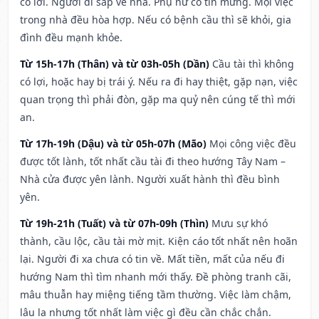
có lời. Người đi sắp về nhà. Phụ nữ có tin mừng. Mọi việc
trong nhà đều hòa hợp. Nếu có bệnh cầu thì sẽ khỏi, gia
đình đều mạnh khỏe.
Từ 15h-17h (Thân) và từ 03h-05h (Dần)
Cầu tài thì không
có lợi, hoặc hay bị trái ý. Nếu ra đi hay thiệt, gặp nạn, việc
quan trọng thì phải đòn, gặp ma quỷ nên cúng tế thì mới
an.
Từ 17h-19h (Dậu) và từ 05h-07h (Mão)
Mọi công việc đều
được tốt lành, tốt nhất cầu tài đi theo hướng Tây Nam –
Nhà cửa được yên lành. Người xuất hành thì đều bình
yên.
Từ 19h-21h (Tuất) và từ 07h-09h (Thìn)
Mưu sự khó
thành, cầu lộc, cầu tài mờ mịt. Kiện cáo tốt nhất nên hoãn
lại. Người đi xa chưa có tin về. Mất tiền, mất của nếu đi
hướng Nam thì tìm nhanh mới thấy. Đề phòng tranh cãi,
mâu thuẫn hay miệng tiếng tầm thường. Việc làm chậm,
lâu la nhưng tốt nhất làm việc gì đều cần chắc chắn.