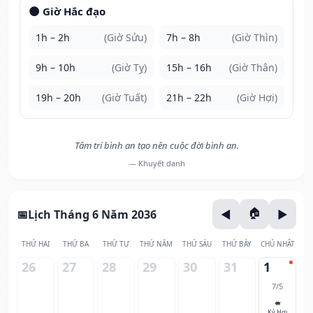
🌑 Giờ Hắc đạo
1h – 2h
(Giờ Sửu)
7h – 8h
(Giờ Thìn)
9h – 10h
(Giờ Tỵ)
15h – 16h
(Giờ Thân)
19h – 20h
(Giờ Tuất)
21h – 22h
(Giờ Hợi)
Tâm trí bình an tạo nên cuộc đời bình an.
— Khuyết danh
Lịch Tháng 6 Năm 2036
THỨ HAI
THỨ BA
THỨ TƯ
THỨ NĂM
THỨ SÁU
THỨ BẢY
CHỦ NHẬT
26
27
28
29
30
31
1
7/5
🐖
Kỷ Hợi