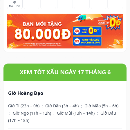
🐉
Mậu Thìn
XEM TỐT XẤU NGÀY 17 THÁNG 6
Giờ Hoàng Đạo
Giờ Tí (23h – 0h)
;
Giờ Dần (3h – 4h)
;
Giờ Mão (5h – 6h)
;
Giờ Ngọ (11h – 12h)
;
Giờ Mùi (13h – 14h)
;
Giờ Dậu
(17h – 18h)