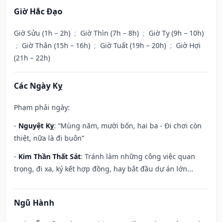
Giờ Hắc Đạo
Giờ Sửu (1h – 2h)
;
Giờ Thìn (7h – 8h)
;
Giờ Tỵ (9h – 10h)
;
Giờ Thân (15h – 16h)
;
Giờ Tuất (19h – 20h)
;
Giờ Hợi
(21h – 22h)
Các Ngày Kỵ
Phạm phải ngày:
-
Nguyệt Kỵ
: “Mùng năm, mười bốn, hai ba - Đi chơi còn
thiệt, nữa là đi buôn”
-
Kim Thần Thất Sát
: Tránh làm những công việc quan
trọng, đi xa, ký kết hợp đồng, hay bắt đầu dự án lớn...
Ngũ Hành