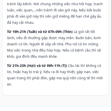
tránh lây bệnh. Nói chung những việc như hội họp, tranh
luận, việc quan,…nên tránh đi vào giờ này. Nếu bắt buộc
phải đi vào giờ này thì nên giữ miệng để hạn ché gây ẩu
đả hay cãi nhau.
Từ 19h-21h (Tuất) và từ 07h-09h (Thìn)
Là giờ rất tốt
lành, nếu đi thường gặp được may mắn. Buôn bán, kinh
doanh có lời. Người đi sắp về nhà. Phụ nữ có tin mừng.
Mọi việc trong nhà đều hòa hợp. Nếu có bệnh cầu thì sẽ
khỏi, gia đình đều mạnh khỏe.
Từ 21h-23h (Hợi) và từ 09h-11h (Tị)
Cầu tài thì không có
lợi, hoặc hay bị trái ý. Nếu ra đi hay thiệt, gặp nạn, việc
quan trọng thì phải đòn, gặp ma quỷ nên cúng tế thì mới
an.