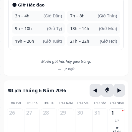
🌑 Giờ Hắc đạo
3h – 4h
(Giờ Dần)
7h – 8h
(Giờ Thìn)
9h – 10h
(Giờ Tỵ)
13h – 14h
(Giờ Mùi)
19h – 20h
(Giờ Tuất)
21h – 22h
(Giờ Hợi)
Muốn gặt hái, hãy gieo trồng.
— Tục ngữ
Lịch Tháng 6 Năm 2036
THỨ HAI
THỨ BA
THỨ TƯ
THỨ NĂM
THỨ SÁU
THỨ BẢY
CHỦ NHẬT
26
27
28
29
30
31
1
7/5
🐖
Kỷ Hợi