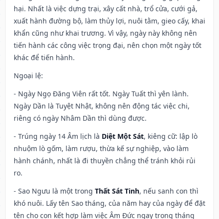
hại. Nhất là việc dựng trại, xây cất nhà, trổ cửa, cưới gả,
xuất hành đường bộ, làm thủy lợi, nuôi tằm, gieo cấy, khai
khẩn cũng như khai trương. Vì vậy, ngày này không nên
tiến hành các công việc trọng đại, nên chọn một ngày tốt
khác để tiến hành.
Ngoại lệ
:
- Ngày Ngọ Đăng Viên rất tốt. Ngày Tuất thì yên lành.
Ngày Dần là Tuyệt Nhật, không nên động tác việc chi,
riêng có ngày Nhâm Dần thì dùng được.
- Trúng ngày 14 Âm lịch là
Diệt Một Sát
, kiêng cữ: lập lò
nhuộm lò gốm, làm rượu, thừa kế sự nghiệp, vào làm
hành chánh, nhất là đi thuyền chẳng thể tránh khỏi rủi
ro.
- Sao Ngưu là một trong
Thất Sát Tinh
, nếu sanh con thì
khó nuôi. Lấy tên Sao tháng, của năm hay của ngày để đặt
tên cho con kết hợp làm việc Âm Đức ngay trong tháng