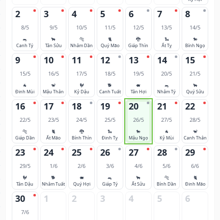
2
3
4
5
6
7
8
8/5
9/5
10/5
11/5
12/5
13/5
14/5
🐀
🐂
🐅
🐈
🐉
🐍
🐎
Canh Tý
Tân Sửu
Nhâm Dần
Quý Mão
Giáp Thìn
Ất Tỵ
Bính Ngọ
9
10
11
12
13
14
15
15/5
16/5
17/5
18/5
19/5
20/5
21/5
🐐
🐒
🐓
🐕
🐖
🐀
🐂
Đinh Mùi
Mậu Thân
Kỷ Dậu
Canh Tuất
Tân Hợi
Nhâm Tý
Quý Sửu
16
17
18
19
20
21
22
22/5
23/5
24/5
25/5
26/5
27/5
28/5
🐅
🐈
🐉
🐍
🐎
🐐
🐒
Giáp Dần
Ất Mão
Bính Thìn
Đinh Tỵ
Mậu Ngọ
Kỷ Mùi
Canh Thân
23
24
25
26
27
28
29
29/5
1/6
2/6
3/6
4/6
5/6
6/6
🐓
🐕
🐖
🐀
🐂
🐅
🐈
Tân Dậu
Nhâm Tuất
Quý Hợi
Giáp Tý
Ất Sửu
Bính Dần
Đinh Mão
30
1
2
3
4
5
6
7/6