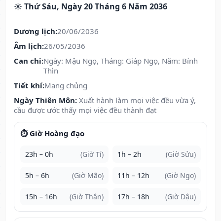
☀️ Thứ Sáu, Ngày 20 Tháng 6 Năm 2036
Dương lịch:
20/06/2036
Âm lịch:
26/05/2036
Can chi:
Ngày: Mậu Ngọ, Tháng: Giáp Ngọ, Năm: Bính
Thìn
Tiết khí:
Mang chủng
Ngày Thiên Môn:
Xuất hành làm mọi việc đều vừa ý,
cầu được ước thấy mọi việc đều thành đạt
⏱️ Giờ Hoàng đạo
23h – 0h
(Giờ Tí)
1h – 2h
(Giờ Sửu)
5h – 6h
(Giờ Mão)
11h – 12h
(Giờ Ngọ)
15h – 16h
(Giờ Thân)
17h – 18h
(Giờ Dậu)