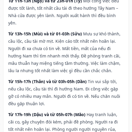
Từ 11h-13h (Ngọ) và từ 23h-01h (Tý)
Mọi công việc đều
được tốt lành, tốt nhất cầu tài đi theo hướng Tây Nam –
Nhà cửa được yên lành. Người xuất hành thì đều bình
yên.
Từ 13h-15h (Mùi) và từ 01-03h (Sửu)
Mưu sự khó thành,
cầu lộc, cầu tài mờ mịt. Kiện cáo tốt nhất nên hoãn lại.
Người đi xa chưa có tin về. Mất tiền, mất của nếu đi
hướng Nam thì tìm nhanh mới thấy. Đề phòng tranh cãi,
mâu thuẫn hay miệng tiếng tầm thường. Việc làm chậm,
lâu la nhưng tốt nhất làm việc gì đều cần chắc chắn.
Từ 15h-17h (Thân) và từ 03h-05h (Dần)
Tin vui sắp tới,
nếu cầu lộc, cầu tài thì đi hướng Nam. Đi công việc gặp
gỡ có nhiều may mắn. Người đi có tin về. Nếu chăn nuôi
đều gặp thuận lợi.
Từ 17h-19h (Dậu) và từ 05h-07h (Mão)
Hay tranh luận,
cãi cọ, gây chuyện đói kém, phải đề phòng. Người ra đi
tốt nhất nên hoãn lại. Phòng người người nguyền rủa,