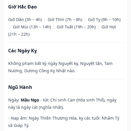
Giờ Hắc Đạo
Giờ Dần (3h – 4h)
;
Giờ Thìn (7h – 8h)
;
Giờ Tỵ (9h – 10h)
;
Giờ Mùi (13h – 14h)
;
Giờ Tuất (19h – 20h)
;
Giờ Hợi
(21h – 22h)
Các Ngày Kỵ
Không phạm bất kỳ ngày Nguyệt kỵ, Nguyệt tận, Tam
Nương, Dương Công Kỵ Nhật nào.
Ngũ Hành
Ngày:
Mậu Ngọ
- tức Chi sinh Can (Hỏa sinh Thổ), ngày
này là ngày cát (nghĩa nhật).
- Nạp âm: Ngày Thiên Thượng Hỏa, kỵ các tuổi: Nhâm Tý
và Giáp Tý.