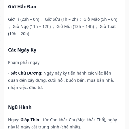
Giờ Hắc Đạo
Giờ Tí (23h – 0h)
;
Giờ Sửu (1h – 2h)
;
Giờ Mão (5h – 6h)
;
Giờ Ngọ (11h – 12h)
;
Giờ Mùi (13h – 14h)
;
Giờ Tuất
(19h – 20h)
Các Ngày Kỵ
Phạm phải ngày:
-
Sát Chủ Dương
: Ngày này kỵ tiến hành các việc liên
quan đến xây dựng, cưới hỏi, buôn bán, mua bán nhà,
nhận việc, đầu tư.
Ngũ Hành
Ngày:
Giáp Thìn
- tức Can khắc Chi (Mộc khắc Thổ), ngày
này là ngày cát trung bình (chế nhật).