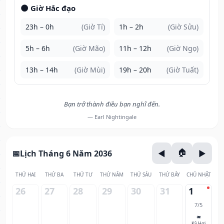
🌑 Giờ Hắc đạo
23h – 0h
(Giờ Tí)
1h – 2h
(Giờ Sửu)
5h – 6h
(Giờ Mão)
11h – 12h
(Giờ Ngọ)
13h – 14h
(Giờ Mùi)
19h – 20h
(Giờ Tuất)
Bạn trở thành điều bạn nghĩ đến.
— Earl Nightingale
Lịch Tháng 6 Năm 2036
THỨ HAI
THỨ BA
THỨ TƯ
THỨ NĂM
THỨ SÁU
THỨ BẢY
CHỦ NHẬT
26
27
28
29
30
31
1
7/5
🐖
Kỷ Hợi