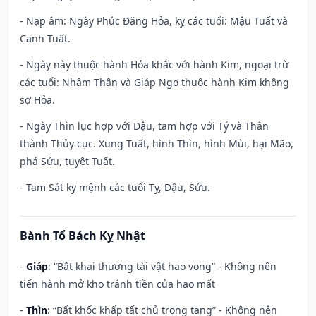
- Nạp âm: Ngày Phúc Đăng Hỏa, kỵ các tuổi: Mậu Tuất và
Canh Tuất.
- Ngày này thuộc hành Hỏa khắc với hành Kim, ngoại trừ
các tuổi: Nhâm Thân và Giáp Ngọ thuộc hành Kim không
sợ Hỏa.
- Ngày Thìn lục hợp với Dậu, tam hợp với Tý và Thân
thành Thủy cục. Xung Tuất, hình Thìn, hình Mùi, hại Mão,
phá Sửu, tuyệt Tuất.
- Tam Sát kỵ mệnh các tuổi Tỵ, Dậu, Sửu.
Bành Tổ Bách Kỵ Nhật
-
Giáp
: “Bất khai thương tài vật hao vong” - Không nên
tiến hành mở kho tránh tiền của hao mất
-
Thìn
: “Bất khốc khấp tất chủ trọng tang” - Không nên