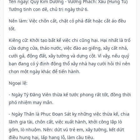
Tên ngày
: Quỷ Kim Dương - Vương Phách: Xấu (Hung Tú)
Tướng tinh con dê, chủ trị ngày thứ 6.
Nên làm
: Việc chôn cất, chặt cỏ phá đất hoặc cắt áo đều
tốt.
Kiêng cữ
: Khởi tạo bất kể việc chi cũng hại. Hại nhất là trổ
cửa dựng cửa, tháo nước, việc đào ao giếng, xây cất nhà,
cưới gả, động đất, xây tường và dựng cột. Vì vậy, nếu quý
bạn đang có ý định động thổ xây nhà hay cưới hỏi thì nên
chọn một ngày khác để tiến hành.
Ngoại lệ
:
- Ngày Tý Đăng Viên thừa kế tước phong rất tốt, đồng thời
phó nhiệm may mắn.
- Ngày Thân là Phục Đoạn Sát kỵ những việc thừa kế, chia
lãnh gia tài, chôn cất, việc xuất hành, khởi công lập lò
gốm, lò nhuộm. Nên: dứt vú trẻ em, xây tường, kết dứt
điều hung hại, lấp hang lỗ, làm cầu tiêu.