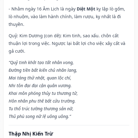
- Nhằm ngày 16 Âm Lịch là ngày
Diệt Một
kỵ lập lò gốm,
lò nhuộm, vào làm hành chính, làm rượu, kỵ nhất là đi
thuyền.
Quỷ: Kim Dương (con dê): Kim tinh, sao xấu. chôn cất
thuận lợi trong việc. Ngược lại bất lợi cho việc xây cất và
gả cưới.
“Quỷ tinh khởi tạo tất nhân vong,
Đường tiền bất kiến chủ nhân lang,
Mai táng thử nhật, quan lộc chí,
Nhi tôn đại đại cận quân vương.
Khai môn phóng thủy tu thương tử,
Hôn nhân phu thê bất cửu trường.
Tu thổ trúc tường thương sản nữ,
Thủ phù song nữ lệ uông uông.”
Thập Nhị Kiến Trừ