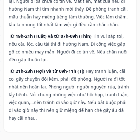
lại. Người đi xa chưa có tin về. Mất tiền, mất của nếu đi
hướng Nam thì tìm nhanh mới thấy. Đề phòng tranh cãi,
mâu thuẫn hay miệng tiếng tầm thường. Việc làm chậm,
lâu la nhưng tốt nhất làm việc gì đều cần chắc chắn.
Từ 19h-21h (Tuất) và từ 07h-09h (Thìn)
Tin vui sắp tới,
nếu cầu lộc, cầu tài thì đi hướng Nam. Đi công việc gặp
gỡ có nhiều may mắn. Người đi có tin về. Nếu chăn nuôi
đều gặp thuận lợi.
Từ 21h-23h (Hợi) và từ 09h-11h (Tị)
Hay tranh luận, cãi
cọ, gây chuyện đói kém, phải đề phòng. Người ra đi tốt
nhất nên hoãn lại. Phòng người người nguyền rủa, tránh
lây bệnh. Nói chung những việc như hội họp, tranh luận,
việc quan,…nên tránh đi vào giờ này. Nếu bắt buộc phải
đi vào giờ này thì nên giữ miệng để hạn ché gây ẩu đả
hay cãi nhau.