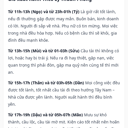
Từ 11h-13h (Ngọ) và từ 23h-01h (Tý)
Là giờ rất tốt lành,
nếu đi thường gặp được may mắn. Buôn bán, kinh doanh
có lời. Người đi sắp về nhà. Phụ nữ có tin mừng. Mọi việc
trong nhà đều hòa hợp. Nếu có bệnh cầu thì sẽ khỏi, gia
đình đều mạnh khỏe.
Từ 13h-15h (Mùi) và từ 01-03h (Sửu)
Cầu tài thì không có
lợi, hoặc hay bị trái ý. Nếu ra đi hay thiệt, gặp nạn, việc
quan trọng thì phải đòn, gặp ma quỷ nên cúng tế thì mới
an.
Từ 15h-17h (Thân) và từ 03h-05h (Dần)
Mọi công việc đều
được tốt lành, tốt nhất cầu tài đi theo hướng Tây Nam –
Nhà cửa được yên lành. Người xuất hành thì đều bình
yên.
Từ 17h-19h (Dậu) và từ 05h-07h (Mão)
Mưu sự khó
thành, cầu lộc, cầu tài mờ mịt. Kiện cáo tốt nhất nên hoãn