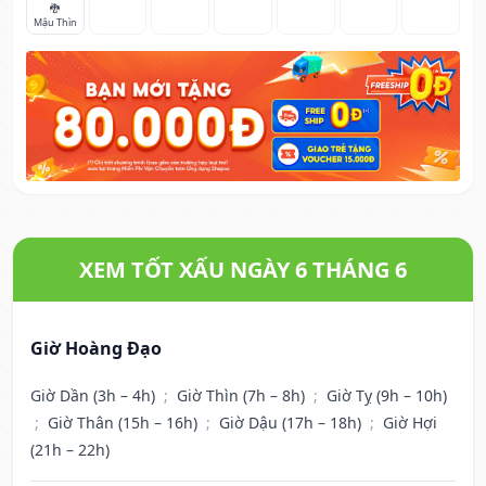
🐉
Mậu Thìn
XEM TỐT XẤU NGÀY 6 THÁNG 6
Giờ Hoàng Đạo
Giờ Dần (3h – 4h)
;
Giờ Thìn (7h – 8h)
;
Giờ Tỵ (9h – 10h)
;
Giờ Thân (15h – 16h)
;
Giờ Dậu (17h – 18h)
;
Giờ Hợi
(21h – 22h)