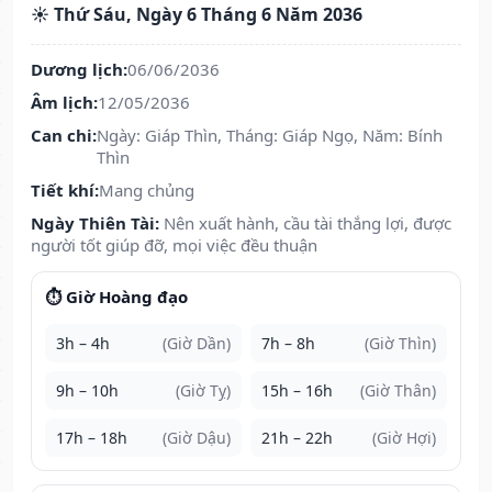
☀️ Thứ Sáu, Ngày 6 Tháng 6 Năm 2036
Dương lịch:
06/06/2036
Âm lịch:
12/05/2036
Can chi:
Ngày: Giáp Thìn, Tháng: Giáp Ngọ, Năm: Bính
Thìn
Tiết khí:
Mang chủng
Ngày Thiên Tài:
Nên xuất hành, cầu tài thắng lợi, được
người tốt giúp đỡ, mọi việc đều thuận
⏱️ Giờ Hoàng đạo
3h – 4h
(Giờ Dần)
7h – 8h
(Giờ Thìn)
9h – 10h
(Giờ Tỵ)
15h – 16h
(Giờ Thân)
17h – 18h
(Giờ Dậu)
21h – 22h
(Giờ Hợi)