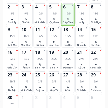
2
3
4
5
6
7
8
8/5
9/5
10/5
11/5
12/5
13/5
14/5
🐀
🐂
🐅
🐈
🐉
🐍
🐎
Canh Tý
Tân Sửu
Nhâm Dần
Quý Mão
Giáp Thìn
Ất Tỵ
Bính Ngọ
9
10
11
12
13
14
15
15/5
16/5
17/5
18/5
19/5
20/5
21/5
🐐
🐒
🐓
🐕
🐖
🐀
🐂
Đinh Mùi
Mậu Thân
Kỷ Dậu
Canh Tuất
Tân Hợi
Nhâm Tý
Quý Sửu
16
17
18
19
20
21
22
22/5
23/5
24/5
25/5
26/5
27/5
28/5
🐅
🐈
🐉
🐍
🐎
🐐
🐒
Giáp Dần
Ất Mão
Bính Thìn
Đinh Tỵ
Mậu Ngọ
Kỷ Mùi
Canh Thân
23
24
25
26
27
28
29
29/5
1/6
2/6
3/6
4/6
5/6
6/6
🐓
🐕
🐖
🐀
🐂
🐅
🐈
Tân Dậu
Nhâm Tuất
Quý Hợi
Giáp Tý
Ất Sửu
Bính Dần
Đinh Mão
30
1
2
3
4
5
6
7/6