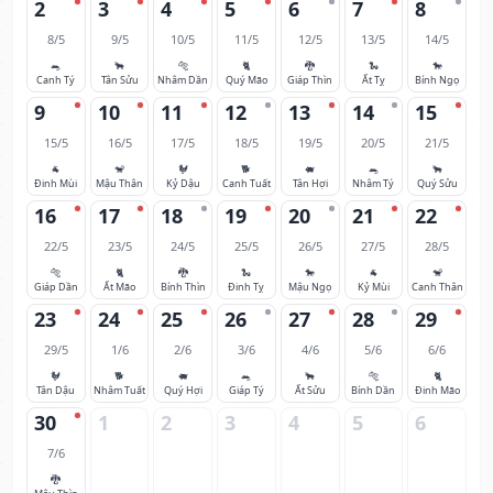
2
3
4
5
6
7
8
8/5
9/5
10/5
11/5
12/5
13/5
14/5
🐀
🐂
🐅
🐈
🐉
🐍
🐎
Canh Tý
Tân Sửu
Nhâm Dần
Quý Mão
Giáp Thìn
Ất Tỵ
Bính Ngọ
9
10
11
12
13
14
15
15/5
16/5
17/5
18/5
19/5
20/5
21/5
🐐
🐒
🐓
🐕
🐖
🐀
🐂
Đinh Mùi
Mậu Thân
Kỷ Dậu
Canh Tuất
Tân Hợi
Nhâm Tý
Quý Sửu
16
17
18
19
20
21
22
22/5
23/5
24/5
25/5
26/5
27/5
28/5
🐅
🐈
🐉
🐍
🐎
🐐
🐒
Giáp Dần
Ất Mão
Bính Thìn
Đinh Tỵ
Mậu Ngọ
Kỷ Mùi
Canh Thân
23
24
25
26
27
28
29
29/5
1/6
2/6
3/6
4/6
5/6
6/6
🐓
🐕
🐖
🐀
🐂
🐅
🐈
Tân Dậu
Nhâm Tuất
Quý Hợi
Giáp Tý
Ất Sửu
Bính Dần
Đinh Mão
30
1
2
3
4
5
6
7/6
🐉