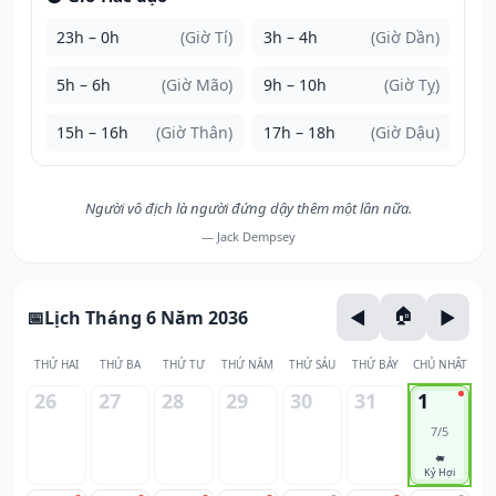
23h – 0h
(Giờ Tí)
3h – 4h
(Giờ Dần)
5h – 6h
(Giờ Mão)
9h – 10h
(Giờ Tỵ)
15h – 16h
(Giờ Thân)
17h – 18h
(Giờ Dậu)
Người vô địch là người đứng dậy thêm một lần nữa.
— Jack Dempsey
Lịch Tháng 6 Năm 2036
THỨ HAI
THỨ BA
THỨ TƯ
THỨ NĂM
THỨ SÁU
THỨ BẢY
CHỦ NHẬT
26
27
28
29
30
31
1
7/5
🐖
Kỷ Hợi