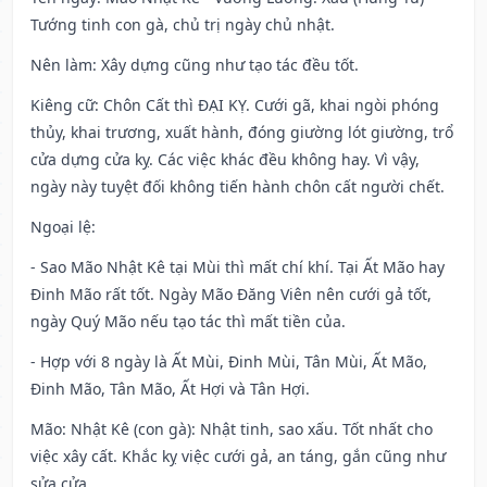
Tướng tinh con gà, chủ trị ngày chủ nhật.
Nên làm
: Xây dựng cũng như tạo tác đều tốt.
Kiêng cữ
: Chôn Cất thì ĐẠI KỴ. Cưới gã, khai ngòi phóng
thủy, khai trương, xuất hành, đóng giường lót giường, trổ
cửa dựng cửa kỵ. Các việc khác đều không hay. Vì vậy,
ngày này tuyệt đối không tiến hành chôn cất người chết.
Ngoại lệ
:
- Sao Mão Nhật Kê tại Mùi thì mất chí khí. Tại Ất Mão hay
Đinh Mão rất tốt. Ngày Mão Đăng Viên nên cưới gả tốt,
ngày Quý Mão nếu tạo tác thì mất tiền của.
- Hợp với 8 ngày là Ất Mùi, Đinh Mùi, Tân Mùi, Ất Mão,
Đinh Mão, Tân Mão, Ất Hợi và Tân Hợi.
Mão: Nhật Kê (con gà): Nhật tinh, sao xấu. Tốt nhất cho
việc xây cất. Khắc kỵ việc cưới gả, an táng, gắn cũng như
sửa cửa.