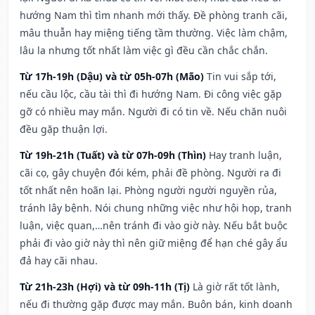
hướng Nam thì tìm nhanh mới thấy. Đề phòng tranh cãi,
mâu thuẫn hay miệng tiếng tầm thường. Việc làm chậm,
lâu la nhưng tốt nhất làm việc gì đều cần chắc chắn.
Từ 17h-19h (Dậu) và từ 05h-07h (Mão)
Tin vui sắp tới,
nếu cầu lộc, cầu tài thì đi hướng Nam. Đi công việc gặp
gỡ có nhiều may mắn. Người đi có tin về. Nếu chăn nuôi
đều gặp thuận lợi.
Từ 19h-21h (Tuất) và từ 07h-09h (Thìn)
Hay tranh luận,
cãi cọ, gây chuyện đói kém, phải đề phòng. Người ra đi
tốt nhất nên hoãn lại. Phòng người người nguyền rủa,
tránh lây bệnh. Nói chung những việc như hội họp, tranh
luận, việc quan,…nên tránh đi vào giờ này. Nếu bắt buộc
phải đi vào giờ này thì nên giữ miệng để hạn ché gây ẩu
đả hay cãi nhau.
Từ 21h-23h (Hợi) và từ 09h-11h (Tị)
Là giờ rất tốt lành,
nếu đi thường gặp được may mắn. Buôn bán, kinh doanh