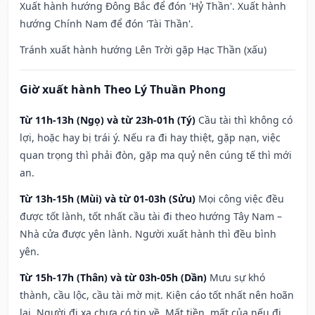
Xuất hành hướng Đông Bắc để đón 'Hỷ Thần'. Xuất hành
hướng Chính Nam để đón 'Tài Thần'.
Tránh xuất hành hướng Lên Trời gặp Hạc Thần (xấu)
Giờ xuất hành Theo Lý Thuần Phong
Từ 11h-13h (Ngọ) và từ 23h-01h (Tý)
Cầu tài thì không có
lợi, hoặc hay bị trái ý. Nếu ra đi hay thiệt, gặp nạn, việc
quan trọng thì phải đòn, gặp ma quỷ nên cúng tế thì mới
an.
Từ 13h-15h (Mùi) và từ 01-03h (Sửu)
Mọi công việc đều
được tốt lành, tốt nhất cầu tài đi theo hướng Tây Nam –
Nhà cửa được yên lành. Người xuất hành thì đều bình
yên.
Từ 15h-17h (Thân) và từ 03h-05h (Dần)
Mưu sự khó
thành, cầu lộc, cầu tài mờ mịt. Kiện cáo tốt nhất nên hoãn
lại. Người đi xa chưa có tin về. Mất tiền, mất của nếu đi