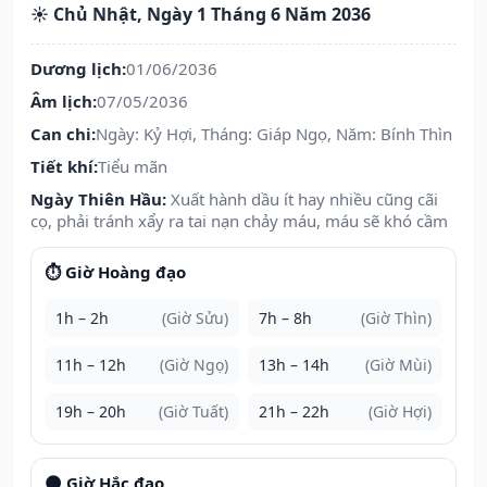
☀️ Chủ Nhật, Ngày 1 Tháng 6 Năm 2036
Dương lịch:
01/06/2036
Âm lịch:
07/05/2036
Can chi:
Ngày: Kỷ Hợi, Tháng: Giáp Ngọ, Năm: Bính Thìn
Tiết khí:
Tiểu mãn
Ngày Thiên Hầu:
Xuất hành dầu ít hay nhiều cũng cãi
cọ, phải tránh xẩy ra tai nạn chảy máu, máu sẽ khó cầm
⏱️ Giờ Hoàng đạo
1h – 2h
(Giờ Sửu)
7h – 8h
(Giờ Thìn)
11h – 12h
(Giờ Ngọ)
13h – 14h
(Giờ Mùi)
19h – 20h
(Giờ Tuất)
21h – 22h
(Giờ Hợi)
🌑 Giờ Hắc đạo