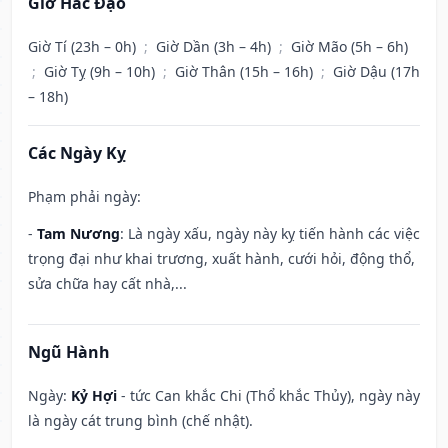
Giờ Hắc Đạo
Giờ Tí (23h – 0h)
;
Giờ Dần (3h – 4h)
;
Giờ Mão (5h – 6h)
;
Giờ Tỵ (9h – 10h)
;
Giờ Thân (15h – 16h)
;
Giờ Dậu (17h
– 18h)
Các Ngày Kỵ
Phạm phải ngày:
-
Tam Nương
: Là ngày xấu, ngày này kỵ tiến hành các việc
trọng đại như khai trương, xuất hành, cưới hỏi, động thổ,
sửa chữa hay cất nhà,...
Ngũ Hành
Ngày:
Kỷ Hợi
- tức Can khắc Chi (Thổ khắc Thủy), ngày này
là ngày cát trung bình (chế nhật).