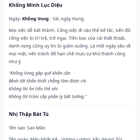
Khổng Minh Lục Diệu
Ngày:
Không Vong
- tức ngày Hung.
Mọi việc dễ bất thành. Công việc đi vào thế bế tắc, tiến độ
công việc bị trì trệ, trở ngại. Tiền bạc của cải thất thoát,
danh vọng cũng uy tín bị giảm xuống. Là một ngày xấu về
mọi mặt, nên tránh để hạn chế mưu sự khó thành công
như ý.
“Không Vong gặp quẻ khẩn cần
Bệnh tật khẩn thiết chẳng làm được chi
Không thì ôn tiểu thê nhi
Không thì trộm cắp phân ly bất tường.”
Nhị Thập Bát Tú
Tên sao
: Sao Mão
Tên ngày
: Mão Nhật Kê - Vương Lương: Xấu (Hung Tú)