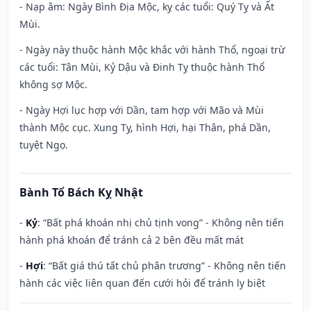
- Nạp âm: Ngày Bình Địa Mộc, kỵ các tuổi: Quý Tỵ và Ất
Mùi.
- Ngày này thuộc hành Mộc khắc với hành Thổ, ngoại trừ
các tuổi: Tân Mùi, Kỷ Dậu và Đinh Tỵ thuộc hành Thổ
không sợ Mộc.
- Ngày Hợi lục hợp với Dần, tam hợp với Mão và Mùi
thành Mộc cục. Xung Tỵ, hình Hợi, hại Thân, phá Dần,
tuyệt Ngọ.
Bành Tổ Bách Kỵ Nhật
-
Kỷ
: “Bất phá khoán nhị chủ tịnh vong” - Không nên tiến
hành phá khoán để tránh cả 2 bên đều mất mát
-
Hợi
: “Bất giá thú tất chủ phân trương” - Không nên tiến
hành các việc liên quan đến cưới hỏi để tránh ly biệt