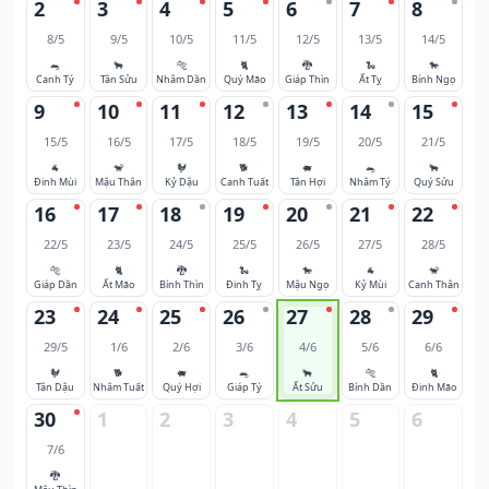
2
3
4
5
6
7
8
8/5
9/5
10/5
11/5
12/5
13/5
14/5
🐀
🐂
🐅
🐈
🐉
🐍
🐎
Canh Tý
Tân Sửu
Nhâm Dần
Quý Mão
Giáp Thìn
Ất Tỵ
Bính Ngọ
9
10
11
12
13
14
15
15/5
16/5
17/5
18/5
19/5
20/5
21/5
🐐
🐒
🐓
🐕
🐖
🐀
🐂
Đinh Mùi
Mậu Thân
Kỷ Dậu
Canh Tuất
Tân Hợi
Nhâm Tý
Quý Sửu
16
17
18
19
20
21
22
22/5
23/5
24/5
25/5
26/5
27/5
28/5
🐅
🐈
🐉
🐍
🐎
🐐
🐒
Giáp Dần
Ất Mão
Bính Thìn
Đinh Tỵ
Mậu Ngọ
Kỷ Mùi
Canh Thân
23
24
25
26
27
28
29
29/5
1/6
2/6
3/6
4/6
5/6
6/6
🐓
🐕
🐖
🐀
🐂
🐅
🐈
Tân Dậu
Nhâm Tuất
Quý Hợi
Giáp Tý
Ất Sửu
Bính Dần
Đinh Mão
30
1
2
3
4
5
6
7/6
🐉