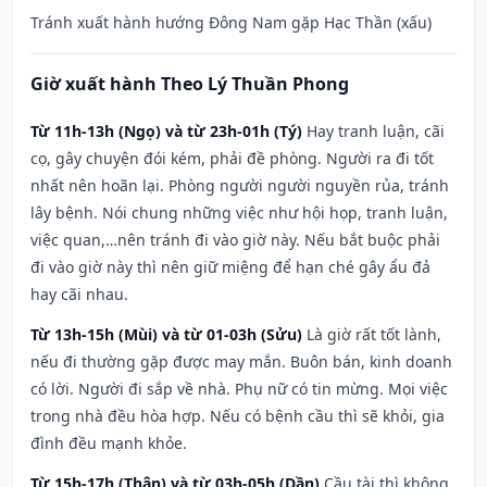
Tránh xuất hành hướng Đông Nam gặp Hạc Thần (xấu)
Giờ xuất hành Theo Lý Thuần Phong
Từ 11h-13h (Ngọ) và từ 23h-01h (Tý)
Hay tranh luận, cãi
cọ, gây chuyện đói kém, phải đề phòng. Người ra đi tốt
nhất nên hoãn lại. Phòng người người nguyền rủa, tránh
lây bệnh. Nói chung những việc như hội họp, tranh luận,
việc quan,…nên tránh đi vào giờ này. Nếu bắt buộc phải
đi vào giờ này thì nên giữ miệng để hạn ché gây ẩu đả
hay cãi nhau.
Từ 13h-15h (Mùi) và từ 01-03h (Sửu)
Là giờ rất tốt lành,
nếu đi thường gặp được may mắn. Buôn bán, kinh doanh
có lời. Người đi sắp về nhà. Phụ nữ có tin mừng. Mọi việc
trong nhà đều hòa hợp. Nếu có bệnh cầu thì sẽ khỏi, gia
đình đều mạnh khỏe.
Từ 15h-17h (Thân) và từ 03h-05h (Dần)
Cầu tài thì không