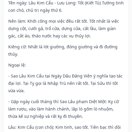
Tên ngày
: Lâu Kim Cẩu - Lưu Long: Tốt (Kiết Tú) Tướng tinh
con chó, chủ trị ngày thứ 6.
Nên làm
: Khởi công mọi việc đều rất tốt. Tốt nhất là việc
dựng cột, cưới gả, trổ cửa, dựng cửa, cất lầu, làm giàn
gác, cắt áo, tháo nước hay các vụ thủy lợi.
Kiêng cữ
: Nhất là lót giường, đóng giường và đi đường
thủy.
Ngoại lệ
:
- Sao Lâu Kim Cẩu tại Ngày Dậu Đăng Viên ý nghĩa tạo tác
đại lợi. Tại Tỵ gọi là Nhập Trù nên rất tốt. Tại Sửu thì tốt
vừa vừa.
- Gặp ngày cuối tháng thì Sao Lâu phạm Diệt Một: Kỵ cữ
làm rượu, vào làm hành chánh, lập lò gốm lò nhuộm,
thừa kế sự nghiệp và rất kỵ đi thuyền.
Lâu: Kim Cẩu (con chó): Kim tinh, sao tốt. Tiền bạc thì dồi