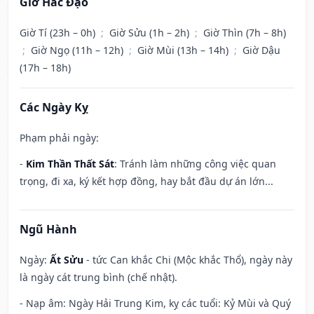
Giờ Hắc Đạo
Giờ Tí (23h – 0h)
;
Giờ Sửu (1h – 2h)
;
Giờ Thìn (7h – 8h)
;
Giờ Ngọ (11h – 12h)
;
Giờ Mùi (13h – 14h)
;
Giờ Dậu
(17h – 18h)
Các Ngày Kỵ
Phạm phải ngày:
-
Kim Thần Thất Sát
: Tránh làm những công việc quan
trọng, đi xa, ký kết hợp đồng, hay bắt đầu dự án lớn...
Ngũ Hành
Ngày:
Ất Sửu
- tức Can khắc Chi (Mộc khắc Thổ), ngày này
là ngày cát trung bình (chế nhật).
- Nạp âm: Ngày Hải Trung Kim, kỵ các tuổi: Kỷ Mùi và Quý