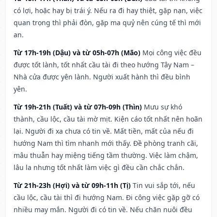
có lợi, hoặc hay bị trái ý. Nếu ra đi hay thiệt, gặp nạn, việc
quan trọng thì phải đòn, gặp ma quỷ nên cúng tế thì mới
an.
Từ 17h-19h (Dậu) và từ 05h-07h (Mão)
Mọi công việc đều
được tốt lành, tốt nhất cầu tài đi theo hướng Tây Nam –
Nhà cửa được yên lành. Người xuất hành thì đều bình
yên.
Từ 19h-21h (Tuất) và từ 07h-09h (Thìn)
Mưu sự khó
thành, cầu lộc, cầu tài mờ mịt. Kiện cáo tốt nhất nên hoãn
lại. Người đi xa chưa có tin về. Mất tiền, mất của nếu đi
hướng Nam thì tìm nhanh mới thấy. Đề phòng tranh cãi,
mâu thuẫn hay miệng tiếng tầm thường. Việc làm chậm,
lâu la nhưng tốt nhất làm việc gì đều cần chắc chắn.
Từ 21h-23h (Hợi) và từ 09h-11h (Tị)
Tin vui sắp tới, nếu
cầu lộc, cầu tài thì đi hướng Nam. Đi công việc gặp gỡ có
nhiều may mắn. Người đi có tin về. Nếu chăn nuôi đều