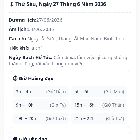
☀️ Thứ Sáu, Ngày 27 Tháng 6 Năm 2036
Dương lịch:
27/06/2036
Âm lịch:
04/06/2036
Can chi:
Ngày: Ất Sửu, Tháng: Ất Mùi, Năm: Bính Thìn
Tiết khí:
Hạ chí
Ngày Bạch Hổ Túc:
Cấm đi xa, làm việc gì cũng không
thành công, rất xấu trong mọi việc
⏱️ Giờ Hoàng đạo
3h – 4h
(Giờ Dần)
5h – 6h
(Giờ Mão)
9h – 10h
(Giờ Tỵ)
15h – 16h
(Giờ Thân)
19h – 20h
(Giờ Tuất)
21h – 22h
(Giờ Hợi)
🌑 Giờ Hắc đạo