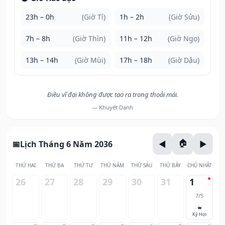
23h – 0h
(Giờ Tí)
1h – 2h
(Giờ Sửu)
7h – 8h
(Giờ Thìn)
11h – 12h
(Giờ Ngọ)
13h – 14h
(Giờ Mùi)
17h – 18h
(Giờ Dậu)
Điều vĩ đại không được tạo ra trong thoải mái.
— Khuyết Danh
Lịch Tháng 6 Năm 2036
THỨ HAI
THỨ BA
THỨ TƯ
THỨ NĂM
THỨ SÁU
THỨ BẢY
CHỦ NHẬT
26
27
28
29
30
31
1
7/5
🐖
Kỷ Hợi