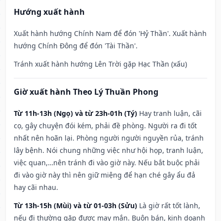
Hướng xuất hành
Xuất hành hướng Chính Nam để đón 'Hỷ Thần'. Xuất hành
hướng Chính Đông để đón 'Tài Thần'.
Tránh xuất hành hướng Lên Trời gặp Hạc Thần (xấu)
Giờ xuất hành Theo Lý Thuần Phong
Từ 11h-13h (Ngọ) và từ 23h-01h (Tý)
Hay tranh luận, cãi
cọ, gây chuyện đói kém, phải đề phòng. Người ra đi tốt
nhất nên hoãn lại. Phòng người người nguyền rủa, tránh
lây bệnh. Nói chung những việc như hội họp, tranh luận,
việc quan,…nên tránh đi vào giờ này. Nếu bắt buộc phải
đi vào giờ này thì nên giữ miệng để hạn ché gây ẩu đả
hay cãi nhau.
Từ 13h-15h (Mùi) và từ 01-03h (Sửu)
Là giờ rất tốt lành,
nếu đi thường gặp được may mắn. Buôn bán, kinh doanh