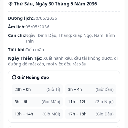
☀️ Thứ Sáu, Ngày 30 Tháng 5 Năm 2036
Dương lịch:
30/05/2036
Âm lịch:
05/05/2036
Can chi:
Ngày: Đinh Dậu, Tháng: Giáp Ngọ, Năm: Bính
Thìn
Tiết khí:
Tiểu mãn
Ngày Thiên Tặc:
Xuất hành xấu, cầu tài không được, đi
đường dễ mất cắp, mọi việc đều rất xấu
⏱️ Giờ Hoàng đạo
23h – 0h
(Giờ Tí)
3h – 4h
(Giờ Dần)
5h – 6h
(Giờ Mão)
11h – 12h
(Giờ Ngọ)
13h – 14h
(Giờ Mùi)
17h – 18h
(Giờ Dậu)