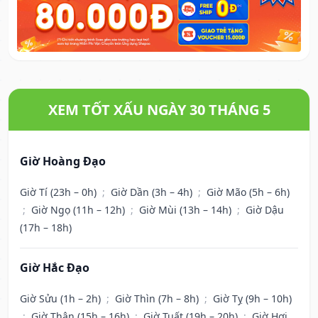
XEM TỐT XẤU NGÀY 30 THÁNG 5
Giờ Hoàng Đạo
Giờ Tí (23h – 0h)
;
Giờ Dần (3h – 4h)
;
Giờ Mão (5h – 6h)
;
Giờ Ngọ (11h – 12h)
;
Giờ Mùi (13h – 14h)
;
Giờ Dậu
(17h – 18h)
Giờ Hắc Đạo
Giờ Sửu (1h – 2h)
;
Giờ Thìn (7h – 8h)
;
Giờ Tỵ (9h – 10h)
;
Giờ Thân (15h – 16h)
;
Giờ Tuất (19h – 20h)
;
Giờ Hợi