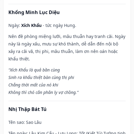
Khổng Minh Lục Diệu
Ngày:
Xích Khẩu
- tức ngày Hung.
Nên đề phòng miệng lưỡi, mâu thuẫn hay tranh cãi. Ngày
này là ngày xấu, mưu sự khó thành, dễ dẫn đến nội bộ
xảy ra cãi vã, thị phi, mâu thuẫn, làm ơn nên oán hoặc
khẩu thiệt.
“Xích Khẩu là quả bần cùng
Sinh ra khẩu thiệt bàn cùng thị phi
Chẳng thời mất của nó khi
Không thì chó cắn phân ly vợ chồng.”
Nhị Thập Bát Tú
Tên sao
: Sao Lâu
Tên ngày
: Lâu Kim Cẩu - Lưu Long: Tốt (Kiết Tú) Tướng tinh