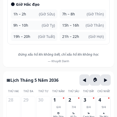
🌑 Giờ Hắc đạo
1h – 2h
(Giờ Sửu)
7h – 8h
(Giờ Thìn)
9h – 10h
(Giờ Tỵ)
15h – 16h
(Giờ Thân)
19h – 20h
(Giờ Tuất)
21h – 22h
(Giờ Hợi)
Đừng xấu hổ khi không biết, chỉ xấu hổ khi không học
— Khuyết Danh
Lịch Tháng 5 Năm 2036
THỨ HAI
THỨ BA
THỨ TƯ
THỨ NĂM
THỨ SÁU
THỨ BẢY
CHỦ NHẬT
28
29
30
1
2
3
4
6/4
7/4
8/4
9/4
🐉
🐍
🐎
🐐
Mậu Thìn
Kỷ Tỵ
Canh Ngọ
Tân Mùi