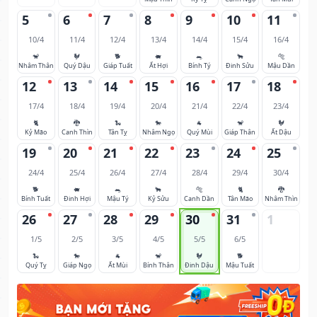
5
6
7
8
9
10
11
10/4
11/4
12/4
13/4
14/4
15/4
16/4
🐒
🐓
🐕
🐖
🐀
🐂
🐅
Nhâm Thân
Quý Dậu
Giáp Tuất
Ất Hợi
Bính Tý
Đinh Sửu
Mậu Dần
12
13
14
15
16
17
18
17/4
18/4
19/4
20/4
21/4
22/4
23/4
🐈
🐉
🐍
🐎
🐐
🐒
🐓
Kỷ Mão
Canh Thìn
Tân Tỵ
Nhâm Ngọ
Quý Mùi
Giáp Thân
Ất Dậu
19
20
21
22
23
24
25
24/4
25/4
26/4
27/4
28/4
29/4
30/4
🐕
🐖
🐀
🐂
🐅
🐈
🐉
Bính Tuất
Đinh Hợi
Mậu Tý
Kỷ Sửu
Canh Dần
Tân Mão
Nhâm Thìn
26
27
28
29
30
31
1
1/5
2/5
3/5
4/5
5/5
6/5
🐍
🐎
🐐
🐒
🐓
🐕
Quý Tỵ
Giáp Ngọ
Ất Mùi
Bính Thân
Đinh Dậu
Mậu Tuất