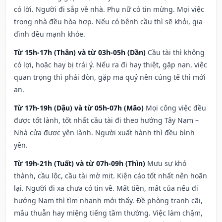
có lời. Người đi sắp về nhà. Phụ nữ có tin mừng. Mọi việc
trong nhà đều hòa hợp. Nếu có bệnh cầu thì sẽ khỏi, gia
đình đều mạnh khỏe.
Từ 15h-17h (Thân) và từ 03h-05h (Dần)
Cầu tài thì không
có lợi, hoặc hay bị trái ý. Nếu ra đi hay thiệt, gặp nạn, việc
quan trọng thì phải đòn, gặp ma quỷ nên cúng tế thì mới
an.
Từ 17h-19h (Dậu) và từ 05h-07h (Mão)
Mọi công việc đều
được tốt lành, tốt nhất cầu tài đi theo hướng Tây Nam –
Nhà cửa được yên lành. Người xuất hành thì đều bình
yên.
Từ 19h-21h (Tuất) và từ 07h-09h (Thìn)
Mưu sự khó
thành, cầu lộc, cầu tài mờ mịt. Kiện cáo tốt nhất nên hoãn
lại. Người đi xa chưa có tin về. Mất tiền, mất của nếu đi
hướng Nam thì tìm nhanh mới thấy. Đề phòng tranh cãi,
mâu thuẫn hay miệng tiếng tầm thường. Việc làm chậm,