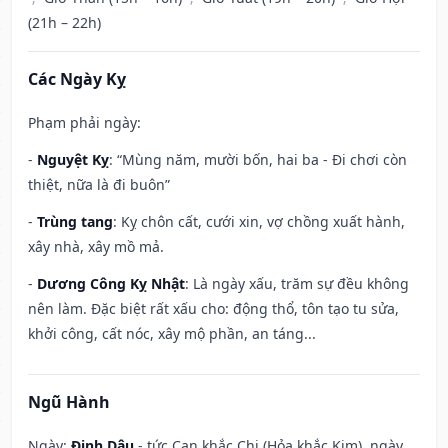
(21h – 22h)
Các Ngày Kỵ
Phạm phải ngày:
-
Nguyệt Kỵ
: “Mùng năm, mười bốn, hai ba - Đi chơi còn
thiệt, nữa là đi buôn”
-
Trùng tang
: Kỵ chôn cất, cưới xin, vợ chồng xuất hành,
xây nhà, xây mồ mả.
-
Dương Công Kỵ Nhật
: Là ngày xấu, trăm sự đều không
nên làm. Đặc biệt rất xấu cho: động thổ, tôn tạo tu sửa,
khởi công, cất nóc, xây mộ phần, an táng...
Ngũ Hành
Ngày:
Đinh Dậu
- tức Can khắc Chi (Hỏa khắc Kim), ngày