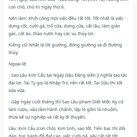
con chó, chủ trị ngày thứ 6.
Nên làm
: Khởi công mọi việc đều rất tốt. Tốt nhất là việc
dựng cột, cưới gả, trổ cửa, dựng cửa, cất lầu, làm giàn
gác, cắt áo, tháo nước hay các vụ thủy lợi.
Kiêng cữ
: Nhất là lót giường, đóng giường và đi đường
thủy.
Ngoại lệ
:
- Sao Lâu Kim Cẩu tại Ngày Dậu Đăng Viên ý nghĩa tạo tác
đại lợi. Tại Tỵ gọi là Nhập Trù nên rất tốt. Tại Sửu thì tốt
vừa vừa.
- Gặp ngày cuối tháng thì Sao Lâu phạm Diệt Một: Kỵ cữ
làm rượu, vào làm hành chánh, lập lò gốm lò nhuộm,
thừa kế sự nghiệp và rất kỵ đi thuyền.
Lâu: Kim Cẩu (con chó): Kim tinh, sao tốt. Tiền bạc thì dồi
dào, học hành đỗ đạt cao, việc cưới gả, xây cất rất tốt.