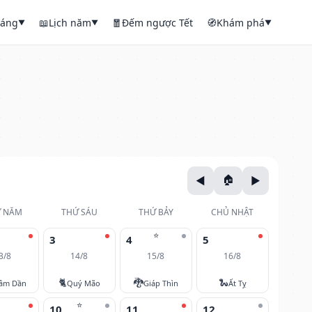
háng
📖
Lịch năm
🧧
Đếm ngược Tết
🧭
Khám phá
▼
▼
▼
 NĂM
THỨ SÁU
THỨ BẢY
CHỦ NHẬT
⭐
3
4
5
3/8
14/8
15/8
16/8
🐈
🐉
🐍
âm Dần
Quý Mão
Giáp Thìn
Ất Tỵ
⭐
10
11
12