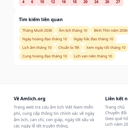
4
6
10
12
16
18
20
24
26
27
Tìm kiếm liên quan
Tháng Mười 2036
Âm lịch tháng 10
Bính Thìn năm 2036
Ngày hoàng đạo tháng 10
Ngày hắc đạo tháng 10
Lịch âm tháng 10
Chuẩn bị Tết
Xem ngày tốt tháng 10
Cung hoàng đạo tháng 10
Lịch vạn niên tháng 10
Về Amlich.org
Liên kết 
Trang web tra cứu âm lịch Việt Nam miễn
Trang chủ
Chuyển đổi 
phí, cung cấp thông tin chính xác về ngày
Gieo quẻ hỏ
âm lịch, can chi, con giáp, ngày tốt xấu và
Lịch năm 2
các ngày lễ tết truyền thống.