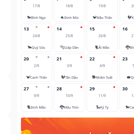
17/8
18/8
19/8
2
🐎
🐐
🐒
🐓
Bính Ngọ
Đinh Mùi
Mậu Thân
K
⭐
13
14
15
16
24/8
25/8
26/8
2
🐂
🐅
🐈
🐉
Quý Sửu
Giáp Dần
Ất Mão
Bí
⭐
20
21
22
23
2/9
3/9
4/9
🐒
🐓
🐕
🐖
Canh Thân
Tân Dậu
Nhâm Tuất
Q
⭐
27
28
29
30
9/9
10/9
11/9
1
🐈
🐉
🐍
🐎
Đinh Mão
Mậu Thìn
Kỷ Tỵ
Ca