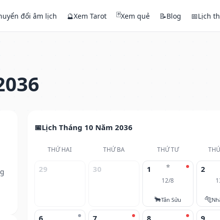
🃏
huyển đổi âm lịch
🔮
Xem Tarot
Xem quẻ
📝
Blog
📅
Lịch t
2036
Lịch Tháng 10 Năm 2036
THỨ HAI
THỨ BA
THỨ TƯ
THỨ
⭐
29
30
1
2
ng
12/8
1
🐂
🐅
Tân Sửu
Nh
6
7
8
9