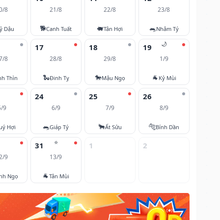
0/8
21/8
22/8
23/8
🐕
🐖
🐀
ỷ Dậu
Canh Tuất
Tân Hợi
Nhâm Tý
🌙
17
18
19
7/8
28/8
29/8
1/9
🐍
🐎
🐐
nh Thìn
Đinh Tỵ
Mậu Ngọ
Kỷ Mùi
24
25
26
5/9
6/9
7/9
8/9
🐀
🐂
🐅
uý Hợi
Giáp Tý
Ất Sửu
Bính Dần
⭐
31
1
2
2/9
13/9
🐐
nh Ngọ
Tân Mùi