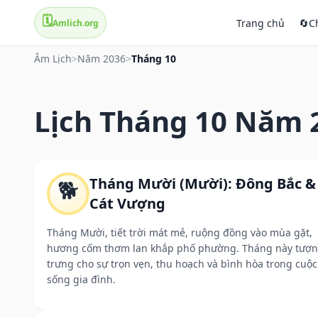
🗓️
Trang chủ
🔄
C
Amlich.org
Âm Lịch
>
Năm 2036
>
Tháng 10
Lịch Tháng 10 Năm 
Tháng Mười (Mười): Đông Bắc &
🐕
Cát Vượng
Tháng Mười, tiết trời mát mẻ, ruộng đồng vào mùa gặt,
hương cốm thơm lan khắp phố phường. Tháng này tượ
trưng cho sự trọn vẹn, thu hoạch và bình hòa trong cuộc
sống gia đình.