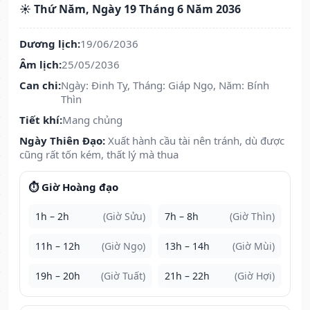
☀️ Thứ Năm, Ngày 19 Tháng 6 Năm 2036
Dương lịch:
19/06/2036
Âm lịch:
25/05/2036
Can chi:
Ngày: Đinh Tỵ, Tháng: Giáp Ngọ, Năm: Bính
Thìn
Tiết khí:
Mang chủng
Ngày Thiên Đạo:
Xuất hành cầu tài nên tránh, dù được
cũng rất tốn kém, thất lý mà thua
⏱️ Giờ Hoàng đạo
1h – 2h
(Giờ Sửu)
7h – 8h
(Giờ Thìn)
11h – 12h
(Giờ Ngọ)
13h – 14h
(Giờ Mùi)
19h – 20h
(Giờ Tuất)
21h – 22h
(Giờ Hợi)