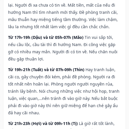
lại. Người đi xa chưa có tin về. Mất tiền, mất của nếu đi
hướng Nam thì tìm nhanh mới thấy. Đề phòng tranh cãi,
mâu thuẫn hay miệng tiếng tầm thường. Việc làm chậm,
lâu la nhưng tốt nhất làm việc gì đều cần chắc chắn.
Từ 17h-19h (Dậu) và từ 05h-07h (Mão)
Tin vui sắp tới,
nếu cầu lộc, cầu tài thì đi hướng Nam. Đi công việc gặp
gỡ có nhiều may mắn. Người đi có tin về. Nếu chăn nuôi
đều gặp thuận lợi.
Từ 19h-21h (Tuất) và từ 07h-09h (Thìn)
Hay tranh luận,
cãi cọ, gây chuyện đói kém, phải đề phòng. Người ra đi
tốt nhất nên hoãn lại. Phòng người người nguyền rủa,
tránh lây bệnh. Nói chung những việc như hội họp, tranh
luận, việc quan,…nên tránh đi vào giờ này. Nếu bắt buộc
phải đi vào giờ này thì nên giữ miệng để hạn ché gây ẩu
đả hay cãi nhau.
Từ 21h-23h (Hợi) và từ 09h-11h (Tị)
Là giờ rất tốt lành,