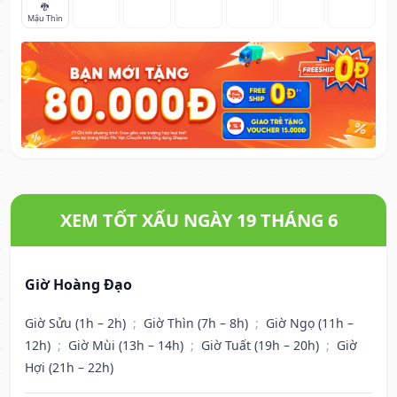
🐉
Mậu Thìn
XEM TỐT XẤU NGÀY 19 THÁNG 6
Giờ Hoàng Đạo
Giờ Sửu (1h – 2h)
;
Giờ Thìn (7h – 8h)
;
Giờ Ngọ (11h –
12h)
;
Giờ Mùi (13h – 14h)
;
Giờ Tuất (19h – 20h)
;
Giờ
Hợi (21h – 22h)