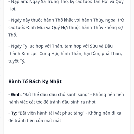
- Nạp âm: Ngày Sa Trung Thổ, kỵ các tuổi: Tân Hợi và Quý
Hợi.
- Ngày này thuộc hành Thổ khắc với hành Thủy, ngoại trừ
các tuổi: Đinh Mùi và Quý Hợi thuộc hành Thủy không sợ
Thổ.
- Ngày Tỵ lục hợp với Thân, tam hợp với Sửu và Dậu
thành Kim cục. Xung Hợi, hình Thân, hại Dần, phá Thân,
tuyệt Tý.
Bành Tổ Bách Kỵ Nhật
-
Đinh
: “Bất thế đầu đầu chủ sanh sang” - Không nên tiến
hành việc cắt tóc để tránh đầu sinh ra nhọt
-
Tỵ
: “Bất viễn hành tài vật phục tàng” - Không nên đi xa
để tránh tiền của mất mát