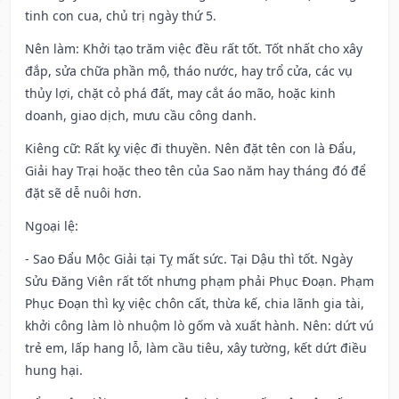
tinh con cua, chủ trị ngày thứ 5.
Nên làm
: Khởi tạo trăm việc đều rất tốt. Tốt nhất cho xây
đắp, sửa chữa phần mộ, tháo nước, hay trổ cửa, các vụ
thủy lợi, chặt cỏ phá đất, may cắt áo mão, hoặc kinh
doanh, giao dịch, mưu cầu công danh.
Kiêng cữ
: Rất kỵ việc đi thuyền. Nên đặt tên con là Đẩu,
Giải hay Trại hoặc theo tên của Sao năm hay tháng đó để
đặt sẽ dễ nuôi hơn.
Ngoại lệ
:
- Sao Đẩu Mộc Giải tại Tỵ mất sức. Tại Dậu thì tốt. Ngày
Sửu Đăng Viên rất tốt nhưng phạm phải Phục Đoạn. Phạm
Phục Đoạn thì kỵ việc chôn cất, thừa kế, chia lãnh gia tài,
khởi công làm lò nhuộm lò gốm và xuất hành. Nên: dứt vú
trẻ em, lấp hang lỗ, làm cầu tiêu, xây tường, kết dứt điều
hung hại.