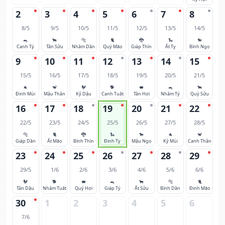
2
3
4
5
6
7
8
8/5
9/5
10/5
11/5
12/5
13/5
14/5
🐀
🐂
🐅
🐈
🐉
🐍
🐎
Canh Tý
Tân Sửu
Nhâm Dần
Quý Mão
Giáp Thìn
Ất Tỵ
Bính Ngọ
9
10
11
12
13
14
15
15/5
16/5
17/5
18/5
19/5
20/5
21/5
🐐
🐒
🐓
🐕
🐖
🐀
🐂
Đinh Mùi
Mậu Thân
Kỷ Dậu
Canh Tuất
Tân Hợi
Nhâm Tý
Quý Sửu
16
17
18
19
20
21
22
22/5
23/5
24/5
25/5
26/5
27/5
28/5
🐅
🐈
🐉
🐍
🐎
🐐
🐒
Giáp Dần
Ất Mão
Bính Thìn
Đinh Tỵ
Mậu Ngọ
Kỷ Mùi
Canh Thân
23
24
25
26
27
28
29
29/5
1/6
2/6
3/6
4/6
5/6
6/6
🐓
🐕
🐖
🐀
🐂
🐅
🐈
Tân Dậu
Nhâm Tuất
Quý Hợi
Giáp Tý
Ất Sửu
Bính Dần
Đinh Mão
30
1
2
3
4
5
6
7/6