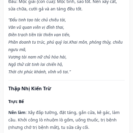
Đẩu: Mộc giải (con cua): Mộc tinh, sao tốt. Nên xây cất,
sửa chữa, cưới gả và an táng đều tốt.
“Đẩu tinh tạo tác chủ chiêu tài,
Văn vũ quan viên vị đỉnh thai,
Điền trạch tiền tài thiên vạn tiến,
Phần doanh tu trúc, phú quý lai.Khai môn, phóng thủy, chiêu
ngưu mã,
Vượng tài nam nữ chủ hòa hài,
Ngộ thử cát tinh lai chiến hộ,
Thời chi phúc khánh, vĩnh vô tai.”
Thập Nhị Kiến Trừ
Trực Bế
Nên làm
: Xây đắp tường, đặt táng, gắn cửa, kê gác, làm
cầu. Khởi công lò nhuộm lò gốm, uống thuốc, trị bệnh
(nhưng chớ trị bệnh mắt), tu sửa cây cối.