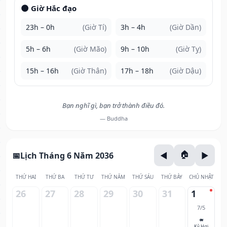
🌑 Giờ Hắc đạo
23h – 0h
(Giờ Tí)
3h – 4h
(Giờ Dần)
5h – 6h
(Giờ Mão)
9h – 10h
(Giờ Tỵ)
15h – 16h
(Giờ Thân)
17h – 18h
(Giờ Dậu)
Bạn nghĩ gì, bạn trở thành điều đó.
— Buddha
Lịch Tháng 6 Năm 2036
THỨ HAI
THỨ BA
THỨ TƯ
THỨ NĂM
THỨ SÁU
THỨ BẢY
CHỦ NHẬT
26
27
28
29
30
31
1
7/5
🐖
Kỷ Hợi