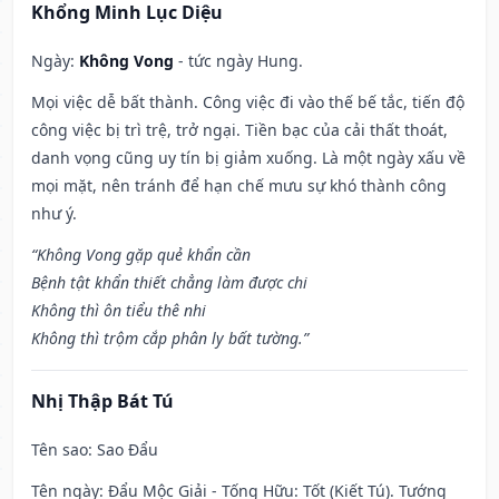
Khổng Minh Lục Diệu
Ngày:
Không Vong
- tức ngày Hung.
Mọi việc dễ bất thành. Công việc đi vào thế bế tắc, tiến độ
công việc bị trì trệ, trở ngại. Tiền bạc của cải thất thoát,
danh vọng cũng uy tín bị giảm xuống. Là một ngày xấu về
mọi mặt, nên tránh để hạn chế mưu sự khó thành công
như ý.
“Không Vong gặp quẻ khẩn cần
Bệnh tật khẩn thiết chẳng làm được chi
Không thì ôn tiểu thê nhi
Không thì trộm cắp phân ly bất tường.”
Nhị Thập Bát Tú
Tên sao
: Sao Đẩu
Tên ngày
: Đẩu Mộc Giải - Tống Hữu: Tốt (Kiết Tú). Tướng