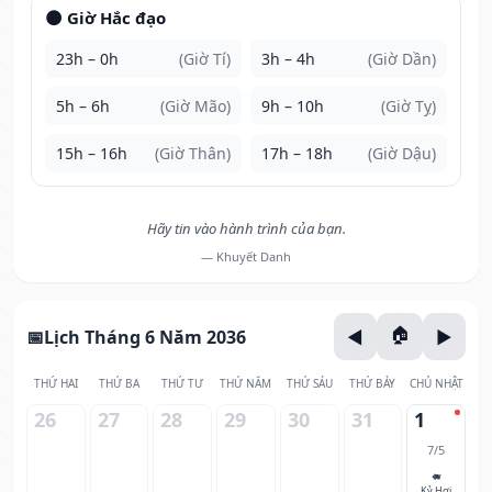
🌑 Giờ Hắc đạo
23h – 0h
(Giờ Tí)
3h – 4h
(Giờ Dần)
5h – 6h
(Giờ Mão)
9h – 10h
(Giờ Tỵ)
15h – 16h
(Giờ Thân)
17h – 18h
(Giờ Dậu)
Hãy tin vào hành trình của bạn.
— Khuyết Danh
Lịch Tháng 6 Năm 2036
THỨ HAI
THỨ BA
THỨ TƯ
THỨ NĂM
THỨ SÁU
THỨ BẢY
CHỦ NHẬT
26
27
28
29
30
31
1
7/5
🐖
Kỷ Hợi