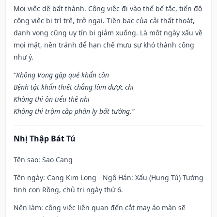
Mọi việc dễ bất thành. Công việc đi vào thế bế tắc, tiến độ
công việc bị trì trệ, trở ngại. Tiền bạc của cải thất thoát,
danh vọng cũng uy tín bị giảm xuống. Là một ngày xấu về
mọi mặt, nên tránh để hạn chế mưu sự khó thành công
như ý.
“Không Vong gặp quẻ khẩn cần
Bệnh tật khẩn thiết chẳng làm được chi
Không thì ôn tiểu thê nhi
Không thì trộm cắp phân ly bất tường.”
Nhị Thập Bát Tú
Tên sao
: Sao Cang
Tên ngày
: Cang Kim Long - Ngô Hán: Xấu (Hung Tú) Tướng
tinh con Rồng, chủ trị ngày thứ 6.
Nên làm
: công việc liên quan đến cắt may áo màn sẽ