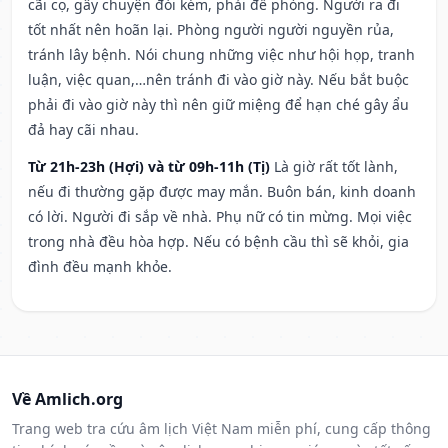
cãi cọ, gây chuyện đói kém, phải đề phòng. Người ra đi
tốt nhất nên hoãn lại. Phòng người người nguyền rủa,
tránh lây bệnh. Nói chung những việc như hội họp, tranh
luận, việc quan,…nên tránh đi vào giờ này. Nếu bắt buộc
phải đi vào giờ này thì nên giữ miệng để hạn ché gây ẩu
đả hay cãi nhau.
Từ 21h-23h (Hợi) và từ 09h-11h (Tị)
Là giờ rất tốt lành,
nếu đi thường gặp được may mắn. Buôn bán, kinh doanh
có lời. Người đi sắp về nhà. Phụ nữ có tin mừng. Mọi việc
trong nhà đều hòa hợp. Nếu có bệnh cầu thì sẽ khỏi, gia
đình đều mạnh khỏe.
Về Amlich.org
Trang web tra cứu âm lịch Việt Nam miễn phí, cung cấp thông