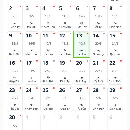
2
3
4
5
6
7
8
8/5
9/5
10/5
11/5
12/5
13/5
14/5
🐀
🐂
🐅
🐈
🐉
🐍
🐎
Canh Tý
Tân Sửu
Nhâm Dần
Quý Mão
Giáp Thìn
Ất Tỵ
Bính Ngọ
9
10
11
12
13
14
15
15/5
16/5
17/5
18/5
19/5
20/5
21/5
🐐
🐒
🐓
🐕
🐖
🐀
🐂
Đinh Mùi
Mậu Thân
Kỷ Dậu
Canh Tuất
Tân Hợi
Nhâm Tý
Quý Sửu
16
17
18
19
20
21
22
22/5
23/5
24/5
25/5
26/5
27/5
28/5
🐅
🐈
🐉
🐍
🐎
🐐
🐒
Giáp Dần
Ất Mão
Bính Thìn
Đinh Tỵ
Mậu Ngọ
Kỷ Mùi
Canh Thân
23
24
25
26
27
28
29
29/5
1/6
2/6
3/6
4/6
5/6
6/6
🐓
🐕
🐖
🐀
🐂
🐅
🐈
Tân Dậu
Nhâm Tuất
Quý Hợi
Giáp Tý
Ất Sửu
Bính Dần
Đinh Mão
30
1
2
3
4
5
6
7/6