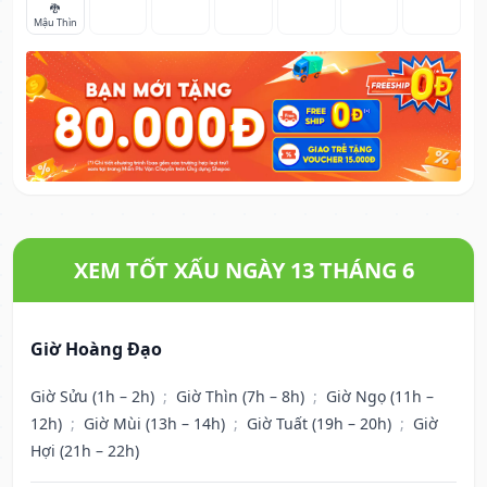
🐉
Mậu Thìn
XEM TỐT XẤU NGÀY 13 THÁNG 6
Giờ Hoàng Đạo
Giờ Sửu (1h – 2h)
;
Giờ Thìn (7h – 8h)
;
Giờ Ngọ (11h –
12h)
;
Giờ Mùi (13h – 14h)
;
Giờ Tuất (19h – 20h)
;
Giờ
Hợi (21h – 22h)