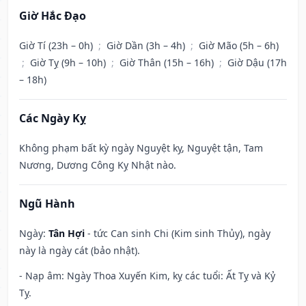
Giờ Hắc Đạo
Giờ Tí (23h – 0h)
;
Giờ Dần (3h – 4h)
;
Giờ Mão (5h – 6h)
;
Giờ Tỵ (9h – 10h)
;
Giờ Thân (15h – 16h)
;
Giờ Dậu (17h
– 18h)
Các Ngày Kỵ
Không phạm bất kỳ ngày Nguyệt kỵ, Nguyệt tận, Tam
Nương, Dương Công Kỵ Nhật nào.
Ngũ Hành
Ngày:
Tân Hợi
- tức Can sinh Chi (Kim sinh Thủy), ngày
này là ngày cát (bảo nhật).
- Nạp âm: Ngày Thoa Xuyến Kim, kỵ các tuổi: Ất Tỵ và Kỷ
Tỵ.