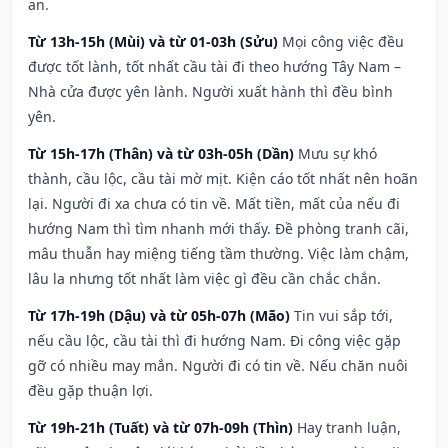
an.
Từ 13h-15h (Mùi) và từ 01-03h (Sửu)
Mọi công việc đều
được tốt lành, tốt nhất cầu tài đi theo hướng Tây Nam –
Nhà cửa được yên lành. Người xuất hành thì đều bình
yên.
Từ 15h-17h (Thân) và từ 03h-05h (Dần)
Mưu sự khó
thành, cầu lộc, cầu tài mờ mịt. Kiện cáo tốt nhất nên hoãn
lại. Người đi xa chưa có tin về. Mất tiền, mất của nếu đi
hướng Nam thì tìm nhanh mới thấy. Đề phòng tranh cãi,
mâu thuẫn hay miệng tiếng tầm thường. Việc làm chậm,
lâu la nhưng tốt nhất làm việc gì đều cần chắc chắn.
Từ 17h-19h (Dậu) và từ 05h-07h (Mão)
Tin vui sắp tới,
nếu cầu lộc, cầu tài thì đi hướng Nam. Đi công việc gặp
gỡ có nhiều may mắn. Người đi có tin về. Nếu chăn nuôi
đều gặp thuận lợi.
Từ 19h-21h (Tuất) và từ 07h-09h (Thìn)
Hay tranh luận,