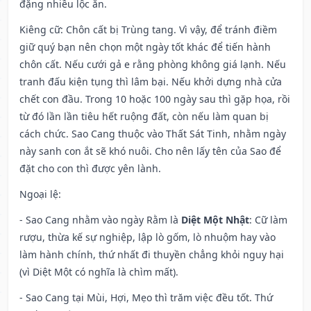
đặng nhiều lộc ăn.
Kiêng cữ
: Chôn cất bị Trùng tang. Vì vậy, để tránh điềm
giữ quý bạn nên chọn một ngày tốt khác để tiến hành
chôn cất. Nếu cưới gả e rằng phòng không giá lạnh. Nếu
tranh đấu kiện tụng thì lâm bại. Nếu khởi dựng nhà cửa
chết con đầu. Trong 10 hoặc 100 ngày sau thì gặp họa, rồi
từ đó lần lần tiêu hết ruộng đất, còn nếu làm quan bị
cách chức. Sao Cang thuộc vào Thất Sát Tinh, nhằm ngày
này sanh con ắt sẽ khó nuôi. Cho nên lấy tên của Sao để
đặt cho con thì được yên lành.
Ngoại lệ
:
- Sao Cang nhằm vào ngày Rằm là
Diệt Một Nhật
: Cữ làm
rượu, thừa kế sự nghiệp, lập lò gốm, lò nhuộm hay vào
làm hành chính, thứ nhất đi thuyền chẳng khỏi nguy hại
(vì Diệt Một có nghĩa là chìm mất).
- Sao Cang tại Mùi, Hợi, Mẹo thì trăm việc đều tốt. Thứ