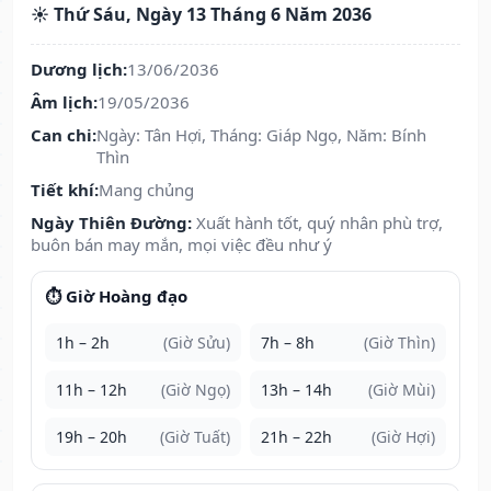
☀️ Thứ Sáu, Ngày 13 Tháng 6 Năm 2036
Dương lịch:
13/06/2036
Âm lịch:
19/05/2036
Can chi:
Ngày: Tân Hợi, Tháng: Giáp Ngọ, Năm: Bính
Thìn
Tiết khí:
Mang chủng
Ngày Thiên Đường:
Xuất hành tốt, quý nhân phù trợ,
buôn bán may mắn, mọi việc đều như ý
⏱️ Giờ Hoàng đạo
1h – 2h
(Giờ Sửu)
7h – 8h
(Giờ Thìn)
11h – 12h
(Giờ Ngọ)
13h – 14h
(Giờ Mùi)
19h – 20h
(Giờ Tuất)
21h – 22h
(Giờ Hợi)