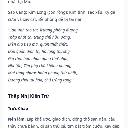
nhất tại Mùi.
Sao Cang: Kim Long (con rồng): Kim tinh, sao xấu. Kỵ gả
cưới và xây cất. Đề phòng dễ bị tai nạn.
“Can tinh tạo tác Trưởng phòng đường,
Thập nhật chi trung chủ hữu ương,
Điền địa tiêu ma, quan thất chức,
Đầu quân định thị hổ lang thương.
Giá thú, hôn nhân dụng thử nhật,
Nhi tôn, Tân phụ chủ không phòng,
Mai táng nhược hoàn phùng thử nhật,
Đương thời tai họa, chủ trùng tang.”
Thập Nhị Kiến Trừ
Trực Chấp
Nên làm
: Lập khế ước, giao dịch, động thổ san nền, cầu
thầy chữa bệnh, đi săn thú cá, tìm bắt trộm cướp. Xây đắp