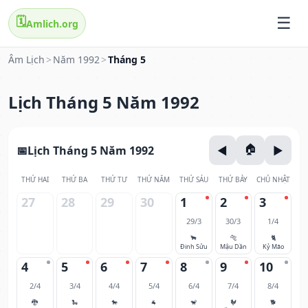
🗓️
Amlich.org
Âm Lịch
>
Năm 1992
>
Tháng 5
Lịch Tháng 5 Năm 1992
Lịch Tháng 5 Năm 1992
THỨ HAI
THỨ BA
THỨ TƯ
THỨ NĂM
THỨ SÁU
THỨ BẢY
CHỦ NHẬT
27
28
29
30
1
2
3
29/3
30/3
1/4
🐂
🐅
🐈
Đinh Sửu
Mậu Dần
Kỷ Mão
4
5
6
7
8
9
10
2/4
3/4
4/4
5/4
6/4
7/4
8/4
🐉
🐍
🐎
🐐
🐒
🐓
🐕