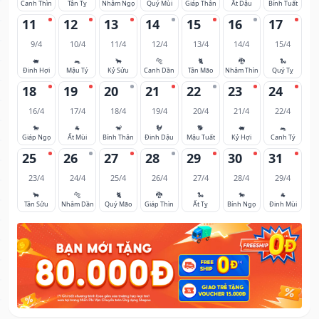
Canh Thìn
Tân Tỵ
Nhâm Ngọ
Quý Mùi
Giáp Thân
Ất Dậu
Bính Tuất
11
12
13
14
15
16
17
9/4
10/4
11/4
12/4
13/4
14/4
15/4
🐖
🐀
🐂
🐅
🐈
🐉
🐍
Đinh Hợi
Mậu Tý
Kỷ Sửu
Canh Dần
Tân Mão
Nhâm Thìn
Quý Tỵ
18
19
20
21
22
23
24
16/4
17/4
18/4
19/4
20/4
21/4
22/4
🐎
🐐
🐒
🐓
🐕
🐖
🐀
Giáp Ngọ
Ất Mùi
Bính Thân
Đinh Dậu
Mậu Tuất
Kỷ Hợi
Canh Tý
25
26
27
28
29
30
31
23/4
24/4
25/4
26/4
27/4
28/4
29/4
🐂
🐅
🐈
🐉
🐍
🐎
🐐
Tân Sửu
Nhâm Dần
Quý Mão
Giáp Thìn
Ất Tỵ
Bính Ngọ
Đinh Mùi