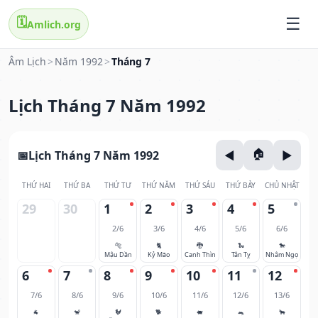
🗓️
Amlich.org
Âm Lịch
>
Năm 1992
>
Tháng 7
Lịch Tháng 7 Năm 1992
Lịch Tháng 7 Năm 1992
THỨ HAI
THỨ BA
THỨ TƯ
THỨ NĂM
THỨ SÁU
THỨ BẢY
CHỦ NHẬT
29
30
1
2
3
4
5
2/6
3/6
4/6
5/6
6/6
🐅
🐈
🐉
🐍
🐎
Mậu Dần
Kỷ Mão
Canh Thìn
Tân Tỵ
Nhâm Ngọ
6
7
8
9
10
11
12
7/6
8/6
9/6
10/6
11/6
12/6
13/6
🐐
🐒
🐓
🐕
🐖
🐀
🐂