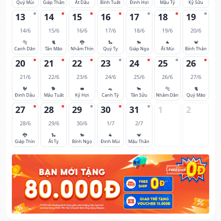
Quý Mùi
Giáp Thân
Ất Dậu
Bính Tuất
Đinh Hợi
Mậu Tý
Kỷ Sửu
13
14
15
16
17
18
19
14/6
15/6
16/6
17/6
18/6
19/6
20/6
🐅
🐈
🐉
🐍
🐎
🐐
🐒
Canh Dần
Tân Mão
Nhâm Thìn
Quý Tỵ
Giáp Ngọ
Ất Mùi
Bính Thân
20
21
22
23
24
25
26
21/6
22/6
23/6
24/6
25/6
26/6
27/6
🐓
🐕
🐖
🐀
🐂
🐅
🐈
Đinh Dậu
Mậu Tuất
Kỷ Hợi
Canh Tý
Tân Sửu
Nhâm Dần
Quý Mão
27
28
29
30
31
1
2
28/6
29/6
30/6
1/7
2/7
🐉
🐍
🐎
🐐
🐒
Giáp Thìn
Ất Tỵ
Bính Ngọ
Đinh Mùi
Mậu Thân