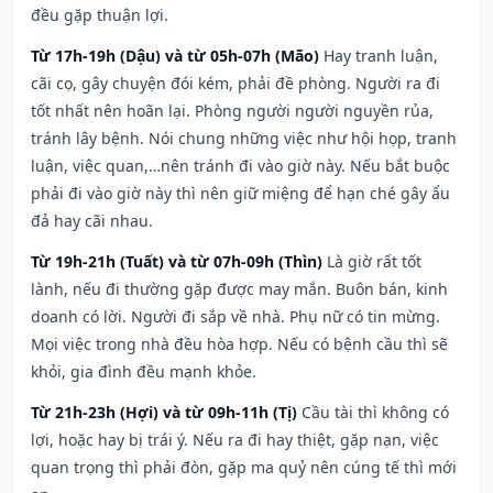
đều gặp thuận lợi.
Từ 17h-19h (Dậu) và từ 05h-07h (Mão)
Hay tranh luận,
cãi cọ, gây chuyện đói kém, phải đề phòng. Người ra đi
tốt nhất nên hoãn lại. Phòng người người nguyền rủa,
tránh lây bệnh. Nói chung những việc như hội họp, tranh
luận, việc quan,…nên tránh đi vào giờ này. Nếu bắt buộc
phải đi vào giờ này thì nên giữ miệng để hạn ché gây ẩu
đả hay cãi nhau.
Từ 19h-21h (Tuất) và từ 07h-09h (Thìn)
Là giờ rất tốt
lành, nếu đi thường gặp được may mắn. Buôn bán, kinh
doanh có lời. Người đi sắp về nhà. Phụ nữ có tin mừng.
Mọi việc trong nhà đều hòa hợp. Nếu có bệnh cầu thì sẽ
khỏi, gia đình đều mạnh khỏe.
Từ 21h-23h (Hợi) và từ 09h-11h (Tị)
Cầu tài thì không có
lợi, hoặc hay bị trái ý. Nếu ra đi hay thiệt, gặp nạn, việc
quan trọng thì phải đòn, gặp ma quỷ nên cúng tế thì mới