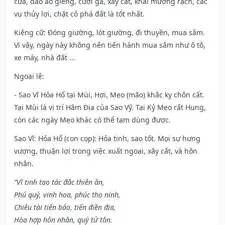
cửa, đào ao giếng, cưới gả, xây cất, khai mương rạch, các
vụ thủy lợi, chặt cỏ phá đất là tốt nhất.
Kiêng cữ
: Đóng giường, lót giường, đi thuyền, mua sắm.
Vì vậy, ngày này không nên tiến hành mua sắm như ô tô,
xe máy, nhà đất ...
Ngoại lệ
:
- Sao Vĩ Hỏa Hổ tại Mùi, Hợi, Mẹo (mão) khắc kỵ chôn cất.
Tại Mùi là vị trí Hãm Địa của Sao Vỹ. Tại Kỷ Mẹo rất Hung,
còn các ngày Mẹo khác có thể tạm dùng được.
Sao Vĩ: Hỏa Hổ (con cọp): Hỏa tinh, sao tốt. Mọi sự hưng
vượng, thuận lợi trong việc xuất ngoại, xây cất, và hôn
nhân.
“Vĩ tinh tạo tác đắc thiên ân,
Phú quý, vinh hoa, phúc thọ ninh,
Chiêu tài tiến bảo, tiến điền địa,
Hòa hợp hôn nhân, quý tử tôn.