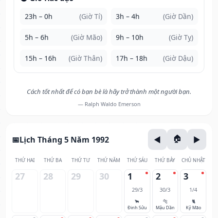
23h – 0h
(Giờ Tí)
3h – 4h
(Giờ Dần)
5h – 6h
(Giờ Mão)
9h – 10h
(Giờ Tỵ)
15h – 16h
(Giờ Thân)
17h – 18h
(Giờ Dậu)
Cách tốt nhất để có bạn bè là hãy trở thành một người bạn.
— Ralph Waldo Emerson
Lịch Tháng 5 Năm 1992
THỨ HAI
THỨ BA
THỨ TƯ
THỨ NĂM
THỨ SÁU
THỨ BẢY
CHỦ NHẬT
27
28
29
30
1
2
3
29/3
30/3
1/4
🐂
🐅
🐈
Đinh Sửu
Mậu Dần
Kỷ Mão