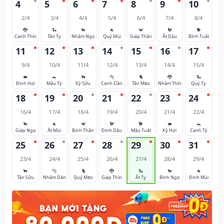
4
5
6
7
8
9
10
2/4
3/4
4/4
5/4
6/4
7/4
8/4
🐉
🐍
🐎
🐐
🐒
🐓
🐕
Canh Thìn
Tân Tỵ
Nhâm Ngọ
Quý Mùi
Giáp Thân
Ất Dậu
Bính Tuất
11
12
13
14
15
16
17
9/4
10/4
11/4
12/4
13/4
14/4
15/4
🐖
🐀
🐂
🐅
🐈
🐉
🐍
Đinh Hợi
Mậu Tý
Kỷ Sửu
Canh Dần
Tân Mão
Nhâm Thìn
Quý Tỵ
18
19
20
21
22
23
24
16/4
17/4
18/4
19/4
20/4
21/4
22/4
🐎
🐐
🐒
🐓
🐕
🐖
🐀
Giáp Ngọ
Ất Mùi
Bính Thân
Đinh Dậu
Mậu Tuất
Kỷ Hợi
Canh Tý
25
26
27
28
29
30
31
23/4
24/4
25/4
26/4
27/4
28/4
29/4
🐂
🐅
🐈
🐉
🐍
🐎
🐐
Tân Sửu
Nhâm Dần
Quý Mão
Giáp Thìn
Ất Tỵ
Bính Ngọ
Đinh Mùi