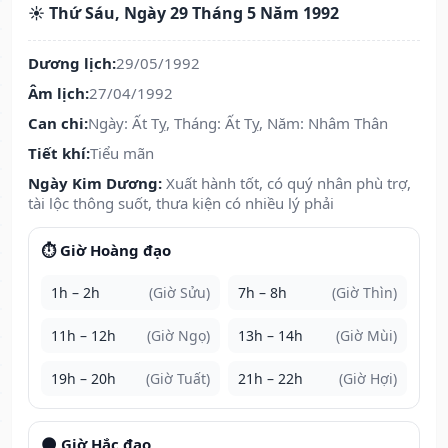
☀️ Thứ Sáu, Ngày 29 Tháng 5 Năm 1992
Dương lịch:
29/05/1992
Âm lịch:
27/04/1992
Can chi:
Ngày: Ất Tỵ, Tháng: Ất Tỵ, Năm: Nhâm Thân
Tiết khí:
Tiểu mãn
Ngày Kim Dương:
Xuất hành tốt, có quý nhân phù trợ,
tài lộc thông suốt, thưa kiện có nhiều lý phải
⏱️ Giờ Hoàng đạo
1h – 2h
(Giờ Sửu)
7h – 8h
(Giờ Thìn)
11h – 12h
(Giờ Ngọ)
13h – 14h
(Giờ Mùi)
19h – 20h
(Giờ Tuất)
21h – 22h
(Giờ Hợi)
🌑 Giờ Hắc đạo