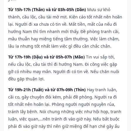
Từ 15h-17h (Thân) và từ 03h-05h (Dần)
Mưu sự khó
thành, cầu lộc, cầu tài mờ mịt. Kiện cáo tốt nhất nên hoãn
lại. Người đi xa chưa có tin về. Mất tiền, mất của nếu đi
hướng Nam thì tìm nhanh mới thấy. Đề phòng tranh cãi,
mâu thuẫn hay miệng tiếng tầm thường. Việc làm chậm,
lâu la nhưng tốt nhất làm việc gì đều cần chắc chắn.
Từ 17h-19h (Dậu) và từ 05h-07h (Mão)
Tin vui sắp tới,
nếu cầu lộc, cầu tài thì đi hướng Nam. Đi công việc gặp
gỡ có nhiều may mắn. Người đi có tin về. Nếu chăn nuôi
đều gặp thuận lợi.
Từ 19h-21h (Tuất) và từ 07h-09h (Thìn)
Hay tranh luận,
cãi cọ, gây chuyện đói kém, phải đề phòng. Người ra đi
tốt nhất nên hoãn lại. Phòng người người nguyền rủa,
tránh lây bệnh. Nói chung những việc như hội họp, tranh
luận, việc quan,…nên tránh đi vào giờ này. Nếu bắt buộc
phải đi vào giờ này thì nên giữ miệng để hạn ché gây ẩu