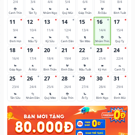
2/4
3/4
4/4
5/4
6/4
7/4
8/4
🐉
🐍
🐎
🐐
🐒
🐓
🐕
Canh Thìn
Tân Tỵ
Nhâm Ngọ
Quý Mùi
Giáp Thân
Ất Dậu
Bính Tuất
11
12
13
14
15
16
17
9/4
10/4
11/4
12/4
13/4
14/4
15/4
🐖
🐀
🐂
🐅
🐈
🐉
🐍
Đinh Hợi
Mậu Tý
Kỷ Sửu
Canh Dần
Tân Mão
Nhâm Thìn
Quý Tỵ
18
19
20
21
22
23
24
16/4
17/4
18/4
19/4
20/4
21/4
22/4
🐎
🐐
🐒
🐓
🐕
🐖
🐀
Giáp Ngọ
Ất Mùi
Bính Thân
Đinh Dậu
Mậu Tuất
Kỷ Hợi
Canh Tý
25
26
27
28
29
30
31
23/4
24/4
25/4
26/4
27/4
28/4
29/4
🐂
🐅
🐈
🐉
🐍
🐎
🐐
Tân Sửu
Nhâm Dần
Quý Mão
Giáp Thìn
Ất Tỵ
Bính Ngọ
Đinh Mùi