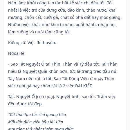
Nên làm
: Khởi công tạo tác bất kể việc chi đều tốt. Tốt
nhất là việc trổ cửa dựng cửa, đào kinh, tháo nước, khai
mương, chôn cất, cưới gả, chặt cỏ phá đất hay móc giếng.
Những việc khác như khai trương, xuất hành, nhập học,
làm ruộng và nuôi tằm cũng tốt.
Kiêng cữ
: Việc đi thuyền.
Ngoại lệ
:
- Sao Tất Nguyệt Ô tại Thìn, Thân và Tý đều tốt. Tại Thân
hiệu là Nguyệt Quải Khôn Sơn, tức là trăng treo đầu núi
Tây Nam nên rất là tốt. Sao Tất Đăng Viên ở ngày Thân
việc cưới gả hay chôn cất là 2 việc ĐẠI KIẾT.
Tất: Nguyệt Ô (con quạ): Nguyệt tinh, sao tốt. Trăm việc
đều được tốt đẹp.
“Tất tinh tạo tác chủ quang tiền,
Mãi dắc điền viên hữu lật tiền
Mai táng thử nhật thiêm quan chức,