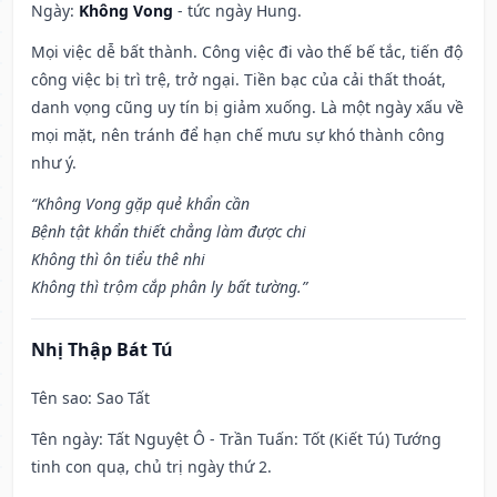
Ngày:
Không Vong
- tức ngày Hung.
Mọi việc dễ bất thành. Công việc đi vào thế bế tắc, tiến độ
công việc bị trì trệ, trở ngại. Tiền bạc của cải thất thoát,
danh vọng cũng uy tín bị giảm xuống. Là một ngày xấu về
mọi mặt, nên tránh để hạn chế mưu sự khó thành công
như ý.
“Không Vong gặp quẻ khẩn cần
Bệnh tật khẩn thiết chẳng làm được chi
Không thì ôn tiểu thê nhi
Không thì trộm cắp phân ly bất tường.”
Nhị Thập Bát Tú
Tên sao
: Sao Tất
Tên ngày
: Tất Nguyệt Ô - Trần Tuấn: Tốt (Kiết Tú) Tướng
tinh con quạ, chủ trị ngày thứ 2.