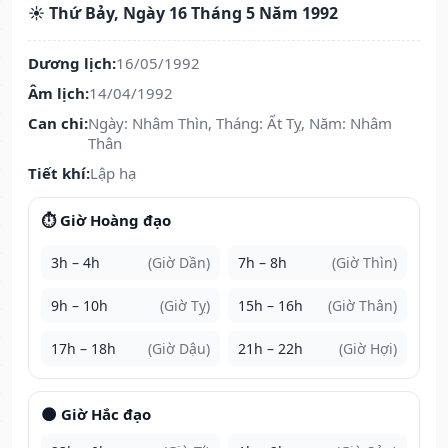
☀️ Thứ Bảy, Ngày 16 Tháng 5 Năm 1992
Dương lịch:
16/05/1992
Âm lịch:
14/04/1992
Can chi:
Ngày: Nhâm Thìn, Tháng: Ất Tỵ, Năm: Nhâm
Thân
Tiết khí:
Lập hạ
⏱️ Giờ Hoàng đạo
3h – 4h
(Giờ Dần)
7h – 8h
(Giờ Thìn)
9h – 10h
(Giờ Tỵ)
15h – 16h
(Giờ Thân)
17h – 18h
(Giờ Dậu)
21h – 22h
(Giờ Hợi)
🌑 Giờ Hắc đạo