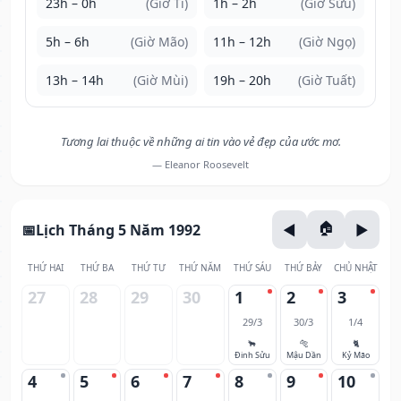
23h – 0h
(Giờ Tí)
1h – 2h
(Giờ Sửu)
5h – 6h
(Giờ Mão)
11h – 12h
(Giờ Ngọ)
13h – 14h
(Giờ Mùi)
19h – 20h
(Giờ Tuất)
Tương lai thuộc về những ai tin vào vẻ đẹp của ước mơ.
— Eleanor Roosevelt
Lịch Tháng 5 Năm 1992
THỨ HAI
THỨ BA
THỨ TƯ
THỨ NĂM
THỨ SÁU
THỨ BẢY
CHỦ NHẬT
27
28
29
30
1
2
3
29/3
30/3
1/4
🐂
🐅
🐈
Đinh Sửu
Mậu Dần
Kỷ Mão
4
5
6
7
8
9
10