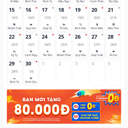
Ất Mão
Bính Thìn
Đinh Tỵ
Mậu Ngọ
Kỷ Mùi
Canh Thân
Tân Dậu
15
16
17
18
19
20
21
15/5
16/5
17/5
18/5
19/5
20/5
21/5
🐕
🐖
🐀
🐂
🐅
🐈
🐉
Nhâm Tuất
Quý Hợi
Giáp Tý
Ất Sửu
Bính Dần
Đinh Mão
Mậu Thìn
22
23
24
25
26
27
28
22/5
23/5
24/5
25/5
26/5
27/5
28/5
🐍
🐎
🐐
🐒
🐓
🐕
🐖
Kỷ Tỵ
Canh Ngọ
Tân Mùi
Nhâm Thân
Quý Dậu
Giáp Tuất
Ất Hợi
29
30
1
2
3
4
5
29/5
1/6
🐀
🐂
Bính Tý
Đinh Sửu