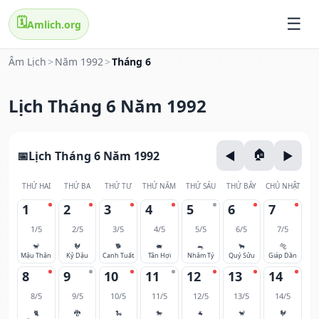
🗓️
Amlich.org
Âm Lịch
>
Năm 1992
>
Tháng 6
Lịch Tháng 6 Năm 1992
Lịch Tháng 6 Năm 1992
THỨ HAI
THỨ BA
THỨ TƯ
THỨ NĂM
THỨ SÁU
THỨ BẢY
CHỦ NHẬT
1
2
3
4
5
6
7
1/5
2/5
3/5
4/5
5/5
6/5
7/5
🐒
🐓
🐕
🐖
🐀
🐂
🐅
Mậu Thân
Kỷ Dậu
Canh Tuất
Tân Hợi
Nhâm Tý
Quý Sửu
Giáp Dần
8
9
10
11
12
13
14
8/5
9/5
10/5
11/5
12/5
13/5
14/5
🐈
🐉
🐍
🐎
🐐
🐒
🐓