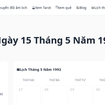
🃏
huyển đổi âm lịch
🔮
Xem Tarot
Xem quẻ
📝
Blog
📅
Lịch t
gày 15 Tháng 5 Năm 1
Lịch Tháng 5 Năm 1992
THỨ HAI
THỨ BA
THỨ TƯ
THỨ
27
28
29
30
92