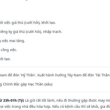
i việc giá thú (cưới hỏi), khởi tạo.
Kiêng kỵ giá thú (cưới hỏi), nhập trạch.
 việc mai táng.
 công việc.
ởi tạo.
am để đón 'Hỷ Thần'. Xuất hành hướng Tây Nam để đón 'Tài Thần'
g Chính Bắc gặp Hạc Thần (xấu)
ừ 23h-01h (Tý)
Là giờ rất tốt lành, nếu đi thường gặp được may mắ
ọi việc trong nhà đều hòa hợp. Nếu có bệnh cầu thì sẽ khỏi, gia 