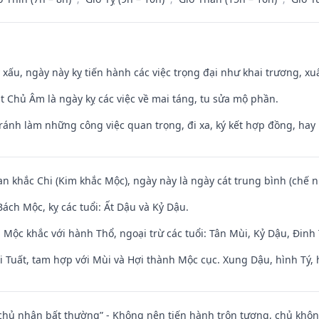
y xấu, ngày này kỵ tiến hành các việc trọng đại như khai trương, xuấ
t Chủ Âm là ngày kỵ các việc về mai táng, tu sửa mộ phần.
Tránh làm những công việc quan trọng, đi xa, ký kết hợp đồng, hay 
an khắc Chi (Kim khắc Mộc), ngày này là ngày cát trung bình (chế n
ách Mộc, kỵ các tuổi: Ất Dậu và Kỷ Dậu.
 Mộc khắc với hành Thổ, ngoại trừ các tuổi: Tân Mùi, Kỷ Dậu, Đin
 Tuất, tam hợp với Mùi và Hợi thành Mộc cục. Xung Dậu, hình Tý, 
 chủ nhân bất thường” - Không nên tiến hành trộn tương, chủ kh