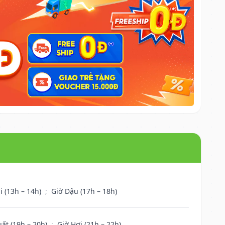
i (13h – 14h)
;
Giờ Dậu (17h – 18h)
uất (19h – 20h)
;
Giờ Hợi (21h – 22h)