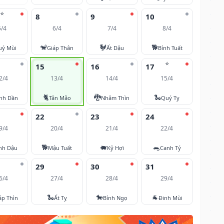
⭐
8
9
10
5/4
6/4
7/4
8/4
🐒
🐓
🐕
uý Mùi
Giáp Thân
Ất Dậu
Bính Tuất
⭐
15
16
17
2/4
13/4
14/4
15/4
🐈
🐉
🐍
nh Dần
Tân Mão
Nhâm Thìn
Quý Tỵ
22
23
24
9/4
20/4
21/4
22/4
🐕
🐖
🐀
nh Dậu
Mậu Tuất
Kỷ Hợi
Canh Tý
29
30
31
6/4
27/4
28/4
29/4
🐍
🐎
🐐
áp Thìn
Ất Tỵ
Bính Ngọ
Đinh Mùi