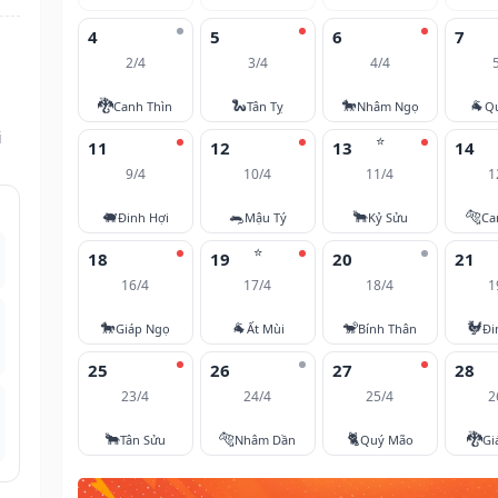
4
5
6
7
2/4
3/4
4/4
🐉
🐍
🐎
🐐
Canh Thìn
Tân Tỵ
Nhâm Ngọ
Q
i
⭐
11
12
13
14
9/4
10/4
11/4
1
🐖
🐀
🐂
🐅
Đinh Hợi
Mậu Tý
Kỷ Sửu
Ca
⭐
18
19
20
21
16/4
17/4
18/4
1
🐎
🐐
🐒
🐓
Giáp Ngọ
Ất Mùi
Bính Thân
Đi
25
26
27
28
23/4
24/4
25/4
2
🐂
🐅
🐈
🐉
Tân Sửu
Nhâm Dần
Quý Mão
Gi