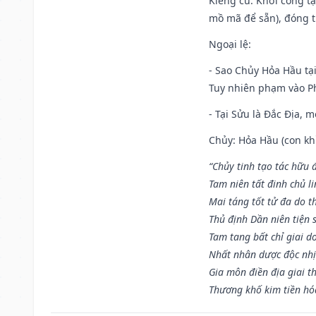
Kiêng cữ
: Khởi công t
mồ mã để sẵn), đóng t
Ngoại lệ
:
- Sao Chủy Hỏa Hầu tại
Tuy nhiên phạm vào Ph
- Tại Sửu là Đắc Địa, 
Chủy: Hỏa Hầu (con khỉ
“Chủy tinh tạo tác hữu 
Tam niên tất đinh chủ li
Mai táng tốt tử đa do t
Thủ định Dần niên tiện 
Tam tang bất chỉ giai d
Nhất nhân dược độc nhị
Gia môn điền địa giai t
Thương khố kim tiền hóa