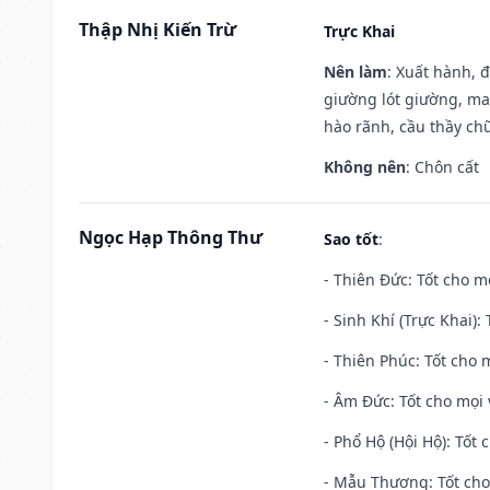
Thập Nhị Kiến Trừ
Trực Khai
Nên làm
: Xuất hành, 
giường lót giường, may
hào rãnh, cầu thầy chữ
Không nên
: Chôn cất
Ngọc Hạp Thông Thư
Sao tốt
:
- Thiên Đức: Tốt cho mọ
- Sinh Khí (Trực Khai):
- Thiên Phúc: Tốt cho m
- Âm Đức: Tốt cho mọi 
- Phổ Hộ (Hội Hộ): Tốt 
- Mẫu Thương: Tốt cho 