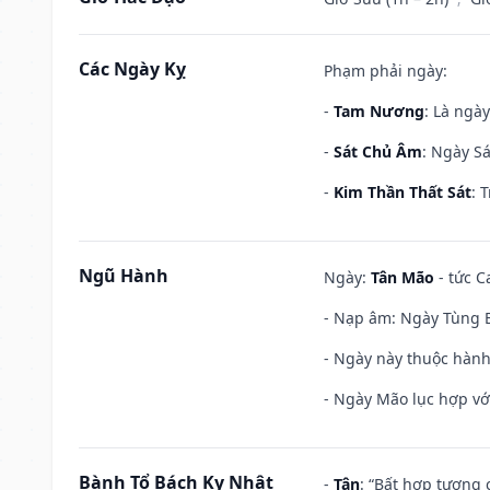
Các Ngày Kỵ
Phạm phải ngày:
-
Tam Nương
: Là ngà
-
Sát Chủ Âm
: Ngày Sá
-
Kim Thần Thất Sát
: 
Ngũ Hành
Ngày:
Tân Mão
- tức C
- Nạp âm: Ngày Tùng B
- Ngày này thuộc hành
- Ngày Mão lục hợp với
Bành Tổ Bách Kỵ Nhật
-
Tân
: “Bất hợp tương