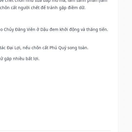
ộc về chết chôn như sửa đắp mồ mả, làm sanh phần (làm
chôn cất người chết để tránh gặp điềm dữ.
 Sao Chủy Đăng Viên ở Dậu đem khởi động và thăng tiến.
 tác Đại Lợi, nếu chôn cất Phú Quý song toàn.
cử gặp nhiều bất lợi.