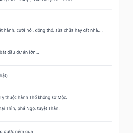
t hành, cưới hỏi, động thổ, sửa chữa hay cất nhà,...
bắt đầu dự án lớn...
hật).
h Tỵ thuộc hành Thổ không sợ Mộc.
hại Thìn, phá Ngọ, tuyệt Thân.
ông được nếm qua