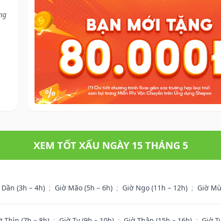
ng
XEM TỐT XẤU NGÀY 15 THÁNG 5
 Dần (3h – 4h)
;
Giờ Mão (5h – 6h)
;
Giờ Ngọ (11h – 12h)
;
Giờ Mù
ờ Thìn (7h – 8h)
;
Giờ Tỵ (9h – 10h)
;
Giờ Thân (15h – 16h)
;
Giờ T