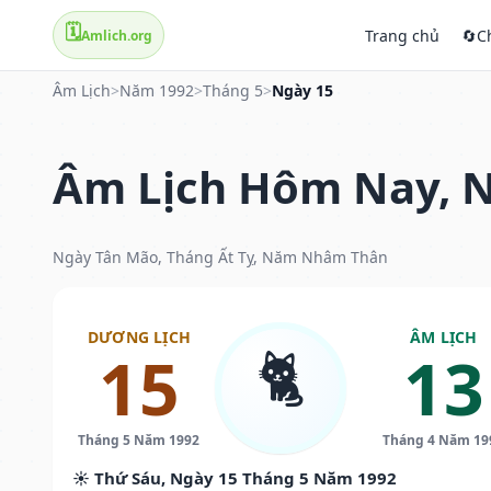
🗓️
Trang chủ
🔄
C
Amlich.org
Âm Lịch
>
Năm 1992
>
Tháng 5
>
Ngày 15
Âm Lịch Hôm Nay, N
Ngày Tân Mão, Tháng Ất Tỵ, Năm Nhâm Thân
DƯƠNG LỊCH
ÂM LỊCH
🐈
15
13
Tháng 5 Năm 1992
Tháng 4 Năm 19
☀️ Thứ Sáu, Ngày 15 Tháng 5 Năm 1992