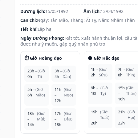
Dương lịch:
15/05/1992
Âm lịch:
13/04/1992
Can chi:
Ngày: Tân Mão, Tháng: Ất Tỵ, Năm: Nhâm Thân
Tiết khí:
Lập hạ
Ngày Đường Phong:
Rất tốt, xuất hành thuận lợi, cầu tà
được như ý muốn, gặp quý nhân phù trợ
⏱️ Giờ Hoàng đạo
🌑 Giờ Hắc đạo
1h –
(Giờ
7h –
(Giờ
23h –
(Giờ
3h –
(Giờ
2h
Sửu)
8h
Thìn)
0h
Tí)
4h
Dần)
9h –
(Giờ
15h
(Giờ
5h –
(Giờ
11h
(Giờ
10h
Tỵ)
–
Thân)
6h
Mão)
–
Ngọ)
16h
12h
19h
(Giờ
21h
(Giờ
13h
(Giờ
17h
(Giờ
–
Tuất)
–
Hợi)
–
Mùi)
–
Dậu)
20h
22h
14h
18h