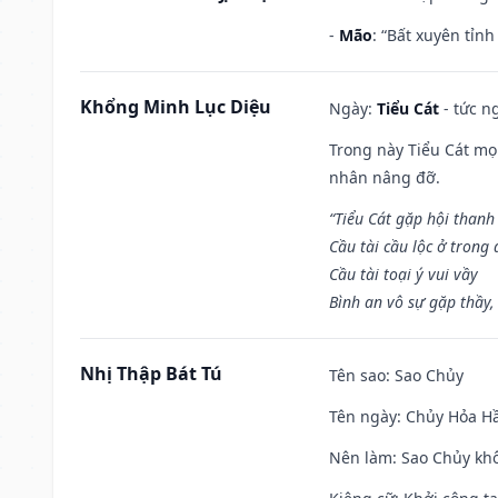
-
Mão
: “Bất xuyên tỉn
Khổng Minh Lục Diệu
Ngày:
Tiểu Cát
- tức n
Trong này Tiểu Cát mọi
nhân nâng đỡ.
“Tiểu Cát gặp hội thanh
Cầu tài cầu lộc ở trong
Cầu tài toại ý vui vầy
Bình an vô sự gặp thầy,
Nhị Thập Bát Tú
Tên sao
: Sao Chủy
Tên ngày
: Chủy Hỏa Hầ
Nên làm
: Sao Chủy khô