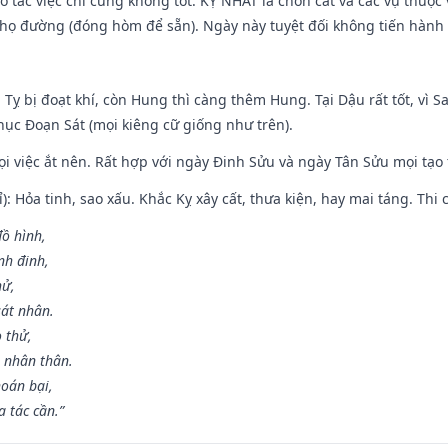
ạo tác việc chi cũng không tốt. KỴ NHẤT là chôn cất và các vụ thu
họ đường (đóng hòm để sẵn). Ngày này tuyệt đối không tiến hành 
 Tỵ bị đoạt khí, còn Hung thì càng thêm Hung. Tại Dậu rất tốt, vì
ục Đoạn Sát (mọi kiêng cữ giống như trên).
mọi việc ắt nên. Rất hợp với ngày Đinh Sửu và ngày Tân Sửu mọi tạo
): Hỏa tinh, sao xấu. Khắc Kỵ xây cất, thưa kiện, hay mai táng. Thi 
đồ hình,
nh đinh,
hử,
sát nhân.
o thử,
 nhân thân.
hoán bại,
 tác cần.”