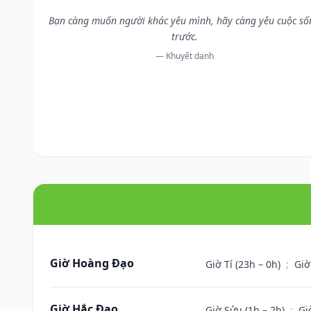
Bạn càng muốn người khác yêu mình, hãy càng yêu cuộc số
trước.
— Khuyết danh
Giờ Hoàng Đạo
Giờ Tí (23h – 0h)
;
Giờ
Giờ Hắc Đạo
Giờ Sửu (1h – 2h)
;
Gi