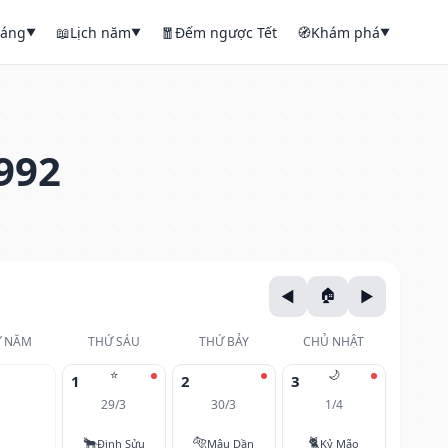
háng
📖
Lịch năm
🧧
Đếm ngược Tết
🧭
Khám phá
▼
▼
▼
992
 NĂM
THỨ SÁU
THỨ BẢY
CHỦ NHẬT
⭐
🌙
1
2
3
29/3
30/3
1/4
🐂
🐅
🐈
Đinh Sửu
Mậu Dần
Kỷ Mão