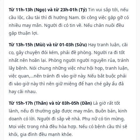
Từ 11h-13h (Ngọ) và từ 23h-01h (Tý)
Tin vui sắp tới, nếu
cầu lộc, cầu tài thì đi hướng Nam. Đi công việc gặp gỡ có
nhiều may mắn. Người đi có tin về. Nếu chăn nuôi đều
gặp thuận lợi.
Từ 13h-15h (Mùi) và từ 01-03h (Sửu)
Hay tranh luận, cãi
cọ, gây chuyện đói kém, phải đề phòng. Người ra đi tốt
nhất nên hoãn lại. Phòng người người nguyền rủa, tránh
lây bệnh. Nói chung những việc như hội họp, tranh luận,
việc quan,…nên tránh đi vào giờ này. Nếu bắt buộc phải
đi vào giờ này thì nên giữ miệng để hạn ché gây ẩu đả
hay cãi nhau.
Từ 15h-17h (Thân) và từ 03h-05h (Dần)
Là giờ rất tốt
lành, nếu đi thường gặp được may mắn. Buôn bán, kinh
doanh có lời. Người đi sắp về nhà. Phụ nữ có tin mừng.
Mọi việc trong nhà đều hòa hợp. Nếu có bệnh cầu thì sẽ
khỏi, gia đình đều mạnh khỏe.