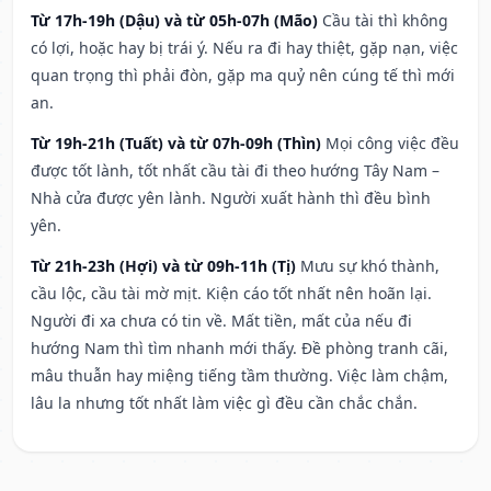
Từ 17h-19h (Dậu) và từ 05h-07h (Mão)
Cầu tài thì không
có lợi, hoặc hay bị trái ý. Nếu ra đi hay thiệt, gặp nạn, việc
quan trọng thì phải đòn, gặp ma quỷ nên cúng tế thì mới
an.
Từ 19h-21h (Tuất) và từ 07h-09h (Thìn)
Mọi công việc đều
được tốt lành, tốt nhất cầu tài đi theo hướng Tây Nam –
Nhà cửa được yên lành. Người xuất hành thì đều bình
yên.
Từ 21h-23h (Hợi) và từ 09h-11h (Tị)
Mưu sự khó thành,
cầu lộc, cầu tài mờ mịt. Kiện cáo tốt nhất nên hoãn lại.
Người đi xa chưa có tin về. Mất tiền, mất của nếu đi
hướng Nam thì tìm nhanh mới thấy. Đề phòng tranh cãi,
mâu thuẫn hay miệng tiếng tầm thường. Việc làm chậm,
lâu la nhưng tốt nhất làm việc gì đều cần chắc chắn.