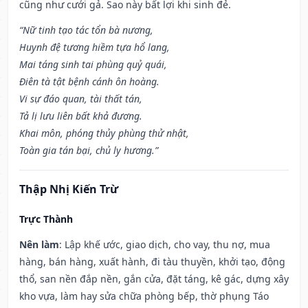
cũng như cưới gả. Sao này bất lợi khi sinh đẻ.
“Nữ tinh tạo tác tổn bà nương,
Huynh đệ tương hiềm tựa hổ lang,
Mai táng sinh tai phùng quỷ quái,
Điên tà tật bệnh cánh ôn hoàng.
Vi sự đáo quan, tài thất tán,
Tả lị lưu liên bất khả đương.
Khai môn, phóng thủy phùng thử nhật,
Toàn gia tán bại, chủ ly hương.”
Thập Nhị Kiến Trừ
Trực Thành
Nên làm
: Lập khế ước, giao dịch, cho vay, thu nợ, mua
hàng, bán hàng, xuất hành, đi tàu thuyền, khởi tạo, động
thổ, san nền đắp nền, gắn cửa, đặt táng, kê gác, dựng xây
kho vựa, làm hay sửa chữa phòng bếp, thờ phụng Táo