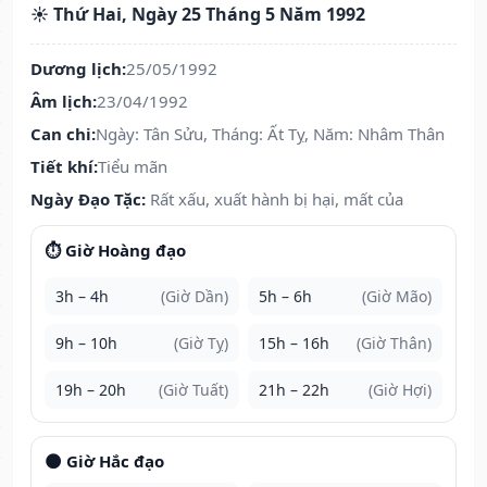
☀️ Thứ Hai, Ngày 25 Tháng 5 Năm 1992
Dương lịch:
25/05/1992
Âm lịch:
23/04/1992
Can chi:
Ngày: Tân Sửu, Tháng: Ất Tỵ, Năm: Nhâm Thân
Tiết khí:
Tiểu mãn
Ngày Đạo Tặc:
Rất xấu, xuất hành bị hại, mất của
⏱️ Giờ Hoàng đạo
3h – 4h
(Giờ Dần)
5h – 6h
(Giờ Mão)
9h – 10h
(Giờ Tỵ)
15h – 16h
(Giờ Thân)
19h – 20h
(Giờ Tuất)
21h – 22h
(Giờ Hợi)
🌑 Giờ Hắc đạo