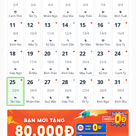
2/4
3/4
4/4
5/4
6/4
7/4
8/4
🐉
🐍
🐎
🐐
🐒
🐓
🐕
Canh Thìn
Tân Tỵ
Nhâm Ngọ
Quý Mùi
Giáp Thân
Ất Dậu
Bính Tuất
11
12
13
14
15
16
17
9/4
10/4
11/4
12/4
13/4
14/4
15/4
🐖
🐀
🐂
🐅
🐈
🐉
🐍
Đinh Hợi
Mậu Tý
Kỷ Sửu
Canh Dần
Tân Mão
Nhâm Thìn
Quý Tỵ
18
19
20
21
22
23
24
16/4
17/4
18/4
19/4
20/4
21/4
22/4
🐎
🐐
🐒
🐓
🐕
🐖
🐀
Giáp Ngọ
Ất Mùi
Bính Thân
Đinh Dậu
Mậu Tuất
Kỷ Hợi
Canh Tý
25
26
27
28
29
30
31
23/4
24/4
25/4
26/4
27/4
28/4
29/4
🐂
🐅
🐈
🐉
🐍
🐎
🐐
Tân Sửu
Nhâm Dần
Quý Mão
Giáp Thìn
Ất Tỵ
Bính Ngọ
Đinh Mùi