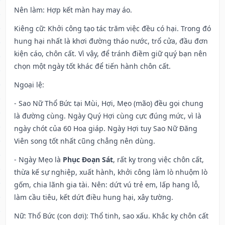
Nên làm
: Hợp kết màn hay may áo.
Kiêng cữ
: Khởi công tạo tác trăm việc đều có hại. Trong đó
hung hại nhất là khơi đường tháo nước, trổ cửa, đầu đơn
kiện cáo, chôn cất. Vì vậy, để tránh điềm giữ quý bạn nên
chọn một ngày tốt khác để tiến hành chôn cất.
Ngoại lệ
:
- Sao Nữ Thổ Bức tại Mùi, Hợi, Mẹo (mão) đều gọi chung
là đường cùng. Ngày Quý Hợi cùng cực đúng mức, vì là
ngày chót của 60 Hoa giáp. Ngày Hợi tuy Sao Nữ Đăng
Viên song tốt nhất cũng chẳng nên dùng.
- Ngày Mẹo là
Phục Đoạn Sát
, rất kỵ trong việc chôn cất,
thừa kế sự nghiệp, xuất hành, khởi công làm lò nhuộm lò
gốm, chia lãnh gia tài. Nên: dứt vú trẻ em, lấp hang lỗ,
làm cầu tiêu, kết dứt điều hung hại, xây tường.
Nữ: Thổ Bức (con dơi): Thổ tinh, sao xấu. Khắc kỵ chôn cất