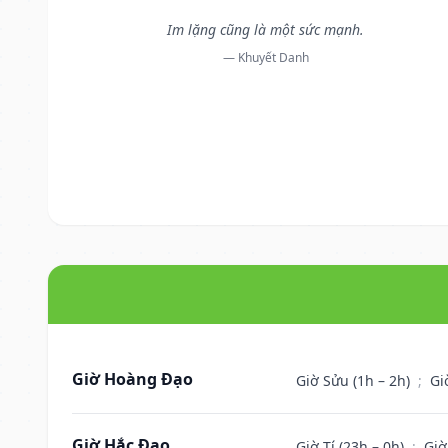
Im lặng cũng là một sức mạnh.
— Khuyết Danh
Giờ Hoàng Đạo
Giờ Sửu (1h – 2h)
;
Gi
Giờ Hắc Đạo
Giờ Tí (23h – 0h)
;
Giờ