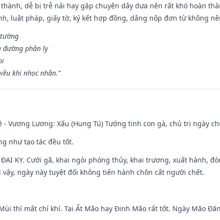
 thành, dễ bị trễ nải hay gặp chuyện dây dưa nên rất khó hoàn th
ính, luật pháp, giấy tờ, ký kết hợp đồng, dâng nộp đơn từ không nên
 tường
a đường phân ly
hi
iều khi nhọc nhằn.”
 - Vương Lương: Xấu (Hung Tú) Tướng tinh con gà, chủ trị ngày ch
ng như tạo tác đều tốt.
ì ĐẠI KỴ. Cưới gã, khai ngòi phóng thủy, khai trương, xuất hành, đó
 vậy, ngày này tuyệt đối không tiến hành chôn cất người chết.
Mùi thì mất chí khí. Tại Ất Mão hay Đinh Mão rất tốt. Ngày Mão Đă