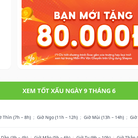
XEM TỐT XẤU NGÀY 9 THÁNG 6
ờ Thìn (7h – 8h)
;
Giờ Ngọ (11h – 12h)
;
Giờ Mùi (13h – 14h)
;
Giờ
 Dần (3h – 4h)
;
Giờ Mão (5h – 6h)
;
Giờ Tỵ (9h – 10h)
;
Giờ Thân 