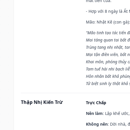
mất tiền của.
- Hợp với 8 ngày là Ất
Mão: Nhật Kê (con gà):
“Mão tinh tạo tác tiến 
Mai táng quan tai bất đ
Trùng tang nhị nhật, ta
Mại tận điền viên, bất 
Khai môn, phóng thủy ch
Tam tuế hài nhi bạch li
Hôn nhân bất khả phùng
Tử biệt sinh ly thật khả 
Thập Nhị Kiến Trừ
Trực Chấp
Nên làm
: Lập khế ước
Không nên
: Dời nhà, 