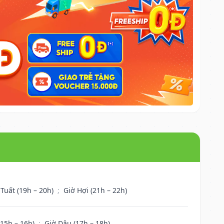
 Tuất (19h – 20h)
;
Giờ Hợi (21h – 22h)
(15h – 16h)
;
Giờ Dậu (17h – 18h)