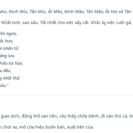
 Mùi, Đinh Mùi, Tân Mùi, Ất Mão, Đinh Mão, Tân Mão, Ất Hợi và Tân 
 Nhật tinh, sao xấu. Tốt nhất cho việc xây cất. Khắc kỵ việc cưới g
điền ngưu,
ắc hưu,
m nhân tử,
năng lưu.
iêu tai họa,
ễu đầu,
 nhật thử,
sầu.”
, giao dịch, động thổ san nền, cầu thầy chữa bệnh, đi săn thú cá, 
đi chơi xa, mở cửa hiệu buôn bán, xuất tiền của.