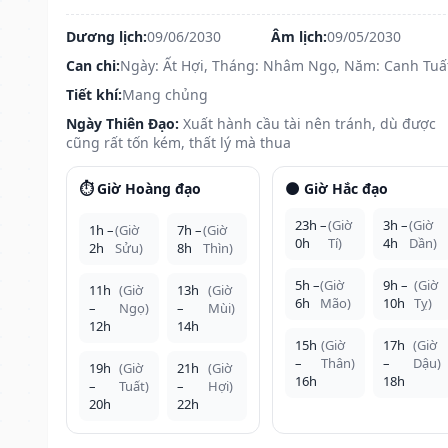
Dương lịch:
09/06/2030
Âm lịch:
09/05/2030
Can chi:
Ngày: Ất Hợi, Tháng: Nhâm Ngọ, Năm: Canh Tuấ
Tiết khí:
Mang chủng
Ngày Thiên Đạo:
Xuất hành cầu tài nên tránh, dù được
cũng rất tốn kém, thất lý mà thua
⏱️ Giờ Hoàng đạo
🌑 Giờ Hắc đạo
23h –
(Giờ
3h –
(Giờ
1h –
(Giờ
7h –
(Giờ
0h
Tí)
4h
Dần)
2h
Sửu)
8h
Thìn)
5h –
(Giờ
9h –
(Giờ
11h
(Giờ
13h
(Giờ
6h
Mão)
10h
Tỵ)
–
Ngọ)
–
Mùi)
12h
14h
15h
(Giờ
17h
(Giờ
–
Thân)
–
Dậu)
19h
(Giờ
21h
(Giờ
16h
18h
–
Tuất)
–
Hợi)
20h
22h