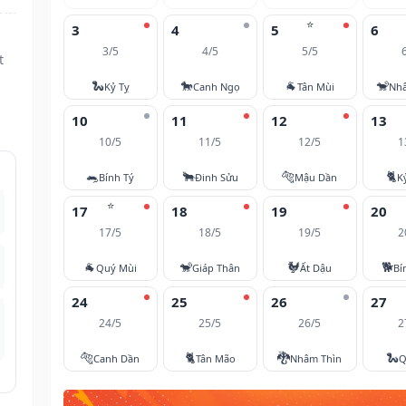
⭐
3
4
5
6
3/5
4/5
5/5
t
🐍
🐎
🐐
🐒
Kỷ Tỵ
Canh Ngọ
Tân Mùi
Nh
10
11
12
13
10/5
11/5
12/5
1
🐀
🐂
🐅
🐈
Bính Tý
Đinh Sửu
Mậu Dần
K
⭐
17
18
19
20
17/5
18/5
19/5
2
🐐
🐒
🐓
🐕
Quý Mùi
Giáp Thân
Ất Dậu
Bí
24
25
26
27
24/5
25/5
26/5
2
🐅
🐈
🐉
🐍
Canh Dần
Tân Mão
Nhâm Thìn
Q