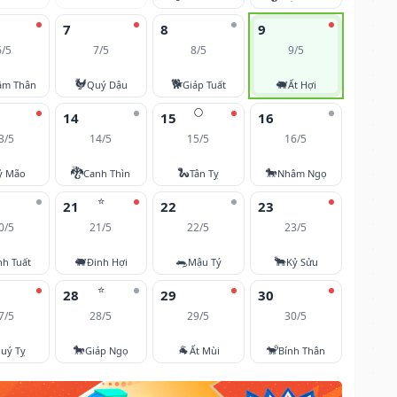
7
8
9
6/5
7/5
8/5
9/5
🐓
🐕
🐖
âm Thân
Quý Dậu
Giáp Tuất
Ất Hợi
🌕
14
15
16
3/5
14/5
15/5
16/5
🐉
🐍
🐎
ỷ Mão
Canh Thìn
Tân Tỵ
Nhâm Ngọ
⭐
21
22
23
0/5
21/5
22/5
23/5
🐖
🐀
🐂
nh Tuất
Đinh Hợi
Mậu Tý
Kỷ Sửu
⭐
28
29
30
7/5
28/5
29/5
30/5
🐎
🐐
🐒
uý Tỵ
Giáp Ngọ
Ất Mùi
Bính Thân