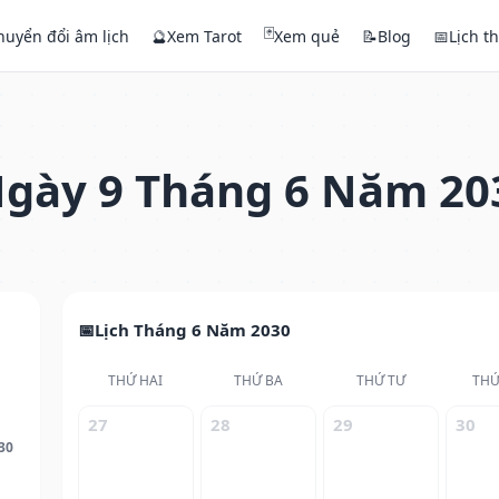
🃏
huyển đổi âm lịch
🔮
Xem Tarot
Xem quẻ
📝
Blog
📅
Lịch t
gày 9 Tháng 6 Năm 20
Lịch Tháng 6 Năm 2030
THỨ HAI
THỨ BA
THỨ TƯ
THỨ
27
28
29
30
30