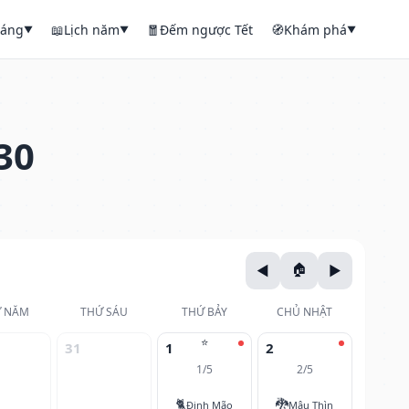
háng
📖
Lịch năm
🧧
Đếm ngược Tết
🧭
Khám phá
▼
▼
▼
30
 NĂM
THỨ SÁU
THỨ BẢY
CHỦ NHẬT
⭐
31
1
2
1/5
2/5
🐈
🐉
Đinh Mão
Mậu Thìn