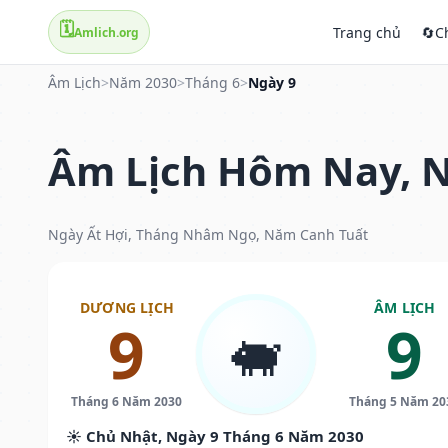
🗓️
Trang chủ
🔄
C
Amlich.org
Âm Lịch
>
Năm 2030
>
Tháng 6
>
Ngày 9
Âm Lịch Hôm Nay, N
Ngày Ất Hợi, Tháng Nhâm Ngọ, Năm Canh Tuất
DƯƠNG LỊCH
ÂM LỊCH
9
9
🐖
Tháng 6 Năm 2030
Tháng 5 Năm 20
☀️ Chủ Nhật, Ngày 9 Tháng 6 Năm 2030