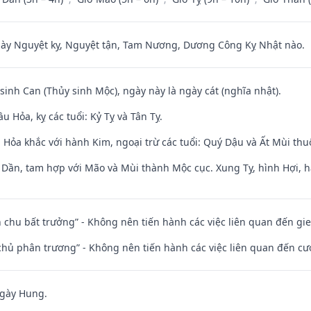
 Nguyệt kỵ, Nguyệt tận, Tam Nương, Dương Công Kỵ Nhật nào.
 sinh Can (Thủy sinh Mộc), ngày này là ngày cát (nghĩa nhật).
 Hỏa, kỵ các tuổi: Kỷ Tỵ và Tân Tỵ.
 Hỏa khắc với hành Kim, ngoại trừ các tuổi: Quý Dậu và Ất Mùi th
i Dần, tam hợp với Mão và Mùi thành Mộc cục. Xung Tỵ, hình Hợi, h
iên chu bất trưởng” - Không nên tiến hành các việc liên quan đến g
t chủ phân trương” - Không nên tiến hành các việc liên quan đến cướ
ngày Hung.