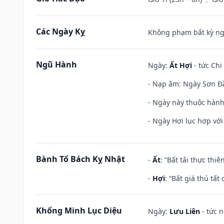
Các Ngày Kỵ
Không phạm bất kỳ ngày
Ngũ Hành
Ngày:
Ất Hợi
- tức Chi
- Nạp âm: Ngày Sơn Đầu
- Ngày này thuộc hành
- Ngày Hợi lục hợp vớ
Bành Tổ Bách Kỵ Nhật
-
Ất
: “Bất tải thực th
-
Hợi
: “Bất giá thú tấ
Khổng Minh Lục Diệu
Ngày:
Lưu Liên
- tức 