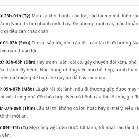
ừ 23h-01h (Tý)
Mưu sự khó thành, cầu lộc, cầu tài mờ mịt. Kiện cáo
hướng Nam thì tìm nhanh mới thấy. Đề phòng tranh cãi, mâu thuẫn
ệc gì đều cần chắc chắn.
ừ 01-03h (Sửu)
Tin vui sắp tới, nếu cầu lộc, cầu tài thì đi hướng 
đều gặp thuận lợi.
từ 03h-05h (Dần)
Hay tranh luận, cãi cọ, gây chuyện đói kém, phải
a, tránh lây bệnh. Nói chung những việc như hội họp, tranh luận,
ì nên giữ miệng để hạn ché gây ẩu đả hay cãi nhau.
từ 05h-07h (Mão)
Là giờ rất tốt lành, nếu đi thường gặp được may 
ọi việc trong nhà đều hòa hợp. Nếu có bệnh cầu thì sẽ khỏi, gia 
từ 07h-09h (Thìn)
Cầu tài thì không có lợi, hoặc hay bị trái ý. Nếu r
ế thì mới an.
ừ 09h-11h (Tị)
Mọi công việc đều được tốt lành, tốt nhất cầu tài 
h yên.