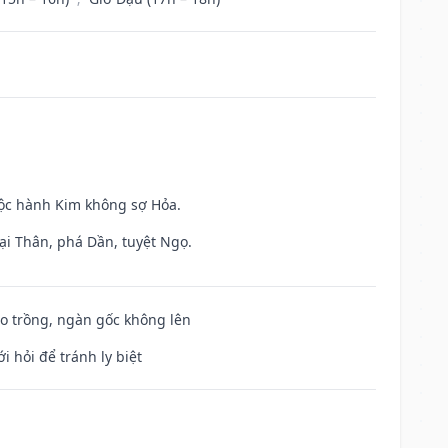
uộc hành Kim không sợ Hỏa.
ại Thân, phá Dần, tuyệt Ngọ.
ieo trồng, ngàn gốc không lên
i hỏi để tránh ly biệt