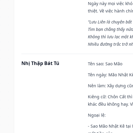
Ngày này mọi việc khó
thiệt. Về việc hành ch
“Lưu Liên là chuyện bất
Tìm bạn chẳng thấy nử
Không thì lưu lạc một k
Nhiều đường trắc trở nh
Nhị Thập Bát Tú
Tên sao
: Sao Mão
Tên ngày
: Mão Nhật Kê
Nên làm
: Xây dựng cũ
Kiêng cữ
: Chôn Cất th
khác đều không hay. Vì
Ngoại lệ
:
- Sao Mão Nhật Kê tại 