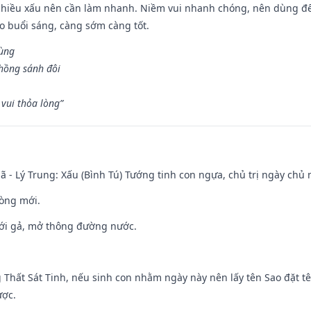
chiều xấu nên cần làm nhanh. Niềm vui nhanh chóng, nên dùng để 
ào buổi sáng, càng sớm càng tốt.
hùng
hồng sánh đôi
vui thỏa lòng”
ã - Lý Trung: Xấu (Bình Tú) Tướng tinh con ngựa, chủ trị ngày chủ 
òng mới.
ưới gả, mở thông đường nước.
g Thất Sát Tinh, nếu sinh con nhằm ngày này nên lấy tên Sao đặt tê
ược.