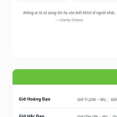
Không ai là vô dụng khi họ còn biết khích lệ người khác.
— Charles Dickens
Giờ Hoàng Đạo
Giờ Tí (23h – 0h)
;
Giờ
Giờ Hắc Đạo
Giờ Dần (3h – 4h)
;
Gi