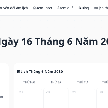
🃏
huyển đổi âm lịch
🔮
Xem Tarot
Xem quẻ
📝
Blog
📅
Lịch t
gày 16 Tháng 6 Năm 2
Lịch Tháng 6 Năm 2030
THỨ HAI
THỨ BA
THỨ TƯ
THỨ
27
28
29
30
30