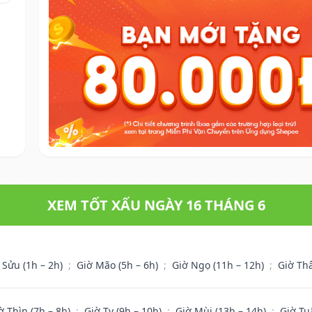
XEM TỐT XẤU NGÀY 16 THÁNG 6
 Sửu (1h – 2h)
;
Giờ Mão (5h – 6h)
;
Giờ Ngọ (11h – 12h)
;
Giờ Th
ờ Thìn (7h – 8h)
;
Giờ Tỵ (9h – 10h)
;
Giờ Mùi (13h – 14h)
;
Giờ Tu