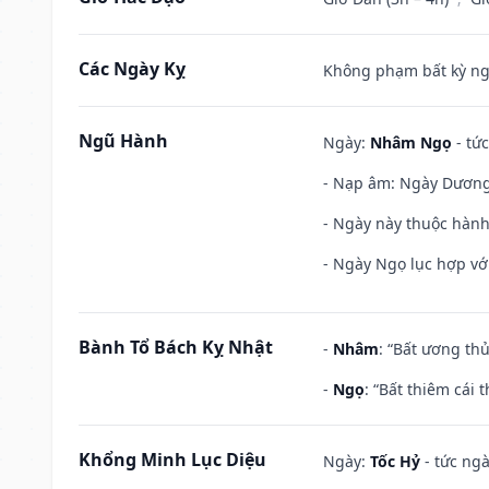
Các Ngày Kỵ
Không phạm bất kỳ ngày
Ngũ Hành
Ngày:
Nhâm Ngọ
- tức
- Nạp âm: Ngày Dương L
- Ngày này thuộc hành
- Ngày Ngọ lục hợp vớ
Bành Tổ Bách Kỵ Nhật
-
Nhâm
: “Bất ương th
-
Ngọ
: “Bất thiêm cái
Khổng Minh Lục Diệu
Ngày:
Tốc Hỷ
- tức ngà