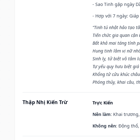
- Sao Tinh gặp ngày Dầ
- Hợp với 7 ngày: Giá
“Tinh tú nhật hảo tạo t
Tiến chức gia quan cận
Bất khả mai táng tính p
Hung tinh lâm vị nữ nh
Sinh ly, tử biệt vô tâm l
Tự yếu quy hưu biệt giá
Khổng tử cửu khúc châu
Phóng thủy, khai câu, t
Thập Nhị Kiến Trừ
Trực Kiến
Nên làm
: Khai trương,
Không nên
: Động thổ,