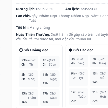
Dương lịch:
16/06/2030
Âm lịch:
16/05/2030
Can chi:
Ngày: Nhâm Ngọ, Tháng: Nhâm Ngọ, Năm: Can
Tuất
Tiết khí:
Mang chủng
Ngày Thiên Thương:
Xuất hành để gặp cấp trên thì tuyệ
vời, cầu tài thì được tài, mọi việc đều thuận lợi
⏱️ Giờ Hoàng đạo
🌑 Giờ Hắc đạo
3h –
(Giờ
7h –
(Giờ
23h –
(Giờ
1h –
(Giờ
4h
Dần)
8h
Thìn)
0h
Tí)
2h
Sửu)
9h –
(Giờ
13h
(Giờ
5h –
(Giờ
11h
(Giờ
10h
Tỵ)
–
Mùi)
6h
Mão)
–
Ngọ)
14h
12h
19h
(Giờ
21h
(Giờ
15h
(Giờ
17h
(Giờ
–
Tuất)
–
Hợi)
–
Thân)
–
Dậu)
20h
22h
16h
18h