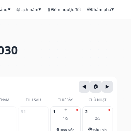
háng
📖
Lịch năm
🧧
Đếm ngược Tết
🧭
Khám phá
▼
▼
▼
030
 NĂM
THỨ SÁU
THỨ BẢY
CHỦ NHẬT
⭐
31
1
2
1/5
2/5
🐈
🐉
Đinh Mão
Mậu Thìn