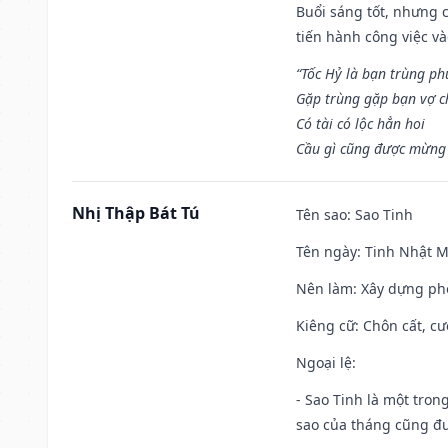
Buổi sáng tốt, nhưng 
tiến hành công việc v
“Tốc Hỷ là bạn trùng p
Gặp trùng gặp bạn vợ c
Có tài có lộc hẳn hoi
Cầu gì cũng được mừng 
Nhị Thập Bát Tú
Tên sao
: Sao Tinh
Tên ngày
: Tinh Nhật M
Nên làm
: Xây dựng ph
Kiêng cữ
: Chôn cất, c
Ngoại lệ
:
- Sao Tinh là một tron
sao của tháng cũng đ