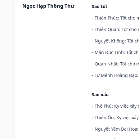
Ngọc Hạp Thông Thư
Sao tốt
:
- Thiên Phúc: Tốt cho m
- Thiên Quan: Tốt cho 
- Nguyệt Không: Tốt c
- Mãn Đức Tinh: Tốt ch
- Quan Nhật: Tốt cho m
- Tư Mệnh Hoàng Đạo: 
Sao xấu
:
- Thổ Phủ: Kỵ việc xây
- Thiên Ôn: Kỵ việc xâ
- Nguyệt Yếm Đại Hoạ: X