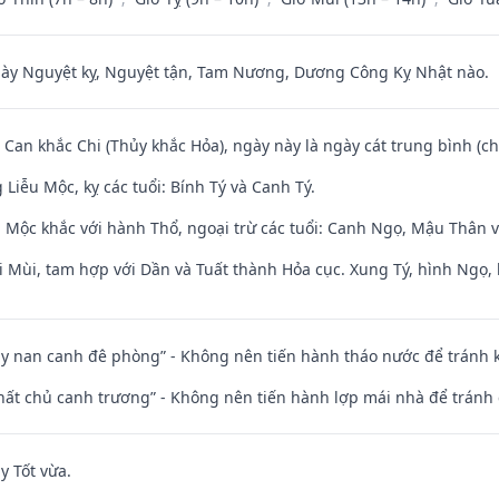
 Nguyệt kỵ, Nguyệt tận, Tam Nương, Dương Công Kỵ Nhật nào.
 Can khắc Chi (Thủy khắc Hỏa), ngày này là ngày cát trung bình (ch
iễu Mộc, kỵ các tuổi: Bính Tý và Canh Tý.
 Mộc khắc với hành Thổ, ngoại trừ các tuổi: Canh Ngọ, Mậu Thân 
i Mùi, tam hợp với Dần và Tuất thành Hỏa cục. Xung Tý, hình Ngọ, 
ủy nan canh đê phòng” - Không nên tiến hành tháo nước để tránh
 thất chủ canh trương” - Không nên tiến hành lợp mái nhà để tránh 
y Tốt vừa.