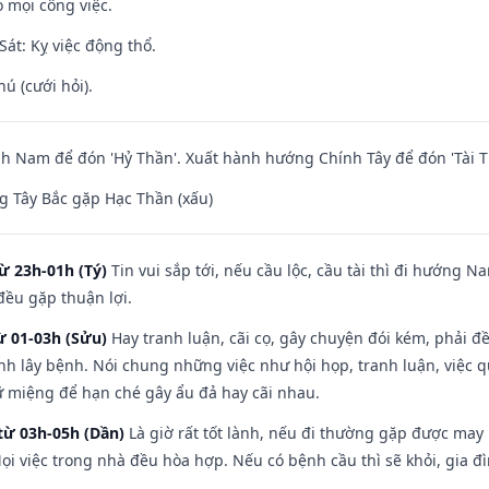
 mọi công việc.
át: Kỵ việc động thổ.
hú (cưới hỏi).
 Nam để đón 'Hỷ Thần'. Xuất hành hướng Chính Tây để đón 'Tài T
 Tây Bắc gặp Hạc Thần (xấu)
ừ 23h-01h (Tý)
Tin vui sắp tới, nếu cầu lộc, cầu tài thì đi hướng 
đều gặp thuận lợi.
ừ 01-03h (Sửu)
Hay tranh luận, cãi cọ, gây chuyện đói kém, phải đ
nh lây bệnh. Nói chung những việc như hội họp, tranh luận, việc q
iữ miệng để hạn ché gây ẩu đả hay cãi nhau.
từ 03h-05h (Dần)
Là giờ rất tốt lành, nếu đi thường gặp được may
ọi việc trong nhà đều hòa hợp. Nếu có bệnh cầu thì sẽ khỏi, gia 