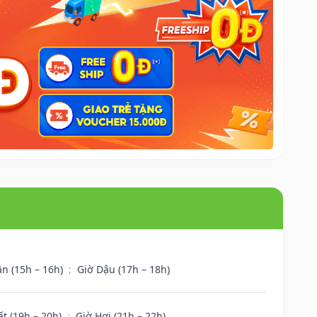
ân (15h – 16h)
;
Giờ Dậu (17h – 18h)
ất (19h – 20h)
;
Giờ Hợi (21h – 22h)