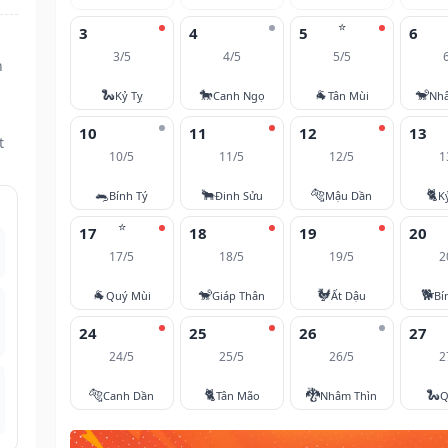
⭐
3
4
5
6
3/5
4/5
5/5
h
🐍
🐎
🐐
🐒
Kỷ Tỵ
Canh Ngọ
Tân Mùi
Nh
10
11
12
13
t
10/5
11/5
12/5
1
🐀
🐂
🐅
🐈
Bính Tý
Đinh Sửu
Mậu Dần
K
⭐
17
18
19
20
17/5
18/5
19/5
2
🐐
🐒
🐓
🐕
Quý Mùi
Giáp Thân
Ất Dậu
Bí
24
25
26
27
24/5
25/5
26/5
2
🐅
🐈
🐉
🐍
Canh Dần
Tân Mão
Nhâm Thìn
Q