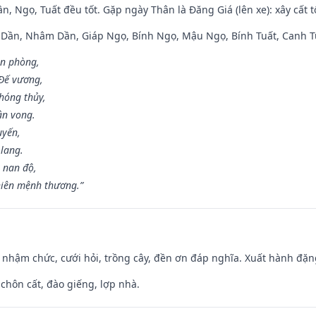
n, Ngọ, Tuất đều tốt. Gặp ngày Thân là Đăng Giá (lên xe): xây cất 
p Dần, Nhâm Dần, Giáp Ngọ, Bính Ngọ, Mậu Ngọ, Bính Tuất, Canh T
ân phòng,
 Đế vương,
hóng thủy,
ân vong.
uyến,
 lang.
 nan độ,
hiên mệnh thương.”
 nhậm chức, cưới hỏi, trồng cây, đền ơn đáp nghĩa. Xuất hành đặng 
 chôn cất, đào giếng, lợp nhà.