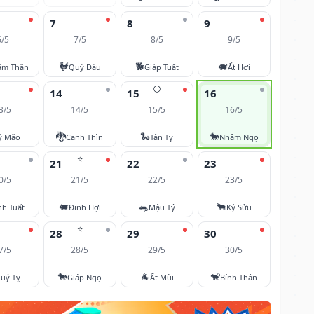
7
8
9
6/5
7/5
8/5
9/5
🐓
🐕
🐖
âm Thân
Quý Dậu
Giáp Tuất
Ất Hợi
🌕
14
15
16
3/5
14/5
15/5
16/5
🐉
🐍
🐎
ỷ Mão
Canh Thìn
Tân Tỵ
Nhâm Ngọ
⭐
21
22
23
0/5
21/5
22/5
23/5
🐖
🐀
🐂
nh Tuất
Đinh Hợi
Mậu Tý
Kỷ Sửu
⭐
28
29
30
7/5
28/5
29/5
30/5
🐎
🐐
🐒
uý Tỵ
Giáp Ngọ
Ất Mùi
Bính Thân