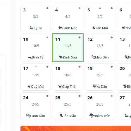
⭐
3
4
5
6
3/5
4/5
5/5
🐍
🐎
🐐
🐒
Kỷ Tỵ
Canh Ngọ
Tân Mùi
Nh
10
11
12
13
10/5
11/5
12/5
1
🐀
🐂
🐅
🐈
Bính Tý
Đinh Sửu
Mậu Dần
K
⭐
17
18
19
20
17/5
18/5
19/5
2
🐐
🐒
🐓
🐕
Quý Mùi
Giáp Thân
Ất Dậu
Bí
24
25
26
27
24/5
25/5
26/5
2
🐅
🐈
🐉
🐍
Canh Dần
Tân Mão
Nhâm Thìn
Q