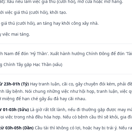
t): Xấu nếu làm việc giá thú (cưới hỏi), mở cửa hoặc mở hàng.
i việc giá thú (cưới hỏi), khởi tạo.
 giá thú (cưới hỏi), an táng hay khởi công xây nhà.
 việc mai táng.
h Nam để đón 'Hỷ Thần'. Xuất hành hướng Chính Đông để đón 'Tài
g Chính Tây gặp Hạc Thần (xấu)
ừ 23h-01h (Tý)
Hay tranh luận, cãi cọ, gây chuyện đói kém, phải đ
nh lây bệnh. Nói chung những việc như hội họp, tranh luận, việc q
iữ miệng để hạn ché gây ẩu đả hay cãi nhau.
ừ 01-03h (Sửu)
Là giờ rất tốt lành, nếu đi thường gặp được may mắ
ọi việc trong nhà đều hòa hợp. Nếu có bệnh cầu thì sẽ khỏi, gia 
từ 03h-05h (Dần)
Cầu tài thì không có lợi, hoặc hay bị trái ý. Nếu r