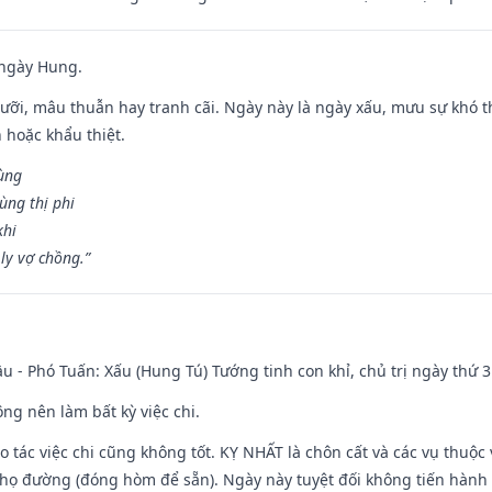
 ngày Hung.
ỡi, mâu thuẫn hay tranh cãi. Ngày này là ngày xấu, mưu sự khó thà
 hoặc khẩu thiệt.
cùng
ùng thị phi
khi
ly vợ chồng.”
u - Phó Tuấn: Xấu (Hung Tú) Tướng tinh con khỉ, chủ trị ngày thứ 3
ng nên làm bất kỳ việc chi.
ạo tác việc chi cũng không tốt. KỴ NHẤT là chôn cất và các vụ thu
họ đường (đóng hòm để sẵn). Ngày này tuyệt đối không tiến hành 