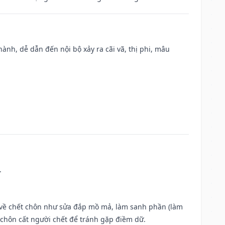
nh, dễ dẫn đến nội bộ xảy ra cãi vã, thị phi, mâu
.
ộc về chết chôn như sửa đắp mồ mả, làm sanh phần (làm
chôn cất người chết để tránh gặp điềm dữ.