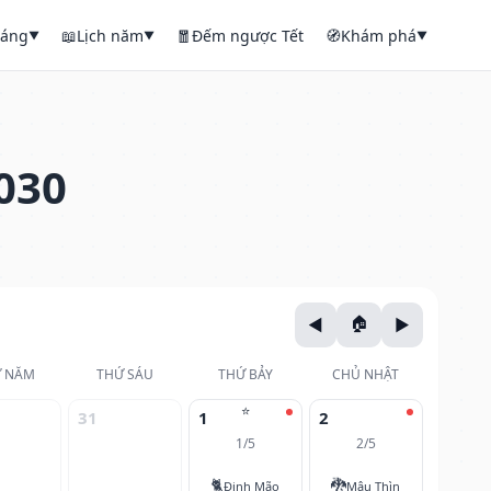
háng
📖
Lịch năm
🧧
Đếm ngược Tết
🧭
Khám phá
▼
▼
▼
030
 NĂM
THỨ SÁU
THỨ BẢY
CHỦ NHẬT
⭐
31
1
2
1/5
2/5
🐈
🐉
Đinh Mão
Mậu Thìn