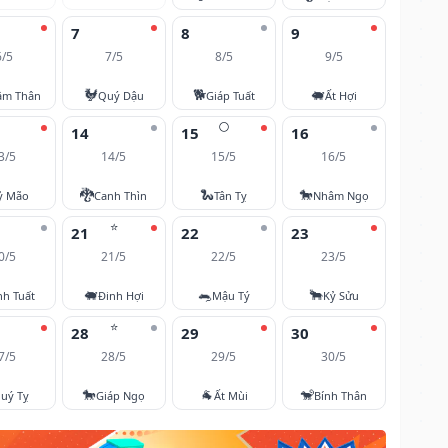
7
8
9
6/5
7/5
8/5
9/5
🐓
🐕
🐖
âm Thân
Quý Dậu
Giáp Tuất
Ất Hợi
🌕
14
15
16
3/5
14/5
15/5
16/5
🐉
🐍
🐎
ỷ Mão
Canh Thìn
Tân Tỵ
Nhâm Ngọ
⭐
21
22
23
0/5
21/5
22/5
23/5
🐖
🐀
🐂
nh Tuất
Đinh Hợi
Mậu Tý
Kỷ Sửu
⭐
28
29
30
7/5
28/5
29/5
30/5
🐎
🐐
🐒
uý Tỵ
Giáp Ngọ
Ất Mùi
Bính Thân