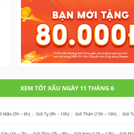
XEM TỐT XẤU NGÀY 11 THÁNG 6
ờ Mão (5h – 6h)
;
Giờ Tỵ (9h – 10h)
;
Giờ Thân (15h – 16h)
;
Giờ T
 Sửu (1h – 2h)
;
Giờ Thìn (7h – 8h)
;
Giờ Ngọ (11h – 12h)
;
Giờ Mù