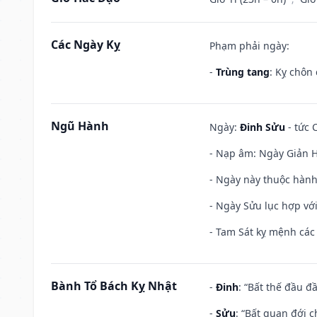
Các Ngày Kỵ
Phạm phải ngày:
-
Trùng tang
: Kỵ chôn
Ngũ Hành
Ngày:
Đinh Sửu
- tức 
- Nạp âm: Ngày Giản Hạ
- Ngày này thuộc hành
- Ngày Sửu lục hợp với
- Tam Sát kỵ mệnh các 
Bành Tổ Bách Kỵ Nhật
-
Đinh
: “Bất thế đầu đ
-
Sửu
: “Bất quan đới 