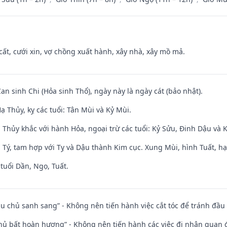
 cất, cưới xin, vợ chồng xuất hành, xây nhà, xây mồ mả.
Can sinh Chi (Hỏa sinh Thổ), ngày này là ngày cát (bảo nhật).
 Thủy, kỵ các tuổi: Tân Mùi và Kỷ Mùi.
 Thủy khắc với hành Hỏa, ngoại trừ các tuổi: Kỷ Sửu, Đinh Dậu và
 Tý, tam hợp với Tỵ và Dậu thành Kim cục. Xung Mùi, hình Tuất, hạ
tuổi Dần, Ngọ, Tuất.
ầu chủ sanh sang” - Không nên tiến hành việc cắt tóc để tránh đầu
chủ bất hoàn hương” - Không nên tiến hành các việc đi nhận quan 