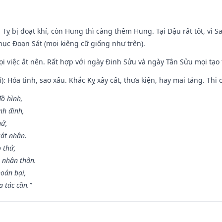
 Tỵ bị đoạt khí, còn Hung thì càng thêm Hung. Tại Dậu rất tốt, vì
ục Đoạn Sát (mọi kiêng cữ giống như trên).
mọi việc ắt nên. Rất hợp với ngày Đinh Sửu và ngày Tân Sửu mọi tạo
): Hỏa tinh, sao xấu. Khắc Kỵ xây cất, thưa kiện, hay mai táng. Thi 
đồ hình,
nh đinh,
hử,
sát nhân.
o thử,
 nhân thân.
hoán bại,
 tác cần.”