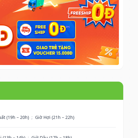
uất (19h – 20h)
;
Giờ Hợi (21h – 22h)
i (13h – 14h)
;
Giờ Dậu (17h – 18h)