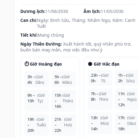
Dương lịch:
11/06/2030
Âm lịch:
11/05/2030
Can chi:
Ngày: Đinh Sửu, Tháng: Nhâm Ngọ, Năm: Canh
Tuất
Tiết khí:
Mang chủng
Ngày Thiên Đường:
Xuất hành tốt, quý nhân phù trợ,
buôn bán may mắn, mọi việc đều như ý
⏱️ Giờ Hoàng đạo
🌑 Giờ Hắc đạo
23h –
(Giờ
1h –
(Giờ
3h –
(Giờ
5h –
(Giờ
0h
Tí)
2h
Sửu)
4h
Dần)
6h
Mão)
7h –
(Giờ
11h
(Giờ
9h –
(Giờ
15h
(Giờ
8h
Thìn)
–
Ngọ)
10h
Tỵ)
–
Thân)
12h
16h
13h
(Giờ
17h
(Giờ
19h
(Giờ
21h
(Giờ
–
Mùi)
–
Dậu)
–
Tuất)
–
Hợi)
14h
18h
20h
22h