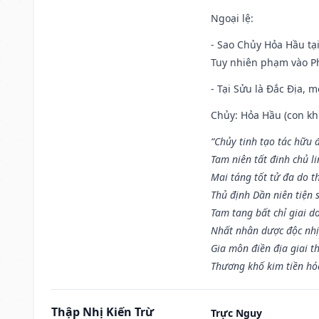
Ngoại lệ
:
- Sao Chủy Hỏa Hầu tại
Tuy nhiên phạm vào Ph
- Tại Sửu là Đắc Địa, 
Chủy: Hỏa Hầu (con khỉ
“Chủy tinh tạo tác hữu 
Tam niên tất đinh chủ li
Mai táng tốt tử đa do t
Thủ định Dần niên tiện 
Tam tang bất chỉ giai d
Nhất nhân dược độc nhị
Gia môn điền địa giai t
Thương khố kim tiền hóa
Thập Nhị Kiến Trừ
Trực Nguy