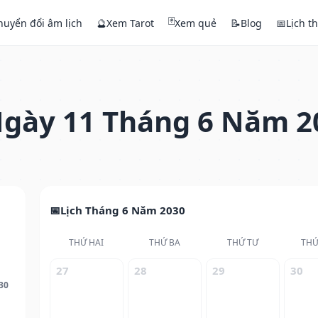
🃏
huyển đổi âm lịch
🔮
Xem Tarot
Xem quẻ
📝
Blog
📅
Lịch t
gày 11 Tháng 6 Năm 2
Lịch Tháng 6 Năm 2030
THỨ HAI
THỨ BA
THỨ TƯ
THỨ
27
28
29
30
30