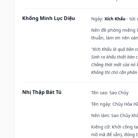
Khổng Minh Lục Diệu
Ngày:
Xích Khẩu
- tức
Nên đề phòng miệng lư
thuẫn, làm ơn nên oán
“Xích Khẩu là quả bần 
Sinh ra khẩu thiệt bàn c
Chẳng thời mất của nó 
Không thì chó cắn phân 
Nhị Thập Bát Tú
Tên sao
: Sao Chủy
Tên ngày
: Chủy Hỏa Hầ
Nên làm
: Sao Chủy khô
Kiêng cữ
: Khởi công t
mồ mã để sẵn), đóng t