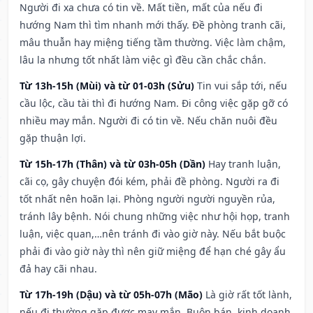
Người đi xa chưa có tin về. Mất tiền, mất của nếu đi
hướng Nam thì tìm nhanh mới thấy. Đề phòng tranh cãi,
mâu thuẫn hay miệng tiếng tầm thường. Việc làm chậm,
lâu la nhưng tốt nhất làm việc gì đều cần chắc chắn.
Từ 13h-15h (Mùi) và từ 01-03h (Sửu)
Tin vui sắp tới, nếu
cầu lộc, cầu tài thì đi hướng Nam. Đi công việc gặp gỡ có
nhiều may mắn. Người đi có tin về. Nếu chăn nuôi đều
gặp thuận lợi.
Từ 15h-17h (Thân) và từ 03h-05h (Dần)
Hay tranh luận,
cãi cọ, gây chuyện đói kém, phải đề phòng. Người ra đi
tốt nhất nên hoãn lại. Phòng người người nguyền rủa,
tránh lây bệnh. Nói chung những việc như hội họp, tranh
luận, việc quan,…nên tránh đi vào giờ này. Nếu bắt buộc
phải đi vào giờ này thì nên giữ miệng để hạn ché gây ẩu
đả hay cãi nhau.
Từ 17h-19h (Dậu) và từ 05h-07h (Mão)
Là giờ rất tốt lành,
nếu đi thường gặp được may mắn. Buôn bán, kinh doanh