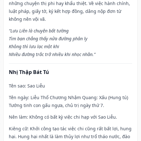
những chuyện thị phi hay khẩu thiệt. Về việc hành chính,
luật pháp, giấy tờ, ký kết hợp đồng, dâng nộp đơn từ
không nên vội vã.
“Lưu Liên là chuyện bất tường
Tìm bạn chẳng thấy nửa đường phân ly
Không thì lưu lạc một khi
Nhiều đường trắc trở nhiều khi nhọc nhằn.”
Nhị Thập Bát Tú
Tên sao
: Sao Liễu
Tên ngày
: Liễu Thổ Chương Nhậm Quang: Xấu (Hung tú)
Tướng tinh con gấu ngựa, chủ trị ngày thứ 7.
Nên làm
: Không có bất kỳ việc chi hạp với Sao Liễu.
Kiêng cữ
: Khởi công tạo tác việc chi cũng rất bất lợi, hung
hại. Hung hại nhất là làm thủy lợi như trổ tháo nước, đào