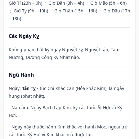
Giờ Tí (23h – 0h)
;
Giờ Dần (3h – 4h)
;
Giờ Mão (5h – 6h)
;
Giờ Tỵ (9h – 10h)
;
Giờ Thân (15h – 16h)
;
Giờ Dậu (17h
– 18h)
Các Ngày Kỵ
Không phạm bất kỳ ngày Nguyệt kỵ, Nguyệt tận, Tam
Nương, Dương Công Kỵ Nhật nào.
Ngũ Hành
Ngày:
Tân Tỵ
- tức Chi khắc Can (Hỏa khắc Kim), là ngày
hung (phạt nhật).
- Nạp âm: Ngày Bạch Lạp Kim, kỵ các tuổi: Ất Hợi và Kỷ
Hợi.
- Ngày này thuộc hành Kim khắc với hành Mộc, ngoại trừ
các tuổi: Kỷ Hợi vì Kim khắc mà được lợi.