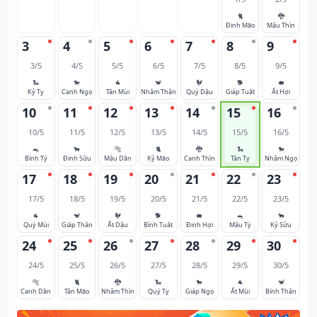
🐈
🐉
Đinh Mão
Mậu Thìn
3
4
5
6
7
8
9
3/5
4/5
5/5
6/5
7/5
8/5
9/5
🐍
🐎
🐐
🐒
🐓
🐕
🐖
Kỷ Tỵ
Canh Ngọ
Tân Mùi
Nhâm Thân
Quý Dậu
Giáp Tuất
Ất Hợi
10
11
12
13
14
15
16
10/5
11/5
12/5
13/5
14/5
15/5
16/5
🐀
🐂
🐅
🐈
🐉
🐍
🐎
Bính Tý
Đinh Sửu
Mậu Dần
Kỷ Mão
Canh Thìn
Tân Tỵ
Nhâm Ngọ
17
18
19
20
21
22
23
17/5
18/5
19/5
20/5
21/5
22/5
23/5
🐐
🐒
🐓
🐕
🐖
🐀
🐂
Quý Mùi
Giáp Thân
Ất Dậu
Bính Tuất
Đinh Hợi
Mậu Tý
Kỷ Sửu
24
25
26
27
28
29
30
24/5
25/5
26/5
27/5
28/5
29/5
30/5
🐅
🐈
🐉
🐍
🐎
🐐
🐒
Canh Dần
Tân Mão
Nhâm Thìn
Quý Tỵ
Giáp Ngọ
Ất Mùi
Bính Thân