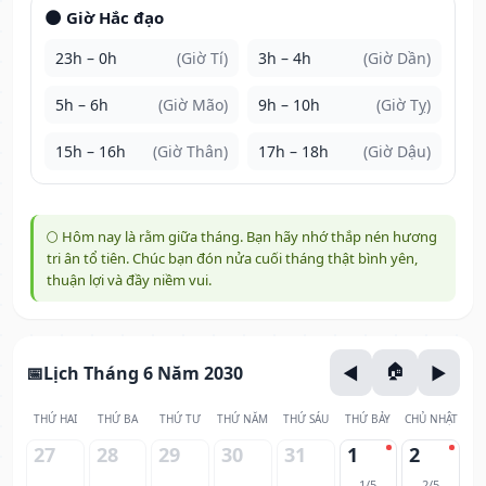
🌑 Giờ Hắc đạo
23h – 0h
(Giờ Tí)
3h – 4h
(Giờ Dần)
5h – 6h
(Giờ Mão)
9h – 10h
(Giờ Tỵ)
15h – 16h
(Giờ Thân)
17h – 18h
(Giờ Dậu)
🌕 Hôm nay là rằm giữa tháng. Bạn hãy nhớ thắp nén hương
tri ân tổ tiên. Chúc bạn đón nửa cuối tháng thật bình yên,
thuận lợi và đầy niềm vui.
Lịch Tháng 6 Năm 2030
THỨ HAI
THỨ BA
THỨ TƯ
THỨ NĂM
THỨ SÁU
THỨ BẢY
CHỦ NHẬT
27
28
29
30
31
1
2
1/5
2/5