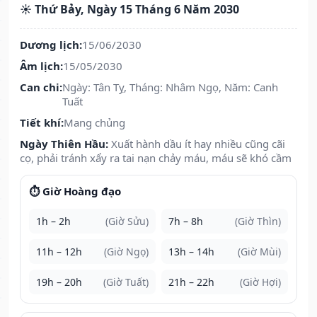
☀️ Thứ Bảy, Ngày 15 Tháng 6 Năm 2030
Dương lịch:
15/06/2030
Âm lịch:
15/05/2030
Can chi:
Ngày: Tân Tỵ, Tháng: Nhâm Ngọ, Năm: Canh
Tuất
Tiết khí:
Mang chủng
Ngày Thiên Hầu:
Xuất hành dầu ít hay nhiều cũng cãi
cọ, phải tránh xẩy ra tai nạn chảy máu, máu sẽ khó cầm
⏱️ Giờ Hoàng đạo
1h – 2h
(Giờ Sửu)
7h – 8h
(Giờ Thìn)
11h – 12h
(Giờ Ngọ)
13h – 14h
(Giờ Mùi)
19h – 20h
(Giờ Tuất)
21h – 22h
(Giờ Hợi)