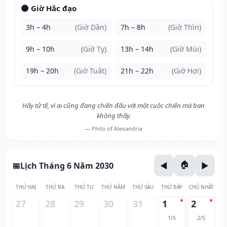
🌑 Giờ Hắc đạo
3h – 4h
(Giờ Dần)
7h – 8h
(Giờ Thìn)
9h – 10h
(Giờ Tỵ)
13h – 14h
(Giờ Mùi)
19h – 20h
(Giờ Tuất)
21h – 22h
(Giờ Hợi)
Hãy tử tế, vì ai cũng đang chiến đấu với một cuộc chiến mà bạn
không thấy.
— Philo of Alexandria
Lịch Tháng 6 Năm 2030
THỨ HAI
THỨ BA
THỨ TƯ
THỨ NĂM
THỨ SÁU
THỨ BẢY
CHỦ NHẬT
27
28
29
30
31
1
2
1/5
2/5