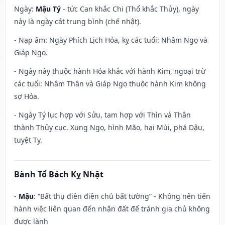
Ngày:
Mậu Tý
- tức Can khắc Chi (Thổ khắc Thủy), ngày
này là ngày cát trung bình (chế nhật).
- Nạp âm: Ngày Phích Lịch Hỏa, kỵ các tuổi: Nhâm Ngọ và
Giáp Ngọ.
- Ngày này thuộc hành Hỏa khắc với hành Kim, ngoại trừ
các tuổi: Nhâm Thân và Giáp Ngọ thuộc hành Kim không
sợ Hỏa.
- Ngày Tý lục hợp với Sửu, tam hợp với Thìn và Thân
thành Thủy cục. Xung Ngọ, hình Mão, hại Mùi, phá Dậu,
tuyệt Tỵ.
Bành Tổ Bách Kỵ Nhật
-
Mậu
: “Bất thụ điền điền chủ bất tường” - Không nên tiến
hành việc liên quan đến nhận đất để tránh gia chủ không
được lành