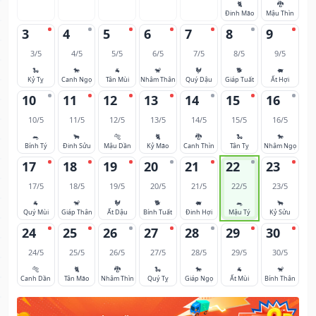
🐈
🐉
Đinh Mão
Mậu Thìn
3
4
5
6
7
8
9
3/5
4/5
5/5
6/5
7/5
8/5
9/5
🐍
🐎
🐐
🐒
🐓
🐕
🐖
Kỷ Tỵ
Canh Ngọ
Tân Mùi
Nhâm Thân
Quý Dậu
Giáp Tuất
Ất Hợi
10
11
12
13
14
15
16
10/5
11/5
12/5
13/5
14/5
15/5
16/5
🐀
🐂
🐅
🐈
🐉
🐍
🐎
Bính Tý
Đinh Sửu
Mậu Dần
Kỷ Mão
Canh Thìn
Tân Tỵ
Nhâm Ngọ
17
18
19
20
21
22
23
17/5
18/5
19/5
20/5
21/5
22/5
23/5
🐐
🐒
🐓
🐕
🐖
🐀
🐂
Quý Mùi
Giáp Thân
Ất Dậu
Bính Tuất
Đinh Hợi
Mậu Tý
Kỷ Sửu
24
25
26
27
28
29
30
24/5
25/5
26/5
27/5
28/5
29/5
30/5
🐅
🐈
🐉
🐍
🐎
🐐
🐒
Canh Dần
Tân Mão
Nhâm Thìn
Quý Tỵ
Giáp Ngọ
Ất Mùi
Bính Thân