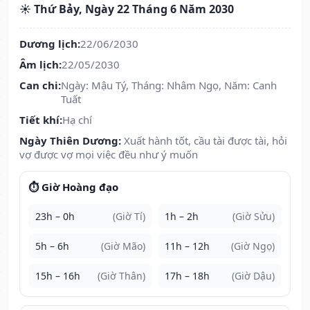
☀️ Thứ Bảy, Ngày 22 Tháng 6 Năm 2030
Dương lịch:
22/06/2030
Âm lịch:
22/05/2030
Can chi:
Ngày: Mậu Tý, Tháng: Nhâm Ngọ, Năm: Canh
Tuất
Tiết khí:
Hạ chí
Ngày Thiên Dương:
Xuất hành tốt, cầu tài được tài, hỏi
vợ được vợ mọi việc đều như ý muốn
⏱️ Giờ Hoàng đạo
23h – 0h
(Giờ Tí)
1h – 2h
(Giờ Sửu)
5h – 6h
(Giờ Mão)
11h – 12h
(Giờ Ngọ)
15h – 16h
(Giờ Thân)
17h – 18h
(Giờ Dậu)