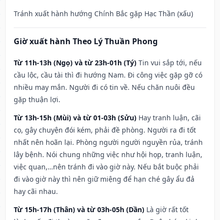
Tránh xuất hành hướng Chính Bắc gặp Hạc Thần (xấu)
Giờ xuất hành Theo Lý Thuần Phong
Từ 11h-13h (Ngọ) và từ 23h-01h (Tý)
Tin vui sắp tới, nếu
cầu lộc, cầu tài thì đi hướng Nam. Đi công việc gặp gỡ có
nhiều may mắn. Người đi có tin về. Nếu chăn nuôi đều
gặp thuận lợi.
Từ 13h-15h (Mùi) và từ 01-03h (Sửu)
Hay tranh luận, cãi
cọ, gây chuyện đói kém, phải đề phòng. Người ra đi tốt
nhất nên hoãn lại. Phòng người người nguyền rủa, tránh
lây bệnh. Nói chung những việc như hội họp, tranh luận,
việc quan,…nên tránh đi vào giờ này. Nếu bắt buộc phải
đi vào giờ này thì nên giữ miệng để hạn ché gây ẩu đả
hay cãi nhau.
Từ 15h-17h (Thân) và từ 03h-05h (Dần)
Là giờ rất tốt