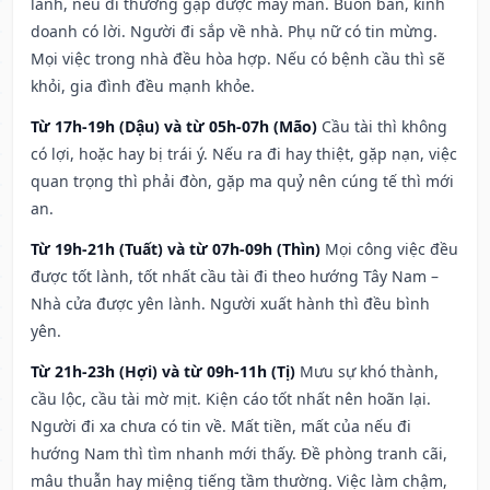
lành, nếu đi thường gặp được may mắn. Buôn bán, kinh
doanh có lời. Người đi sắp về nhà. Phụ nữ có tin mừng.
Mọi việc trong nhà đều hòa hợp. Nếu có bệnh cầu thì sẽ
khỏi, gia đình đều mạnh khỏe.
Từ 17h-19h (Dậu) và từ 05h-07h (Mão)
Cầu tài thì không
có lợi, hoặc hay bị trái ý. Nếu ra đi hay thiệt, gặp nạn, việc
quan trọng thì phải đòn, gặp ma quỷ nên cúng tế thì mới
an.
Từ 19h-21h (Tuất) và từ 07h-09h (Thìn)
Mọi công việc đều
được tốt lành, tốt nhất cầu tài đi theo hướng Tây Nam –
Nhà cửa được yên lành. Người xuất hành thì đều bình
yên.
Từ 21h-23h (Hợi) và từ 09h-11h (Tị)
Mưu sự khó thành,
cầu lộc, cầu tài mờ mịt. Kiện cáo tốt nhất nên hoãn lại.
Người đi xa chưa có tin về. Mất tiền, mất của nếu đi
hướng Nam thì tìm nhanh mới thấy. Đề phòng tranh cãi,
mâu thuẫn hay miệng tiếng tầm thường. Việc làm chậm,