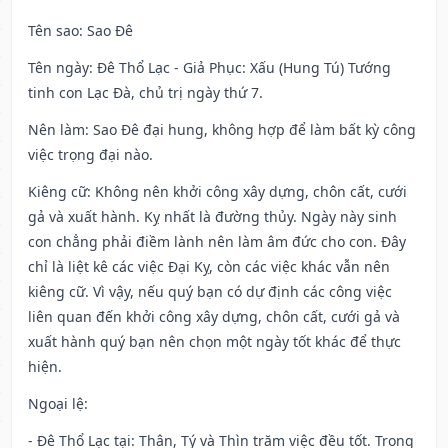
Tên sao
: Sao Đê
Tên ngày
: Đê Thổ Lạc - Giả Phục: Xấu (Hung Tú) Tướng
tinh con Lạc Đà, chủ trị ngày thứ 7.
Nên làm
: Sao Đê đại hung, không hợp để làm bất kỳ công
việc trọng đại nào.
Kiêng cữ
: Không nên khởi công xây dựng, chôn cất, cưới
gả và xuất hành. Kỵ nhất là đường thủy. Ngày này sinh
con chẳng phải điềm lành nên làm âm đức cho con. Đây
chỉ là liệt kê các việc Đại Kỵ, còn các việc khác vẫn nên
kiêng cữ. Vì vậy, nếu quý bạn có dự định các công việc
liên quan đến khởi công xây dựng, chôn cất, cưới gả và
xuất hành quý bạn nên chọn một ngày tốt khác để thực
hiện.
Ngoại lệ
:
- Đê Thổ Lạc tại: Thân, Tý và Thìn trăm việc đều tốt. Trong