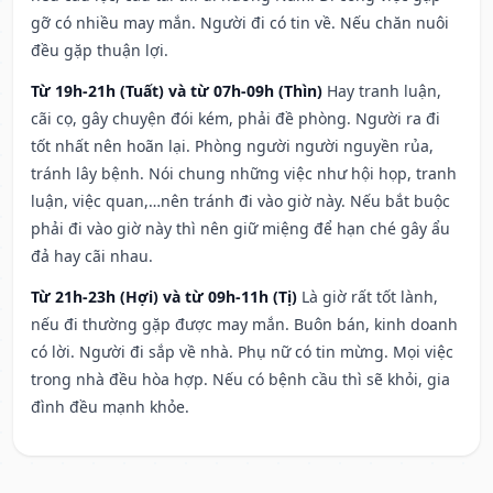
gỡ có nhiều may mắn. Người đi có tin về. Nếu chăn nuôi
đều gặp thuận lợi.
Từ 19h-21h (Tuất) và từ 07h-09h (Thìn)
Hay tranh luận,
cãi cọ, gây chuyện đói kém, phải đề phòng. Người ra đi
tốt nhất nên hoãn lại. Phòng người người nguyền rủa,
tránh lây bệnh. Nói chung những việc như hội họp, tranh
luận, việc quan,…nên tránh đi vào giờ này. Nếu bắt buộc
phải đi vào giờ này thì nên giữ miệng để hạn ché gây ẩu
đả hay cãi nhau.
Từ 21h-23h (Hợi) và từ 09h-11h (Tị)
Là giờ rất tốt lành,
nếu đi thường gặp được may mắn. Buôn bán, kinh doanh
có lời. Người đi sắp về nhà. Phụ nữ có tin mừng. Mọi việc
trong nhà đều hòa hợp. Nếu có bệnh cầu thì sẽ khỏi, gia
đình đều mạnh khỏe.