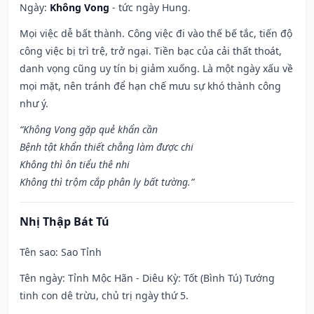
Ngày:
Không Vong
- tức ngày Hung.
Mọi việc dễ bất thành. Công việc đi vào thế bế tắc, tiến độ
công việc bị trì trệ, trở ngại. Tiền bạc của cải thất thoát,
danh vọng cũng uy tín bị giảm xuống. Là một ngày xấu về
mọi mặt, nên tránh để hạn chế mưu sự khó thành công
như ý.
“Không Vong gặp quẻ khẩn cần
Bệnh tật khẩn thiết chẳng làm được chi
Không thì ôn tiểu thê nhi
Không thì trộm cắp phân ly bất tường.”
Nhị Thập Bát Tú
Tên sao
: Sao Tỉnh
Tên ngày
: Tỉnh Mộc Hãn - Diêu Kỳ: Tốt (Bình Tú) Tướng
tinh con dê trừu, chủ trị ngày thứ 5.