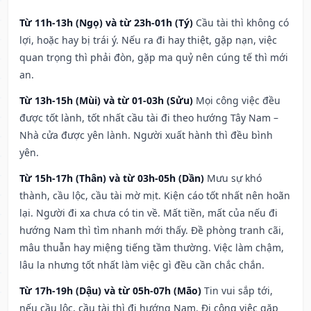
Từ 11h-13h (Ngọ) và từ 23h-01h (Tý)
Cầu tài thì không có
lợi, hoặc hay bị trái ý. Nếu ra đi hay thiệt, gặp nạn, việc
quan trọng thì phải đòn, gặp ma quỷ nên cúng tế thì mới
an.
Từ 13h-15h (Mùi) và từ 01-03h (Sửu)
Mọi công việc đều
được tốt lành, tốt nhất cầu tài đi theo hướng Tây Nam –
Nhà cửa được yên lành. Người xuất hành thì đều bình
yên.
Từ 15h-17h (Thân) và từ 03h-05h (Dần)
Mưu sự khó
thành, cầu lộc, cầu tài mờ mịt. Kiện cáo tốt nhất nên hoãn
lại. Người đi xa chưa có tin về. Mất tiền, mất của nếu đi
hướng Nam thì tìm nhanh mới thấy. Đề phòng tranh cãi,
mâu thuẫn hay miệng tiếng tầm thường. Việc làm chậm,
lâu la nhưng tốt nhất làm việc gì đều cần chắc chắn.
Từ 17h-19h (Dậu) và từ 05h-07h (Mão)
Tin vui sắp tới,
nếu cầu lộc, cầu tài thì đi hướng Nam. Đi công việc gặp