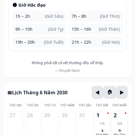
🌑 Giờ Hắc đạo
1h – 2h
(Giờ Sửu)
7h – 8h
(Giờ Thìn)
9h – 10h
(Giờ Tỵ)
15h – 16h
(Giờ Thân)
19h – 20h
(Giờ Tuất)
21h – 22h
(Giờ Hợi)
Không phải tất cả vết thương đều dễ thấy.
— Khuyết Danh
Lịch Tháng 6 Năm 2030
THỨ HAI
THỨ BA
THỨ TƯ
THỨ NĂM
THỨ SÁU
THỨ BẢY
CHỦ NHẬT
27
28
29
30
31
1
2
1/5
2/5
🐈
🐉
Đinh Mão
Mậu Thìn