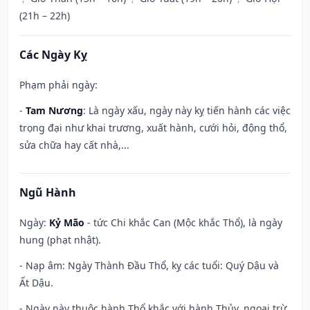
(21h – 22h)
Các Ngày Kỵ
Phạm phải ngày:
-
Tam Nương
: Là ngày xấu, ngày này kỵ tiến hành các việc
trọng đại như khai trương, xuất hành, cưới hỏi, động thổ,
sửa chữa hay cất nhà,...
Ngũ Hành
Ngày:
Kỷ Mão
- tức Chi khắc Can (Mộc khắc Thổ), là ngày
hung (phạt nhật).
- Nạp âm: Ngày Thành Đầu Thổ, kỵ các tuổi: Quý Dậu và
Ất Dậu.
- Ngày này thuộc hành Thổ khắc với hành Thủy, ngoại trừ