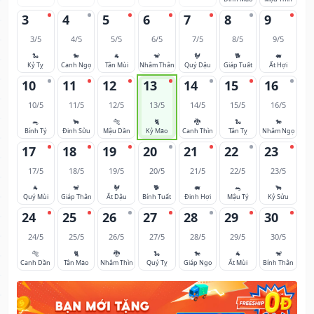
3
4
5
6
7
8
9
3/5
4/5
5/5
6/5
7/5
8/5
9/5
🐍
🐎
🐐
🐒
🐓
🐕
🐖
Kỷ Tỵ
Canh Ngọ
Tân Mùi
Nhâm Thân
Quý Dậu
Giáp Tuất
Ất Hợi
10
11
12
13
14
15
16
10/5
11/5
12/5
13/5
14/5
15/5
16/5
🐀
🐂
🐅
🐈
🐉
🐍
🐎
Bính Tý
Đinh Sửu
Mậu Dần
Kỷ Mão
Canh Thìn
Tân Tỵ
Nhâm Ngọ
17
18
19
20
21
22
23
17/5
18/5
19/5
20/5
21/5
22/5
23/5
🐐
🐒
🐓
🐕
🐖
🐀
🐂
Quý Mùi
Giáp Thân
Ất Dậu
Bính Tuất
Đinh Hợi
Mậu Tý
Kỷ Sửu
24
25
26
27
28
29
30
24/5
25/5
26/5
27/5
28/5
29/5
30/5
🐅
🐈
🐉
🐍
🐎
🐐
🐒
Canh Dần
Tân Mão
Nhâm Thìn
Quý Tỵ
Giáp Ngọ
Ất Mùi
Bính Thân