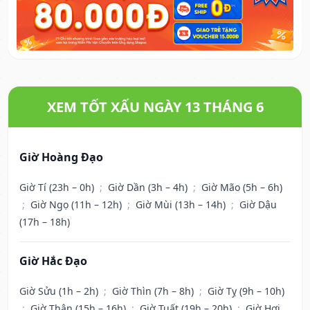
XEM TỐT XẤU NGÀY 13 THÁNG 6
Giờ Hoàng Đạo
Giờ Tí (23h – 0h)
;
Giờ Dần (3h – 4h)
;
Giờ Mão (5h – 6h)
;
Giờ Ngọ (11h – 12h)
;
Giờ Mùi (13h – 14h)
;
Giờ Dậu
(17h – 18h)
Giờ Hắc Đạo
Giờ Sửu (1h – 2h)
;
Giờ Thìn (7h – 8h)
;
Giờ Tỵ (9h – 10h)
;
Giờ Thân (15h – 16h)
;
Giờ Tuất (19h – 20h)
;
Giờ Hợi