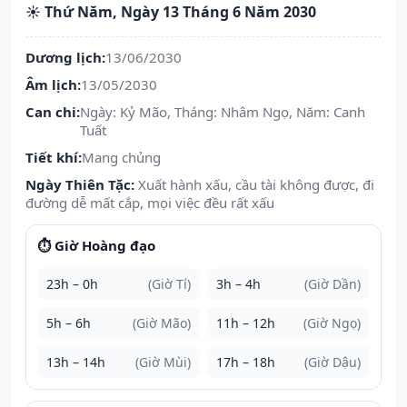
☀️ Thứ Năm, Ngày 13 Tháng 6 Năm 2030
Dương lịch:
13/06/2030
Âm lịch:
13/05/2030
Can chi:
Ngày: Kỷ Mão, Tháng: Nhâm Ngọ, Năm: Canh
Tuất
Tiết khí:
Mang chủng
Ngày Thiên Tặc:
Xuất hành xấu, cầu tài không được, đi
đường dễ mất cắp, mọi việc đều rất xấu
⏱️ Giờ Hoàng đạo
23h – 0h
(Giờ Tí)
3h – 4h
(Giờ Dần)
5h – 6h
(Giờ Mão)
11h – 12h
(Giờ Ngọ)
13h – 14h
(Giờ Mùi)
17h – 18h
(Giờ Dậu)