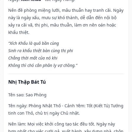
Nên đề phòng miệng lưỡi, mâu thuẫn hay tranh cãi. Ngày
này là ngày xấu, mưu sự khó thành, dễ dẫn đến nội bộ
xảy ra cãi vã, thị phi, mâu thuẫn, làm ơn nên oán hoặc
khẩu thiệt.
“Xích Khẩu là quả bần cùng
Sinh ra khẩu thiệt bàn cùng thị phi
Chẳng thời mất của nó khi
Không thì chó cắn phân ly vợ chồng.”
Nhị Thập Bát Tú
Tên sao
: Sao Phòng
Tên ngày
: Phòng Nhật Thố - Cảnh Yêm: Tốt (Kiết Tú) Tướng
tinh con Thỏ, chủ trị ngày Chủ nhật.
Nên làm
: Mọi việc khởi công tạo tác đều tốt. Ngày này
hợp nhất cho việc cưới gả, xuất hành, xây dựng nhà, chôn