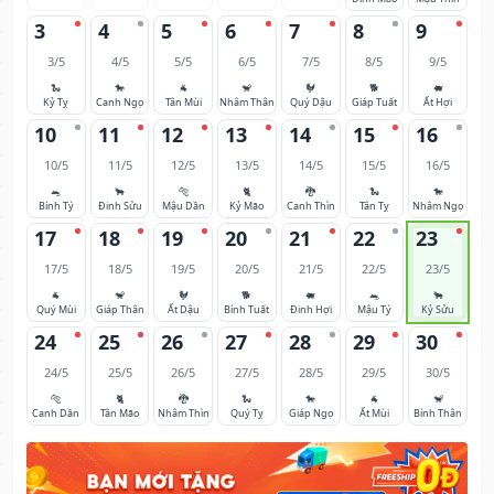
3
4
5
6
7
8
9
3/5
4/5
5/5
6/5
7/5
8/5
9/5
🐍
🐎
🐐
🐒
🐓
🐕
🐖
Kỷ Tỵ
Canh Ngọ
Tân Mùi
Nhâm Thân
Quý Dậu
Giáp Tuất
Ất Hợi
10
11
12
13
14
15
16
10/5
11/5
12/5
13/5
14/5
15/5
16/5
🐀
🐂
🐅
🐈
🐉
🐍
🐎
Bính Tý
Đinh Sửu
Mậu Dần
Kỷ Mão
Canh Thìn
Tân Tỵ
Nhâm Ngọ
17
18
19
20
21
22
23
17/5
18/5
19/5
20/5
21/5
22/5
23/5
🐐
🐒
🐓
🐕
🐖
🐀
🐂
Quý Mùi
Giáp Thân
Ất Dậu
Bính Tuất
Đinh Hợi
Mậu Tý
Kỷ Sửu
24
25
26
27
28
29
30
24/5
25/5
26/5
27/5
28/5
29/5
30/5
🐅
🐈
🐉
🐍
🐎
🐐
🐒
Canh Dần
Tân Mão
Nhâm Thìn
Quý Tỵ
Giáp Ngọ
Ất Mùi
Bính Thân