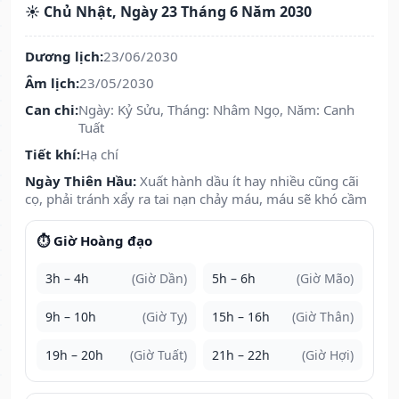
☀️ Chủ Nhật, Ngày 23 Tháng 6 Năm 2030
Dương lịch:
23/06/2030
Âm lịch:
23/05/2030
Can chi:
Ngày: Kỷ Sửu, Tháng: Nhâm Ngọ, Năm: Canh
Tuất
Tiết khí:
Hạ chí
Ngày Thiên Hầu:
Xuất hành dầu ít hay nhiều cũng cãi
cọ, phải tránh xẩy ra tai nạn chảy máu, máu sẽ khó cầm
⏱️ Giờ Hoàng đạo
3h – 4h
(Giờ Dần)
5h – 6h
(Giờ Mão)
9h – 10h
(Giờ Tỵ)
15h – 16h
(Giờ Thân)
19h – 20h
(Giờ Tuất)
21h – 22h
(Giờ Hợi)