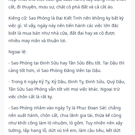
cất, đi thuyền, mưu sự, chặt cỏ phá đất và cả cắt áo.
Kiêng cữ
: Sao Phòng là Đại Kiết Tinh nên không kỵ bất kỳ
việc gì. Vì vậy, ngày này nên tiến hành các việc lớn đặc
biệt là mua bán như nhà cửa, đất đai hay xe cộ được
nhiều may mắn và thuận lợi.
Ngoại lệ
:
- Sao Phòng tại Đinh Sửu hay Tân Sửu đều tốt. Tại Dậu thì
càng tốt hơn, vì Sao Phòng Đăng Viên tại Dậu.
- Trong 6 ngày Kỷ Tỵ, Kỷ Dậu, Đinh Tỵ, Đinh Sửu, Quý Dậu,
Tân Sửu Sao Phòng vẫn tốt với mọi việc khác. Ngoại trừ
việc chôn cất là rất kỵ.
- Sao Phòng nhằm vào ngày Tỵ là Phục Đoạn Sát: chẳng
nên xuất hành, chôn cất, chia lãnh gia tài, thừa kế cũng
như khởi công làm lò nhuộm, lò gốm. Tuy nhiên nên xây
tường, lấp hang lỗ, dứt vú trẻ em, làm cầu tiêu, kết dứt