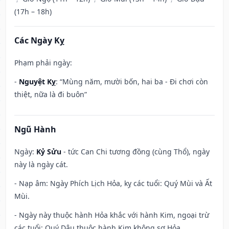
(17h – 18h)
Các Ngày Kỵ
Phạm phải ngày:
-
Nguyệt Kỵ
: “Mùng năm, mười bốn, hai ba - Đi chơi còn
thiệt, nữa là đi buôn”
Ngũ Hành
Ngày:
Kỷ Sửu
- tức Can Chi tương đồng (cùng Thổ), ngày
này là ngày cát.
- Nạp âm: Ngày Phích Lịch Hỏa, kỵ các tuổi: Quý Mùi và Ất
Mùi.
- Ngày này thuộc hành Hỏa khắc với hành Kim, ngoại trừ
các tuổi: Quý Dậu thuộc hành Kim không sợ Hỏa.