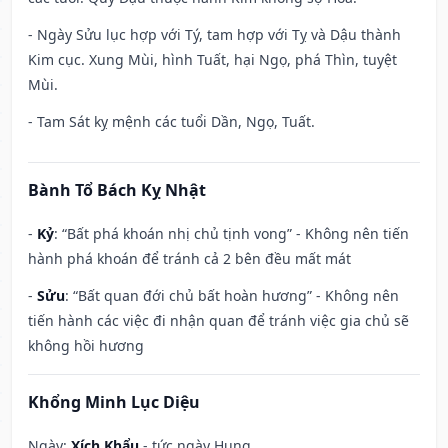
- Ngày Sửu lục hợp với Tý, tam hợp với Tỵ và Dậu thành
Kim cục. Xung Mùi, hình Tuất, hại Ngọ, phá Thìn, tuyệt
Mùi.
- Tam Sát kỵ mệnh các tuổi Dần, Ngọ, Tuất.
Bành Tổ Bách Kỵ Nhật
-
Kỷ
: “Bất phá khoán nhị chủ tịnh vong” - Không nên tiến
hành phá khoán để tránh cả 2 bên đều mất mát
-
Sửu
: “Bất quan đới chủ bất hoàn hương” - Không nên
tiến hành các việc đi nhận quan để tránh việc gia chủ sẽ
không hồi hương
Khổng Minh Lục Diệu
Ngày:
Xích Khẩu
- tức ngày Hung.