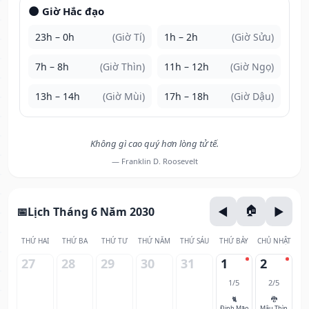
🌑 Giờ Hắc đạo
23h – 0h
(Giờ Tí)
1h – 2h
(Giờ Sửu)
7h – 8h
(Giờ Thìn)
11h – 12h
(Giờ Ngọ)
13h – 14h
(Giờ Mùi)
17h – 18h
(Giờ Dậu)
Không gì cao quý hơn lòng tử tế.
— Franklin D. Roosevelt
Lịch Tháng 6 Năm 2030
THỨ HAI
THỨ BA
THỨ TƯ
THỨ NĂM
THỨ SÁU
THỨ BẢY
CHỦ NHẬT
27
28
29
30
31
1
2
1/5
2/5
🐈
🐉
Đinh Mão
Mậu Thìn