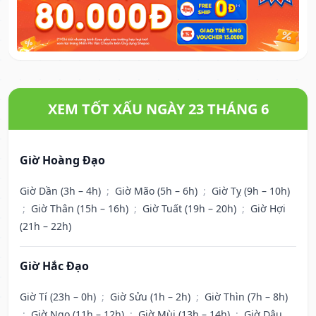
XEM TỐT XẤU NGÀY 23 THÁNG 6
Giờ Hoàng Đạo
Giờ Dần (3h – 4h)
;
Giờ Mão (5h – 6h)
;
Giờ Tỵ (9h – 10h)
;
Giờ Thân (15h – 16h)
;
Giờ Tuất (19h – 20h)
;
Giờ Hợi
(21h – 22h)
Giờ Hắc Đạo
Giờ Tí (23h – 0h)
;
Giờ Sửu (1h – 2h)
;
Giờ Thìn (7h – 8h)
;
Giờ Ngọ (11h – 12h)
;
Giờ Mùi (13h – 14h)
;
Giờ Dậu