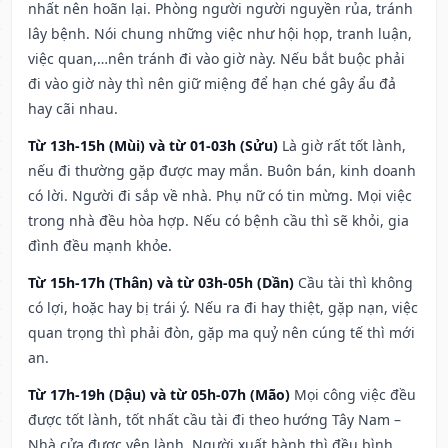
nhất nên hoãn lại. Phòng người người nguyền rủa, tránh
lây bệnh. Nói chung những việc như hội họp, tranh luận,
việc quan,…nên tránh đi vào giờ này. Nếu bắt buộc phải
đi vào giờ này thì nên giữ miệng để hạn ché gây ẩu đả
hay cãi nhau.
Từ 13h-15h (Mùi) và từ 01-03h (Sửu)
Là giờ rất tốt lành,
nếu đi thường gặp được may mắn. Buôn bán, kinh doanh
có lời. Người đi sắp về nhà. Phụ nữ có tin mừng. Mọi việc
trong nhà đều hòa hợp. Nếu có bệnh cầu thì sẽ khỏi, gia
đình đều mạnh khỏe.
Từ 15h-17h (Thân) và từ 03h-05h (Dần)
Cầu tài thì không
có lợi, hoặc hay bị trái ý. Nếu ra đi hay thiệt, gặp nạn, việc
quan trọng thì phải đòn, gặp ma quỷ nên cúng tế thì mới
an.
Từ 17h-19h (Dậu) và từ 05h-07h (Mão)
Mọi công việc đều
được tốt lành, tốt nhất cầu tài đi theo hướng Tây Nam –
Nhà cửa được yên lành. Người xuất hành thì đều bình