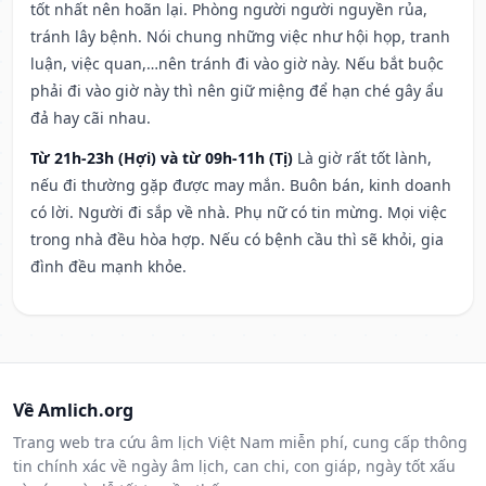
tốt nhất nên hoãn lại. Phòng người người nguyền rủa,
tránh lây bệnh. Nói chung những việc như hội họp, tranh
luận, việc quan,…nên tránh đi vào giờ này. Nếu bắt buộc
phải đi vào giờ này thì nên giữ miệng để hạn ché gây ẩu
đả hay cãi nhau.
Từ 21h-23h (Hợi) và từ 09h-11h (Tị)
Là giờ rất tốt lành,
nếu đi thường gặp được may mắn. Buôn bán, kinh doanh
có lời. Người đi sắp về nhà. Phụ nữ có tin mừng. Mọi việc
trong nhà đều hòa hợp. Nếu có bệnh cầu thì sẽ khỏi, gia
đình đều mạnh khỏe.
Về Amlich.org
Trang web tra cứu âm lịch Việt Nam miễn phí, cung cấp thông
tin chính xác về ngày âm lịch, can chi, con giáp, ngày tốt xấu