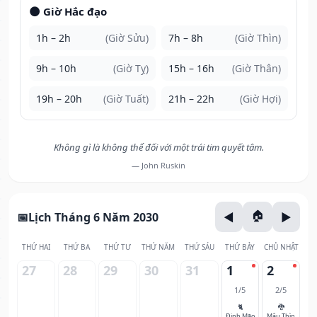
🌑 Giờ Hắc đạo
1h – 2h
(Giờ Sửu)
7h – 8h
(Giờ Thìn)
9h – 10h
(Giờ Tỵ)
15h – 16h
(Giờ Thân)
19h – 20h
(Giờ Tuất)
21h – 22h
(Giờ Hợi)
Không gì là không thể đối với một trái tim quyết tâm.
— John Ruskin
Lịch Tháng 6 Năm 2030
THỨ HAI
THỨ BA
THỨ TƯ
THỨ NĂM
THỨ SÁU
THỨ BẢY
CHỦ NHẬT
27
28
29
30
31
1
2
1/5
2/5
🐈
🐉
Đinh Mão
Mậu Thìn