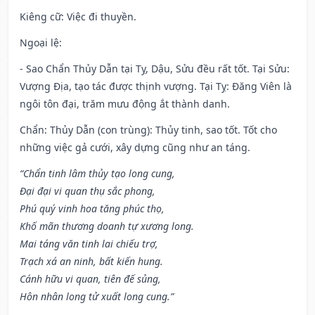
Kiêng cữ
: Việc đi thuyền.
Ngoại lệ
:
- Sao Chẩn Thủy Dẫn tại Tỵ, Dậu, Sửu đều rất tốt. Tại Sửu:
Vượng Địa, tạo tác được thịnh vượng. Tại Tỵ: Đăng Viên là
ngôi tôn đại, trăm mưu động ắt thành danh.
Chẩn: Thủy Dẫn (con trùng): Thủy tinh, sao tốt. Tốt cho
những việc gả cưới, xây dựng cũng như an táng.
“Chẩn tinh lâm thủy tạo long cung,
Đại đại vi quan thụ sắc phong,
Phú quý vinh hoa tăng phúc thọ,
Khố mãn thương doanh tự xương long.
Mai táng văn tinh lai chiếu trợ,
Trạch xá an ninh, bất kiến hung.
Cánh hữu vi quan, tiên đế sủng,
Hôn nhân long tử xuất long cung.”