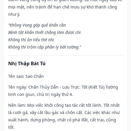
mọi mặt, nên tránh để hạn chế mưu sự khó thành công
như ý.
“Không Vong gặp quẻ khẩn cần
Bệnh tật khẩn thiết chẳng làm được chi
Không thì ôn tiểu thê nhi
Không thì trộm cắp phân ly bất tường.”
Nhị Thập Bát Tú
Tên sao
: Sao Chẩn
Tên ngày
: Chẩn Thủy Dẫn - Lưu Trực: Tốt (Kiết Tú) Tướng
tinh con giun, chủ trị ngày thứ 4.
Nên làm
: Mọi việc khởi công tạo tác rất tốt lành. Tốt nhất
là cưới gả, xây cất lầu gác và chôn cất. Các việc khác như
xuất hành, dựng phòng, chặt cỏ phá đất, cất trại, cũng
tốt.