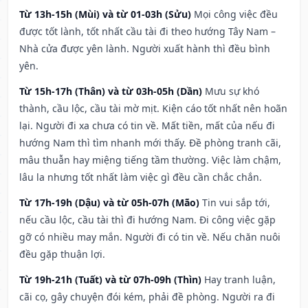
Từ 13h-15h (Mùi) và từ 01-03h (Sửu)
Mọi công việc đều
được tốt lành, tốt nhất cầu tài đi theo hướng Tây Nam –
Nhà cửa được yên lành. Người xuất hành thì đều bình
yên.
Từ 15h-17h (Thân) và từ 03h-05h (Dần)
Mưu sự khó
thành, cầu lộc, cầu tài mờ mịt. Kiện cáo tốt nhất nên hoãn
lại. Người đi xa chưa có tin về. Mất tiền, mất của nếu đi
hướng Nam thì tìm nhanh mới thấy. Đề phòng tranh cãi,
mâu thuẫn hay miệng tiếng tầm thường. Việc làm chậm,
lâu la nhưng tốt nhất làm việc gì đều cần chắc chắn.
Từ 17h-19h (Dậu) và từ 05h-07h (Mão)
Tin vui sắp tới,
nếu cầu lộc, cầu tài thì đi hướng Nam. Đi công việc gặp
gỡ có nhiều may mắn. Người đi có tin về. Nếu chăn nuôi
đều gặp thuận lợi.
Từ 19h-21h (Tuất) và từ 07h-09h (Thìn)
Hay tranh luận,
cãi cọ, gây chuyện đói kém, phải đề phòng. Người ra đi