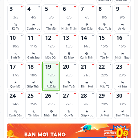
3
4
5
6
7
8
9
3/5
4/5
5/5
6/5
7/5
8/5
9/5
🐍
🐎
🐐
🐒
🐓
🐕
🐖
Kỷ Tỵ
Canh Ngọ
Tân Mùi
Nhâm Thân
Quý Dậu
Giáp Tuất
Ất Hợi
10
11
12
13
14
15
16
10/5
11/5
12/5
13/5
14/5
15/5
16/5
🐀
🐂
🐅
🐈
🐉
🐍
🐎
Bính Tý
Đinh Sửu
Mậu Dần
Kỷ Mão
Canh Thìn
Tân Tỵ
Nhâm Ngọ
17
18
19
20
21
22
23
17/5
18/5
19/5
20/5
21/5
22/5
23/5
🐐
🐒
🐓
🐕
🐖
🐀
🐂
Quý Mùi
Giáp Thân
Ất Dậu
Bính Tuất
Đinh Hợi
Mậu Tý
Kỷ Sửu
24
25
26
27
28
29
30
24/5
25/5
26/5
27/5
28/5
29/5
30/5
🐅
🐈
🐉
🐍
🐎
🐐
🐒
Canh Dần
Tân Mão
Nhâm Thìn
Quý Tỵ
Giáp Ngọ
Ất Mùi
Bính Thân