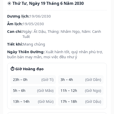
☀️ Thứ Tư, Ngày 19 Tháng 6 Năm 2030
Dương lịch:
19/06/2030
Âm lịch:
19/05/2030
Can chi:
Ngày: Ất Dậu, Tháng: Nhâm Ngọ, Năm: Canh
Tuất
Tiết khí:
Mang chủng
Ngày Thiên Đường:
Xuất hành tốt, quý nhân phù trợ,
buôn bán may mắn, mọi việc đều như ý
⏱️ Giờ Hoàng đạo
23h – 0h
(Giờ Tí)
3h – 4h
(Giờ Dần)
5h – 6h
(Giờ Mão)
11h – 12h
(Giờ Ngọ)
13h – 14h
(Giờ Mùi)
17h – 18h
(Giờ Dậu)