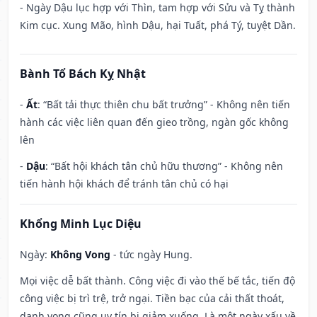
- Ngày Dậu lục hợp với Thìn, tam hợp với Sửu và Tỵ thành
Kim cục. Xung Mão, hình Dậu, hại Tuất, phá Tý, tuyệt Dần.
Bành Tổ Bách Kỵ Nhật
-
Ất
: “Bất tải thực thiên chu bất trưởng” - Không nên tiến
hành các việc liên quan đến gieo trồng, ngàn gốc không
lên
-
Dậu
: “Bất hội khách tân chủ hữu thương” - Không nên
tiến hành hội khách để tránh tân chủ có hại
Khổng Minh Lục Diệu
Ngày:
Không Vong
- tức ngày Hung.
Mọi việc dễ bất thành. Công việc đi vào thế bế tắc, tiến độ
công việc bị trì trệ, trở ngại. Tiền bạc của cải thất thoát,
danh vọng cũng uy tín bị giảm xuống. Là một ngày xấu về