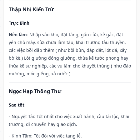
Thập Nhị Kiến Trừ
Trực Bình
Nên làm
: Nhập vào kho, đặt táng, gắn cửa, kê gác, đặt
yên chỗ máy, sửa chữa làm tàu, khai trương tàu thuyền,
các việc bồi đắp thêm ( như bồi bùn, đắp đất, lót đá, xây
bờ kè.) Lót giường đóng giường, thừa kế tước phong hay
thừa kế sự nghiệp, các vụ làm cho khuyết thủng ( như đào
mương, móc giếng, xả nước.)
Ngọc Hạp Thông Thư
Sao tốt
:
- Nguyệt Tài: Tốt nhất cho việc xuất hành, cầu tài lộc, khai
trương, di chuyển hay giao dịch.
- Kính Tâm: Tốt đối với việc tang lễ.