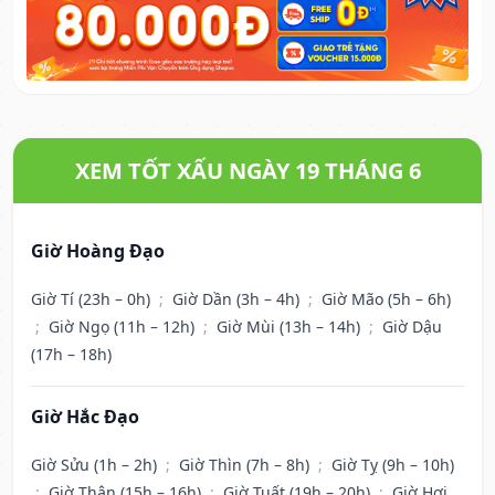
XEM TỐT XẤU NGÀY 19 THÁNG 6
Giờ Hoàng Đạo
Giờ Tí (23h – 0h)
;
Giờ Dần (3h – 4h)
;
Giờ Mão (5h – 6h)
;
Giờ Ngọ (11h – 12h)
;
Giờ Mùi (13h – 14h)
;
Giờ Dậu
(17h – 18h)
Giờ Hắc Đạo
Giờ Sửu (1h – 2h)
;
Giờ Thìn (7h – 8h)
;
Giờ Tỵ (9h – 10h)
;
Giờ Thân (15h – 16h)
;
Giờ Tuất (19h – 20h)
;
Giờ Hợi