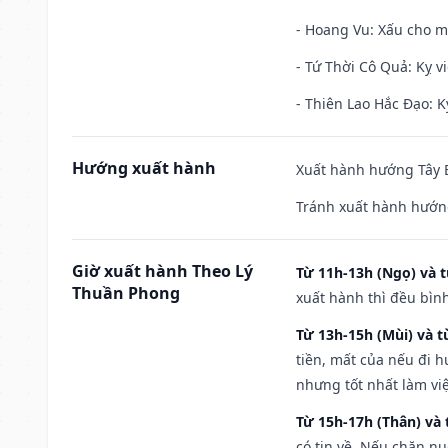
- Hoang Vu: Xấu cho m
- Tứ Thời Cô Quả: Kỵ vi
- Thiên Lao Hắc Đạo: K
Hướng xuất hành
Xuất hành hướng Tây B
Tránh xuất hành hướn
Giờ xuất hành Theo Lý
Từ 11h-13h (Ngọ) và t
Thuần Phong
xuất hành thì đều bìn
Từ 13h-15h (Mùi) và t
tiền, mất của nếu đi 
nhưng tốt nhất làm vi
Từ 15h-17h (Thân) và 
có tin về. Nếu chăn nu