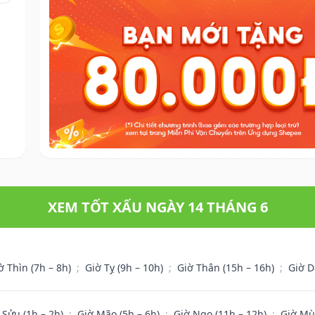
XEM TỐT XẤU NGÀY 14 THÁNG 6
ờ Thìn (7h – 8h)
;
Giờ Tỵ (9h – 10h)
;
Giờ Thân (15h – 16h)
;
Giờ D
 Sửu (1h – 2h)
;
Giờ Mão (5h – 6h)
;
Giờ Ngọ (11h – 12h)
;
Giờ Mù