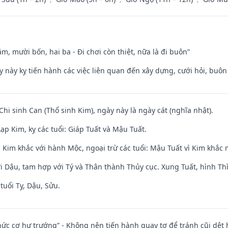
m, mười bốn, hai ba - Đi chơi còn thiệt, nữa là đi buôn”
y này kỵ tiến hành các việc liên quan đến xây dựng, cưới hỏi, buô
Chi sinh Can (Thổ sinh Kim), ngày này là ngày cát (nghĩa nhật).
p Kim, kỵ các tuổi: Giáp Tuất và Mậu Tuất.
 Kim khắc với hành Mộc, ngoại trừ các tuổi: Mậu Tuất vì Kim khắc 
i Dậu, tam hợp với Tý và Thân thành Thủy cục. Xung Tuất, hình Thì
tuổi Tỵ, Dậu, Sửu.
 chức cơ hư trướng” - Không nên tiến hành quay tơ để tránh cũi dệt