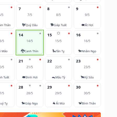
7
8
9
6/5
7/5
8/5
9/5
🐓
🐕
🐖
âm Thân
Quý Dậu
Giáp Tuất
Ất Hợi
🌕
14
15
16
3/5
14/5
15/5
16/5
🐉
🐍
🐎
ỷ Mão
Canh Thìn
Tân Tỵ
Nhâm Ngọ
⭐
21
22
23
0/5
21/5
22/5
23/5
🐖
🐀
🐂
nh Tuất
Đinh Hợi
Mậu Tý
Kỷ Sửu
⭐
28
29
30
7/5
28/5
29/5
30/5
🐎
🐐
🐒
uý Tỵ
Giáp Ngọ
Ất Mùi
Bính Thân