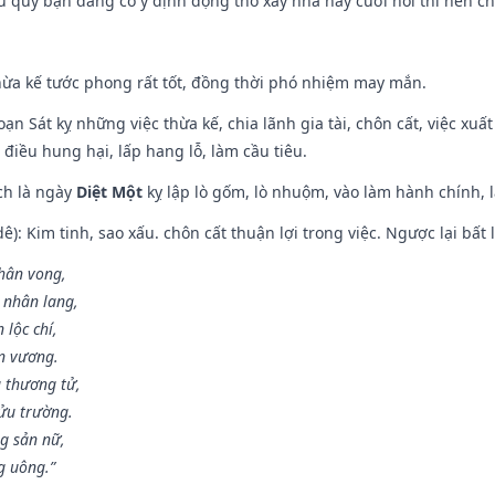
ếu quý bạn đang có ý định động thổ xây nhà hay cưới hỏi thì nên c
hừa kế tước phong rất tốt, đồng thời phó nhiệm may mắn.
ạn Sát kỵ những việc thừa kế, chia lãnh gia tài, chôn cất, việc xuấ
 điều hung hại, lấp hang lỗ, làm cầu tiêu.
ch là ngày
Diệt Một
kỵ lập lò gốm, lò nhuộm, vào làm hành chính, l
: Kim tinh, sao xấu. chôn cất thuận lợi trong việc. Ngược lại bất l
nhân vong,
 nhân lang,
 lộc chí,
ân vương.
 thương tử,
ửu trường.
g sản nữ,
g uông.”