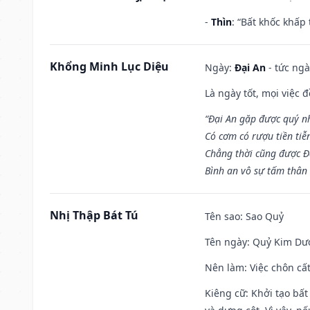
-
Thìn
: “Bất khốc khấp
Khổng Minh Lục Diệu
Ngày:
Đại An
- tức ngà
Là ngày tốt, mọi việc
“Đại An gặp được quý n
Có cơm có rượu tiền tiễ
Chẳng thời cũng được Đ
Bình an vô sự tấm thân
Nhị Thập Bát Tú
Tên sao
: Sao Quỷ
Tên ngày
: Quỷ Kim Dươ
Nên làm
: Việc chôn cấ
Kiêng cữ
: Khởi tạo bất