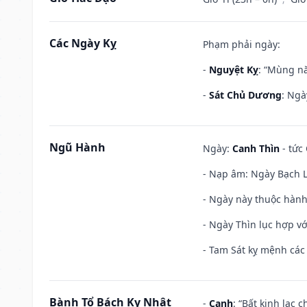
Các Ngày Kỵ
Phạm phải ngày:
-
Nguyệt Kỵ
: “Mùng nă
-
Sát Chủ Dương
: Ngà
Ngũ Hành
Ngày:
Canh Thìn
- tức 
- Nạp âm: Ngày Bạch Lạ
- Ngày này thuộc hành
- Ngày Thìn lục hợp vớ
- Tam Sát kỵ mệnh các 
Bành Tổ Bách Kỵ Nhật
-
Canh
: “Bất kinh lạc