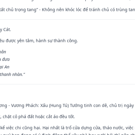
 tất chủ trọng tang” - Không nên khóc lóc để tránh chủ có trùng ta
y Cát.
 đều được yên tâm, hành sự thành công.
hân
n đưa
ại An
 thanh nhàn.”
ng - Vương Phách: Xấu (Hung Tú) Tướng tinh con dê, chủ trị ngày 
t, chặt cỏ phá đất hoặc cắt áo đều tốt.
 kể việc chi cũng hại. Hại nhất là trổ cửa dựng cửa, tháo nước, việ