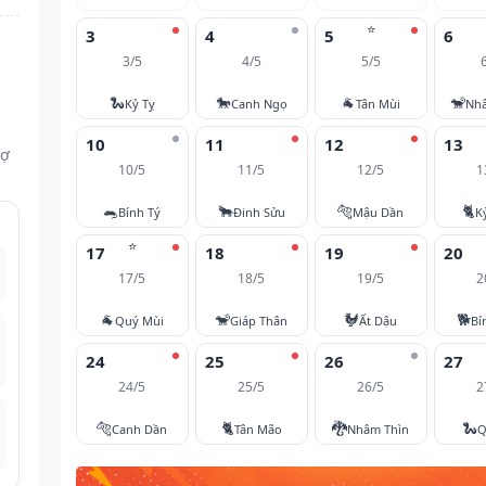
⭐
3
4
5
6
3/5
4/5
5/5
🐍
🐎
🐐
🐒
Kỷ Tỵ
Canh Ngọ
Tân Mùi
Nh
10
11
12
13
vợ
10/5
11/5
12/5
1
🐀
🐂
🐅
🐈
Bính Tý
Đinh Sửu
Mậu Dần
K
⭐
17
18
19
20
17/5
18/5
19/5
2
🐐
🐒
🐓
🐕
Quý Mùi
Giáp Thân
Ất Dậu
Bí
24
25
26
27
24/5
25/5
26/5
2
🐅
🐈
🐉
🐍
Canh Dần
Tân Mão
Nhâm Thìn
Q