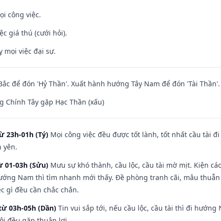
ọi công việc.
ệc giá thú (cưới hỏi).
ỵ mọi việc đại sự.
ắc để đón 'Hỷ Thần'. Xuất hành hướng Tây Nam để đón 'Tài Thần'.
g Chính Tây gặp Hạc Thần (xấu)
ừ 23h-01h (Tý)
Mọi công việc đều được tốt lành, tốt nhất cầu tài
h yên.
ừ 01-03h (Sửu)
Mưu sự khó thành, cầu lộc, cầu tài mờ mịt. Kiện cáo
hướng Nam thì tìm nhanh mới thấy. Đề phòng tranh cãi, mâu thuẫn
ệc gì đều cần chắc chắn.
từ 03h-05h (Dần)
Tin vui sắp tới, nếu cầu lộc, cầu tài thì đi hướ
ôi đều gặp thuận lợi.