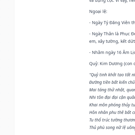
và dựng cột. Vì vậy, n
Ngoại lệ
:
- Ngày Tý Đăng Viên t
- Ngày Thân là Phục Đo
em, xây tường, kết dứt
- Nhằm ngày 16 Âm Lị
Quỷ: Kim Dương (con dê)
“Quỷ tinh khởi tạo tất 
Đường tiền bất kiến chủ
Mai táng thử nhật, quan
Nhi tôn đại đại cận qu
Khai môn phóng thủy tu
Hôn nhân phu thê bất c
Tu thổ trúc tường thươn
Thủ phù song nữ lệ uôn