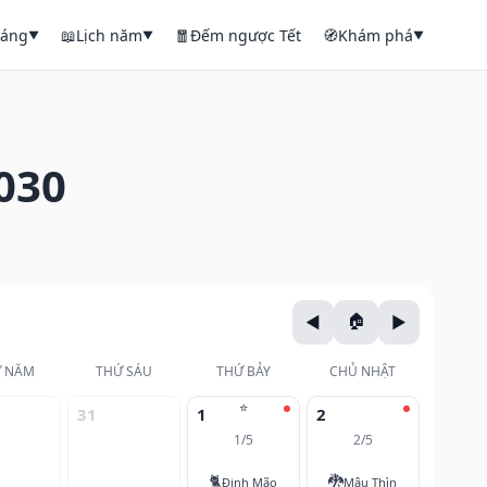
háng
📖
Lịch năm
🧧
Đếm ngược Tết
🧭
Khám phá
▼
▼
▼
030
 NĂM
THỨ SÁU
THỨ BẢY
CHỦ NHẬT
⭐
31
1
2
1/5
2/5
🐈
🐉
Đinh Mão
Mậu Thìn