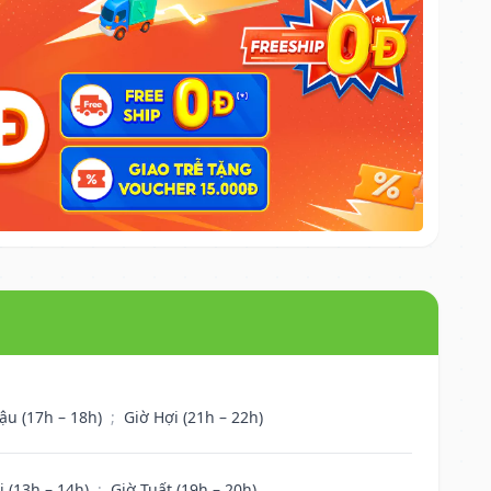
ậu (17h – 18h)
;
Giờ Hợi (21h – 22h)
i (13h – 14h)
;
Giờ Tuất (19h – 20h)