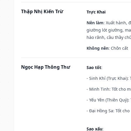
Thập Nhị Kiến Trừ
Trực Khai
Nên làm
: Xuất hành, 
giường lót giường, may
hào rãnh, cầu thầy chữ
Không nên
: Chôn cất
Ngọc Hạp Thông Thư
Sao tốt
:
- Sinh Khí (Trực Khai):
- Minh Tinh: Tốt cho m
- Yếu Yên (Thiên Quý): 
- Đại Hồng Sa: Tốt cho 
Sao xấu
: