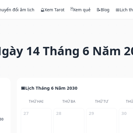
🃏
huyển đổi âm lịch
🔮
Xem Tarot
Xem quẻ
📝
Blog
📅
Lịch t
gày 14 Tháng 6 Năm 2
Lịch Tháng 6 Năm 2030
THỨ HAI
THỨ BA
THỨ TƯ
THỨ
27
28
29
30
30