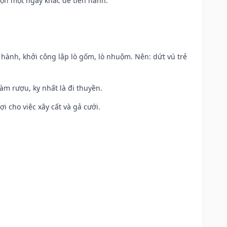
họn một ngày khác để tiến hành.
t hành, khởi công lập lò gốm, lò nhuộm. Nên: dứt vú trẻ
àm rượu, kỵ nhất là đi thuyền.
ợi cho việc xây cất và gả cưới.