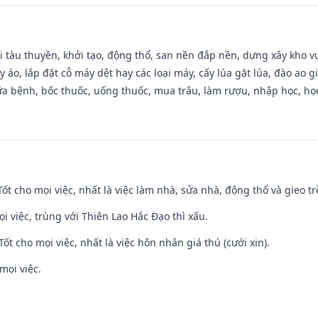
đi tàu thuyền, khởi tạo, động thổ, san nền đắp nền, dựng xây kho
 áo, lắp đặt cỗ máy dệt hay các loại máy, cấy lúa gặt lúa, đào ao 
a bệnh, bốc thuốc, uống thuốc, mua trâu, làm rượu, nhập học, học 
 Tốt cho mọi việc, nhất là việc làm nhà, sửa nhà, động thổ và gieo tr
ọi việc, trùng với Thiên Lao Hắc Đạo thì xấu.
Tốt cho mọi việc, nhất là việc hôn nhân giá thú (cưới xin).
mọi việc.