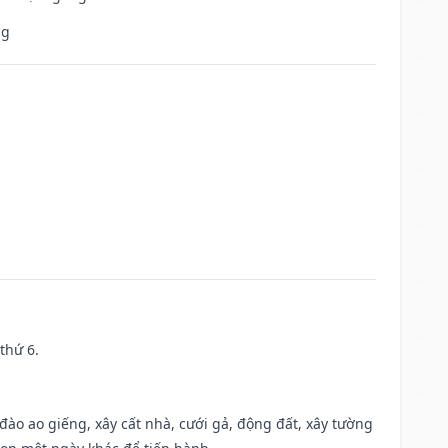
ng
thứ 6.
c đào ao giếng, xây cất nhà, cưới gả, động đất, xây tường