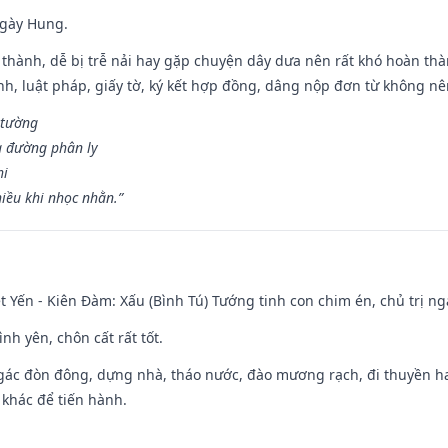
ngày Hung.
 thành, dễ bị trễ nải hay gặp chuyện dây dưa nên rất khó hoàn th
ính, luật pháp, giấy tờ, ký kết hợp đồng, dâng nộp đơn từ không nên
 tường
a đường phân ly
hi
iều khi nhọc nhằn.”
 Yến - Kiên Đàm: Xấu (Bình Tú) Tướng tinh con chim én, chủ trị ng
ình yên, chôn cất rất tốt.
gác đòn đông, dựng nhà, tháo nước, đào mương rạch, đi thuyền hay
 khác để tiến hành.