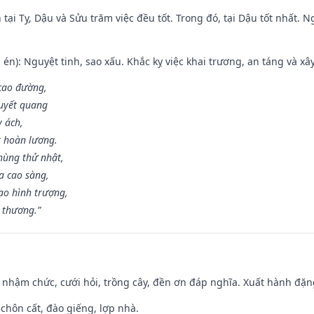
tại Tỵ, Dậu và Sửu trăm việc đều tốt. Trong đó, tại Dậu tốt nhất.
én): Nguyệt tinh, sao xấu. Khắc kỵ việc khai trương, an táng và xâ
 cao đường,
huyết quang
y ách,
t hoàn lương.
hùng thử nhật,
a cao sàng,
ạo hình trượng,
i thương.”
 nhậm chức, cưới hỏi, trồng cây, đền ơn đáp nghĩa. Xuất hành đặng 
 chôn cất, đào giếng, lợp nhà.