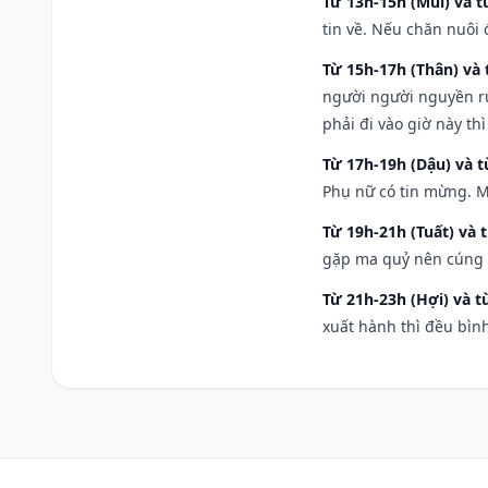
Từ 13h-15h (Mùi) và t
tin về. Nếu chăn nuôi 
Từ 15h-17h (Thân) và 
người người nguyền rủ
phải đi vào giờ này th
Từ 17h-19h (Dậu) và 
Phụ nữ có tin mừng. M
Từ 19h-21h (Tuất) và 
gặp ma quỷ nên cúng t
Từ 21h-23h (Hợi) và t
xuất hành thì đều bìn