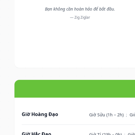
Bạn không cần hoàn hảo để bắt đầu.
— Zig Ziglar
Giờ Hoàng Đạo
Giờ Sửu (1h – 2h)
;
Gi
Giờ Hắc Đạo
Giờ Tí (23h – 0h)
;
Giờ