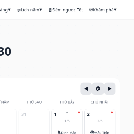
háng
📖
Lịch năm
🧧
Đếm ngược Tết
🧭
Khám phá
▼
▼
▼
30
 NĂM
THỨ SÁU
THỨ BẢY
CHỦ NHẬT
⭐
31
1
2
1/5
2/5
🐈
🐉
Đinh Mão
Mậu Thìn