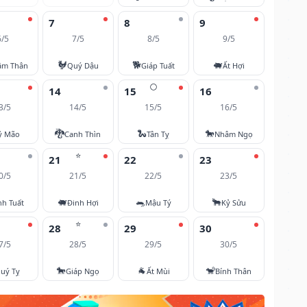
7
8
9
6/5
7/5
8/5
9/5
🐓
🐕
🐖
âm Thân
Quý Dậu
Giáp Tuất
Ất Hợi
🌕
14
15
16
3/5
14/5
15/5
16/5
🐉
🐍
🐎
ỷ Mão
Canh Thìn
Tân Tỵ
Nhâm Ngọ
⭐
21
22
23
0/5
21/5
22/5
23/5
🐖
🐀
🐂
nh Tuất
Đinh Hợi
Mậu Tý
Kỷ Sửu
⭐
28
29
30
7/5
28/5
29/5
30/5
🐎
🐐
🐒
uý Tỵ
Giáp Ngọ
Ất Mùi
Bính Thân