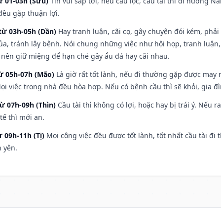
ừ 01-03h (Sửu)
Tin vui sắp tới, nếu cầu lộc, cầu tài thì đi hướng 
đều gặp thuận lợi.
từ 03h-05h (Dần)
Hay tranh luận, cãi cọ, gây chuyện đói kém, phải
a, tránh lây bệnh. Nói chung những việc như hội họp, tranh luận,
ì nên giữ miệng để hạn ché gây ẩu đả hay cãi nhau.
từ 05h-07h (Mão)
Là giờ rất tốt lành, nếu đi thường gặp được may 
ọi việc trong nhà đều hòa hợp. Nếu có bệnh cầu thì sẽ khỏi, gia 
từ 07h-09h (Thìn)
Cầu tài thì không có lợi, hoặc hay bị trái ý. Nếu r
ế thì mới an.
ừ 09h-11h (Tị)
Mọi công việc đều được tốt lành, tốt nhất cầu tài 
h yên.