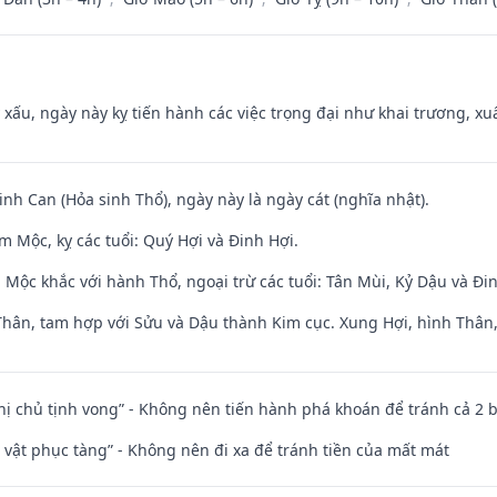
y xấu, ngày này kỵ tiến hành các việc trọng đại như khai trương, xuấ
sinh Can (Hỏa sinh Thổ), ngày này là ngày cát (nghĩa nhật).
 Mộc, kỵ các tuổi: Quý Hợi và Đinh Hợi.
 Mộc khắc với hành Thổ, ngoại trừ các tuổi: Tân Mùi, Kỷ Dậu và Đ
Thân, tam hợp với Sửu và Dậu thành Kim cục. Xung Hợi, hình Thân, 
nhị chủ tịnh vong” - Không nên tiến hành phá khoán để tránh cả 2
ài vật phục tàng” - Không nên đi xa để tránh tiền của mất mát