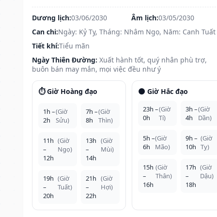
Dương lịch:
03/06/2030
Âm lịch:
03/05/2030
Can chi:
Ngày: Kỷ Tỵ, Tháng: Nhâm Ngọ, Năm: Canh Tuất
Tiết khí:
Tiểu mãn
Ngày Thiên Đường:
Xuất hành tốt, quý nhân phù trợ,
buôn bán may mắn, mọi việc đều như ý
⏱️ Giờ Hoàng đạo
🌑 Giờ Hắc đạo
23h –
(Giờ
3h –
(Giờ
1h –
(Giờ
7h –
(Giờ
0h
Tí)
4h
Dần)
2h
Sửu)
8h
Thìn)
5h –
(Giờ
9h –
(Giờ
11h
(Giờ
13h
(Giờ
6h
Mão)
10h
Tỵ)
–
Ngọ)
–
Mùi)
12h
14h
15h
(Giờ
17h
(Giờ
–
Thân)
–
Dậu)
19h
(Giờ
21h
(Giờ
16h
18h
–
Tuất)
–
Hợi)
20h
22h