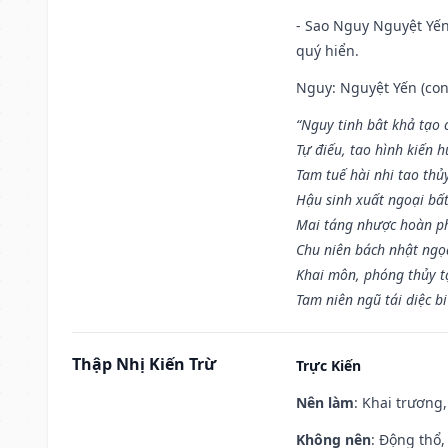
- Sao Nguy Nguyệt Yến 
quý hiển.
Nguy: Nguyệt Yến (con 
“Nguy tinh bât khả tạo
Tự điếu, tao hình kiến 
Tam tuế hài nhi tao thủ
Hậu sinh xuất ngoại bấ
Mai táng nhược hoàn p
Chu niên bách nhật ngọ
Khai môn, phóng thủy t
Tam niên ngũ tái diệc b
Thập Nhị Kiến Trừ
Trực Kiến
Nên làm
: Khai trương,
Không nên
: Động thổ,