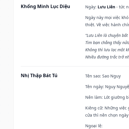
Khổng Minh Lục Diệu
Ngày:
Lưu Liên
- tức 
Ngày này mọi việc khó
thiệt. Về việc hành ch
“Lưu Liên là chuyện bất
Tìm bạn chẳng thấy nử
Không thì lưu lạc một k
Nhiều đường trắc trở nh
Nhị Thập Bát Tú
Tên sao
: Sao Nguy
Tên ngày
: Nguy Nguyệt
Nên làm
: Lót giường b
Kiêng cữ
: Những việc 
cửa thì nên chọn ngày
Ngoại lệ
: