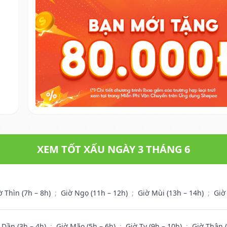
XEM TỐT XẤU NGÀY 3 THÁNG 6
ờ Thìn (7h – 8h)
;
Giờ Ngọ (11h – 12h)
;
Giờ Mùi (13h – 14h)
;
Giờ
 Dần (3h – 4h)
;
Giờ Mão (5h – 6h)
;
Giờ Tỵ (9h – 10h)
;
Giờ Thân 