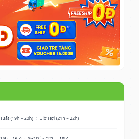
 Tuất (19h – 20h)
;
Giờ Hợi (21h – 22h)
(15h – 16h)
;
Giờ Dậu (17h – 18h)