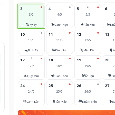
⭐
3
4
5
6
3/5
4/5
5/5
🐍
🐎
🐐
🐒
Kỷ Tỵ
Canh Ngọ
Tân Mùi
Nh
10
11
12
13
10/5
11/5
12/5
1
🐀
🐂
🐅
🐈
Bính Tý
Đinh Sửu
Mậu Dần
K
⭐
17
18
19
20
17/5
18/5
19/5
2
🐐
🐒
🐓
🐕
Quý Mùi
Giáp Thân
Ất Dậu
Bí
24
25
26
27
24/5
25/5
26/5
2
🐅
🐈
🐉
🐍
Canh Dần
Tân Mão
Nhâm Thìn
Q