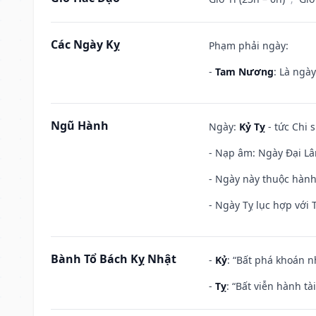
Các Ngày Kỵ
Phạm phải ngày:
-
Tam Nương
: Là ngà
Ngũ Hành
Ngày:
Kỷ Tỵ
- tức Chi 
- Nạp âm: Ngày Đại Lâm
- Ngày này thuộc hành
- Ngày Tỵ lục hợp với 
Bành Tổ Bách Kỵ Nhật
-
Kỷ
: “Bất phá khoán 
-
Tỵ
: “Bất viễn hành t