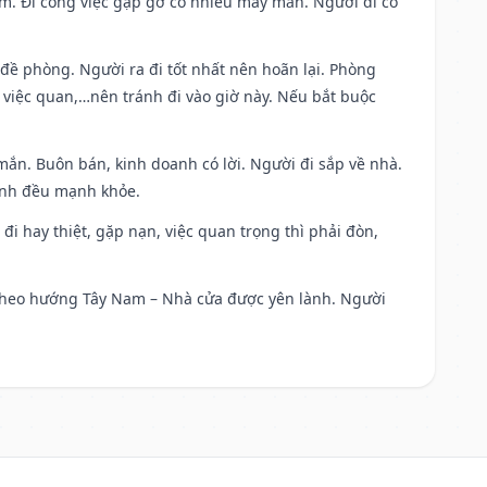
Nam. Đi công việc gặp gỡ có nhiều may mắn. Người đi có
 đề phòng. Người ra đi tốt nhất nên hoãn lại. Phòng
 việc quan,…nên tránh đi vào giờ này. Nếu bắt buộc
mắn. Buôn bán, kinh doanh có lời. Người đi sắp về nhà.
đình đều mạnh khỏe.
a đi hay thiệt, gặp nạn, việc quan trọng thì phải đòn,
đi theo hướng Tây Nam – Nhà cửa được yên lành. Người