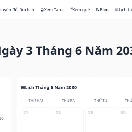
🃏
huyển đổi âm lịch
🔮
Xem Tarot
Xem quẻ
📝
Blog
📅
Lịch t
gày 3 Tháng 6 Năm 20
Lịch Tháng 6 Năm 2030
THỨ HAI
THỨ BA
THỨ TƯ
THỨ
27
28
29
30
30