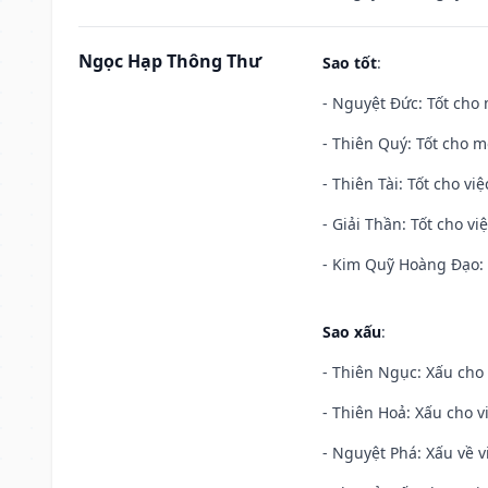
Ngọc Hạp Thông Thư
Sao tốt
:
- Nguyệt Đức: Tốt cho 
- Thiên Quý: Tốt cho mọ
- Thiên Tài: Tốt cho vi
- Giải Thần: Tốt cho vi
- Kim Quỹ Hoàng Đạo: T
Sao xấu
:
- Thiên Ngục: Xấu cho 
- Thiên Hoả: Xấu cho v
- Nguyệt Phá: Xấu về v