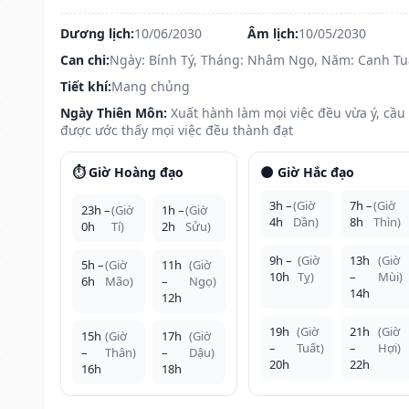
Dương lịch:
10/06/2030
Âm lịch:
10/05/2030
Can chi:
Ngày: Bính Tý, Tháng: Nhâm Ngọ, Năm: Canh Tu
Tiết khí:
Mang chủng
Ngày Thiên Môn:
Xuất hành làm mọi việc đều vừa ý, cầu
được ước thấy mọi việc đều thành đạt
⏱️ Giờ Hoàng đạo
🌑 Giờ Hắc đạo
3h –
(Giờ
7h –
(Giờ
23h –
(Giờ
1h –
(Giờ
4h
Dần)
8h
Thìn)
0h
Tí)
2h
Sửu)
9h –
(Giờ
13h
(Giờ
5h –
(Giờ
11h
(Giờ
10h
Tỵ)
–
Mùi)
6h
Mão)
–
Ngọ)
14h
12h
19h
(Giờ
21h
(Giờ
15h
(Giờ
17h
(Giờ
–
Tuất)
–
Hợi)
–
Thân)
–
Dậu)
20h
22h
16h
18h