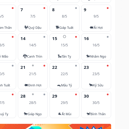
7
8
9
6/5
7/5
8/5
9/5
🐓
🐕
🐖
âm Thân
Quý Dậu
Giáp Tuất
Ất Hợi
🌕
14
15
16
3/5
14/5
15/5
16/5
🐉
🐍
🐎
ỷ Mão
Canh Thìn
Tân Tỵ
Nhâm Ngọ
⭐
21
22
23
0/5
21/5
22/5
23/5
🐖
🐀
🐂
nh Tuất
Đinh Hợi
Mậu Tý
Kỷ Sửu
⭐
28
29
30
7/5
28/5
29/5
30/5
🐎
🐐
🐒
uý Tỵ
Giáp Ngọ
Ất Mùi
Bính Thân