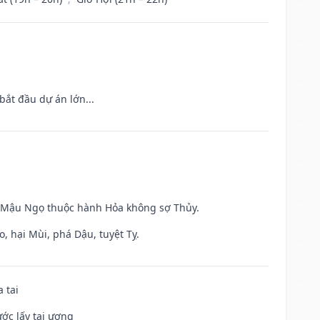
bắt đầu dự án lớn...
và Mậu Ngọ thuộc hành Hỏa không sợ Thủy.
, hại Mùi, phá Dậu, tuyệt Tỵ.
 tai
ước lấy tai ương