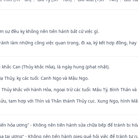
ăm sự đều kỵ không nên tiến hành bất cứ việc gì.
Tránh làm những công việc quan trọng, đi xa, ký kết hợp đồng, hay 
i khắc Can (Thủy khắc Hỏa), là ngày hung (phạt nhật).
ạ Thủy, kỵ các tuổi: Canh Ngọ và Mậu Ngọ.
 Thủy khắc với hành Hỏa, ngoại trừ các tuổi: Mậu Tý, Bính Thân 
 Sửu, tam hợp với Thìn và Thân thành Thủy cục. Xung Ngọ, hình Mão
t kiến hỏa ương” - Không nên tiến hành sửa chữa bếp để tránh bị hỏa
nhạ tai ương” - Không nên tiến hành gieo quẻ hỏi việc để tránh tự r