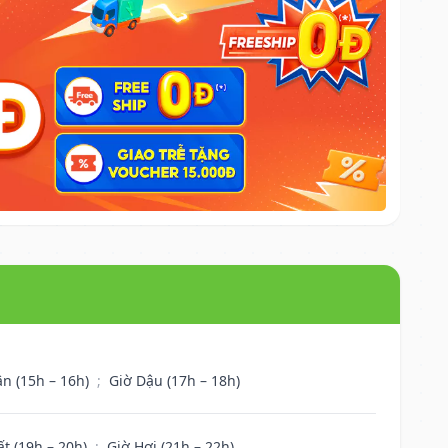
ân (15h – 16h)
;
Giờ Dậu (17h – 18h)
ất (19h – 20h)
;
Giờ Hợi (21h – 22h)