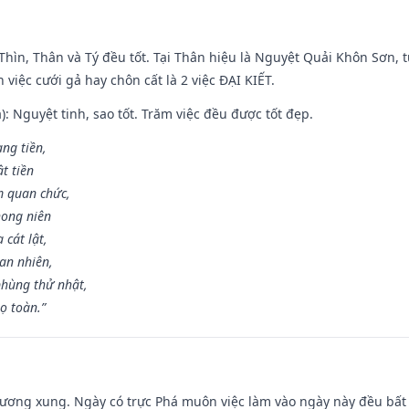
 Thìn, Thân và Tý đều tốt. Tại Thân hiệu là Nguyệt Quải Khôn Sơn, t
việc cưới gả hay chôn cất là 2 việc ĐẠI KIẾT.
): Nguyệt tinh, sao tốt. Trăm việc đều được tốt đẹp.
ang tiền,
t tiền
m quan chức,
hong niên
cát lật,
an nhiên,
hùng thử nhật,
ọ toàn.”
ương xung. Ngày có trực Phá muôn việc làm vào ngày này đều bất l