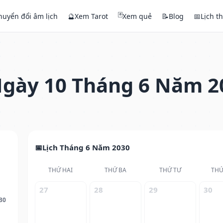
🃏
huyển đổi âm lịch
🔮
Xem Tarot
Xem quẻ
📝
Blog
📅
Lịch t
gày 10 Tháng 6 Năm 2
Lịch Tháng 6 Năm 2030
THỨ HAI
THỨ BA
THỨ TƯ
THỨ
27
28
29
30
30