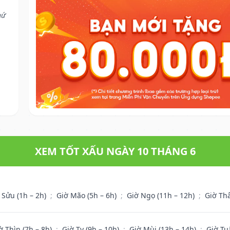
hứ
XEM TỐT XẤU NGÀY 10 THÁNG 6
 Sửu (1h – 2h)
;
Giờ Mão (5h – 6h)
;
Giờ Ngọ (11h – 12h)
;
Giờ Th
ờ Thìn (7h – 8h)
;
Giờ Tỵ (9h – 10h)
;
Giờ Mùi (13h – 14h)
;
Giờ Tu