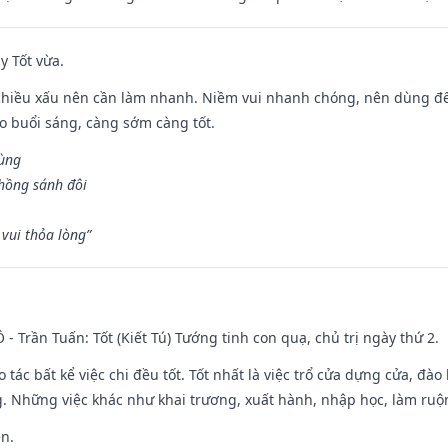
y Tốt vừa.
chiều xấu nên cần làm nhanh. Niềm vui nhanh chóng, nên dùng để 
ào buổi sáng, càng sớm càng tốt.
hùng
hồng sánh đôi
vui thỏa lòng”
Ô - Trần Tuấn: Tốt (Kiết Tú) Tướng tinh con quạ, chủ trị ngày thứ 2.
o tác bất kể việc chi đều tốt. Tốt nhất là việc trổ cửa dựng cửa, đà
. Những việc khác như khai trương, xuất hành, nhập học, làm ruộn
ền.