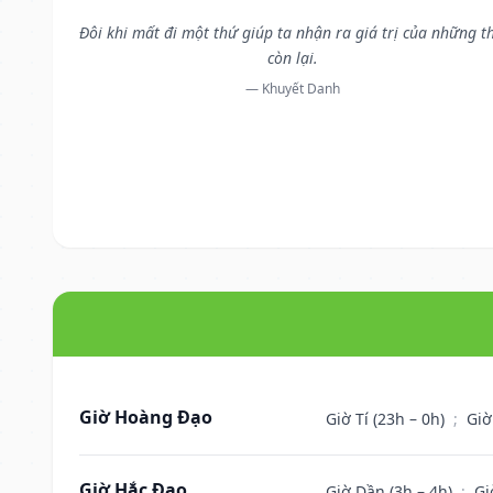
Đôi khi mất đi một thứ giúp ta nhận ra giá trị của những t
còn lại.
— Khuyết Danh
Giờ Hoàng Đạo
Giờ Tí (23h – 0h)
;
Giờ
Giờ Hắc Đạo
Giờ Dần (3h – 4h)
;
Gi