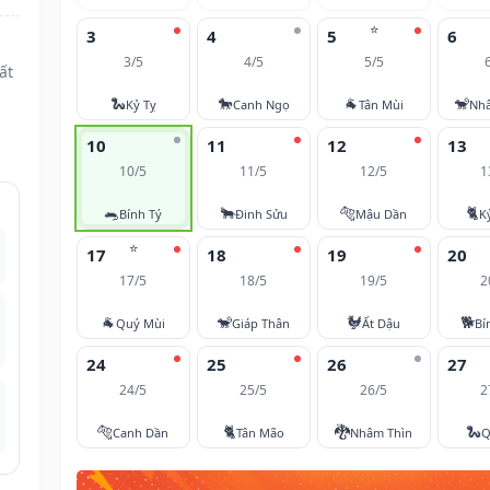
⭐
3
4
5
6
3/5
4/5
5/5
ất
🐍
🐎
🐐
🐒
Kỷ Tỵ
Canh Ngọ
Tân Mùi
Nh
10
11
12
13
10/5
11/5
12/5
1
🐀
🐂
🐅
🐈
Bính Tý
Đinh Sửu
Mậu Dần
K
⭐
17
18
19
20
17/5
18/5
19/5
2
🐐
🐒
🐓
🐕
Quý Mùi
Giáp Thân
Ất Dậu
Bí
24
25
26
27
24/5
25/5
26/5
2
🐅
🐈
🐉
🐍
Canh Dần
Tân Mão
Nhâm Thìn
Q