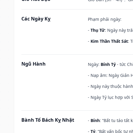
Các Ngày Kỵ
Phạm phải ngày:
-
Thụ Tử
: Ngày này tr
-
Kim Thần Thất Sát
: 
Ngũ Hành
Ngày:
Bính Tý
- tức Ch
- Nạp âm: Ngày Giản H
- Ngày này thuộc hành
- Ngày Tý lục hợp với
Bành Tổ Bách Kỵ Nhật
-
Bính
: “Bất tu táo tấ
-
Tý
: “Bất vấn bốc tự 