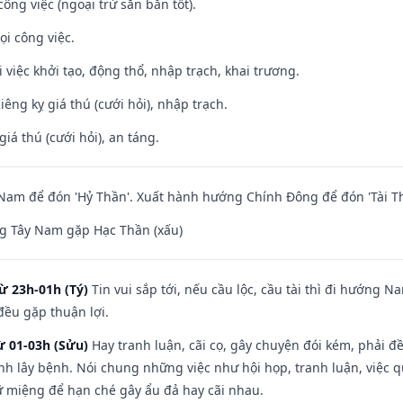
ông việc (ngoại trừ săn bắn tốt).
ọi công việc.
i việc khởi tạo, động thổ, nhập trạch, khai trương.
Kiêng kỵ giá thú (cưới hỏi), nhập trạch.
giá thú (cưới hỏi), an táng.
am để đón 'Hỷ Thần'. Xuất hành hướng Chính Đông để đón 'Tài Th
g Tây Nam gặp Hạc Thần (xấu)
ừ 23h-01h (Tý)
Tin vui sắp tới, nếu cầu lộc, cầu tài thì đi hướng 
đều gặp thuận lợi.
ừ 01-03h (Sửu)
Hay tranh luận, cãi cọ, gây chuyện đói kém, phải đ
nh lây bệnh. Nói chung những việc như hội họp, tranh luận, việc q
iữ miệng để hạn ché gây ẩu đả hay cãi nhau.