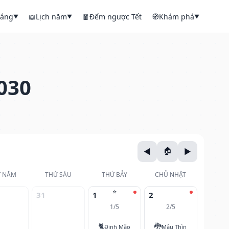
háng
📖
Lịch năm
🧧
Đếm ngược Tết
🧭
Khám phá
▼
▼
▼
030
 NĂM
THỨ SÁU
THỨ BẢY
CHỦ NHẬT
⭐
31
1
2
1/5
2/5
🐈
🐉
Đinh Mão
Mậu Thìn