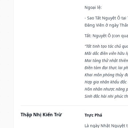
Ngoại lệ
:
- Sao Tất Nguyệt Ô tại
Đăng Viên ở ngày Thân 
Tất: Nguyệt Ô (con quạ
“Tất tinh tạo tác chủ qu
Mãi dắc điền viên hữu lậ
Mai táng thử nhật thiê
Điền tàm đại thực lai p
Khai môn phóng thủy đa 
Hợp gia nhân khẩu đắc 
Hôn nhân nhược năng p
Sinh đắc hài nhi phúc th
Thập Nhị Kiến Trừ
Trực Phá
Là ngày Nhật Nguyệt t