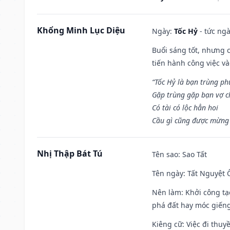
Khổng Minh Lục Diệu
Ngày:
Tốc Hỷ
- tức ngà
Buổi sáng tốt, nhưng 
tiến hành công việc v
“Tốc Hỷ là bạn trùng p
Gặp trùng gặp bạn vợ c
Có tài có lộc hẳn hoi
Cầu gì cũng được mừng 
Nhị Thập Bát Tú
Tên sao
: Sao Tất
Tên ngày
: Tất Nguyệt 
Nên làm
: Khởi công tạ
phá đất hay móc giếng
Kiêng cữ
: Việc đi thuy