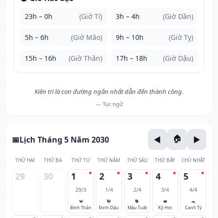
23h – 0h
(Giờ Tí)
3h – 4h
(Giờ Dần)
5h – 6h
(Giờ Mão)
9h – 10h
(Giờ Tỵ)
15h – 16h
(Giờ Thân)
17h – 18h
(Giờ Dậu)
Kiên trì là con đường ngắn nhất dẫn đến thành công.
— Tục ngữ
Lịch Tháng 5 Năm 2030
THỨ HAI
THỨ BA
THỨ TƯ
THỨ NĂM
THỨ SÁU
THỨ BẢY
CHỦ NHẬT
29
30
1
2
3
4
5
29/3
1/4
2/4
3/4
4/4
🐒
🐓
🐕
🐖
🐀
Bính Thân
Đinh Dậu
Mậu Tuất
Kỷ Hợi
Canh Tý