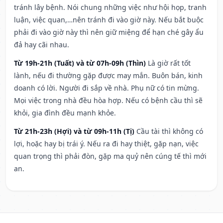
tránh lây bệnh. Nói chung những việc như hội họp, tranh
luận, việc quan,…nên tránh đi vào giờ này. Nếu bắt buộc
phải đi vào giờ này thì nên giữ miệng để hạn ché gây ẩu
đả hay cãi nhau.
Từ 19h-21h (Tuất) và từ 07h-09h (Thìn)
Là giờ rất tốt
lành, nếu đi thường gặp được may mắn. Buôn bán, kinh
doanh có lời. Người đi sắp về nhà. Phụ nữ có tin mừng.
Mọi việc trong nhà đều hòa hợp. Nếu có bệnh cầu thì sẽ
khỏi, gia đình đều mạnh khỏe.
Từ 21h-23h (Hợi) và từ 09h-11h (Tị)
Cầu tài thì không có
lợi, hoặc hay bị trái ý. Nếu ra đi hay thiệt, gặp nạn, việc
quan trọng thì phải đòn, gặp ma quỷ nên cúng tế thì mới
an.