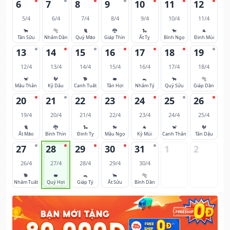
6
7
8
9
10
11
12
5/4
6/4
7/4
8/4
9/4
10/4
11/4
🐂
🐅
🐈
🐉
🐍
🐎
🐐
Tân Sửu
Nhâm Dần
Quý Mão
Giáp Thìn
Ất Tỵ
Bính Ngọ
Đinh Mùi
13
14
15
16
17
18
19
12/4
13/4
14/4
15/4
16/4
17/4
18/4
🐒
🐓
🐕
🐖
🐀
🐂
🐅
Mậu Thân
Kỷ Dậu
Canh Tuất
Tân Hợi
Nhâm Tý
Quý Sửu
Giáp Dần
20
21
22
23
24
25
26
19/4
20/4
21/4
22/4
23/4
24/4
25/4
🐈
🐉
🐍
🐎
🐐
🐒
🐓
Ất Mão
Bính Thìn
Đinh Tỵ
Mậu Ngọ
Kỷ Mùi
Canh Thân
Tân Dậu
27
28
29
30
31
1
2
26/4
27/4
28/4
29/4
30/4
🐕
🐖
🐀
🐂
🐅
Nhâm Tuất
Quý Hợi
Giáp Tý
Ất Sửu
Bính Dần