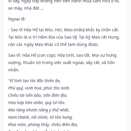
Vì vậy, ngày này không nên tiến hành mua sắm như ô tô,
xe máy, nhà đất ...
Ngoại lệ
:
- Sao Vĩ Hỏa Hổ tại Mùi, Hợi, Mẹo (mão) khắc kỵ chôn cất.
Tại Mùi là vị trí Hãm Địa của Sao Vỹ. Tại Kỷ Mẹo rất Hung,
còn các ngày Mẹo khác có thể tạm dùng được.
Sao Vĩ: Hỏa Hổ (con cọp): Hỏa tinh, sao tốt. Mọi sự hưng
vượng, thuận lợi trong việc xuất ngoại, xây cất, và hôn
nhân.
“Vĩ tinh tạo tác đắc thiên ân,
Phú quý, vinh hoa, phúc thọ ninh,
Chiêu tài tiến bảo, tiến điền địa,
Hòa hợp hôn nhân, quý tử tôn.
Mai táng nhược năng y thử nhật,
Nam thanh, nữ chính, tử tôn hưng.
Khai môn, phóng thủy, chiêu điền địa,