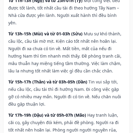
Từ 11h-13h (Ngọ) và từ 23h-01h (Tý)
Mọi công việc đều
được tốt lành, tốt nhất cầu tài đi theo hướng Tây Nam –
Nhà cửa được yên lành. Người xuất hành thì đều bình
yên.
Từ 13h-15h (Mùi) và từ 01-03h (Sửu)
Mưu sự khó thành,
cầu lộc, cầu tài mờ mịt. Kiện cáo tốt nhất nên hoãn lại.
Người đi xa chưa có tin về. Mất tiền, mất của nếu đi
hướng Nam thì tìm nhanh mới thấy. Đề phòng tranh cãi,
mâu thuẫn hay miệng tiếng tầm thường. Việc làm chậm,
lâu la nhưng tốt nhất làm việc gì đều cần chắc chắn.
Từ 15h-17h (Thân) và từ 03h-05h (Dần)
Tin vui sắp tới,
nếu cầu lộc, cầu tài thì đi hướng Nam. Đi công việc gặp
gỡ có nhiều may mắn. Người đi có tin về. Nếu chăn nuôi
đều gặp thuận lợi.
Từ 17h-19h (Dậu) và từ 05h-07h (Mão)
Hay tranh luận,
cãi cọ, gây chuyện đói kém, phải đề phòng. Người ra đi
tốt nhất nên hoãn lại. Phòng người người nguyền rủa,