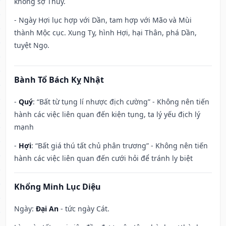
không sợ Thủy.
- Ngày Hợi lục hợp với Dần, tam hợp với Mão và Mùi
thành Mộc cục. Xung Tỵ, hình Hợi, hại Thân, phá Dần,
tuyệt Ngọ.
Bành Tổ Bách Kỵ Nhật
-
Quý
: “Bất từ tụng lí nhược địch cường” - Không nên tiến
hành các việc liên quan đến kiện tụng, ta lý yếu địch lý
mạnh
-
Hợi
: “Bất giá thú tất chủ phân trương” - Không nên tiến
hành các việc liên quan đến cưới hỏi để tránh ly biệt
Khổng Minh Lục Diệu
Ngày:
Đại An
- tức ngày Cát.