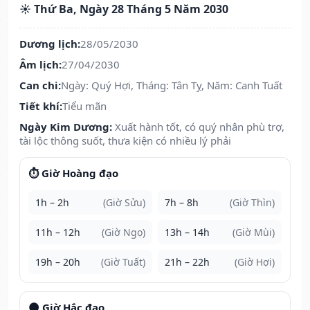
☀️ Thứ Ba, Ngày 28 Tháng 5 Năm 2030
Dương lịch:
28/05/2030
Âm lịch:
27/04/2030
Can chi:
Ngày: Quý Hợi, Tháng: Tân Tỵ, Năm: Canh Tuất
Tiết khí:
Tiểu mãn
Ngày Kim Dương:
Xuất hành tốt, có quý nhân phù trợ,
tài lộc thông suốt, thưa kiện có nhiều lý phải
⏱️ Giờ Hoàng đạo
1h – 2h
(Giờ Sửu)
7h – 8h
(Giờ Thìn)
11h – 12h
(Giờ Ngọ)
13h – 14h
(Giờ Mùi)
19h – 20h
(Giờ Tuất)
21h – 22h
(Giờ Hợi)
🌑 Giờ Hắc đạo