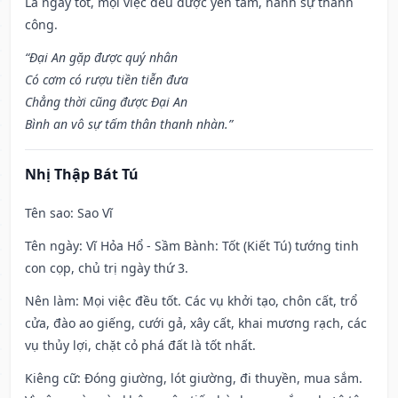
Là ngày tốt, mọi việc đều được yên tâm, hành sự thành
công.
“Đại An gặp được quý nhân
Có cơm có rượu tiền tiễn đưa
Chẳng thời cũng được Đại An
Bình an vô sự tấm thân thanh nhàn.”
Nhị Thập Bát Tú
Tên sao
: Sao Vĩ
Tên ngày
: Vĩ Hỏa Hổ - Sầm Bành: Tốt (Kiết Tú) tướng tinh
con cọp, chủ trị ngày thứ 3.
Nên làm
: Mọi việc đều tốt. Các vụ khởi tạo, chôn cất, trổ
cửa, đào ao giếng, cưới gả, xây cất, khai mương rạch, các
vụ thủy lợi, chặt cỏ phá đất là tốt nhất.
Kiêng cữ
: Đóng giường, lót giường, đi thuyền, mua sắm.