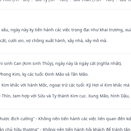
y xấu, ngày này kỵ tiến hành các việc trọng đại như khai trương, xuấ
 cất, cưới xin, vợ chồng xuất hành, xây nhà, xây mồ mả.
hi sinh Can (Kim sinh Thủy), ngày này là ngày cát (nghĩa nhật).
hong Kim, kỵ các tuổi: Đinh Mão và Tân Mão.
Kim khắc với hành Mộc, ngoại trừ các tuổi: Kỷ Hợi vì Kim khắc mà 
 Thìn, tam hợp với Sửu và Tỵ thành Kim cục. Xung Mão, hình Dậu, h
 nhược địch cường” - Không nên tiến hành các việc liên quan đến ki
 tân chủ hữu thương” - Không nên tiến hành hội khách để tránh tân