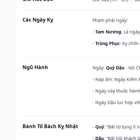
Các Ngày Kỵ
Phạm phải ngày:
-
Tam Nương
: Là ngà
-
Trùng Phục
: Kỵ chôn
Ngũ Hành
Ngày:
Quý Dậu
- tức C
- Nạp âm: Ngày Kiếm P
- Ngày này thuộc hành 
- Ngày Dậu lục hợp với
Bành Tổ Bách Kỵ Nhật
-
Quý
: “Bất từ tụng lí
-
Dậu
: “Bất hội khách