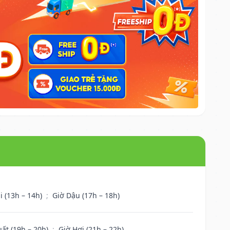
i (13h – 14h)
;
Giờ Dậu (17h – 18h)
uất (19h – 20h)
;
Giờ Hợi (21h – 22h)