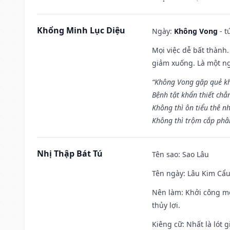
Khổng Minh Lục Diệu
Ngày:
Không Vong
- t
Mọi việc dễ bất thành. 
giảm xuống. Là một ng
“Không Vong gặp quẻ k
Bệnh tật khẩn thiết chẳ
Không thì ôn tiểu thê nh
Không thì trộm cắp phân
Nhị Thập Bát Tú
Tên sao
: Sao Lâu
Tên ngày
: Lâu Kim Cẩu
Nên làm
: Khởi công mọ
thủy lợi.
Kiêng cữ
: Nhất là lót