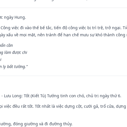
ức ngày Hung.
Công việc đi vào thế bế tắc, tiến độ công việc bị trì trệ, trở ngại. 
ày xấu về mọi mặt, nên tránh để hạn chế mưu sự khó thành công 
hẩn cần
ng làm được chi
i
 ly bất tường.”
 - Lưu Long: Tốt (Kiết Tú) Tướng tinh con chó, chủ trị ngày thứ 6.
i việc đều rất tốt. Tốt nhất là việc dựng cột, cưới gả, trổ cửa, dựng
 giường, đóng giường và đi đường thủy.