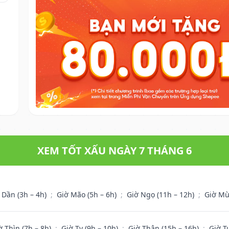
XEM TỐT XẤU NGÀY 7 THÁNG 6
 Dần (3h – 4h)
;
Giờ Mão (5h – 6h)
;
Giờ Ngọ (11h – 12h)
;
Giờ Mù
ờ Thìn (7h – 8h)
;
Giờ Tỵ (9h – 10h)
;
Giờ Thân (15h – 16h)
;
Giờ T