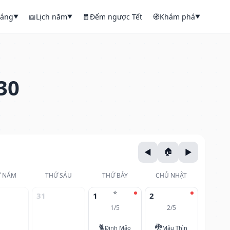
háng
📖
Lịch năm
🧧
Đếm ngược Tết
🧭
Khám phá
▼
▼
▼
30
 NĂM
THỨ SÁU
THỨ BẢY
CHỦ NHẬT
⭐
31
1
2
1/5
2/5
🐈
🐉
Đinh Mão
Mậu Thìn