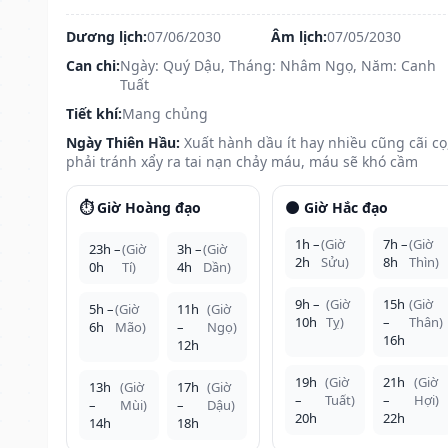
Dương lịch:
07/06/2030
Âm lịch:
07/05/2030
Can chi:
Ngày: Quý Dậu, Tháng: Nhâm Ngọ, Năm: Canh
Tuất
Tiết khí:
Mang chủng
Ngày Thiên Hầu:
Xuất hành dầu ít hay nhiều cũng cãi cọ
phải tránh xẩy ra tai nạn chảy máu, máu sẽ khó cầm
⏱️ Giờ Hoàng đạo
🌑 Giờ Hắc đạo
1h –
(Giờ
7h –
(Giờ
23h –
(Giờ
3h –
(Giờ
2h
Sửu)
8h
Thìn)
0h
Tí)
4h
Dần)
9h –
(Giờ
15h
(Giờ
5h –
(Giờ
11h
(Giờ
10h
Tỵ)
–
Thân)
6h
Mão)
–
Ngọ)
16h
12h
19h
(Giờ
21h
(Giờ
13h
(Giờ
17h
(Giờ
–
Tuất)
–
Hợi)
–
Mùi)
–
Dậu)
20h
22h
14h
18h