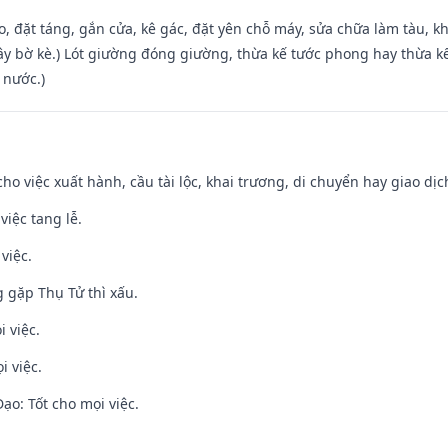
o, đặt táng, gắn cửa, kê gác, đặt yên chỗ máy, sửa chữa làm tàu, kh
xây bờ kè.) Lót giường đóng giường, thừa kế tước phong hay thừa k
 nước.)
cho việc xuất hành, cầu tài lộc, khai trương, di chuyển hay giao dịc
việc tang lễ.
việc.
g gặp Thụ Tử thì xấu.
i việc.
i việc.
o: Tốt cho mọi việc.