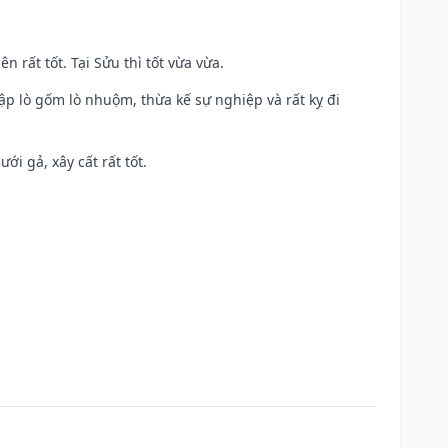
n rất tốt. Tại Sửu thì tốt vừa vừa.
ập lò gốm lò nhuộm, thừa kế sự nghiệp và rất kỵ đi
ới gả, xây cất rất tốt.