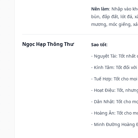
Nên làm
: Nhập vào kh
bùn, đắp đất, lót đá, 
mương, móc giếng, xả
Ngọc Hạp Thông Thư
Sao tốt
:
- Nguyệt Tài: Tốt nhất 
- Kính Tâm: Tốt đối với 
- Tuế Hợp: Tốt cho mọi 
- Hoạt Điệu: Tốt, nhưn
- Dân Nhật: Tốt cho mọ
- Hoàng Ân: Tốt cho mọ
- Minh Đường Hoàng Đạ