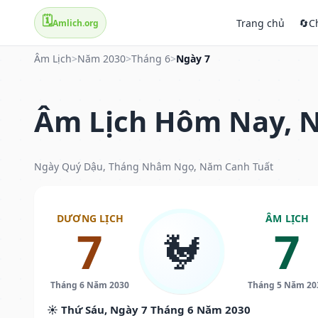
🗓️
Trang chủ
🔄
C
Amlich.org
Âm Lịch
>
Năm 2030
>
Tháng 6
>
Ngày 7
Âm Lịch Hôm Nay, N
Ngày Quý Dậu, Tháng Nhâm Ngọ, Năm Canh Tuất
DƯƠNG LỊCH
ÂM LỊCH
7
7
🐓
Tháng 6 Năm 2030
Tháng 5 Năm 20
☀️ Thứ Sáu, Ngày 7 Tháng 6 Năm 2030