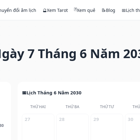
🃏
huyển đổi âm lịch
🔮
Xem Tarot
Xem quẻ
📝
Blog
📅
Lịch t
gày 7 Tháng 6 Năm 20
Lịch Tháng 6 Năm 2030
THỨ HAI
THỨ BA
THỨ TƯ
THỨ
27
28
29
30
30