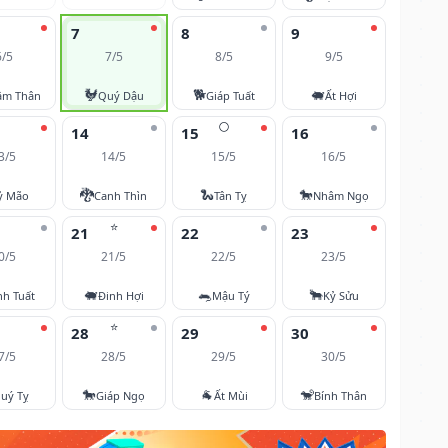
7
8
9
6/5
7/5
8/5
9/5
🐓
🐕
🐖
âm Thân
Quý Dậu
Giáp Tuất
Ất Hợi
🌕
14
15
16
3/5
14/5
15/5
16/5
🐉
🐍
🐎
ỷ Mão
Canh Thìn
Tân Tỵ
Nhâm Ngọ
⭐
21
22
23
0/5
21/5
22/5
23/5
🐖
🐀
🐂
nh Tuất
Đinh Hợi
Mậu Tý
Kỷ Sửu
⭐
28
29
30
7/5
28/5
29/5
30/5
🐎
🐐
🐒
uý Tỵ
Giáp Ngọ
Ất Mùi
Bính Thân