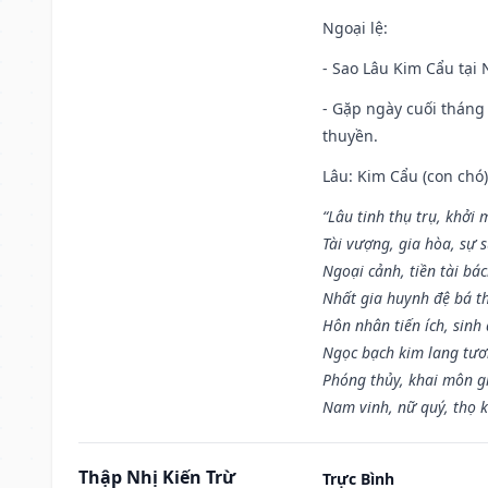
Ngoại lệ
:
- Sao Lâu Kim Cẩu tại N
- Gặp ngày cuối tháng
thuyền.
Lâu: Kim Cẩu (con chó):
“Lâu tinh thụ trụ, khởi 
Tài vượng, gia hòa, sự 
Ngoại cảnh, tiền tài bác
Nhất gia huynh đệ bá t
Hôn nhân tiến ích, sinh 
Ngọc bạch kim lang tư
Phóng thủy, khai môn gia
Nam vinh, nữ quý, thọ 
Thập Nhị Kiến Trừ
Trực Bình