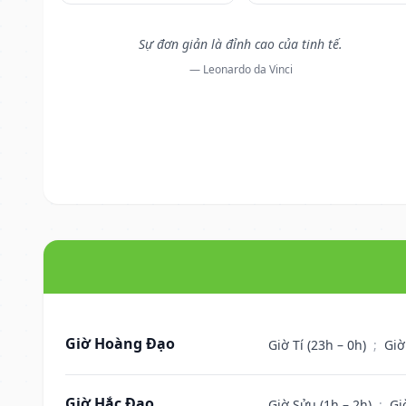
Sự đơn giản là đỉnh cao của tinh tế.
— Leonardo da Vinci
Giờ Hoàng Đạo
Giờ Tí (23h – 0h)
;
Giờ
Giờ Hắc Đạo
Giờ Sửu (1h – 2h)
;
Gi