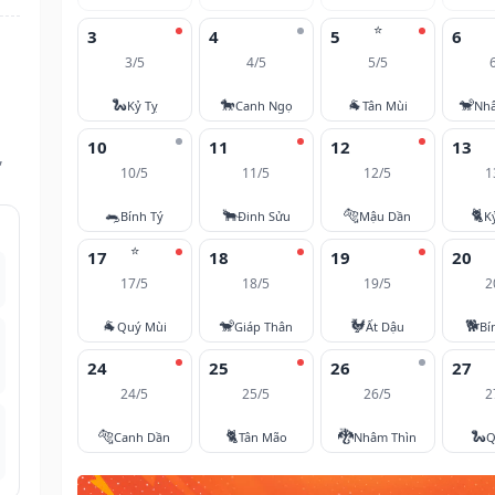
⭐
3
4
5
6
3/5
4/5
5/5
🐍
🐎
🐐
🐒
Kỷ Tỵ
Canh Ngọ
Tân Mùi
Nh
10
11
12
13
,
10/5
11/5
12/5
1
🐀
🐂
🐅
🐈
Bính Tý
Đinh Sửu
Mậu Dần
K
⭐
17
18
19
20
17/5
18/5
19/5
2
🐐
🐒
🐓
🐕
Quý Mùi
Giáp Thân
Ất Dậu
Bí
24
25
26
27
24/5
25/5
26/5
2
🐅
🐈
🐉
🐍
Canh Dần
Tân Mão
Nhâm Thìn
Q