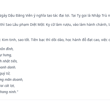
gày Dậu Đăng Viên ý nghĩa tạo tác đại lợi. Tại Tỵ gọi là Nhập Trù nê
 thì Sao Lâu phạm Diệt Một: Kỵ cữ làm rượu, vào làm hành chánh, l
 Kim tinh, sao tốt. Tiền bạc thì dồi dào, học hành đỗ đạt cao, việc cư
môn đình,
sự hưng,
h nhật tiến,
hanh danh.
quý tử,
ơng mãn doanh,
i cát lợi,
khang ninh.”