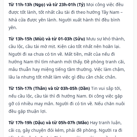
Từ 11h-13h (Ngọ) và từ 23h-01h (Tý)
Mọi công việc đều
được tốt lành, tốt nhất cầu tài đi theo hướng Tây Nam –
Nhà cửa được yên lành. Người xuất hành thì đều bình
yên.
Từ 13h-15h (Mùi) và từ 01-03h (Sửu)
Mưu sự khó thành,
cầu lộc, cầu tài mờ mịt. Kiện cáo tốt nhất nên hoãn lại.
Người đi xa chưa có tin về. Mất tiền, mất của nếu đi
hướng Nam thì tìm nhanh mới thấy. Đề phòng tranh cãi,
mâu thuẫn hay miệng tiếng tầm thường. Việc làm chậm,
lâu la nhưng tốt nhất làm việc gì đều cần chắc chắn.
Từ 15h-17h (Thân) và từ 03h-05h (Dần)
Tin vui sắp tới,
nếu cầu lộc, cầu tài thì đi hướng Nam. Đi công việc gặp
gỡ có nhiều may mắn. Người đi có tin về. Nếu chăn nuôi
đều gặp thuận lợi.
Từ 17h-19h (Dậu) và từ 05h-07h (Mão)
Hay tranh luận,
cãi cọ, gây chuyện đói kém, phải đề phòng. Người ra đi