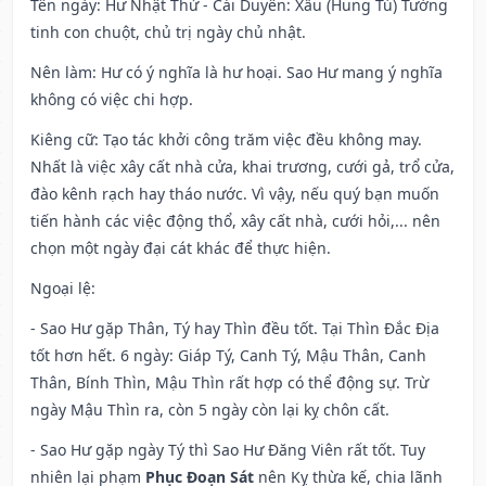
Tên ngày
: Hư Nhật Thử - Cái Duyên: Xấu (Hung Tú) Tướng
tinh con chuột, chủ trị ngày chủ nhật.
Nên làm
: Hư có ý nghĩa là hư hoại. Sao Hư mang ý nghĩa
không có việc chi hợp.
Kiêng cữ
: Tạo tác khởi công trăm việc đều không may.
Nhất là việc xây cất nhà cửa, khai trương, cưới gả, trổ cửa,
đào kênh rạch hay tháo nước. Vì vậy, nếu quý bạn muốn
tiến hành các việc động thổ, xây cất nhà, cưới hỏi,... nên
chọn một ngày đại cát khác để thực hiện.
Ngoại lệ
:
- Sao Hư gặp Thân, Tý hay Thìn đều tốt. Tại Thìn Đắc Địa
tốt hơn hết. 6 ngày: Giáp Tý, Canh Tý, Mậu Thân, Canh
Thân, Bính Thìn, Mậu Thìn rất hợp có thể động sự. Trừ
ngày Mậu Thìn ra, còn 5 ngày còn lại kỵ chôn cất.
- Sao Hư gặp ngày Tý thì Sao Hư Đăng Viên rất tốt. Tuy
nhiên lại phạm
Phục Đoạn Sát
nên Kỵ thừa kế, chia lãnh