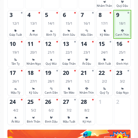
🐒
🐓
Nhâm Thân
Quý Dậu
3
4
5
6
7
8
9
12/1
13/1
14/1
15/1
16/1
17/1
18/1
🐕
🐖
🐀
🐂
🐅
🐈
🐉
Giáp Tuất
Ất Hợi
Bính Tý
Đinh Sửu
Mậu Dần
Kỷ Mão
Canh Thìn
10
11
12
13
14
15
16
19/1
20/1
21/1
22/1
23/1
24/1
25/1
🐍
🐎
🐐
🐒
🐓
🐕
🐖
Tân Tỵ
Nhâm Ngọ
Quý Mùi
Giáp Thân
Ất Dậu
Bính Tuất
Đinh Hợi
17
18
19
20
21
22
23
26/1
27/1
28/1
29/1
1/2
2/2
3/2
🐀
🐂
🐅
🐈
🐉
🐍
🐎
Mậu Tý
Kỷ Sửu
Canh Dần
Tân Mão
Nhâm Thìn
Quý Tỵ
Giáp Ngọ
24
25
26
27
28
1
2
4/2
5/2
6/2
7/2
8/2
🐐
🐒
🐓
🐕
🐖
Ất Mùi
Bính Thân
Đinh Dậu
Mậu Tuất
Kỷ Hợi