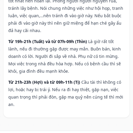
tốt nhất nên hoãn lại. Phòng người người nguyền rủa,
tránh lây bệnh. Nói chung những việc như hội họp, tranh
luận, việc quan,…nên tránh đi vào giờ này. Nếu bắt buộc
phải đi vào giờ này thì nên giữ miệng để hạn ché gây ẩu
đả hay cãi nhau.
Từ 19h-21h (Tuất) và từ 07h-09h (Thìn)
Là giờ rất tốt
lành, nếu đi thường gặp được may mắn. Buôn bán, kinh
doanh có lời. Người đi sắp về nhà. Phụ nữ có tin mừng.
Mọi việc trong nhà đều hòa hợp. Nếu có bệnh cầu thì sẽ
khỏi, gia đình đều mạnh khỏe.
Từ 21h-23h (Hợi) và từ 09h-11h (Tị)
Cầu tài thì không có
lợi, hoặc hay bị trái ý. Nếu ra đi hay thiệt, gặp nạn, việc
quan trọng thì phải đòn, gặp ma quỷ nên cúng tế thì mới
an.