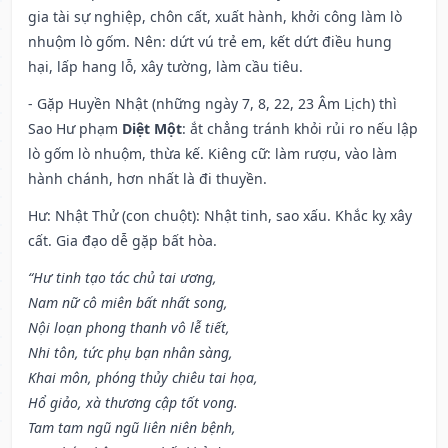
gia tài sự nghiệp, chôn cất, xuất hành, khởi công làm lò
nhuộm lò gốm. Nên: dứt vú trẻ em, kết dứt điều hung
hại, lấp hang lỗ, xây tường, làm cầu tiêu.
- Gặp Huyền Nhật (những ngày 7, 8, 22, 23 Âm Lịch) thì
Sao Hư phạm
Diệt Một
: ắt chẳng tránh khỏi rủi ro nếu lập
lò gốm lò nhuộm, thừa kế. Kiêng cữ: làm rượu, vào làm
hành chánh, hơn nhất là đi thuyền.
Hư: Nhật Thử (con chuột): Nhật tinh, sao xấu. Khắc kỵ xây
cất. Gia đạo dễ gặp bất hòa.
“Hư tinh tạo tác chủ tai ương,
Nam nữ cô miên bất nhất song,
Nội loạn phong thanh vô lễ tiết,
Nhi tôn, tức phụ bạn nhân sàng,
Khai môn, phóng thủy chiêu tai họa,
Hổ giảo, xà thương cập tốt vong.
Tam tam ngũ ngũ liên niên bệnh,