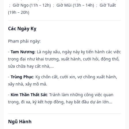
;
Giờ Ngọ (11h – 12h)
;
Giờ Mùi (13h – 14h)
;
Giờ Tuất
(19h – 20h)
Các Ngày Kỵ
Phạm phải ngày:
-
Tam Nương
: Là ngày xấu, ngày này kỵ tiến hành các việc
trọng đại như khai trương, xuất hành, cưới hỏi, động thổ,
sửa chữa hay cất nhà,...
-
Trùng Phục
: Kỵ chôn cất, cưới xin, vợ chồng xuất hành,
xây nhà, xây mồ mả.
-
Kim Thần Thất Sát
: Tránh làm những công việc quan
trọng, đi xa, ký kết hợp đồng, hay bắt đầu dự án lớn...
Ngũ Hành