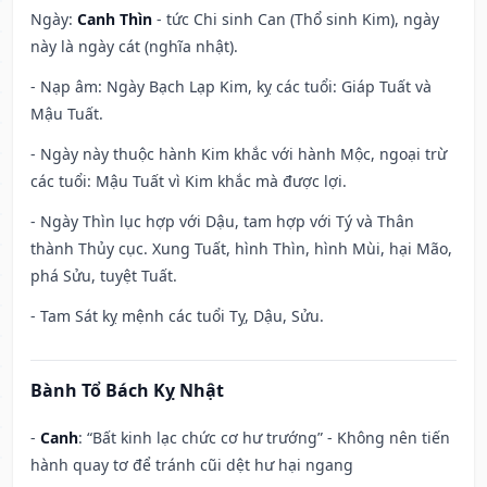
Ngày:
Canh Thìn
- tức Chi sinh Can (Thổ sinh Kim), ngày
này là ngày cát (nghĩa nhật).
- Nạp âm: Ngày Bạch Lạp Kim, kỵ các tuổi: Giáp Tuất và
Mậu Tuất.
- Ngày này thuộc hành Kim khắc với hành Mộc, ngoại trừ
các tuổi: Mậu Tuất vì Kim khắc mà được lợi.
- Ngày Thìn lục hợp với Dậu, tam hợp với Tý và Thân
thành Thủy cục. Xung Tuất, hình Thìn, hình Mùi, hại Mão,
phá Sửu, tuyệt Tuất.
- Tam Sát kỵ mệnh các tuổi Tỵ, Dậu, Sửu.
Bành Tổ Bách Kỵ Nhật
-
Canh
: “Bất kinh lạc chức cơ hư trướng” - Không nên tiến
hành quay tơ để tránh cũi dệt hư hại ngang