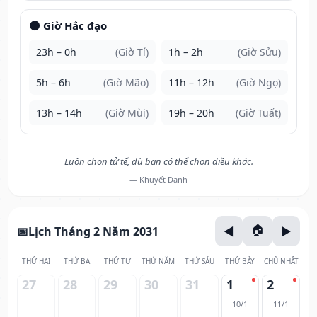
🌑 Giờ Hắc đạo
23h – 0h
(Giờ Tí)
1h – 2h
(Giờ Sửu)
5h – 6h
(Giờ Mão)
11h – 12h
(Giờ Ngọ)
13h – 14h
(Giờ Mùi)
19h – 20h
(Giờ Tuất)
Luôn chọn tử tế, dù bạn có thể chọn điều khác.
— Khuyết Danh
Lịch Tháng 2 Năm 2031
THỨ HAI
THỨ BA
THỨ TƯ
THỨ NĂM
THỨ SÁU
THỨ BẢY
CHỦ NHẬT
27
28
29
30
31
1
2
10/1
11/1