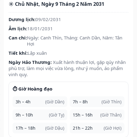
☀️ Chủ Nhật, Ngày 9 Tháng 2 Năm 2031
Dương lịch:
09/02/2031
Âm lịch:
18/01/2031
Can chi:
Ngày: Canh Thìn, Tháng: Canh Dần, Năm: Tân
Hợi
Tiết khí:
Lập xuân
Ngày Hảo Thương:
Xuất hành thuận lợi, gặp qúy nhân
phù trợ, làm mọi việc vừa lòng, như ý muốn, áo phẩm
vinh quy.
⏱️ Giờ Hoàng đạo
3h – 4h
(Giờ Dần)
7h – 8h
(Giờ Thìn)
9h – 10h
(Giờ Tỵ)
15h – 16h
(Giờ Thân)
17h – 18h
(Giờ Dậu)
21h – 22h
(Giờ Hợi)