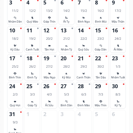
3
4
5
6
7
8
9
11/2
12/2
13/2
14/2
15/2
16/2
17/2
🐅
🐈
🐉
🐍
🐎
🐐
🐒
Nhâm Dần
Quý Mão
Giáp Thìn
Ất Tỵ
Bính Ngọ
Đinh Mùi
Mậu Thân
10
11
12
13
14
15
16
18/2
19/2
20/2
21/2
22/2
23/2
24/2
🐓
🐕
🐖
🐀
🐂
🐅
🐈
Kỷ Dậu
Canh Tuất
Tân Hợi
Nhâm Tý
Quý Sửu
Giáp Dần
Ất Mão
17
18
19
20
21
22
23
25/2
26/2
27/2
28/2
29/2
30/2
1/3
🐉
🐍
🐎
🐐
🐒
🐓
🐕
Bính Thìn
Đinh Tỵ
Mậu Ngọ
Kỷ Mùi
Canh Thân
Tân Dậu
Nhâm Tuất
24
25
26
27
28
29
30
2/3
3/3
4/3
5/3
6/3
7/3
8/3
🐖
🐀
🐂
🐅
🐈
🐉
🐍
Quý Hợi
Giáp Tý
Ất Sửu
Bính Dần
Đinh Mão
Mậu Thìn
Kỷ Tỵ
31
1
2
3
4
5
6
9/3
🐎