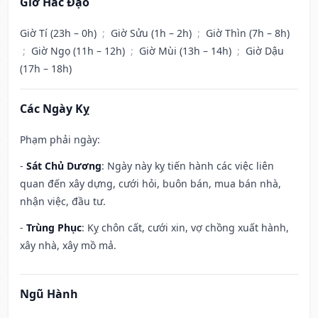
Giờ Hắc Đạo
Giờ Tí (23h – 0h)
;
Giờ Sửu (1h – 2h)
;
Giờ Thìn (7h – 8h)
;
Giờ Ngọ (11h – 12h)
;
Giờ Mùi (13h – 14h)
;
Giờ Dậu
(17h – 18h)
Các Ngày Kỵ
Phạm phải ngày:
-
Sát Chủ Dương
: Ngày này kỵ tiến hành các việc liên
quan đến xây dựng, cưới hỏi, buôn bán, mua bán nhà,
nhận việc, đầu tư.
-
Trùng Phục
: Kỵ chôn cất, cưới xin, vợ chồng xuất hành,
xây nhà, xây mồ mả.
Ngũ Hành