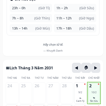
23h – 0h
(Giờ Tí)
1h – 2h
(Giờ Sửu)
7h – 8h
(Giờ Thìn)
11h – 12h
(Giờ Ngọ)
13h – 14h
(Giờ Mùi)
17h – 18h
(Giờ Dậu)
Hãy chọn tử tế.
— Khuyết Danh
Lịch Tháng 3 Năm 2031
THỨ HAI
THỨ BA
THỨ TƯ
THỨ NĂM
THỨ SÁU
THỨ BẢY
CHỦ NHẬT
24
25
26
27
28
1
2
9/2
10/2
🐀
🐂
Canh Tý
Tân Sửu