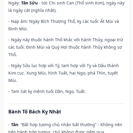
Ngày:
Tân Sửu
- tức Chi sinh Can (Thổ sinh Kim), ngày này
là ngày cát (nghĩa nhật).
- Nạp âm: Ngày Bích Thượng Thổ, kỵ các tuổi: Ất Mùi và
Đinh Mùi.
- Ngày này thuộc hành Thổ khắc với hành Thủy, ngoại trừ
các tuổi: Đinh Mùi và Quý Hợi thuộc hành Thủy không sợ
Thổ.
- Ngày Sửu lục hợp với Tý, tam hợp với Tỵ và Dậu thành
Kim cục. Xung Mùi, hình Tuất, hại Ngọ, phá Thìn, tuyệt
Mùi.
- Tam Sát kỵ mệnh tuổi Dần, Ngọ, Tuất.
Bành Tổ Bách Kỵ Nhật
-
Tân
: “Bất hợp tương chủ nhân bất thường” - Không nên
tiến hành trộn tương, chủ không được nếm qua