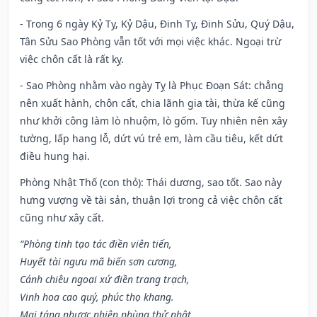
- Trong 6 ngày Kỷ Tỵ, Kỷ Dậu, Đinh Tỵ, Đinh Sửu, Quý Dậu,
Tân Sửu Sao Phòng vẫn tốt với mọi việc khác. Ngoại trừ
việc chôn cất là rất kỵ.
- Sao Phòng nhằm vào ngày Tỵ là Phục Đoạn Sát: chẳng
nên xuất hành, chôn cất, chia lãnh gia tài, thừa kế cũng
như khởi công làm lò nhuộm, lò gốm. Tuy nhiên nên xây
tường, lấp hang lỗ, dứt vú trẻ em, làm cầu tiêu, kết dứt
điều hung hại.
Phòng Nhật Thố (con thỏ): Thái dương, sao tốt. Sao này
hưng vượng về tài sản, thuận lợi trong cả việc chôn cất
cũng như xây cất.
“Phòng tinh tạo tác điền viên tiến,
Huyết tài ngưu mã biến sơn cương,
Cánh chiêu ngoại xứ điền trang trạch,
Vinh hoa cao quý, phúc thọ khang.
Mai táng nhược nhiên phùng thử nhật,