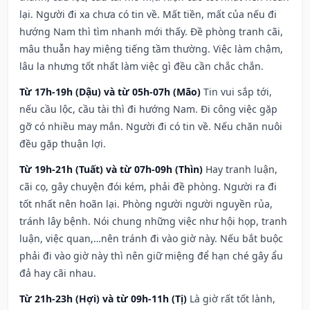
lại. Người đi xa chưa có tin về. Mất tiền, mất của nếu đi
hướng Nam thì tìm nhanh mới thấy. Đề phòng tranh cãi,
mâu thuẫn hay miệng tiếng tầm thường. Việc làm chậm,
lâu la nhưng tốt nhất làm việc gì đều cần chắc chắn.
Từ 17h-19h (Dậu) và từ 05h-07h (Mão)
Tin vui sắp tới,
nếu cầu lộc, cầu tài thì đi hướng Nam. Đi công việc gặp
gỡ có nhiều may mắn. Người đi có tin về. Nếu chăn nuôi
đều gặp thuận lợi.
Từ 19h-21h (Tuất) và từ 07h-09h (Thìn)
Hay tranh luận,
cãi cọ, gây chuyện đói kém, phải đề phòng. Người ra đi
tốt nhất nên hoãn lại. Phòng người người nguyền rủa,
tránh lây bệnh. Nói chung những việc như hội họp, tranh
luận, việc quan,…nên tránh đi vào giờ này. Nếu bắt buộc
phải đi vào giờ này thì nên giữ miệng để hạn ché gây ẩu
đả hay cãi nhau.
Từ 21h-23h (Hợi) và từ 09h-11h (Tị)
Là giờ rất tốt lành,