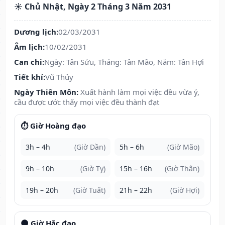
☀️ Chủ Nhật, Ngày 2 Tháng 3 Năm 2031
Dương lịch:
02/03/2031
Âm lịch:
10/02/2031
Can chi:
Ngày: Tân Sửu, Tháng: Tân Mão, Năm: Tân Hợi
Tiết khí:
Vũ Thủy
Ngày Thiên Môn:
Xuất hành làm mọi việc đều vừa ý,
cầu được ước thấy mọi việc đều thành đạt
⏱️ Giờ Hoàng đạo
3h – 4h
(Giờ Dần)
5h – 6h
(Giờ Mão)
9h – 10h
(Giờ Tỵ)
15h – 16h
(Giờ Thân)
19h – 20h
(Giờ Tuất)
21h – 22h
(Giờ Hợi)
🌑 Giờ Hắc đạo