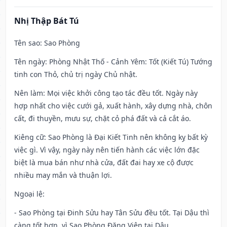
Nhị Thập Bát Tú
Tên sao
: Sao Phòng
Tên ngày
: Phòng Nhật Thố - Cảnh Yêm: Tốt (Kiết Tú) Tướng
tinh con Thỏ, chủ trị ngày Chủ nhật.
Nên làm
: Mọi việc khởi công tạo tác đều tốt. Ngày này
hợp nhất cho việc cưới gả, xuất hành, xây dựng nhà, chôn
cất, đi thuyền, mưu sự, chặt cỏ phá đất và cả cắt áo.
Kiêng cữ
: Sao Phòng là Đại Kiết Tinh nên không kỵ bất kỳ
việc gì. Vì vậy, ngày này nên tiến hành các việc lớn đặc
biệt là mua bán như nhà cửa, đất đai hay xe cộ được
nhiều may mắn và thuận lợi.
Ngoại lệ
:
- Sao Phòng tại Đinh Sửu hay Tân Sửu đều tốt. Tại Dậu thì
càng tốt hơn, vì Sao Phòng Đăng Viên tại Dậu.