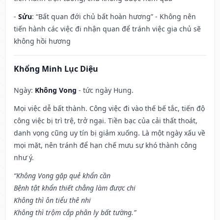
-
Sửu
: “Bất quan đới chủ bất hoàn hương” - Không nên
tiến hành các việc đi nhận quan để tránh việc gia chủ sẽ
không hồi hương
Khổng Minh Lục Diệu
Ngày:
Không Vong
- tức ngày Hung.
Mọi việc dễ bất thành. Công việc đi vào thế bế tắc, tiến độ
công việc bị trì trệ, trở ngại. Tiền bạc của cải thất thoát,
danh vọng cũng uy tín bị giảm xuống. Là một ngày xấu về
mọi mặt, nên tránh để hạn chế mưu sự khó thành công
như ý.
“Không Vong gặp quẻ khẩn cần
Bệnh tật khẩn thiết chẳng làm được chi
Không thì ôn tiểu thê nhi
Không thì trộm cắp phân ly bất tường.”