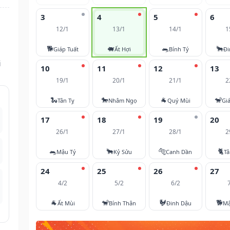
3
4
5
6
12/1
13/1
14/1
1
🐕
🐖
🐀
🐂
Giáp Tuất
Ất Hợi
Bính Tý
Đi
i
10
11
12
13
19/1
20/1
21/1
2
🐍
🐎
🐐
🐒
Tân Tỵ
Nhâm Ngọ
Quý Mùi
Gi
17
18
19
20
26/1
27/1
28/1
2
🐀
🐂
🐅
🐈
Mậu Tý
Kỷ Sửu
Canh Dần
T
24
25
26
27
4/2
5/2
6/2
🐐
🐒
🐓
🐕
Ất Mùi
Bính Thân
Đinh Dậu
Mậ