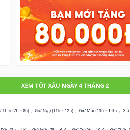
XEM TỐT XẤU NGÀY 4 THÁNG 2
ờ Thìn (7h – 8h)
;
Giờ Ngọ (11h – 12h)
;
Giờ Mùi (13h – 14h)
;
Giờ
 Dần (3h – 4h)
;
Giờ Mão (5h – 6h)
;
Giờ Tỵ (9h – 10h)
;
Giờ Thân 