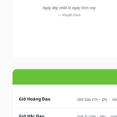
Ngày đẹp nhất là ngày hôm nay.
— Khuyết Danh
Giờ Hoàng Đạo
Giờ Sửu (1h – 2h)
;
Gi
Giờ Hắc Đạo
Giờ Tí (23h – 0h)
;
Giờ