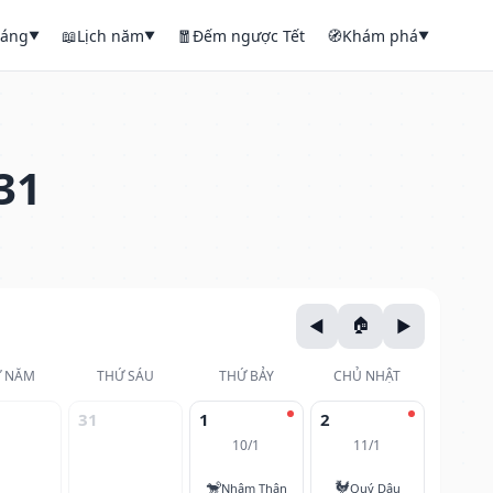
háng
📖
Lịch năm
🧧
Đếm ngược Tết
🧭
Khám phá
▼
▼
▼
31
 NĂM
THỨ SÁU
THỨ BẢY
CHỦ NHẬT
31
1
2
10/1
11/1
🐒
🐓
Nhâm Thân
Quý Dậu