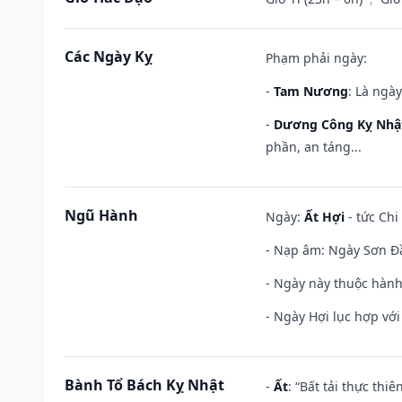
Các Ngày Kỵ
Phạm phải ngày:
-
Tam Nương
: Là ngà
-
Dương Công Kỵ Nhậ
phần, an táng...
Ngũ Hành
Ngày:
Ất Hợi
- tức Chi
- Nạp âm: Ngày Sơn Đầu
- Ngày này thuộc hành
- Ngày Hợi lục hợp vớ
Bành Tổ Bách Kỵ Nhật
-
Ất
: “Bất tải thực th