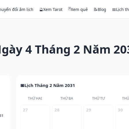
🃏
huyển đổi âm lịch
🔮
Xem Tarot
Xem quẻ
📝
Blog
📅
Lịch t
gày 4 Tháng 2 Năm 20
Lịch Tháng 2 Năm 2031
THỨ HAI
THỨ BA
THỨ TƯ
THỨ
27
28
29
30
31