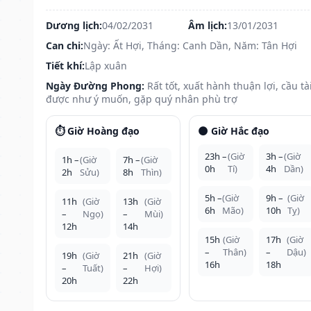
Dương lịch:
04/02/2031
Âm lịch:
13/01/2031
Can chi:
Ngày: Ất Hợi, Tháng: Canh Dần, Năm: Tân Hợi
Tiết khí:
Lập xuân
Ngày Đường Phong:
Rất tốt, xuất hành thuận lợi, cầu tà
được như ý muốn, gặp quý nhân phù trợ
⏱️ Giờ Hoàng đạo
🌑 Giờ Hắc đạo
23h –
(Giờ
3h –
(Giờ
1h –
(Giờ
7h –
(Giờ
0h
Tí)
4h
Dần)
2h
Sửu)
8h
Thìn)
5h –
(Giờ
9h –
(Giờ
11h
(Giờ
13h
(Giờ
6h
Mão)
10h
Tỵ)
–
Ngọ)
–
Mùi)
12h
14h
15h
(Giờ
17h
(Giờ
–
Thân)
–
Dậu)
19h
(Giờ
21h
(Giờ
16h
18h
–
Tuất)
–
Hợi)
20h
22h