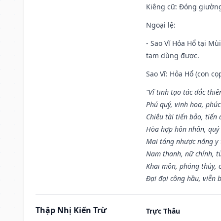
Kiêng cữ
: Đóng giường
Ngoại lệ
:
- Sao Vĩ Hỏa Hổ tại Mù
tạm dùng được.
Sao Vĩ: Hỏa Hổ (con cọ
“Vĩ tinh tạo tác đắc thiê
Phú quý, vinh hoa, phúc
Chiêu tài tiến bảo, tiến 
Hòa hợp hôn nhân, quý 
Mai táng nhược năng y 
Nam thanh, nữ chính, t
Khai môn, phóng thủy, c
Đại đại công hầu, viễn 
Thập Nhị Kiến Trừ
Trực Thâu