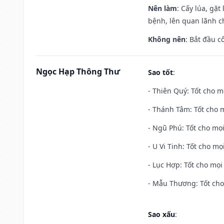
Nên làm
: Cấy lúa, gặ
bệnh, lên quan lãnh c
Không nên
: Bắt đầu cô
Ngọc Hạp Thông Thư
Sao tốt
:
- Thiên Quý: Tốt cho mọ
- Thánh Tâm: Tốt cho m
- Ngũ Phú: Tốt cho mọi
- U Vi Tinh: Tốt cho mọi
- Lục Hợp: Tốt cho mọi 
- Mẫu Thương: Tốt cho 
Sao xấu
: