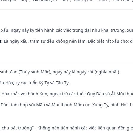
y xấu, ngày này kỵ tiến hành các việc trọng đại như khai trương, xuấ
t
: Là ngày xấu, trăm sự đều không nên làm. Đặc biệt rất xấu cho: đ
 sinh Can (Thủy sinh Mộc), ngày này là ngày cát (nghĩa nhật).
 Hỏa, kỵ các tuổi: Kỷ Tỵ và Tân Tỵ.
 Hỏa khắc với hành Kim, ngoại trừ các tuổi: Quý Dậu và Ất Mùi th
i Dần, tam hợp với Mão và Mùi thành Mộc cục. Xung Tỵ, hình Hợi, h
iên chu bất trưởng” - Không nên tiến hành các việc liên quan đến g