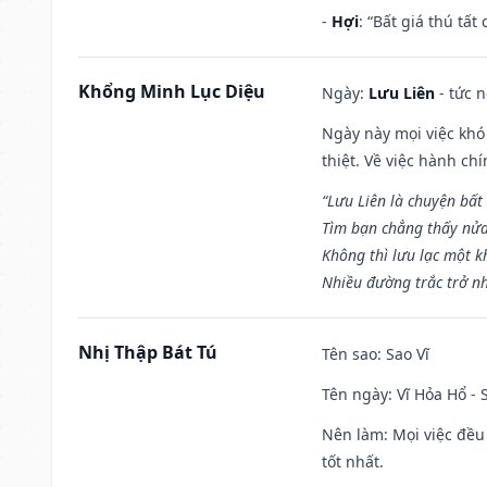
-
Hợi
: “Bất giá thú tấ
Khổng Minh Lục Diệu
Ngày:
Lưu Liên
- tức 
Ngày này mọi việc khó
thiệt. Về việc hành ch
“Lưu Liên là chuyện bất
Tìm bạn chẳng thấy nử
Không thì lưu lạc một k
Nhiều đường trắc trở nh
Nhị Thập Bát Tú
Tên sao
: Sao Vĩ
Tên ngày
: Vĩ Hỏa Hổ -
Nên làm
: Mọi việc đều
tốt nhất.