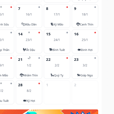
⭐
7
8
9
5/1
16/1
17/1
18/1
🐅
🐈
🐉
nh Sửu
Mậu Dần
Kỷ Mão
Canh Thìn
⭐
14
15
16
2/1
23/1
24/1
25/1
🐓
🐕
🐖
áp Thân
Ất Dậu
Bính Tuất
Đinh Hợi
🌙
21
22
23
9/1
1/2
2/2
3/2
🐉
🐍
🐎
ân Mão
Nhâm Thìn
Quý Tỵ
Giáp Ngọ
⭐
28
1
2
7/2
8/2
🐖
u Tuất
Kỷ Hợi