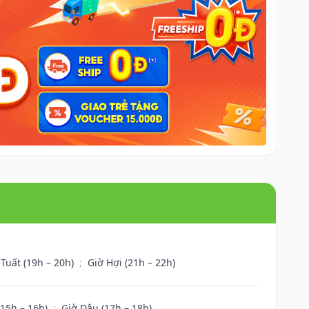
 Tuất (19h – 20h)
;
Giờ Hợi (21h – 22h)
(15h – 16h)
;
Giờ Dậu (17h – 18h)