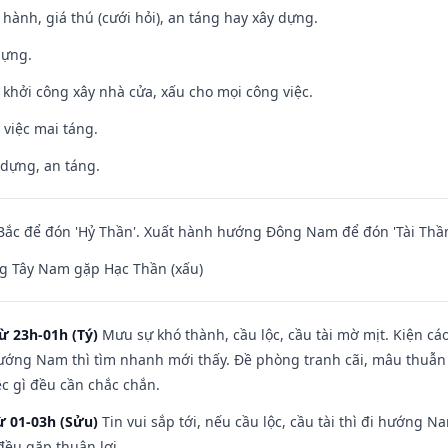
t hành, giá thú (cưới hỏi), an táng hay xây dựng.
dựng.
ỵ khởi công xây nhà cửa, xấu cho mọi công việc.
 việc mai táng.
 dựng, an táng.
ắc để đón 'Hỷ Thần'. Xuất hành hướng Đông Nam để đón 'Tài Thần
g Tây Nam gặp Hạc Thần (xấu)
ừ 23h-01h (Tý)
Mưu sự khó thành, cầu lộc, cầu tài mờ mịt. Kiện cáo
hướng Nam thì tìm nhanh mới thấy. Đề phòng tranh cãi, mâu thuẫn
ệc gì đều cần chắc chắn.
ừ 01-03h (Sửu)
Tin vui sắp tới, nếu cầu lộc, cầu tài thì đi hướng 
đều gặp thuận lợi.