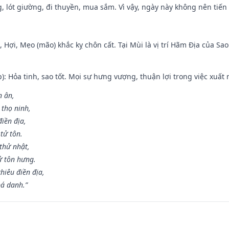
, lót giường, đi thuyền, mua sắm. Vì vậy, ngày này không nên tiến
i, Hợi, Mẹo (mão) khắc kỵ chôn cất. Tại Mùi là vị trí Hãm Địa của S
p): Hỏa tinh, sao tốt. Mọi sự hưng vượng, thuận lợi trong việc xuất 
n ân,
 thọ ninh,
điền địa,
tử tôn.
thử nhật,
ử tôn hưng.
hiêu điền địa,
bá danh.”