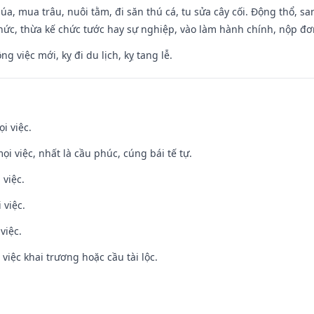
t lúa, mua trâu, nuôi tằm, đi săn thú cá, tu sửa cây cối. Động thổ
hức, thừa kế chức tước hay sự nghiệp, vào làm hành chính, nộp đơ
ng việc mới, kỵ đi du lịch, kỵ tang lễ.
i việc.
ọi việc, nhất là cầu phúc, cúng bái tế tự.
 việc.
 việc.
việc.
việc khai trương hoặc cầu tài lộc.