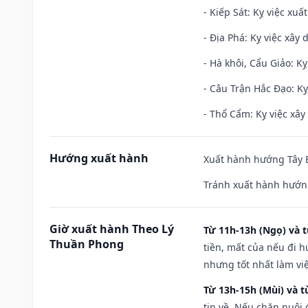
- Kiếp Sát: Kỵ việc xuấ
- Địa Phá: Kỵ việc xây 
- Hà khôi, Cẩu Giảo: K
- Câu Trận Hắc Đạo: Kỵ
- Thổ Cẩm: Kỵ việc xây
Hướng xuất hành
Xuất hành hướng Tây B
Tránh xuất hành hướn
Giờ xuất hành Theo Lý
Từ 11h-13h (Ngọ) và t
Thuần Phong
tiền, mất của nếu đi 
nhưng tốt nhất làm vi
Từ 13h-15h (Mùi) và t
tin về. Nếu chăn nuôi 