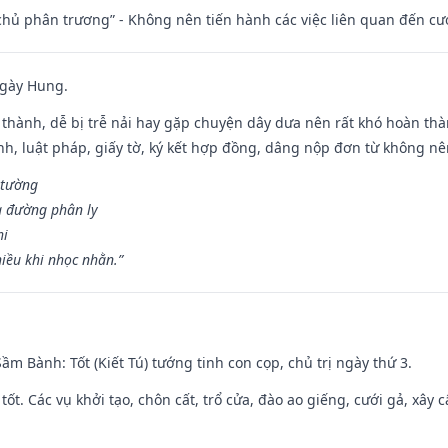
t chủ phân trương” - Không nên tiến hành các việc liên quan đến cướ
ngày Hung.
 thành, dễ bị trễ nải hay gặp chuyện dây dưa nên rất khó hoàn th
ính, luật pháp, giấy tờ, ký kết hợp đồng, dâng nộp đơn từ không nên
 tường
a đường phân ly
hi
iều khi nhọc nhằn.”
 Sầm Bành: Tốt (Kiết Tú) tướng tinh con cọp, chủ trị ngày thứ 3.
 tốt. Các vụ khởi tạo, chôn cất, trổ cửa, đào ao giếng, cưới gả, xây 