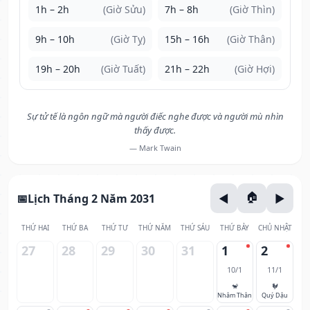
1h – 2h
(Giờ Sửu)
7h – 8h
(Giờ Thìn)
9h – 10h
(Giờ Tỵ)
15h – 16h
(Giờ Thân)
19h – 20h
(Giờ Tuất)
21h – 22h
(Giờ Hợi)
Sự tử tế là ngôn ngữ mà người điếc nghe được và người mù nhìn
thấy được.
— Mark Twain
Lịch Tháng 2 Năm 2031
THỨ HAI
THỨ BA
THỨ TƯ
THỨ NĂM
THỨ SÁU
THỨ BẢY
CHỦ NHẬT
27
28
29
30
31
1
2
10/1
11/1
🐒
🐓
Nhâm Thân
Quý Dậu