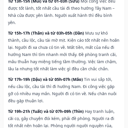
Từ 13h-15h (Mùi) và từ 01-03h (Sửu)
Mọi công việc đều
được tốt lành, tốt nhất cầu tài đi theo hướng Tây Nam –
Nhà cửa được yên lành. Người xuất hành thì đều bình
yên.
Từ 15h-17h (Thân) và từ 03h-05h (Dần)
Mưu sự khó
thành, cầu lộc, cầu tài mờ mịt. Kiện cáo tốt nhất nên hoãn
lại. Người đi xa chưa có tin về. Mất tiền, mất của nếu đi
hướng Nam thì tìm nhanh mới thấy. Đề phòng tranh cãi,
mâu thuẫn hay miệng tiếng tầm thường. Việc làm chậm,
lâu la nhưng tốt nhất làm việc gì đều cần chắc chắn.
Từ 17h-19h (Dậu) và từ 05h-07h (Mão)
Tin vui sắp tới,
nếu cầu lộc, cầu tài thì đi hướng Nam. Đi công việc gặp
gỡ có nhiều may mắn. Người đi có tin về. Nếu chăn nuôi
đều gặp thuận lợi.
Từ 19h-21h (Tuất) và từ 07h-09h (Thìn)
Hay tranh luận,
cãi cọ, gây chuyện đói kém, phải đề phòng. Người ra đi
tốt nhất nên hoãn lại. Phòng người người nguyền rủa,