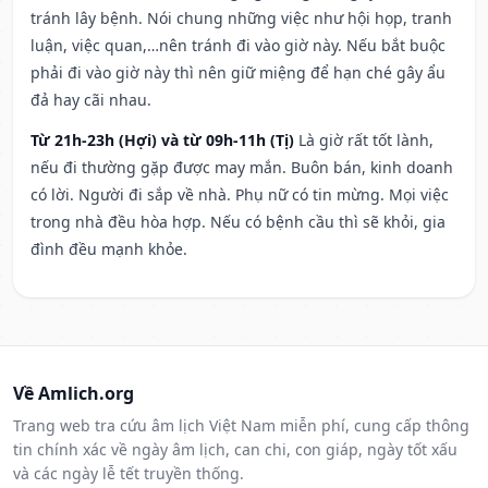
tránh lây bệnh. Nói chung những việc như hội họp, tranh
luận, việc quan,…nên tránh đi vào giờ này. Nếu bắt buộc
phải đi vào giờ này thì nên giữ miệng để hạn ché gây ẩu
đả hay cãi nhau.
Từ 21h-23h (Hợi) và từ 09h-11h (Tị)
Là giờ rất tốt lành,
nếu đi thường gặp được may mắn. Buôn bán, kinh doanh
có lời. Người đi sắp về nhà. Phụ nữ có tin mừng. Mọi việc
trong nhà đều hòa hợp. Nếu có bệnh cầu thì sẽ khỏi, gia
đình đều mạnh khỏe.
Về Amlich.org
Trang web tra cứu âm lịch Việt Nam miễn phí, cung cấp thông
tin chính xác về ngày âm lịch, can chi, con giáp, ngày tốt xấu
và các ngày lễ tết truyền thống.