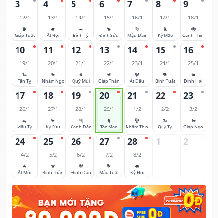
3
4
5
6
7
8
9
12/1
13/1
14/1
15/1
16/1
17/1
18/1
🐕
🐖
🐀
🐂
🐅
🐈
🐉
Giáp Tuất
Ất Hợi
Bính Tý
Đinh Sửu
Mậu Dần
Kỷ Mão
Canh Thìn
10
11
12
13
14
15
16
19/1
20/1
21/1
22/1
23/1
24/1
25/1
🐍
🐎
🐐
🐒
🐓
🐕
🐖
Tân Tỵ
Nhâm Ngọ
Quý Mùi
Giáp Thân
Ất Dậu
Bính Tuất
Đinh Hợi
17
18
19
20
21
22
23
26/1
27/1
28/1
29/1
1/2
2/2
3/2
🐀
🐂
🐅
🐈
🐉
🐍
🐎
Mậu Tý
Kỷ Sửu
Canh Dần
Tân Mão
Nhâm Thìn
Quý Tỵ
Giáp Ngọ
24
25
26
27
28
1
2
4/2
5/2
6/2
7/2
8/2
🐐
🐒
🐓
🐕
🐖
Ất Mùi
Bính Thân
Đinh Dậu
Mậu Tuất
Kỷ Hợi