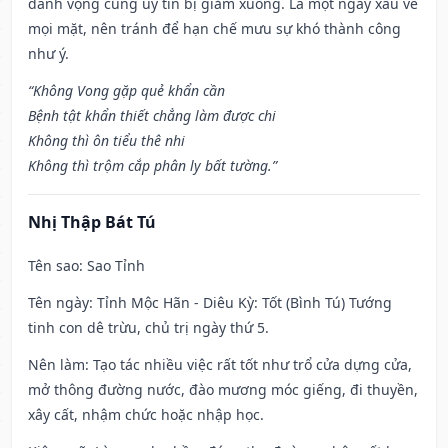
danh vọng cũng uy tín bị giảm xuống. Là một ngày xấu về
mọi mặt, nên tránh để hạn chế mưu sự khó thành công
như ý.
“Không Vong gặp quẻ khẩn cần
Bệnh tật khẩn thiết chẳng làm được chi
Không thì ôn tiểu thê nhi
Không thì trộm cắp phân ly bất tường.”
Nhị Thập Bát Tú
Tên sao
: Sao Tỉnh
Tên ngày
: Tỉnh Mộc Hãn - Diêu Kỳ: Tốt (Bình Tú) Tướng
tinh con dê trừu, chủ trị ngày thứ 5.
Nên làm
: Tạo tác nhiều việc rất tốt như trổ cửa dựng cửa,
mở thông đường nước, đào mương móc giếng, đi thuyền,
xây cất, nhậm chức hoặc nhập học.