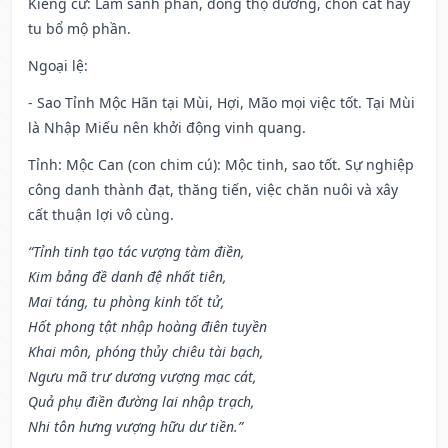
Kiêng cữ
: Làm sanh phần, đóng thọ đường, chôn cất hay
tu bổ mộ phần.
Ngoại lệ
:
- Sao Tỉnh Mộc Hãn tại Mùi, Hợi, Mão mọi việc tốt. Tại Mùi
là Nhập Miếu nên khởi động vinh quang.
Tỉnh: Mộc Can (con chim cú): Mộc tinh, sao tốt. Sự nghiệp
công danh thành đạt, thăng tiến, việc chăn nuôi và xây
cất thuận lợi vô cùng.
“Tỉnh tinh tạo tác vượng tàm điền,
Kim bảng đề danh đệ nhất tiên,
Mai táng, tu phòng kinh tốt tử,
Hốt phong tật nhập hoàng điên tuyền
Khai môn, phóng thủy chiêu tài bạch,
Ngưu mã trư dương vượng mạc cát,
Quả phụ điền đường lai nhập trạch,
Nhi tôn hưng vượng hữu dư tiền.”