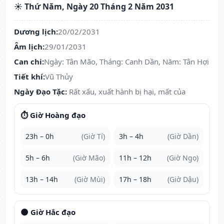
☀️ Thứ Năm, Ngày 20 Tháng 2 Năm 2031
Dương lịch:
20/02/2031
Âm lịch:
29/01/2031
Can chi:
Ngày: Tân Mão, Tháng: Canh Dần, Năm: Tân Hợi
Tiết khí:
Vũ Thủy
Ngày Đạo Tặc:
Rất xấu, xuất hành bị hại, mất của
⏱️ Giờ Hoàng đạo
23h – 0h
(Giờ Tí)
3h – 4h
(Giờ Dần)
5h – 6h
(Giờ Mão)
11h – 12h
(Giờ Ngọ)
13h – 14h
(Giờ Mùi)
17h – 18h
(Giờ Dậu)
🌑 Giờ Hắc đạo