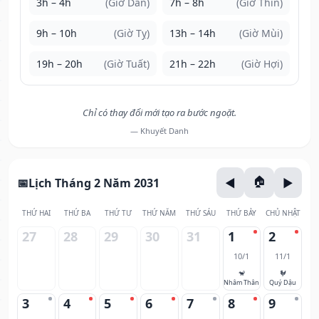
3h – 4h
(Giờ Dần)
7h – 8h
(Giờ Thìn)
9h – 10h
(Giờ Tỵ)
13h – 14h
(Giờ Mùi)
19h – 20h
(Giờ Tuất)
21h – 22h
(Giờ Hợi)
Chỉ có thay đổi mới tạo ra bước ngoặt.
— Khuyết Danh
Lịch Tháng 2 Năm 2031
THỨ HAI
THỨ BA
THỨ TƯ
THỨ NĂM
THỨ SÁU
THỨ BẢY
CHỦ NHẬT
27
28
29
30
31
1
2
10/1
11/1
🐒
🐓
Nhâm Thân
Quý Dậu
3
4
5
6
7
8
9