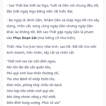
- Sao Thất Đại Kiết tại Ngọ, Tuất và Dần nói chung đều tốt,
đặc biệt ngày Ngọ Đăng viên rất hiển đạt.
- Ba ngày là: Bính Dần, Nhâm Dần và Giáp Ngọ tốt cho xây
dựng, chôn cất, song cũng ngày Dần nhưng ngày Dần
khác lại không tốt. Bởi sao Thất gặp ngày Dần là phạm
vào
Phục Đoạn Sát
(mọi kiêng cữ như trên).
Thất: Hỏa Trư (con lợn): Hỏa tinh, sao tốt. Rất tốt cho việc
kinh doanh, hôn nhân, xây cất và chôn cất.
“Thất tinh tạo tác tiến điền ngưu,
Nhi tôn đại đại cận quân hầu,
Phú quý vinh hoa thiên thượng chỉ,
Thọ như Bành tổ nhập thiên thu.
Khai môn, phóng thủy chiêu tài bạch,
Hòa hợp hôn nhân sinh quý nhi.
Mai táng nhược năng y thử nhật,
Môn đình hưng vượng, Phúc vô ưu!”