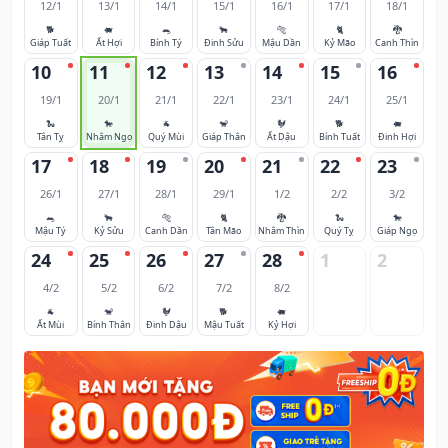
12/1
13/1
14/1
15/1
16/1
17/1
18/1
🐕
🐖
🐀
🐂
🐅
🐈
🐉
Giáp Tuất
Ất Hợi
Bính Tý
Đinh Sửu
Mậu Dần
Kỷ Mão
Canh Thìn
10
11
12
13
14
15
16
19/1
20/1
21/1
22/1
23/1
24/1
25/1
🐍
🐎
🐐
🐒
🐓
🐕
🐖
Tân Tỵ
Nhâm Ngọ
Quý Mùi
Giáp Thân
Ất Dậu
Bính Tuất
Đinh Hợi
17
18
19
20
21
22
23
26/1
27/1
28/1
29/1
1/2
2/2
3/2
🐀
🐂
🐅
🐈
🐉
🐍
🐎
Mậu Tý
Kỷ Sửu
Canh Dần
Tân Mão
Nhâm Thìn
Quý Tỵ
Giáp Ngọ
24
25
26
27
28
1
2
4/2
5/2
6/2
7/2
8/2
🐐
🐒
🐓
🐕
🐖
Ất Mùi
Bính Thân
Đinh Dậu
Mậu Tuất
Kỷ Hợi