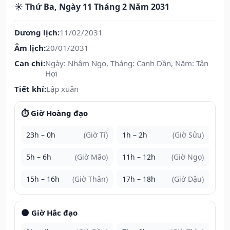
☀️ Thứ Ba, Ngày 11 Tháng 2 Năm 2031
Dương lịch:
11/02/2031
Âm lịch:
20/01/2031
Can chi:
Ngày: Nhâm Ngọ, Tháng: Canh Dần, Năm: Tân
Hợi
Tiết khí:
Lập xuân
⏱️ Giờ Hoàng đạo
23h – 0h
(Giờ Tí)
1h – 2h
(Giờ Sửu)
5h – 6h
(Giờ Mão)
11h – 12h
(Giờ Ngọ)
15h – 16h
(Giờ Thân)
17h – 18h
(Giờ Dậu)
🌑 Giờ Hắc đạo