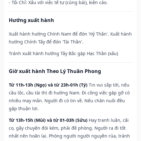
- Tội Chỉ: Xấu với việc tế tự (cúng bái), kiện cáo.
Hướng xuất hành
Xuất hành hướng Chính Nam để đón 'Hỷ Thần'. Xuất hành
hướng Chính Tây để đón 'Tài Thần'.
Tránh xuất hành hướng Tây Bắc gặp Hạc Thần (xấu)
Giờ xuất hành Theo Lý Thuần Phong
Từ 11h-13h (Ngọ) và từ 23h-01h (Tý)
Tin vui sắp tới, nếu
cầu lộc, cầu tài thì đi hướng Nam. Đi công việc gặp gỡ có
nhiều may mắn. Người đi có tin về. Nếu chăn nuôi đều
gặp thuận lợi.
Từ 13h-15h (Mùi) và từ 01-03h (Sửu)
Hay tranh luận, cãi
cọ, gây chuyện đói kém, phải đề phòng. Người ra đi tốt
nhất nên hoãn lại. Phòng người người nguyền rủa, tránh