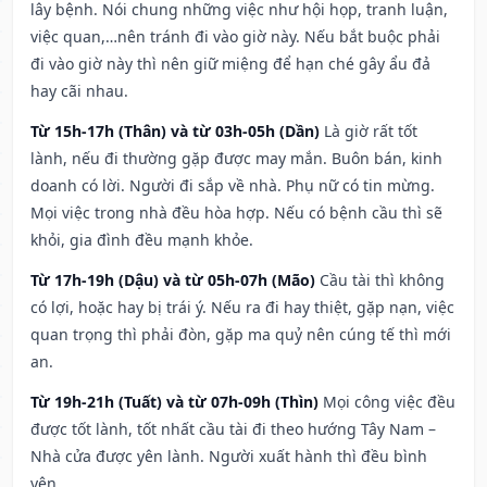
lây bệnh. Nói chung những việc như hội họp, tranh luận,
việc quan,…nên tránh đi vào giờ này. Nếu bắt buộc phải
đi vào giờ này thì nên giữ miệng để hạn ché gây ẩu đả
hay cãi nhau.
Từ 15h-17h (Thân) và từ 03h-05h (Dần)
Là giờ rất tốt
lành, nếu đi thường gặp được may mắn. Buôn bán, kinh
doanh có lời. Người đi sắp về nhà. Phụ nữ có tin mừng.
Mọi việc trong nhà đều hòa hợp. Nếu có bệnh cầu thì sẽ
khỏi, gia đình đều mạnh khỏe.
Từ 17h-19h (Dậu) và từ 05h-07h (Mão)
Cầu tài thì không
có lợi, hoặc hay bị trái ý. Nếu ra đi hay thiệt, gặp nạn, việc
quan trọng thì phải đòn, gặp ma quỷ nên cúng tế thì mới
an.
Từ 19h-21h (Tuất) và từ 07h-09h (Thìn)
Mọi công việc đều
được tốt lành, tốt nhất cầu tài đi theo hướng Tây Nam –
Nhà cửa được yên lành. Người xuất hành thì đều bình
yên.