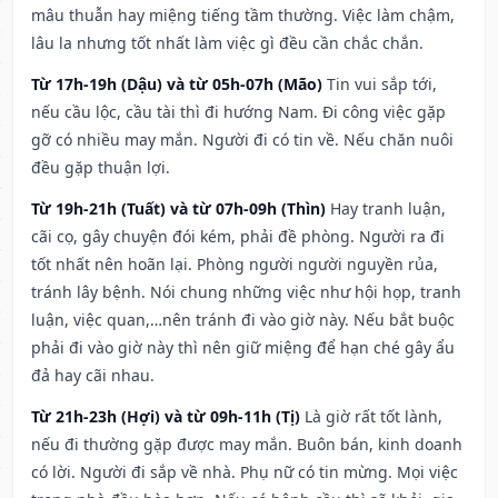
mâu thuẫn hay miệng tiếng tầm thường. Việc làm chậm,
lâu la nhưng tốt nhất làm việc gì đều cần chắc chắn.
Từ 17h-19h (Dậu) và từ 05h-07h (Mão)
Tin vui sắp tới,
nếu cầu lộc, cầu tài thì đi hướng Nam. Đi công việc gặp
gỡ có nhiều may mắn. Người đi có tin về. Nếu chăn nuôi
đều gặp thuận lợi.
Từ 19h-21h (Tuất) và từ 07h-09h (Thìn)
Hay tranh luận,
cãi cọ, gây chuyện đói kém, phải đề phòng. Người ra đi
tốt nhất nên hoãn lại. Phòng người người nguyền rủa,
tránh lây bệnh. Nói chung những việc như hội họp, tranh
luận, việc quan,…nên tránh đi vào giờ này. Nếu bắt buộc
phải đi vào giờ này thì nên giữ miệng để hạn ché gây ẩu
đả hay cãi nhau.
Từ 21h-23h (Hợi) và từ 09h-11h (Tị)
Là giờ rất tốt lành,
nếu đi thường gặp được may mắn. Buôn bán, kinh doanh
có lời. Người đi sắp về nhà. Phụ nữ có tin mừng. Mọi việc