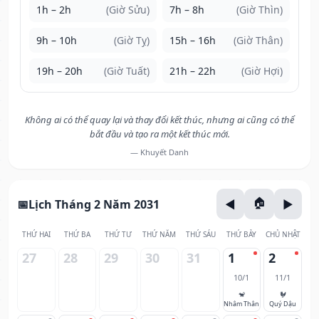
1h – 2h
(Giờ Sửu)
7h – 8h
(Giờ Thìn)
9h – 10h
(Giờ Tỵ)
15h – 16h
(Giờ Thân)
19h – 20h
(Giờ Tuất)
21h – 22h
(Giờ Hợi)
Không ai có thể quay lại và thay đổi kết thúc, nhưng ai cũng có thể
bắt đầu và tạo ra một kết thúc mới.
— Khuyết Danh
Lịch Tháng 2 Năm 2031
THỨ HAI
THỨ BA
THỨ TƯ
THỨ NĂM
THỨ SÁU
THỨ BẢY
CHỦ NHẬT
27
28
29
30
31
1
2
10/1
11/1
🐒
🐓
Nhâm Thân
Quý Dậu