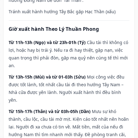
hướng Đông Nam để đón 'Tài Thần'.
Tránh xuất hành hướng Tây Bắc gặp Hạc Thần (xấu)
Giờ xuất hành Theo Lý Thuần Phong
Từ 11h-13h (Ngọ) và từ 23h-01h (Tý)
Cầu tài thì không có
lợi, hoặc hay bị trái ý. Nếu ra đi hay thiệt, gặp nạn, việc
quan trọng thì phải đòn, gặp ma quỷ nên cúng tế thì mới
an.
Từ 13h-15h (Mùi) và từ 01-03h (Sửu)
Mọi công việc đều
được tốt lành, tốt nhất cầu tài đi theo hướng Tây Nam –
Nhà cửa được yên lành. Người xuất hành thì đều bình
yên.
Từ 15h-17h (Thân) và từ 03h-05h (Dần)
Mưu sự khó
thành, cầu lộc, cầu tài mờ mịt. Kiện cáo tốt nhất nên hoãn
lại. Người đi xa chưa có tin về. Mất tiền, mất của nếu đi
hướng Nam thì tìm nhanh mới thấy. Đề phòng tranh cãi,