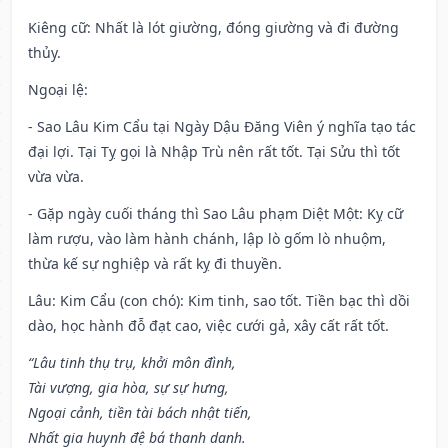
Kiêng cữ
: Nhất là lót giường, đóng giường và đi đường
thủy.
Ngoại lệ
:
- Sao Lâu Kim Cẩu tại Ngày Dậu Đăng Viên ý nghĩa tạo tác
đại lợi. Tại Tỵ gọi là Nhập Trù nên rất tốt. Tại Sửu thì tốt
vừa vừa.
- Gặp ngày cuối tháng thì Sao Lâu phạm Diệt Một: Kỵ cữ
làm rượu, vào làm hành chánh, lập lò gốm lò nhuộm,
thừa kế sự nghiệp và rất kỵ đi thuyền.
Lâu: Kim Cẩu (con chó): Kim tinh, sao tốt. Tiền bạc thì dồi
dào, học hành đỗ đạt cao, việc cưới gả, xây cất rất tốt.
“Lâu tinh thụ trụ, khởi môn đình,
Tài vượng, gia hòa, sự sự hưng,
Ngoại cảnh, tiền tài bách nhật tiến,
Nhất gia huynh đệ bá thanh danh.