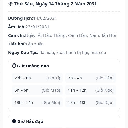
☀️ Thứ Sáu, Ngày 14 Tháng 2 Năm 2031
Dương lịch:
14/02/2031
Âm lịch:
23/01/2031
Can chi:
Ngày: Ất Dậu, Tháng: Canh Dần, Năm: Tân Hợi
Tiết khí:
Lập xuân
Ngày Đạo Tặc:
Rất xấu, xuất hành bị hại, mất của
⏱️ Giờ Hoàng đạo
23h – 0h
(Giờ Tí)
3h – 4h
(Giờ Dần)
5h – 6h
(Giờ Mão)
11h – 12h
(Giờ Ngọ)
13h – 14h
(Giờ Mùi)
17h – 18h
(Giờ Dậu)
🌑 Giờ Hắc đạo