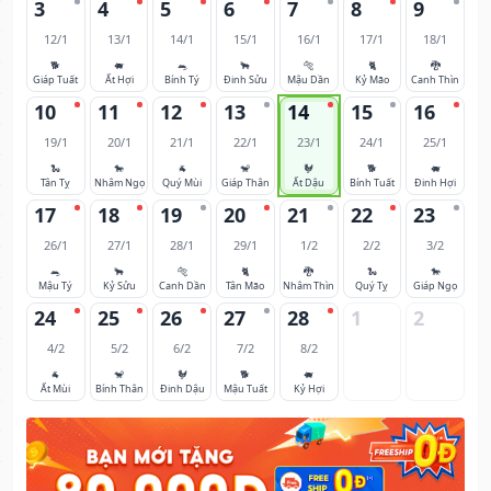
3
4
5
6
7
8
9
12/1
13/1
14/1
15/1
16/1
17/1
18/1
🐕
🐖
🐀
🐂
🐅
🐈
🐉
Giáp Tuất
Ất Hợi
Bính Tý
Đinh Sửu
Mậu Dần
Kỷ Mão
Canh Thìn
10
11
12
13
14
15
16
19/1
20/1
21/1
22/1
23/1
24/1
25/1
🐍
🐎
🐐
🐒
🐓
🐕
🐖
Tân Tỵ
Nhâm Ngọ
Quý Mùi
Giáp Thân
Ất Dậu
Bính Tuất
Đinh Hợi
17
18
19
20
21
22
23
26/1
27/1
28/1
29/1
1/2
2/2
3/2
🐀
🐂
🐅
🐈
🐉
🐍
🐎
Mậu Tý
Kỷ Sửu
Canh Dần
Tân Mão
Nhâm Thìn
Quý Tỵ
Giáp Ngọ
24
25
26
27
28
1
2
4/2
5/2
6/2
7/2
8/2
🐐
🐒
🐓
🐕
🐖
Ất Mùi
Bính Thân
Đinh Dậu
Mậu Tuất
Kỷ Hợi