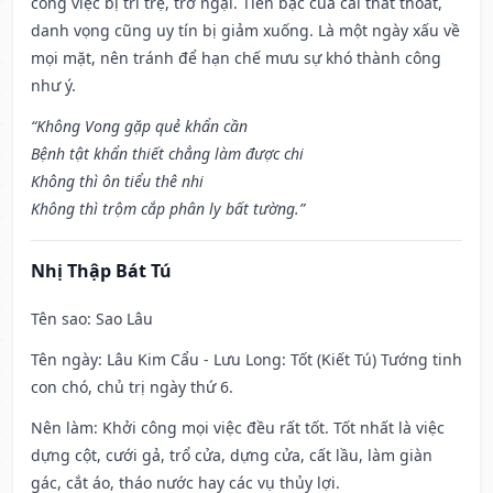
công việc bị trì trệ, trở ngại. Tiền bạc của cải thất thoát,
danh vọng cũng uy tín bị giảm xuống. Là một ngày xấu về
mọi mặt, nên tránh để hạn chế mưu sự khó thành công
như ý.
“Không Vong gặp quẻ khẩn cần
Bệnh tật khẩn thiết chẳng làm được chi
Không thì ôn tiểu thê nhi
Không thì trộm cắp phân ly bất tường.”
Nhị Thập Bát Tú
Tên sao
: Sao Lâu
Tên ngày
: Lâu Kim Cẩu - Lưu Long: Tốt (Kiết Tú) Tướng tinh
con chó, chủ trị ngày thứ 6.
Nên làm
: Khởi công mọi việc đều rất tốt. Tốt nhất là việc
dựng cột, cưới gả, trổ cửa, dựng cửa, cất lầu, làm giàn
gác, cắt áo, tháo nước hay các vụ thủy lợi.