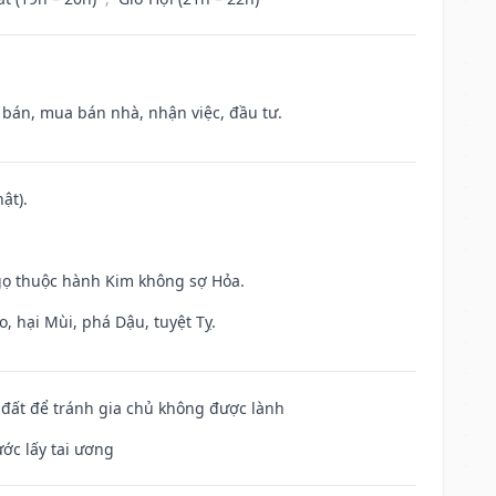
n bán, mua bán nhà, nhận việc, đầu tư.
ật).
gọ thuộc hành Kim không sợ Hỏa.
, hại Mùi, phá Dậu, tuyệt Tỵ.
n đất để tránh gia chủ không được lành
ước lấy tai ương