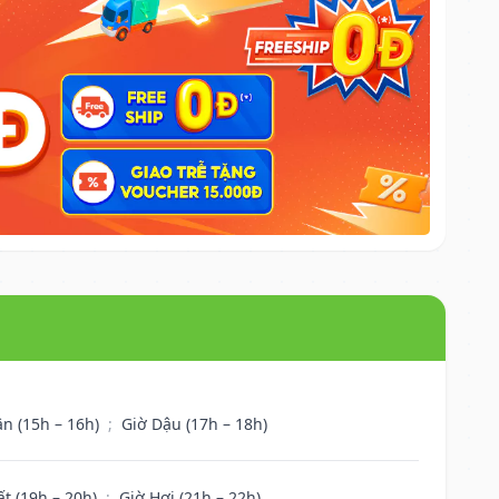
ân (15h – 16h)
;
Giờ Dậu (17h – 18h)
ất (19h – 20h)
;
Giờ Hợi (21h – 22h)