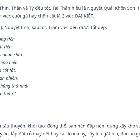
 Thìn, Thân và Tý đều tốt. Tại Thân hiệu là Nguyệt Quải Khôn Sơn, t
việc cưới gả hay chôn cất là 2 việc ĐẠI KIẾT.
): Nguyệt tinh, sao tốt. Trăm việc đều được tốt đẹp.
ang tiền,
t tiền
m quan chức,
hong niên
cát lật,
an nhiên,
hùng thử nhật,
ọ toàn.”
đi tàu thuyền, khởi tạo, động thổ, san nền đắp nền, dựng xây kho
 áo, lắp đặt cỗ máy dệt hay các loại máy, cấy lúa gặt lúa, đào ao 