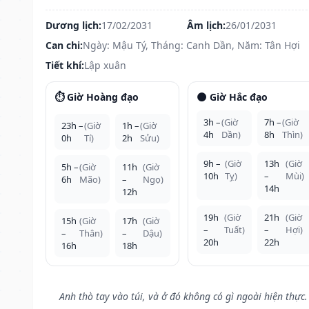
Dương lịch:
17/02/2031
Âm lịch:
26/01/2031
Can chi:
Ngày: Mậu Tý, Tháng: Canh Dần, Năm: Tân Hợi
Tiết khí:
Lập xuân
⏱️ Giờ Hoàng đạo
🌑 Giờ Hắc đạo
3h –
(Giờ
7h –
(Giờ
23h –
(Giờ
1h –
(Giờ
4h
Dần)
8h
Thìn)
0h
Tí)
2h
Sửu)
9h –
(Giờ
13h
(Giờ
5h –
(Giờ
11h
(Giờ
10h
Tỵ)
–
Mùi)
6h
Mão)
–
Ngọ)
14h
12h
19h
(Giờ
21h
(Giờ
15h
(Giờ
17h
(Giờ
–
Tuất)
–
Hợi)
–
Thân)
–
Dậu)
20h
22h
16h
18h
Anh thò tay vào túi, và ở đó không có gì ngoài hiện thực.