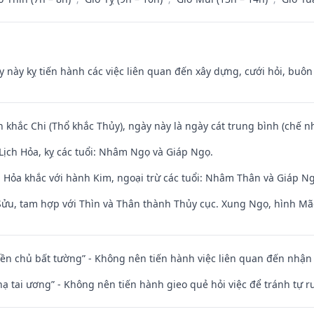
y này kỵ tiến hành các việc liên quan đến xây dựng, cưới hỏi, buô
n khắc Chi (Thổ khắc Thủy), ngày này là ngày cát trung bình (chế nh
Lịch Hỏa, kỵ các tuổi: Nhâm Ngọ và Giáp Ngọ.
 Hỏa khắc với hành Kim, ngoại trừ các tuổi: Nhâm Thân và Giáp N
 Sửu, tam hợp với Thìn và Thân thành Thủy cục. Xung Ngọ, hình Mão
điền chủ bất tường” - Không nên tiến hành việc liên quan đến nhậ
nhạ tai ương” - Không nên tiến hành gieo quẻ hỏi việc để tránh tự r