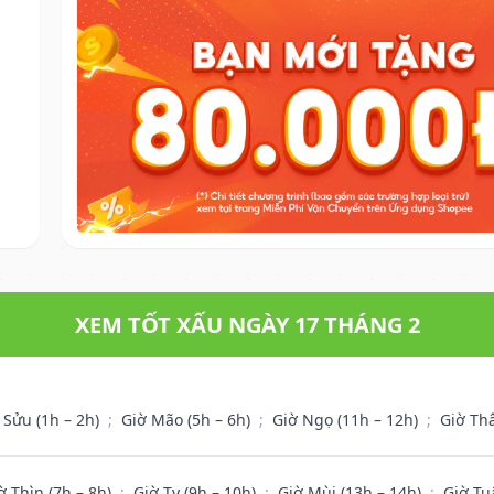
XEM TỐT XẤU NGÀY 17 THÁNG 2
 Sửu (1h – 2h)
;
Giờ Mão (5h – 6h)
;
Giờ Ngọ (11h – 12h)
;
Giờ Th
ờ Thìn (7h – 8h)
;
Giờ Tỵ (9h – 10h)
;
Giờ Mùi (13h – 14h)
;
Giờ Tu