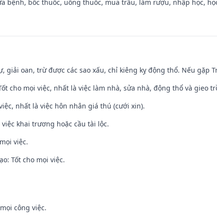
a bệnh, bốc thuốc, uống thuốc, mua trâu, làm rượu, nhập học, học 
tự, giải oan, trừ được các sao xấu, chỉ kiêng kỵ động thổ. Nếu gặp Tr
 Tốt cho mọi việc, nhất là việc làm nhà, sửa nhà, động thổ và gieo tr
việc, nhất là việc hôn nhân giá thú (cưới xin).
việc khai trương hoặc cầu tài lộc.
mọi việc.
o: Tốt cho mọi việc.
mọi công việc.