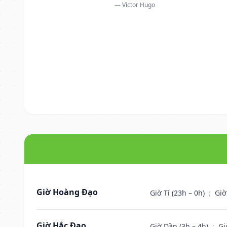
— Victor Hugo
Giờ Hoàng Đạo
Giờ Tí (23h – 0h)
;
Giờ
Giờ Hắc Đạo
Giờ Dần (3h – 4h)
;
Gi