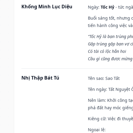
Khổng Minh Lục Diệu
Ngày:
Tốc Hỷ
- tức ngà
Buổi sáng tốt, nhưng 
tiến hành công việc v
“Tốc Hỷ là bạn trùng p
Gặp trùng gặp bạn vợ c
Có tài có lộc hẳn hoi
Cầu gì cũng được mừng 
Nhị Thập Bát Tú
Tên sao
: Sao Tất
Tên ngày
: Tất Nguyệt 
Nên làm
: Khởi công tạ
phá đất hay móc giếng
Kiêng cữ
: Việc đi thuy
Ngoại lệ
: