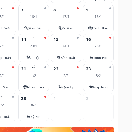
⭐
7
8
9
5/1
16/1
17/1
18/1
🐅
🐈
🐉
nh Sửu
Mậu Dần
Kỷ Mão
Canh Thìn
⭐
14
15
16
2/1
23/1
24/1
25/1
🐓
🐕
🐖
áp Thân
Ất Dậu
Bính Tuất
Đinh Hợi
🌙
21
22
23
9/1
1/2
2/2
3/2
🐉
🐍
🐎
ân Mão
Nhâm Thìn
Quý Tỵ
Giáp Ngọ
⭐
28
1
2
7/2
8/2
🐖
u Tuất
Kỷ Hợi