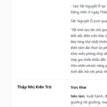
- Sao Tất Nguyệt Ô tại
Đăng Viên ở ngày Thân 
Tất: Nguyệt Ô (con quạ
“Tất tinh tạo tác chủ qu
Mãi dắc điền viên hữu lậ
Mai táng thử nhật thiê
Điền tàm đại thực lai p
Khai môn phóng thủy đa 
Hợp gia nhân khẩu đắc 
Hôn nhân nhược năng p
Sinh đắc hài nhi phúc th
Thập Nhị Kiến Trừ
Trực Khai
Nên làm
: Xuất hành, 
giường lót giường, may