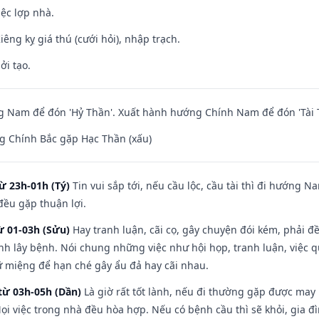
iệc lợp nhà.
Kiêng kỵ giá thú (cưới hỏi), nhập trạch.
ởi tạo.
 Nam để đón 'Hỷ Thần'. Xuất hành hướng Chính Nam để đón 'Tài 
g Chính Bắc gặp Hạc Thần (xấu)
ừ 23h-01h (Tý)
Tin vui sắp tới, nếu cầu lộc, cầu tài thì đi hướng 
đều gặp thuận lợi.
ừ 01-03h (Sửu)
Hay tranh luận, cãi cọ, gây chuyện đói kém, phải đ
nh lây bệnh. Nói chung những việc như hội họp, tranh luận, việc q
iữ miệng để hạn ché gây ẩu đả hay cãi nhau.
từ 03h-05h (Dần)
Là giờ rất tốt lành, nếu đi thường gặp được may
ọi việc trong nhà đều hòa hợp. Nếu có bệnh cầu thì sẽ khỏi, gia 