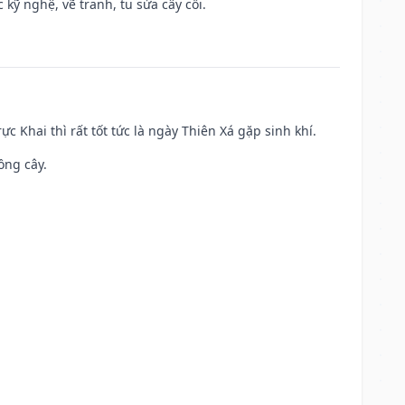
kỹ nghệ, vẽ tranh, tu sửa cây cối.
ực Khai thì rất tốt tức là ngày Thiên Xá gặp sinh khí.
ồng cây.