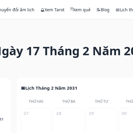
🃏
huyển đổi âm lịch
🔮
Xem Tarot
Xem quẻ
📝
Blog
📅
Lịch t
gày 17 Tháng 2 Năm 2
Lịch Tháng 2 Năm 2031
THỨ HAI
THỨ BA
THỨ TƯ
THỨ
27
28
29
30
31