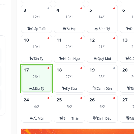
3
4
5
6
12/1
13/1
14/1
1
🐕
🐖
🐀
🐂
Giáp Tuất
Ất Hợi
Bính Tý
Đi
10
11
12
13
19/1
20/1
21/1
2
🐍
🐎
🐐
🐒
Tân Tỵ
Nhâm Ngọ
Quý Mùi
Gi
17
18
19
20
26/1
27/1
28/1
2
🐀
🐂
🐅
🐈
Mậu Tý
Kỷ Sửu
Canh Dần
T
24
25
26
27
4/2
5/2
6/2
🐐
🐒
🐓
🐕
Ất Mùi
Bính Thân
Đinh Dậu
Mậ