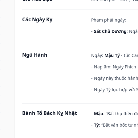
Các Ngày Kỵ
Phạm phải ngày:
-
Sát Chủ Dương
: Ngà
Ngũ Hành
Ngày:
Mậu Tý
- tức Ca
- Nạp âm: Ngày Phích 
- Ngày này thuộc hành
- Ngày Tý lục hợp với
Bành Tổ Bách Kỵ Nhật
-
Mậu
: “Bất thụ điền 
-
Tý
: “Bất vấn bốc tự 