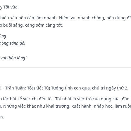
y Tốt vừa.
chiều xấu nên cần làm nhanh. Niềm vui nhanh chóng, nên dùng để 
ào buổi sáng, càng sớm càng tốt.
hùng
hồng sánh đôi
vui thỏa lòng”
Ô - Trần Tuấn: Tốt (Kiết Tú) Tướng tinh con quạ, chủ trị ngày thứ 2.
o tác bất kể việc chi đều tốt. Tốt nhất là việc trổ cửa dựng cửa, đà
. Những việc khác như khai trương, xuất hành, nhập học, làm ruộn
ền.