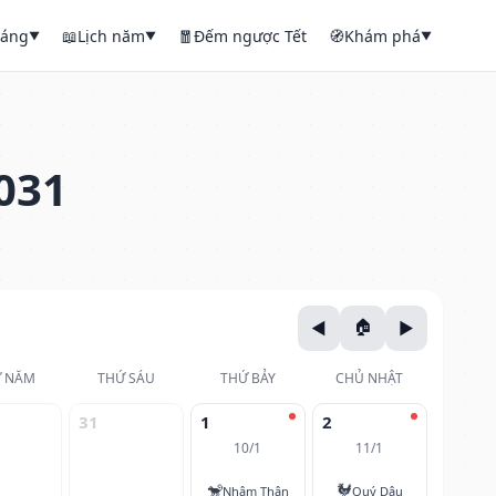
háng
📖
Lịch năm
🧧
Đếm ngược Tết
🧭
Khám phá
▼
▼
▼
031
 NĂM
THỨ SÁU
THỨ BẢY
CHỦ NHẬT
31
1
2
10/1
11/1
🐒
🐓
Nhâm Thân
Quý Dậu