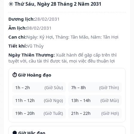
☀️ Thứ Sáu, Ngày 28 Tháng 2 Năm 2031
Dương lịch:
28/02/2031
Âm lịch:
08/02/2031
Can chi:
Ngày: Kỷ Hợi, Tháng: Tân Mão, Năm: Tân Hợi
Tiết khí:
Vũ Thủy
Ngày Thiên Thương:
Xuất hành để gặp cấp trên thì
tuyệt vời, cầu tài thì được tài, mọi việc đều thuận lợi
⏱️ Giờ Hoàng đạo
1h – 2h
(Giờ Sửu)
7h – 8h
(Giờ Thìn)
11h – 12h
(Giờ Ngọ)
13h – 14h
(Giờ Mùi)
19h – 20h
(Giờ Tuất)
21h – 22h
(Giờ Hợi)
🌑 Giờ Hắc đạo