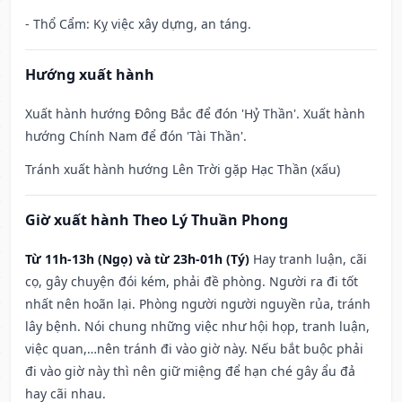
- Thổ Cẩm: Kỵ việc xây dựng, an táng.
Hướng xuất hành
Xuất hành hướng Đông Bắc để đón 'Hỷ Thần'. Xuất hành
hướng Chính Nam để đón 'Tài Thần'.
Tránh xuất hành hướng Lên Trời gặp Hạc Thần (xấu)
Giờ xuất hành Theo Lý Thuần Phong
Từ 11h-13h (Ngọ) và từ 23h-01h (Tý)
Hay tranh luận, cãi
cọ, gây chuyện đói kém, phải đề phòng. Người ra đi tốt
nhất nên hoãn lại. Phòng người người nguyền rủa, tránh
lây bệnh. Nói chung những việc như hội họp, tranh luận,
việc quan,…nên tránh đi vào giờ này. Nếu bắt buộc phải
đi vào giờ này thì nên giữ miệng để hạn ché gây ẩu đả
hay cãi nhau.