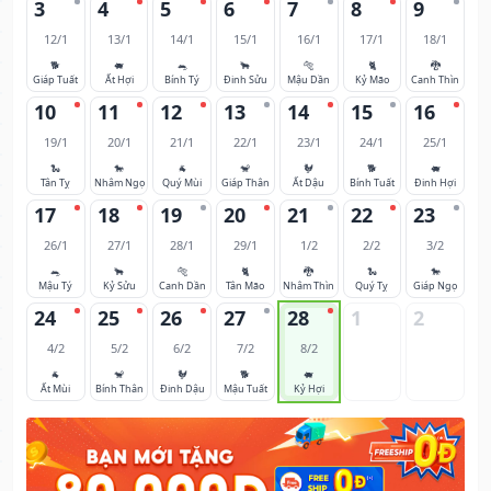
3
4
5
6
7
8
9
12/1
13/1
14/1
15/1
16/1
17/1
18/1
🐕
🐖
🐀
🐂
🐅
🐈
🐉
Giáp Tuất
Ất Hợi
Bính Tý
Đinh Sửu
Mậu Dần
Kỷ Mão
Canh Thìn
10
11
12
13
14
15
16
19/1
20/1
21/1
22/1
23/1
24/1
25/1
🐍
🐎
🐐
🐒
🐓
🐕
🐖
Tân Tỵ
Nhâm Ngọ
Quý Mùi
Giáp Thân
Ất Dậu
Bính Tuất
Đinh Hợi
17
18
19
20
21
22
23
26/1
27/1
28/1
29/1
1/2
2/2
3/2
🐀
🐂
🐅
🐈
🐉
🐍
🐎
Mậu Tý
Kỷ Sửu
Canh Dần
Tân Mão
Nhâm Thìn
Quý Tỵ
Giáp Ngọ
24
25
26
27
28
1
2
4/2
5/2
6/2
7/2
8/2
🐐
🐒
🐓
🐕
🐖
Ất Mùi
Bính Thân
Đinh Dậu
Mậu Tuất
Kỷ Hợi