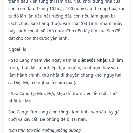
tranh đấu kiện tụng thì lâm bại. Nếu khởi dựng nhà cửa
chết con đầu. Trong 10 hoặc 100 ngày sau thì gặp họa, rồi
từ đó lần lần tiêu hết ruộng đất, còn nếu làm quan bị
cách chức. Sao Cang thuộc vào Thất Sát Tinh, nhằm ngày
này sanh con ắt sẽ khó nuôi. Cho nên lấy tên của Sao để
đặt cho con thì được yên lành.
Ngoại lệ
:
- Sao Cang nhằm vào ngày Rằm là
Diệt Một Nhật
: Cữ làm
rượu, thừa kế sự nghiệp, lập lò gốm, lò nhuộm hay vào
làm hành chính, thứ nhất đi thuyền chẳng khỏi nguy hại
(vì Diệt Một có nghĩa là chìm mất).
- Sao Cang tại Mùi, Hợi, Mẹo thì trăm việc đều tốt. Thứ
nhất tại Mùi.
Sao Cang: Kim Long (con rồng): Kim tinh, sao xấu. Kỵ gả
cưới và xây cất. Đề phòng dễ bị tai nạn.
“Can tinh tạo tác Trưởng phòng đường,