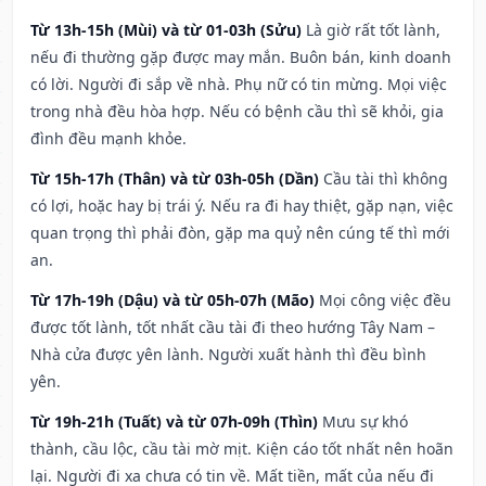
Từ 13h-15h (Mùi) và từ 01-03h (Sửu)
Là giờ rất tốt lành,
nếu đi thường gặp được may mắn. Buôn bán, kinh doanh
có lời. Người đi sắp về nhà. Phụ nữ có tin mừng. Mọi việc
trong nhà đều hòa hợp. Nếu có bệnh cầu thì sẽ khỏi, gia
đình đều mạnh khỏe.
Từ 15h-17h (Thân) và từ 03h-05h (Dần)
Cầu tài thì không
có lợi, hoặc hay bị trái ý. Nếu ra đi hay thiệt, gặp nạn, việc
quan trọng thì phải đòn, gặp ma quỷ nên cúng tế thì mới
an.
Từ 17h-19h (Dậu) và từ 05h-07h (Mão)
Mọi công việc đều
được tốt lành, tốt nhất cầu tài đi theo hướng Tây Nam –
Nhà cửa được yên lành. Người xuất hành thì đều bình
yên.
Từ 19h-21h (Tuất) và từ 07h-09h (Thìn)
Mưu sự khó
thành, cầu lộc, cầu tài mờ mịt. Kiện cáo tốt nhất nên hoãn
lại. Người đi xa chưa có tin về. Mất tiền, mất của nếu đi