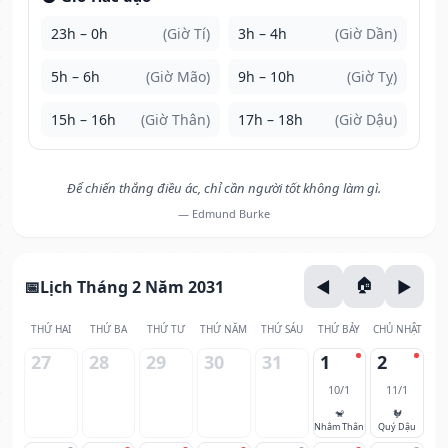
23h – 0h
(Giờ Tí)
3h – 4h
(Giờ Dần)
5h – 6h
(Giờ Mão)
9h – 10h
(Giờ Tỵ)
15h – 16h
(Giờ Thân)
17h – 18h
(Giờ Dậu)
Để chiến thắng điều ác, chỉ cần người tốt không làm gì.
— Edmund Burke
Lịch Tháng 2 Năm 2031
THỨ HAI
THỨ BA
THỨ TƯ
THỨ NĂM
THỨ SÁU
THỨ BẢY
CHỦ NHẬT
27
28
29
30
31
1
2
10/1
11/1
🐒
🐓
Nhâm Thân
Quý Dậu