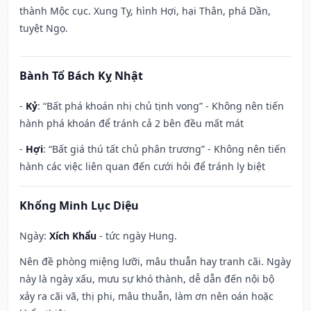
thành Mộc cục. Xung Tỵ, hình Hợi, hại Thân, phá Dần,
tuyệt Ngọ.
Bành Tổ Bách Kỵ Nhật
-
Kỷ
: “Bất phá khoán nhị chủ tịnh vong” - Không nên tiến
hành phá khoán để tránh cả 2 bên đều mất mát
-
Hợi
: “Bất giá thú tất chủ phân trương” - Không nên tiến
hành các việc liên quan đến cưới hỏi để tránh ly biệt
Khổng Minh Lục Diệu
Ngày:
Xích Khẩu
- tức ngày Hung.
Nên đề phòng miệng lưỡi, mâu thuẫn hay tranh cãi. Ngày
này là ngày xấu, mưu sự khó thành, dễ dẫn đến nội bộ
xảy ra cãi vã, thị phi, mâu thuẫn, làm ơn nên oán hoặc