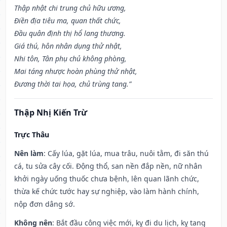
Thập nhật chi trung chủ hữu ương,
Điền địa tiêu ma, quan thất chức,
Đầu quân định thị hổ lang thương.
Giá thú, hôn nhân dụng thử nhật,
Nhi tôn, Tân phụ chủ không phòng,
Mai táng nhược hoàn phùng thử nhật,
Đương thời tai họa, chủ trùng tang.”
Thập Nhị Kiến Trừ
Trực Thâu
Nên làm
: Cấy lúa, gặt lúa, mua trâu, nuôi tằm, đi săn thú
cá, tu sửa cây cối. Động thổ, san nền đắp nền, nữ nhân
khởi ngày uống thuốc chưa bệnh, lên quan lãnh chức,
thừa kế chức tước hay sự nghiệp, vào làm hành chính,
nộp đơn dâng sớ.
Không nên
: Bắt đầu công việc mới, kỵ đi du lịch, kỵ tang