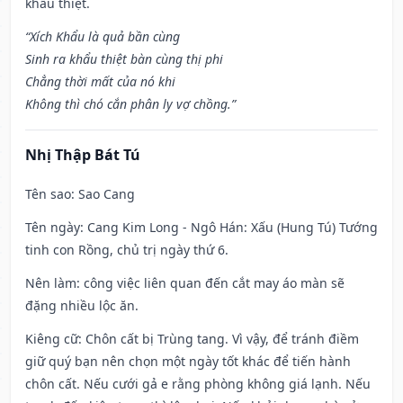
khẩu thiệt.
“Xích Khẩu là quả bần cùng
Sinh ra khẩu thiệt bàn cùng thị phi
Chẳng thời mất của nó khi
Không thì chó cắn phân ly vợ chồng.”
Nhị Thập Bát Tú
Tên sao
: Sao Cang
Tên ngày
: Cang Kim Long - Ngô Hán: Xấu (Hung Tú) Tướng
tinh con Rồng, chủ trị ngày thứ 6.
Nên làm
: công việc liên quan đến cắt may áo màn sẽ
đặng nhiều lộc ăn.
Kiêng cữ
: Chôn cất bị Trùng tang. Vì vậy, để tránh điềm
giữ quý bạn nên chọn một ngày tốt khác để tiến hành
chôn cất. Nếu cưới gả e rằng phòng không giá lạnh. Nếu