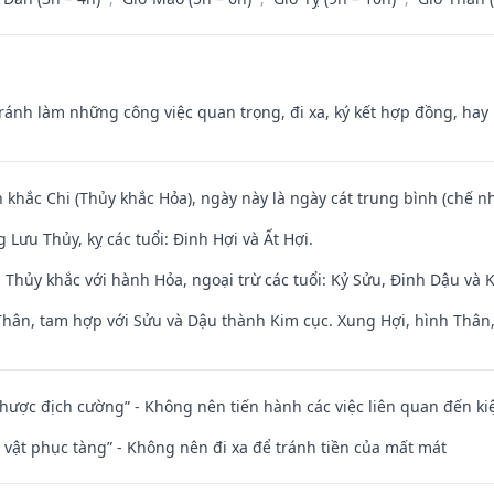
Tránh làm những công việc quan trọng, đi xa, ký kết hợp đồng, hay 
 khắc Chi (Thủy khắc Hỏa), ngày này là ngày cát trung bình (chế nh
Lưu Thủy, kỵ các tuổi: Đinh Hợi và Ất Hợi.
 Thủy khắc với hành Hỏa, ngoại trừ các tuổi: Kỷ Sửu, Đinh Dậu và
Thân, tam hợp với Sửu và Dậu thành Kim cục. Xung Hợi, hình Thân, 
 nhược địch cường” - Không nên tiến hành các việc liên quan đến ki
ài vật phục tàng” - Không nên đi xa để tránh tiền của mất mát