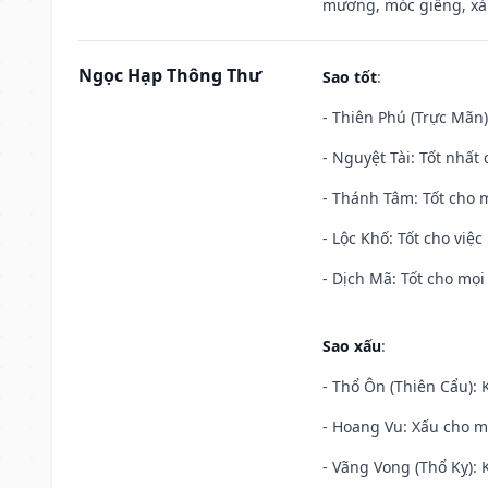
mương, móc giếng, xả
Ngọc Hạp Thông Thư
Sao tốt
:
- Thiên Phú (Trực Mãn)
- Nguyệt Tài: Tốt nhất 
- Thánh Tâm: Tốt cho m
- Lộc Khố: Tốt cho việc
- Dịch Mã: Tốt cho mọi 
Sao xấu
:
- Thổ Ôn (Thiên Cẩu): K
- Hoang Vu: Xấu cho m
- Vãng Vong (Thổ Kỵ): K