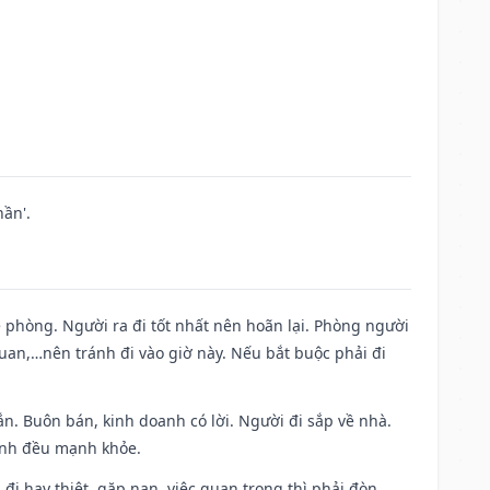
ần'.
ề phòng. Người ra đi tốt nhất nên hoãn lại. Phòng người
uan,…nên tránh đi vào giờ này. Nếu bắt buộc phải đi
n. Buôn bán, kinh doanh có lời. Người đi sắp về nhà.
đình đều mạnh khỏe.
a đi hay thiệt, gặp nạn, việc quan trọng thì phải đòn,