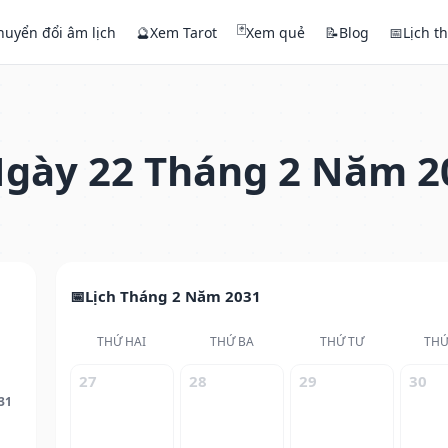
🃏
huyển đổi âm lịch
🔮
Xem Tarot
Xem quẻ
📝
Blog
📅
Lịch t
gày 22 Tháng 2 Năm 2
Lịch Tháng 2 Năm 2031
THỨ HAI
THỨ BA
THỨ TƯ
THỨ
27
28
29
30
31