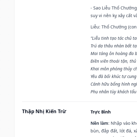
- Sao Liễu Thổ Chướng 
suy vi nên kỵ xây cất v
Liễu: Thổ Chướng (con 
“Liễu tinh tạo tác chủ t
Trú dạ thâu nhàn bất t
Mai táng ôn hoàng đa b
Điền viên thoái tận, thủ
Khai môn phóng thủy ch
Yêu đà bối khúc tự cung
Cánh hữu bổng hình ngh
Phụ nhân tùy khách tẩu
Thập Nhị Kiến Trừ
Trực Bình
Nên làm
: Nhập vào kh
bùn, đắp đất, lót đá, 