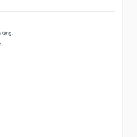
n táng.
h.