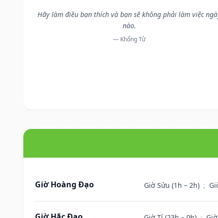
Hãy làm điều bạn thích và bạn sẽ không phải làm việc ngà
nào.
— Khổng Tử
Giờ Hoàng Đạo
Giờ Sửu (1h – 2h)
;
Gi
Giờ Hắc Đạo
Giờ Tí (23h – 0h)
;
Giờ