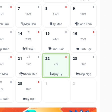
⭐
7
8
9
5/1
16/1
17/1
18/1
🐅
🐈
🐉
nh Sửu
Mậu Dần
Kỷ Mão
Canh Thìn
⭐
14
15
16
2/1
23/1
24/1
25/1
🐓
🐕
🐖
áp Thân
Ất Dậu
Bính Tuất
Đinh Hợi
🌙
21
22
23
9/1
1/2
2/2
3/2
🐉
🐍
🐎
ân Mão
Nhâm Thìn
Quý Tỵ
Giáp Ngọ
⭐
28
1
2
7/2
8/2
🐖
u Tuất
Kỷ Hợi