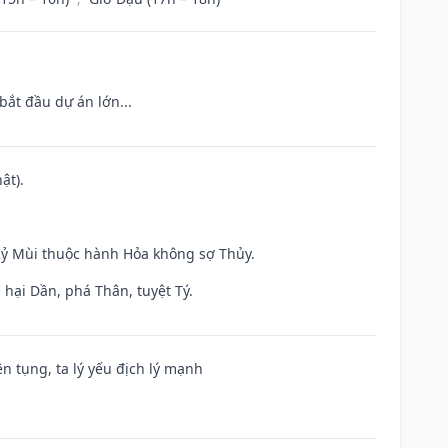
bắt đầu dự án lớn...
ật).
 Kỷ Mùi thuộc hành Hỏa không sợ Thủy.
hại Dần, phá Thân, tuyệt Tý.
ện tụng, ta lý yếu địch lý mạnh