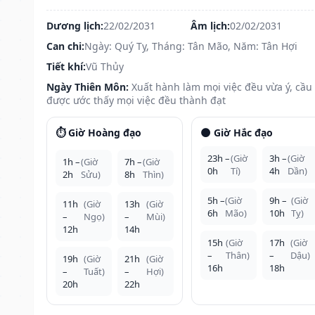
Dương lịch:
22/02/2031
Âm lịch:
02/02/2031
Can chi:
Ngày: Quý Tỵ, Tháng: Tân Mão, Năm: Tân Hợi
Tiết khí:
Vũ Thủy
Ngày Thiên Môn:
Xuất hành làm mọi việc đều vừa ý, cầu
được ước thấy mọi việc đều thành đạt
⏱️ Giờ Hoàng đạo
🌑 Giờ Hắc đạo
23h –
(Giờ
3h –
(Giờ
1h –
(Giờ
7h –
(Giờ
0h
Tí)
4h
Dần)
2h
Sửu)
8h
Thìn)
5h –
(Giờ
9h –
(Giờ
11h
(Giờ
13h
(Giờ
6h
Mão)
10h
Tỵ)
–
Ngọ)
–
Mùi)
12h
14h
15h
(Giờ
17h
(Giờ
–
Thân)
–
Dậu)
19h
(Giờ
21h
(Giờ
16h
18h
–
Tuất)
–
Hợi)
20h
22h