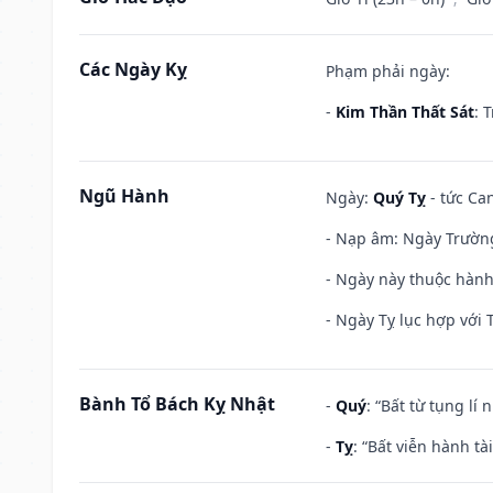
Các Ngày Kỵ
Phạm phải ngày:
-
Kim Thần Thất Sát
: 
Ngũ Hành
Ngày:
Quý Tỵ
- tức Can
- Nạp âm: Ngày Trường 
- Ngày này thuộc hành
- Ngày Tỵ lục hợp với 
Bành Tổ Bách Kỵ Nhật
-
Quý
: “Bất từ tụng lí
-
Tỵ
: “Bất viễn hành t