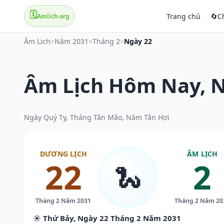
🗓️
Trang chủ
🔄
C
Amlich.org
Âm Lịch
>
Năm 2031
>
Tháng 2
>
Ngày 22
Âm Lịch Hôm Nay, N
Ngày Quý Tỵ, Tháng Tân Mão, Năm Tân Hợi
DƯƠNG LỊCH
ÂM LỊCH
22
2
🐍
Tháng 2 Năm 2031
Tháng 2 Năm 20
☀️ Thứ Bảy, Ngày 22 Tháng 2 Năm 2031