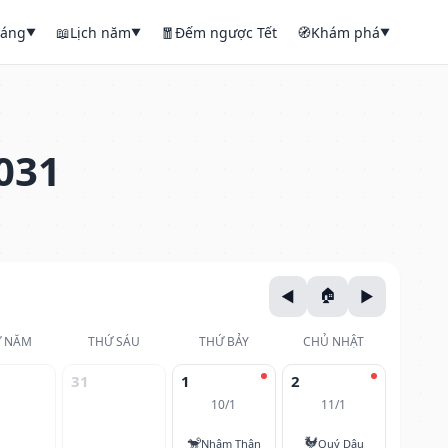
háng
📖
Lịch năm
🧧
Đếm ngược Tết
🧭
Khám phá
▼
▼
▼
031
 NĂM
THỨ SÁU
THỨ BẢY
CHỦ NHẬT
31
1
2
10/1
11/1
🐒
🐓
Nhâm Thân
Quý Dậu