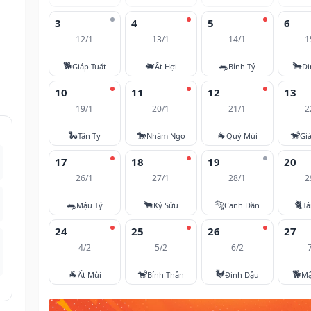
3
4
5
6
12/1
13/1
14/1
1
🐕
🐖
🐀
🐂
Giáp Tuất
Ất Hợi
Bính Tý
Đi
10
11
12
13
19/1
20/1
21/1
2
🐍
🐎
🐐
🐒
Tân Tỵ
Nhâm Ngọ
Quý Mùi
Gi
17
18
19
20
26/1
27/1
28/1
2
🐀
🐂
🐅
🐈
Mậu Tý
Kỷ Sửu
Canh Dần
T
24
25
26
27
4/2
5/2
6/2
🐐
🐒
🐓
🐕
Ất Mùi
Bính Thân
Đinh Dậu
Mậ