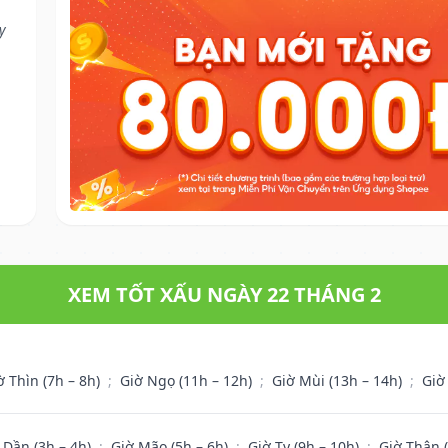
y
XEM TỐT XẤU NGÀY 22 THÁNG 2
ờ Thìn (7h – 8h)
;
Giờ Ngọ (11h – 12h)
;
Giờ Mùi (13h – 14h)
;
Giờ
 Dần (3h – 4h)
;
Giờ Mão (5h – 6h)
;
Giờ Tỵ (9h – 10h)
;
Giờ Thân 