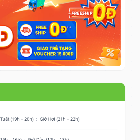
 Tuất (19h – 20h)
;
Giờ Hợi (21h – 22h)
(15h – 16h)
;
Giờ Dậu (17h – 18h)