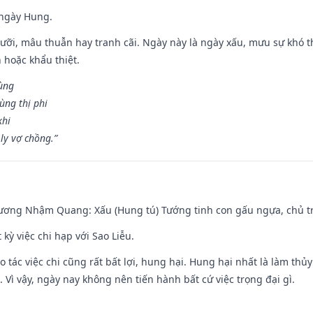
 ngày Hung.
ỡi, mâu thuẫn hay tranh cãi. Ngày này là ngày xấu, mưu sự khó thà
 hoặc khẩu thiệt.
cùng
ùng thị phi
khi
ly vợ chồng.”
hương Nhậm Quang: Xấu (Hung tú) Tướng tinh con gấu ngựa, chủ tr
 kỳ việc chi hạp với Sao Liễu.
o tác việc chi cũng rất bất lợi, hung hại. Hung hại nhất là làm thủy
 Vì vậy, ngày nay không nên tiến hành bất cứ việc trọng đại gì.