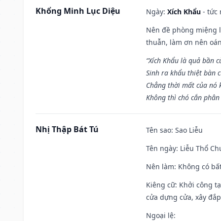
Khổng Minh Lục Diệu
Ngày:
Xích Khẩu
- tức
Nên đề phòng miệng lư
thuẫn, làm ơn nên oán
“Xích Khẩu là quả bần 
Sinh ra khẩu thiệt bàn c
Chẳng thời mất của nó 
Không thì chó cắn phân 
Nhị Thập Bát Tú
Tên sao
: Sao Liễu
Tên ngày
: Liễu Thổ C
Nên làm
: Không có bất
Kiêng cữ
: Khởi công tạ
cửa dựng cửa, xây đắp.
Ngoại lệ
: