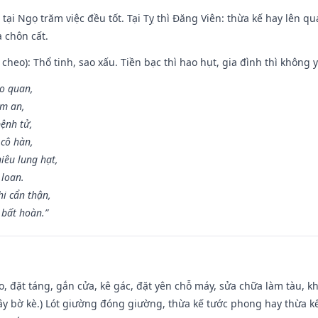
tại Ngọ trăm việc đều tốt. Tại Tỵ thì Đăng Viên: thừa kế hay lên qua
à chôn cất.
cheo): Thổ tinh, sao xấu. Tiền bạc thì hao hụt, gia đình thì không y
ao quan,
ạm an,
ệnh tử,
 cô hàn,
iêu lung hạt,
 loan.
i cẩn thận,
 bất hoàn.”
o, đặt táng, gắn cửa, kê gác, đặt yên chỗ máy, sửa chữa làm tàu, kh
xây bờ kè.) Lót giường đóng giường, thừa kế tước phong hay thừa k