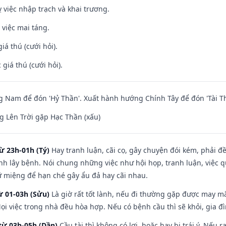
 việc nhập trạch và khai trương.
 việc mai táng.
iá thú (cưới hỏi).
giá thú (cưới hỏi).
Nam để đón 'Hỷ Thần'. Xuất hành hướng Chính Tây để đón 'Tài Th
 Lên Trời gặp Hạc Thần (xấu)
ừ 23h-01h (Tý)
Hay tranh luận, cãi cọ, gây chuyện đói kém, phải đ
nh lây bệnh. Nói chung những việc như hội họp, tranh luận, việc q
iữ miệng để hạn ché gây ẩu đả hay cãi nhau.
ừ 01-03h (Sửu)
Là giờ rất tốt lành, nếu đi thường gặp được may mắ
ọi việc trong nhà đều hòa hợp. Nếu có bệnh cầu thì sẽ khỏi, gia 
từ 03h-05h (Dần)
Cầu tài thì không có lợi, hoặc hay bị trái ý. Nếu r