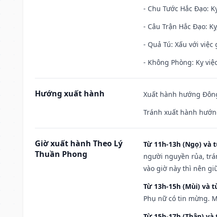
- Chu Tước Hắc Đạo: Kỵ
- Câu Trận Hắc Đạo: Kỵ
- Quả Tú: Xấu với việc g
- Không Phòng: Kỵ việc 
Hướng xuất hành
Xuất hành hướng Đông 
Tránh xuất hành hướng
Giờ xuất hành Theo Lý
Từ 11h-13h (Ngọ) và t
Thuần Phong
người nguyền rủa, trá
vào giờ này thì nên g
Từ 13h-15h (Mùi) và t
Phụ nữ có tin mừng. M
Từ 15h-17h (Thân) và 