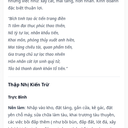
những việc như: xây cất, mai táng, hôn nhân. Kinh doanh
đặc biệt thuận lợi.
“Bích tinh tạo ác tiến trang điền
Ti tâm đại thục phúc thao thiên,
Nô tỳ tự lai, nhân khẩu tiến,
Khai môn, phóng thủy xuất anh hiền,
Mai táng chiêu tài, quan phẩm tiến,
Gia trung chủ sự lạc thao nhiên
Hôn nhân cát lợi sinh quý tử,
Tảo bá thanh danh khán tổ tiên.”
Thập Nhị Kiến Trừ
Trực Bình
Nên làm
: Nhập vào kho, đặt táng, gắn cửa, kê gác, đặt
yên chỗ máy, sửa chữa làm tàu, khai trương tàu thuyền,
các việc bồi đắp thêm ( như bồi bùn, đắp đất, lót đá, xây