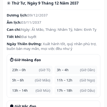
☀️ Thứ Tư, Ngày 9 Tháng 12 Năm 2037
Dương lịch:
09/12/2037
Âm lịch:
03/11/2037
Can chi:
Ngày: Ất Mão, Tháng: Nhâm Tý, Năm: Đinh Tỵ
Tiết khí:
Đại tuyết
Ngày Thiên Đường:
Xuất hành tốt, quý nhân phù trợ,
buôn bán may mắn, mọi việc đều như ý
⏱️ Giờ Hoàng đạo
23h – 0h
(Giờ Tí)
3h – 4h
(Giờ Dần)
5h – 6h
(Giờ Mão)
11h – 12h
(Giờ Ngọ)
13h – 14h
(Giờ Mùi)
17h – 18h
(Giờ Dậu)
🌑 Giờ Hắc đạo