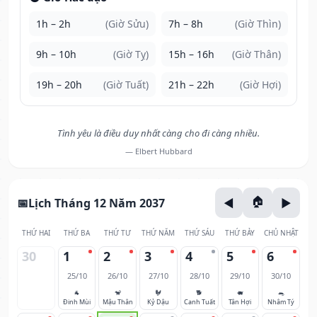
1h – 2h
(Giờ Sửu)
7h – 8h
(Giờ Thìn)
9h – 10h
(Giờ Tỵ)
15h – 16h
(Giờ Thân)
19h – 20h
(Giờ Tuất)
21h – 22h
(Giờ Hợi)
Tình yêu là điều duy nhất càng cho đi càng nhiều.
— Elbert Hubbard
Lịch Tháng 12 Năm 2037
THỨ HAI
THỨ BA
THỨ TƯ
THỨ NĂM
THỨ SÁU
THỨ BẢY
CHỦ NHẬT
30
1
2
3
4
5
6
25/10
26/10
27/10
28/10
29/10
30/10
🐐
🐒
🐓
🐕
🐖
🐀
Đinh Mùi
Mậu Thân
Kỷ Dậu
Canh Tuất
Tân Hợi
Nhâm Tý