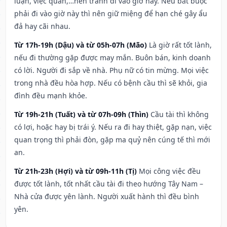
luận, việc quan,…nên tránh đi vào giờ này. Nếu bắt buộc
phải đi vào giờ này thì nên giữ miệng để hạn ché gây ẩu
đả hay cãi nhau.
Từ 17h-19h (Dậu) và từ 05h-07h (Mão)
Là giờ rất tốt lành,
nếu đi thường gặp được may mắn. Buôn bán, kinh doanh
có lời. Người đi sắp về nhà. Phụ nữ có tin mừng. Mọi việc
trong nhà đều hòa hợp. Nếu có bệnh cầu thì sẽ khỏi, gia
đình đều mạnh khỏe.
Từ 19h-21h (Tuất) và từ 07h-09h (Thìn)
Cầu tài thì không
có lợi, hoặc hay bị trái ý. Nếu ra đi hay thiệt, gặp nạn, việc
quan trọng thì phải đòn, gặp ma quỷ nên cúng tế thì mới
an.
Từ 21h-23h (Hợi) và từ 09h-11h (Tị)
Mọi công việc đều
được tốt lành, tốt nhất cầu tài đi theo hướng Tây Nam –
Nhà cửa được yên lành. Người xuất hành thì đều bình
yên.