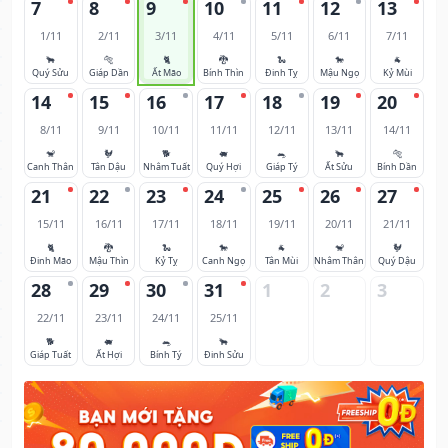
7
8
9
10
11
12
13
1/11
2/11
3/11
4/11
5/11
6/11
7/11
🐂
🐅
🐈
🐉
🐍
🐎
🐐
Quý Sửu
Giáp Dần
Ất Mão
Bính Thìn
Đinh Tỵ
Mậu Ngọ
Kỷ Mùi
14
15
16
17
18
19
20
8/11
9/11
10/11
11/11
12/11
13/11
14/11
🐒
🐓
🐕
🐖
🐀
🐂
🐅
Canh Thân
Tân Dậu
Nhâm Tuất
Quý Hợi
Giáp Tý
Ất Sửu
Bính Dần
21
22
23
24
25
26
27
15/11
16/11
17/11
18/11
19/11
20/11
21/11
🐈
🐉
🐍
🐎
🐐
🐒
🐓
Đinh Mão
Mậu Thìn
Kỷ Tỵ
Canh Ngọ
Tân Mùi
Nhâm Thân
Quý Dậu
28
29
30
31
1
2
3
22/11
23/11
24/11
25/11
🐕
🐖
🐀
🐂
Giáp Tuất
Ất Hợi
Bính Tý
Đinh Sửu