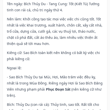
Tên ngày
: Bích Thủy Du - Tang Cung: Tốt (Kiết Tú) Tướng
tinh con rái cá, chủ trị ngày thứ 4.
Nên làm
: Khởi công tạo tác mọi việc việc chi cũng tốt. Tốt
nhất là việc khai trương, xuất hành, chôn cất, xây cất nhà,
trổ cửa, dựng cửa, cưới gả, các vụ thuỷ lợi, tháo nước,
chặt cỏ phá đất, cắt áo thêu áo, làm nhiều việc thiện ắt
thiện quả sẽ tới mau hơn.
Kiêng cữ
: Sao Bích toàn kiết nên không có bất kỳ việc chi
phải kiêng cữ.
Ngoại lệ
:
- Sao Bích Thủy Du tại Mùi, Hợi, Mão trăm việc đều kỵ,
nhất là trong Mùa Đông. Riêng ngày Hợi là Sao Bích Đăng
Viên nhưng phạm phải
Phục Đoạn Sát
(nên kiêng cữ như
trên).
Bích: Thủy Du (con rái cá): Thủy tinh, sao tốt. Rất tốt cho