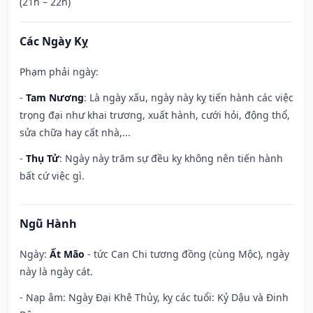
(21h – 22h)
Các Ngày Kỵ
Phạm phải ngày:
-
Tam Nương
: Là ngày xấu, ngày này kỵ tiến hành các việc
trọng đại như khai trương, xuất hành, cưới hỏi, động thổ,
sửa chữa hay cất nhà,...
-
Thụ Tử
: Ngày này trăm sự đều kỵ không nên tiến hành
bất cứ việc gì.
Ngũ Hành
Ngày:
Ất Mão
- tức Can Chi tương đồng (cùng Mộc), ngày
này là ngày cát.
- Nạp âm: Ngày Đại Khê Thủy, kỵ các tuổi: Kỷ Dậu và Đinh