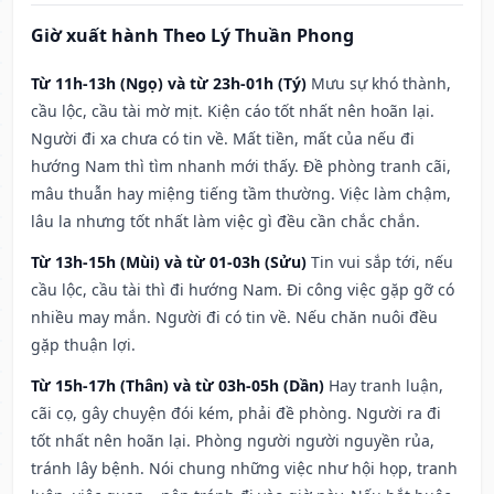
Giờ xuất hành Theo Lý Thuần Phong
Từ 11h-13h (Ngọ) và từ 23h-01h (Tý)
Mưu sự khó thành,
cầu lộc, cầu tài mờ mịt. Kiện cáo tốt nhất nên hoãn lại.
Người đi xa chưa có tin về. Mất tiền, mất của nếu đi
hướng Nam thì tìm nhanh mới thấy. Đề phòng tranh cãi,
mâu thuẫn hay miệng tiếng tầm thường. Việc làm chậm,
lâu la nhưng tốt nhất làm việc gì đều cần chắc chắn.
Từ 13h-15h (Mùi) và từ 01-03h (Sửu)
Tin vui sắp tới, nếu
cầu lộc, cầu tài thì đi hướng Nam. Đi công việc gặp gỡ có
nhiều may mắn. Người đi có tin về. Nếu chăn nuôi đều
gặp thuận lợi.
Từ 15h-17h (Thân) và từ 03h-05h (Dần)
Hay tranh luận,
cãi cọ, gây chuyện đói kém, phải đề phòng. Người ra đi
tốt nhất nên hoãn lại. Phòng người người nguyền rủa,
tránh lây bệnh. Nói chung những việc như hội họp, tranh