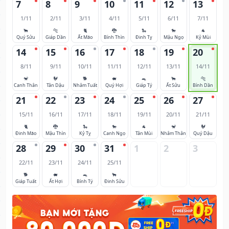
7
8
9
10
11
12
13
1/11
2/11
3/11
4/11
5/11
6/11
7/11
🐂
🐅
🐈
🐉
🐍
🐎
🐐
Quý Sửu
Giáp Dần
Ất Mão
Bính Thìn
Đinh Tỵ
Mậu Ngọ
Kỷ Mùi
14
15
16
17
18
19
20
8/11
9/11
10/11
11/11
12/11
13/11
14/11
🐒
🐓
🐕
🐖
🐀
🐂
🐅
Canh Thân
Tân Dậu
Nhâm Tuất
Quý Hợi
Giáp Tý
Ất Sửu
Bính Dần
21
22
23
24
25
26
27
15/11
16/11
17/11
18/11
19/11
20/11
21/11
🐈
🐉
🐍
🐎
🐐
🐒
🐓
Đinh Mão
Mậu Thìn
Kỷ Tỵ
Canh Ngọ
Tân Mùi
Nhâm Thân
Quý Dậu
28
29
30
31
1
2
3
22/11
23/11
24/11
25/11
🐕
🐖
🐀
🐂
Giáp Tuất
Ất Hợi
Bính Tý
Đinh Sửu