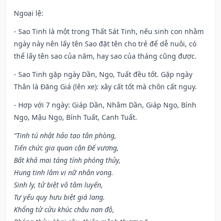
Ngoại lệ
:
- Sao Tinh là một trong Thất Sát Tinh, nếu sinh con nhằm
ngày này nên lấy tên Sao đặt tên cho trẻ để dễ nuôi, có
thể lấy tên sao của năm, hay sao của tháng cũng được.
- Sao Tinh gặp ngày Dần, Ngọ, Tuất đều tốt. Gặp ngày
Thân là Đăng Giá (lên xe): xây cất tốt mà chôn cất nguy.
- Hợp với 7 ngày: Giáp Dần, Nhâm Dần, Giáp Ngọ, Bính
Ngọ, Mậu Ngọ, Bính Tuất, Canh Tuất.
“Tinh tú nhật hảo tạo tân phòng,
Tiến chức gia quan cận Đế vương,
Bất khả mai táng tính phóng thủy,
Hung tinh lâm vị nữ nhân vong.
Sinh ly, tử biệt vô tâm luyến,
Tự yếu quy hưu biệt giá lang.
Khổng tử cửu khúc châu nan độ,