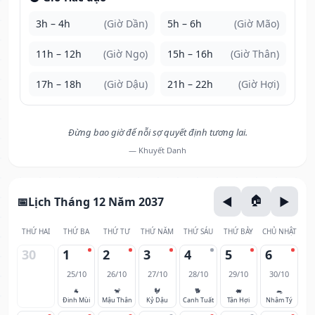
3h – 4h
(Giờ Dần)
5h – 6h
(Giờ Mão)
11h – 12h
(Giờ Ngọ)
15h – 16h
(Giờ Thân)
17h – 18h
(Giờ Dậu)
21h – 22h
(Giờ Hợi)
Đừng bao giờ để nỗi sợ quyết định tương lai.
— Khuyết Danh
Lịch Tháng 12 Năm 2037
THỨ HAI
THỨ BA
THỨ TƯ
THỨ NĂM
THỨ SÁU
THỨ BẢY
CHỦ NHẬT
30
1
2
3
4
5
6
25/10
26/10
27/10
28/10
29/10
30/10
🐐
🐒
🐓
🐕
🐖
🐀
Đinh Mùi
Mậu Thân
Kỷ Dậu
Canh Tuất
Tân Hợi
Nhâm Tý