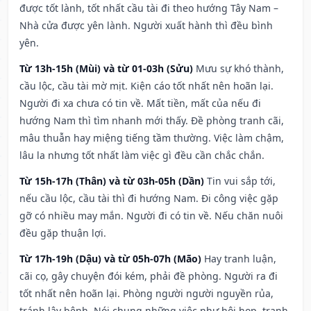
được tốt lành, tốt nhất cầu tài đi theo hướng Tây Nam –
Nhà cửa được yên lành. Người xuất hành thì đều bình
yên.
Từ 13h-15h (Mùi) và từ 01-03h (Sửu)
Mưu sự khó thành,
cầu lộc, cầu tài mờ mịt. Kiện cáo tốt nhất nên hoãn lại.
Người đi xa chưa có tin về. Mất tiền, mất của nếu đi
hướng Nam thì tìm nhanh mới thấy. Đề phòng tranh cãi,
mâu thuẫn hay miệng tiếng tầm thường. Việc làm chậm,
lâu la nhưng tốt nhất làm việc gì đều cần chắc chắn.
Từ 15h-17h (Thân) và từ 03h-05h (Dần)
Tin vui sắp tới,
nếu cầu lộc, cầu tài thì đi hướng Nam. Đi công việc gặp
gỡ có nhiều may mắn. Người đi có tin về. Nếu chăn nuôi
đều gặp thuận lợi.
Từ 17h-19h (Dậu) và từ 05h-07h (Mão)
Hay tranh luận,
cãi cọ, gây chuyện đói kém, phải đề phòng. Người ra đi
tốt nhất nên hoãn lại. Phòng người người nguyền rủa,
tránh lây bệnh. Nói chung những việc như hội họp, tranh