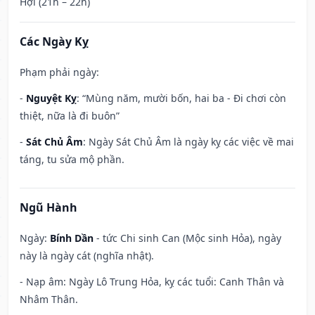
Hợi (21h – 22h)
Các Ngày Kỵ
Phạm phải ngày:
-
Nguyệt Kỵ
: “Mùng năm, mười bốn, hai ba - Đi chơi còn
thiệt, nữa là đi buôn”
-
Sát Chủ Âm
: Ngày Sát Chủ Âm là ngày kỵ các việc về mai
táng, tu sửa mộ phần.
Ngũ Hành
Ngày:
Bính Dần
- tức Chi sinh Can (Mộc sinh Hỏa), ngày
này là ngày cát (nghĩa nhật).
- Nạp âm: Ngày Lô Trung Hỏa, kỵ các tuổi: Canh Thân và
Nhâm Thân.