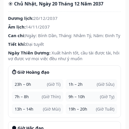
☀️ Chủ Nhật, Ngày 20 Tháng 12 Năm 2037
Dương lịch:
20/12/2037
Âm lịch:
14/11/2037
Can chi:
Ngày: Bính Dần, Tháng: Nhâm Tý, Năm: Đinh Tỵ
Tiết khí:
Đại tuyết
Ngày Thiên Dương:
Xuất hành tốt, cầu tài được tài, hỏi
vợ được vợ mọi việc đều như ý muốn
⏱️ Giờ Hoàng đạo
23h – 0h
(Giờ Tí)
1h – 2h
(Giờ Sửu)
7h – 8h
(Giờ Thìn)
9h – 10h
(Giờ Tỵ)
13h – 14h
(Giờ Mùi)
19h – 20h
(Giờ Tuất)
🌑 Giờ Hắc đạo