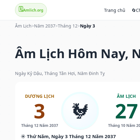
🗓️
Trang chủ
🔄
C
Amlich.org
Âm Lịch
>
Năm 2037
>
Tháng 12
>
Ngày 3
Âm Lịch Hôm Nay, N
Ngày Kỷ Dậu, Tháng Tân Hợi, Năm Đinh Tỵ
DƯƠNG LỊCH
ÂM LỊCH
3
27
🐓
Tháng 12 Năm 2037
Tháng 10 Năm 2
☀️ Thứ Năm, Ngày 3 Tháng 12 Năm 2037