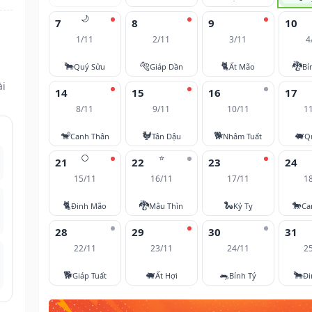
🌙
7
8
9
10
1/11
2/11
3/11
4
🐂
🐅
🐈
🐉
Quý Sửu
Giáp Dần
Ất Mão
Bí
ài
14
15
16
17
8/11
9/11
10/11
1
🐒
🐓
🐕
🐖
Canh Thân
Tân Dậu
Nhâm Tuất
Q
🌕
⭐
21
22
23
24
15/11
16/11
17/11
1
🐈
🐉
🐍
🐎
Đinh Mão
Mậu Thìn
Kỷ Tỵ
Ca
28
29
30
31
22/11
23/11
24/11
2
🐕
🐖
🐀
🐂
Giáp Tuất
Ất Hợi
Bính Tý
Đi