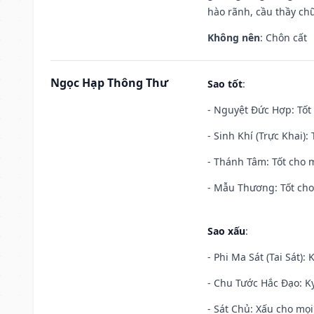
hào rãnh, cầu thầy chữ
Không nên
: Chôn cất
Ngọc Hạp Thông Thư
Sao tốt
:
- Nguyệt Đức Hợp: Tốt 
- Sinh Khí (Trực Khai):
- Thánh Tâm: Tốt cho m
- Mẫu Thương: Tốt cho 
Sao xấu
:
- Phi Ma Sát (Tai Sát): 
- Chu Tước Hắc Đạo: Kỵ
- Sát Chủ: Xấu cho mọi