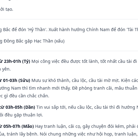
ởi tạo.
 Bắc để đón 'Hỷ Thần'. Xuất hành hướng Chính Nam để đón 'Tài T
g Đông Bắc gặp Hạc Thần (xấu)
ừ 23h-01h (Tý)
Mọi công việc đều được tốt lành, tốt nhất cầu tài
h yên.
ừ 01-03h (Sửu)
Mưu sự khó thành, cầu lộc, cầu tài mờ mịt. Kiện cáo
hướng Nam thì tìm nhanh mới thấy. Đề phòng tranh cãi, mâu thuẫn
ệc gì đều cần chắc chắn.
từ 03h-05h (Dần)
Tin vui sắp tới, nếu cầu lộc, cầu tài thì đi hướ
ôi đều gặp thuận lợi.
từ 05h-07h (Mão)
Hay tranh luận, cãi cọ, gây chuyện đói kém, phải
a, tránh lây bệnh. Nói chung những việc như hội họp, tranh luận,