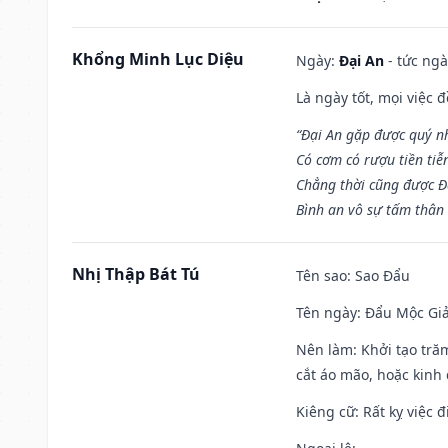
Khổng Minh Lục Diệu
Ngày:
Đại An
- tức ngà
Là ngày tốt, mọi việc
“Đại An gặp được quý n
Có cơm có rượu tiền tiễ
Chẳng thời cũng được Đ
Bình an vô sự tấm thân
Nhị Thập Bát Tú
Tên sao
: Sao Đẩu
Tên ngày
: Đẩu Mộc Giả
Nên làm
: Khởi tạo tră
cắt áo mão, hoặc kinh
Kiêng cữ
: Rất kỵ việc