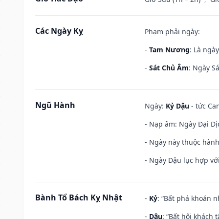
Các Ngày Kỵ
Phạm phải ngày:
-
Tam Nương
: Là ngà
-
Sát Chủ Âm
: Ngày Sá
Ngũ Hành
Ngày:
Kỷ Dậu
- tức Can
- Nạp âm: Ngày Đại Dịc
- Ngày này thuộc hành
- Ngày Dậu lục hợp với
Bành Tổ Bách Kỵ Nhật
-
Kỷ
: “Bất phá khoán 
-
Dậu
: “Bất hội khách