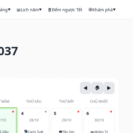
háng
📖
Lịch năm
🧧
Đếm ngược Tết
🧭
Khám phá
▼
▼
▼
037
 NĂM
THỨ SÁU
THỨ BẢY
CHỦ NHẬT
4
5
6
7/10
28/10
29/10
30/10
🐕
🐖
🐀
ỷ Dậu
Canh Tuất
Tân Hợi
Nhâm Tý