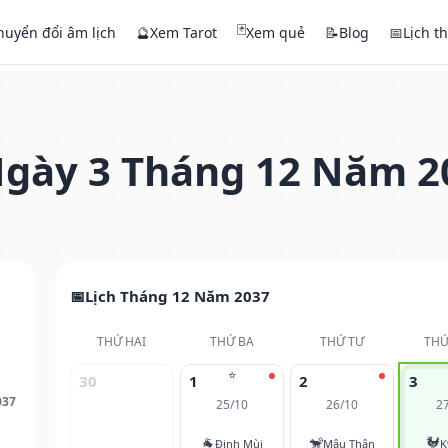
🃏
huyển đổi âm lịch
🔮
Xem Tarot
Xem quẻ
📝
Blog
📅
Lịch t
gày 3 Tháng 12 Năm 2
Lịch Tháng 12 Năm 2037
THỨ HAI
THỨ BA
THỨ TƯ
THỨ
⭐
30
1
2
3
037
25/10
26/10
2
🐐
🐒
🐓
Đinh Mùi
Mậu Thân
K