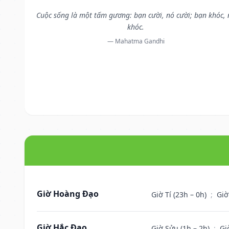
Cuộc sống là một tấm gương: bạn cười, nó cười; bạn khóc, 
khóc.
— Mahatma Gandhi
Giờ Hoàng Đạo
Giờ Tí (23h – 0h)
;
Giờ
Giờ Hắc Đạo
Giờ Sửu (1h – 2h)
;
Gi