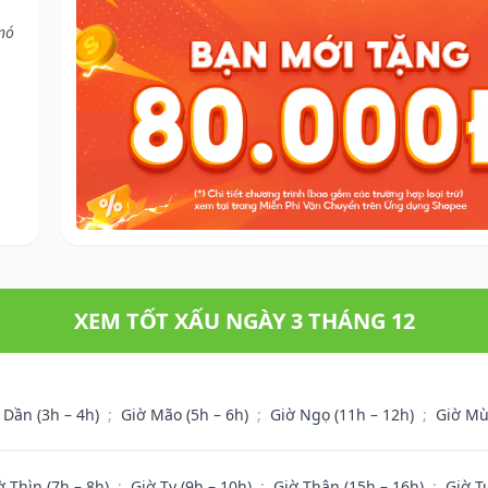
nó
XEM TỐT XẤU NGÀY 3 THÁNG 12
 Dần (3h – 4h)
;
Giờ Mão (5h – 6h)
;
Giờ Ngọ (11h – 12h)
;
Giờ Mù
ờ Thìn (7h – 8h)
;
Giờ Tỵ (9h – 10h)
;
Giờ Thân (15h – 16h)
;
Giờ T