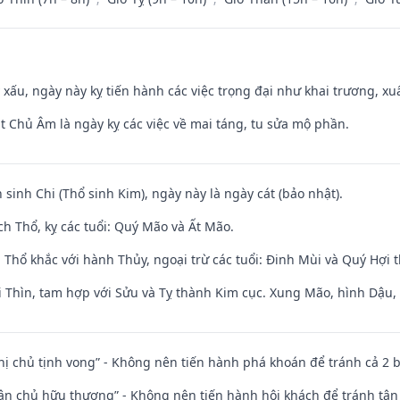
y xấu, ngày này kỵ tiến hành các việc trọng đại như khai trương, xuấ
t Chủ Âm là ngày kỵ các việc về mai táng, tu sửa mộ phần.
 sinh Chi (Thổ sinh Kim), ngày này là ngày cát (bảo nhật).
h Thổ, kỵ các tuổi: Quý Mão và Ất Mão.
 Thổ khắc với hành Thủy, ngoại trừ các tuổi: Đinh Mùi và Quý Hợi
 Thìn, tam hợp với Sửu và Tỵ thành Kim cục. Xung Mão, hình Dậu, h
nhị chủ tịnh vong” - Không nên tiến hành phá khoán để tránh cả 2
 tân chủ hữu thương” - Không nên tiến hành hội khách để tránh tân