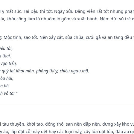
 Tỵ mất sức. Tại Dậu thì tốt. Ngày Sửu Đăng Viên rất tốt nhưng ph
 tài, khởi công làm lò nhuộm lò gốm và xuất hành. Nên: dứt vú trẻ e
: Mộc tinh, sao tốt. Nên xây cất, sửa chữa, cưới gả và an táng đều 
iêu tài,
 thai,
 vạn tiến,
ú quý lai.Khai môn, phóng thủy, chiêu ngưu mã,
òa hài,
ến hộ,
h vô tai.”
đi tàu thuyền, khởi tạo, động thổ, san nền đắp nền, dựng xây kho
 áo, lắp đặt cỗ máy dệt hay các loại máy, cấy lúa gặt lúa, đào ao 