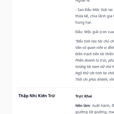
Ngoại lệ
:
- Sao Đẩu Mộc Giải tại
thừa kế, chia lãnh gia
hung hại.
Đẩu: Mộc giải (con cua)
“Đẩu tinh tạo tác chủ ch
Văn vũ quan viên vị đỉnh
Điền trạch tiền tài thiên
Phần doanh tu trúc, ph
Vượng tài nam nữ chủ h
Ngộ thử cát tinh lai chi
Thời chi phúc khánh, vĩn
Thập Nhị Kiến Trừ
Trực Khai
Nên làm
: Xuất hành, 
giường lót giường, may