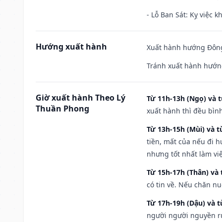
- Lỗ Ban Sát: Kỵ việc kh
Hướng xuất hành
Xuất hành hướng Đông
Tránh xuất hành hướn
Giờ xuất hành Theo Lý
Từ 11h-13h (Ngọ) và t
Thuần Phong
xuất hành thì đều bìn
Từ 13h-15h (Mùi) và t
tiền, mất của nếu đi 
nhưng tốt nhất làm vi
Từ 15h-17h (Thân) và 
có tin về. Nếu chăn nu
Từ 17h-19h (Dậu) và 
người người nguyền rủ