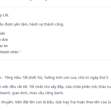
y Cát.
 đều được yên tâm, hành sự thành công.
hân
n đưa
ại An
 thanh nhàn.”
i - Tống Hữu: Tốt (Kiết Tú). Tướng tinh con cua, chủ trị ngày thứ 5.
m việc đều rất tốt. Tốt nhất cho xây đắp, sửa chữa phần mộ, tháo nư
 doanh, giao dịch, mưu cầu công danh.
 đi thuyền. Nên đặt tên con là Đẩu, Giải hay Trại hoặc theo tên của