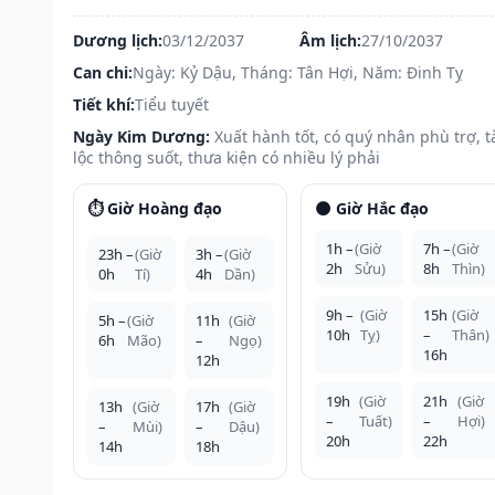
Dương lịch:
03/12/2037
Âm lịch:
27/10/2037
Can chi:
Ngày: Kỷ Dậu, Tháng: Tân Hợi, Năm: Đinh Tỵ
Tiết khí:
Tiểu tuyết
Ngày Kim Dương:
Xuất hành tốt, có quý nhân phù trợ, t
lộc thông suốt, thưa kiện có nhiều lý phải
⏱️ Giờ Hoàng đạo
🌑 Giờ Hắc đạo
1h –
(Giờ
7h –
(Giờ
23h –
(Giờ
3h –
(Giờ
2h
Sửu)
8h
Thìn)
0h
Tí)
4h
Dần)
9h –
(Giờ
15h
(Giờ
5h –
(Giờ
11h
(Giờ
10h
Tỵ)
–
Thân)
6h
Mão)
–
Ngọ)
16h
12h
19h
(Giờ
21h
(Giờ
13h
(Giờ
17h
(Giờ
–
Tuất)
–
Hợi)
–
Mùi)
–
Dậu)
20h
22h
14h
18h