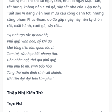
- Sao Vị mất chí khí tại ngày Dần, nhất là ngày Mậu Dần,
rất hung, không nên cưới gả, xây cất nhà cửa. Gặp ngày
Tuất sao Vị đăng viên nên mưu cầu công danh tốt, nhưng
cũng phạm Phục Đoạn, do đó gặp ngày này nên kỵ chôn
cất, xuất hành, cưới gả, xây cất...
“Vị tinh tạo tác sự như hà,
Phú quý, vinh hoa, hỷ khí đa,
Mai táng tiến lâm quan lộc vị,
Tam tai, cửu họa bất phùng tha.
Hôn nhân ngộ thử gia phú quý,
Phu phụ tề mi, vĩnh bảo hòa,
Tòng thử môn đình sinh cát khánh,
Nhi tôn đại đại bảo kim pha.”
Thập Nhị Kiến Trừ
Trực Phá