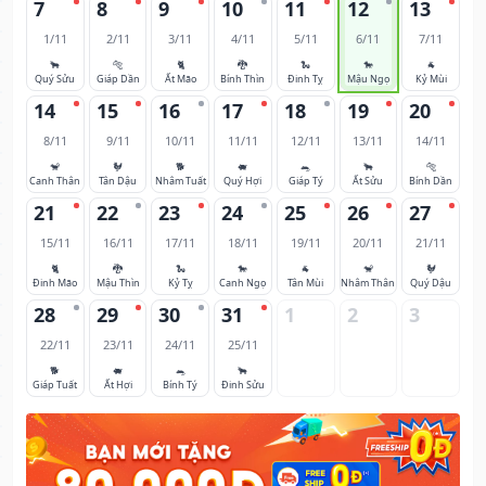
7
8
9
10
11
12
13
1/11
2/11
3/11
4/11
5/11
6/11
7/11
🐂
🐅
🐈
🐉
🐍
🐎
🐐
Quý Sửu
Giáp Dần
Ất Mão
Bính Thìn
Đinh Tỵ
Mậu Ngọ
Kỷ Mùi
14
15
16
17
18
19
20
8/11
9/11
10/11
11/11
12/11
13/11
14/11
🐒
🐓
🐕
🐖
🐀
🐂
🐅
Canh Thân
Tân Dậu
Nhâm Tuất
Quý Hợi
Giáp Tý
Ất Sửu
Bính Dần
21
22
23
24
25
26
27
15/11
16/11
17/11
18/11
19/11
20/11
21/11
🐈
🐉
🐍
🐎
🐐
🐒
🐓
Đinh Mão
Mậu Thìn
Kỷ Tỵ
Canh Ngọ
Tân Mùi
Nhâm Thân
Quý Dậu
28
29
30
31
1
2
3
22/11
23/11
24/11
25/11
🐕
🐖
🐀
🐂
Giáp Tuất
Ất Hợi
Bính Tý
Đinh Sửu