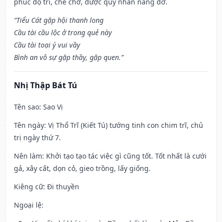
phúc độ trì, che chở, được quý nhân nâng đỡ.
“Tiểu Cát gặp hội thanh long
Cầu tài cầu lộc ở trong quẻ này
Cầu tài toại ý vui vầy
Bình an vô sự gặp thầy, gặp quen.”
Nhị Thập Bát Tú
Tên sao
: Sao Vị
Tên ngày
: Vị Thổ Trĩ (Kiết Tú) tướng tinh con chim trĩ, chủ
trị ngày thứ 7.
Nên làm
: Khởi tạo tạo tác việc gì cũng tốt. Tốt nhất là cưới
gả, xây cất, dọn cỏ, gieo trồng, lấy giống.
Kiêng cữ
: Đi thuyền
Ngoại lệ
: