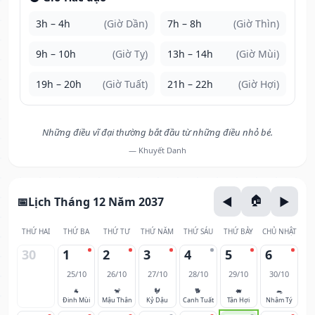
3h – 4h
(Giờ Dần)
7h – 8h
(Giờ Thìn)
9h – 10h
(Giờ Tỵ)
13h – 14h
(Giờ Mùi)
19h – 20h
(Giờ Tuất)
21h – 22h
(Giờ Hợi)
Những điều vĩ đại thường bắt đầu từ những điều nhỏ bé.
— Khuyết Danh
Lịch Tháng 12 Năm 2037
THỨ HAI
THỨ BA
THỨ TƯ
THỨ NĂM
THỨ SÁU
THỨ BẢY
CHỦ NHẬT
30
1
2
3
4
5
6
25/10
26/10
27/10
28/10
29/10
30/10
🐐
🐒
🐓
🐕
🐖
🐀
Đinh Mùi
Mậu Thân
Kỷ Dậu
Canh Tuất
Tân Hợi
Nhâm Tý