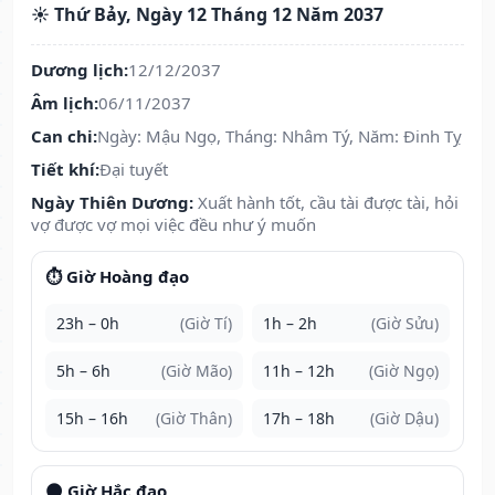
☀️ Thứ Bảy, Ngày 12 Tháng 12 Năm 2037
Dương lịch:
12/12/2037
Âm lịch:
06/11/2037
Can chi:
Ngày: Mậu Ngọ, Tháng: Nhâm Tý, Năm: Đinh Tỵ
Tiết khí:
Đại tuyết
Ngày Thiên Dương:
Xuất hành tốt, cầu tài được tài, hỏi
vợ được vợ mọi việc đều như ý muốn
⏱️ Giờ Hoàng đạo
23h – 0h
(Giờ Tí)
1h – 2h
(Giờ Sửu)
5h – 6h
(Giờ Mão)
11h – 12h
(Giờ Ngọ)
15h – 16h
(Giờ Thân)
17h – 18h
(Giờ Dậu)
🌑 Giờ Hắc đạo