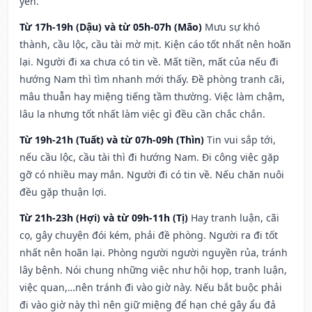
yên.
Từ 17h-19h (Dậu) và từ 05h-07h (Mão)
Mưu sự khó
thành, cầu lộc, cầu tài mờ mịt. Kiện cáo tốt nhất nên hoãn
lại. Người đi xa chưa có tin về. Mất tiền, mất của nếu đi
hướng Nam thì tìm nhanh mới thấy. Đề phòng tranh cãi,
mâu thuẫn hay miệng tiếng tầm thường. Việc làm chậm,
lâu la nhưng tốt nhất làm việc gì đều cần chắc chắn.
Từ 19h-21h (Tuất) và từ 07h-09h (Thìn)
Tin vui sắp tới,
nếu cầu lộc, cầu tài thì đi hướng Nam. Đi công việc gặp
gỡ có nhiều may mắn. Người đi có tin về. Nếu chăn nuôi
đều gặp thuận lợi.
Từ 21h-23h (Hợi) và từ 09h-11h (Tị)
Hay tranh luận, cãi
cọ, gây chuyện đói kém, phải đề phòng. Người ra đi tốt
nhất nên hoãn lại. Phòng người người nguyền rủa, tránh
lây bệnh. Nói chung những việc như hội họp, tranh luận,
việc quan,…nên tránh đi vào giờ này. Nếu bắt buộc phải
đi vào giờ này thì nên giữ miệng để hạn ché gây ẩu đả