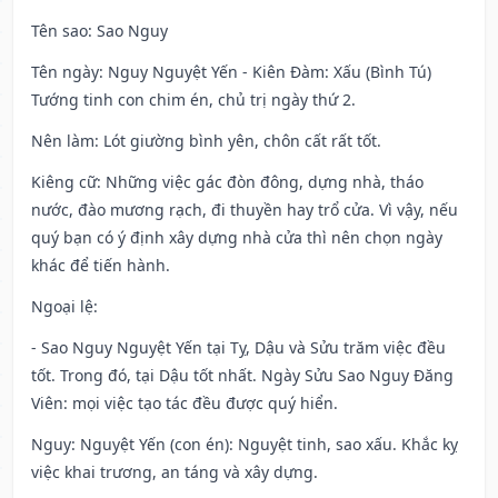
Tên sao
: Sao Nguy
Tên ngày
: Nguy Nguyệt Yến - Kiên Đàm: Xấu (Bình Tú)
Tướng tinh con chim én, chủ trị ngày thứ 2.
Nên làm
: Lót giường bình yên, chôn cất rất tốt.
Kiêng cữ
: Những việc gác đòn đông, dựng nhà, tháo
nước, đào mương rạch, đi thuyền hay trổ cửa. Vì vậy, nếu
quý bạn có ý định xây dựng nhà cửa thì nên chọn ngày
khác để tiến hành.
Ngoại lệ
:
- Sao Nguy Nguyệt Yến tại Tỵ, Dậu và Sửu trăm việc đều
tốt. Trong đó, tại Dậu tốt nhất. Ngày Sửu Sao Nguy Đăng
Viên: mọi việc tạo tác đều được quý hiển.
Nguy: Nguyệt Yến (con én): Nguyệt tinh, sao xấu. Khắc kỵ
việc khai trương, an táng và xây dựng.