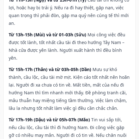
lợi, hoặc hay bị trái ý. Nếu ra đi hay thiệt, gặp nạn, việc
quan trọng thì phải đòn, gặp ma quỷ nên cúng tế thì mới
an.
Từ 13h-15h (Mùi) và từ 01-03h (Sửu)
Mọi công việc đều
được tốt lành, tốt nhất cầu tài đi theo hướng Tây Nam –
Nhà cửa được yên lành. Người xuất hành thì đều bình
yên.
Từ 15h-17h (Thân) và từ 03h-05h (Dần)
Mưu sự khó
thành, cầu lộc, cầu tài mờ mịt. Kiện cáo tốt nhất nên hoãn
lại. Người đi xa chưa có tin về. Mất tiền, mất của nếu đi
hướng Nam thì tìm nhanh mới thấy. Đề phòng tranh cãi,
mâu thuẫn hay miệng tiếng tầm thường. Việc làm chậm,
lâu la nhưng tốt nhất làm việc gì đều cần chắc chắn.
Từ 17h-19h (Dậu) và từ 05h-07h (Mão)
Tin vui sắp tới,
nếu cầu lộc, cầu tài thì đi hướng Nam. Đi công việc gặp
gỡ có nhiều may mắn. Người đi có tin về. Nếu chăn nuôi