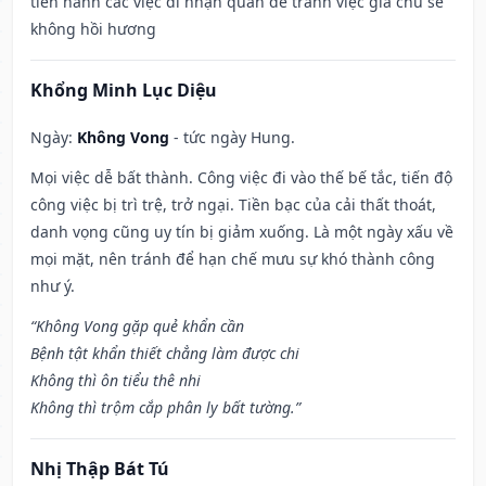
tiến hành các việc đi nhận quan để tránh việc gia chủ sẽ
không hồi hương
Khổng Minh Lục Diệu
Ngày:
Không Vong
- tức ngày Hung.
Mọi việc dễ bất thành. Công việc đi vào thế bế tắc, tiến độ
công việc bị trì trệ, trở ngại. Tiền bạc của cải thất thoát,
danh vọng cũng uy tín bị giảm xuống. Là một ngày xấu về
mọi mặt, nên tránh để hạn chế mưu sự khó thành công
như ý.
“Không Vong gặp quẻ khẩn cần
Bệnh tật khẩn thiết chẳng làm được chi
Không thì ôn tiểu thê nhi
Không thì trộm cắp phân ly bất tường.”
Nhị Thập Bát Tú