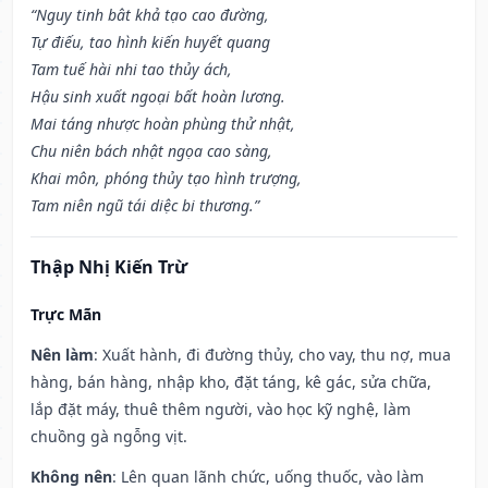
“Nguy tinh bât khả tạo cao đường,
Tự điếu, tao hình kiến huyết quang
Tam tuế hài nhi tao thủy ách,
Hậu sinh xuất ngoại bất hoàn lương.
Mai táng nhược hoàn phùng thử nhật,
Chu niên bách nhật ngọa cao sàng,
Khai môn, phóng thủy tạo hình trượng,
Tam niên ngũ tái diệc bi thương.”
Thập Nhị Kiến Trừ
Trực Mãn
Nên làm
: Xuất hành, đi đường thủy, cho vay, thu nợ, mua
hàng, bán hàng, nhập kho, đặt táng, kê gác, sửa chữa,
lắp đặt máy, thuê thêm người, vào học kỹ nghệ, làm
chuồng gà ngỗng vịt.
Không nên
: Lên quan lãnh chức, uống thuốc, vào làm