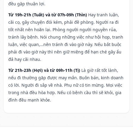
đều gặp thuận lợi.
Từ 19h-21h (Tuất) và từ 07h-09h (Thìn)
Hay tranh luận,
cãi cọ, gây chuyện đói kém, phải đề phòng. Người ra đi
tốt nhất nên hoãn lại. Phòng người người nguyền rủa,
tránh lây bệnh. Nói chung những việc như hội họp, tranh
luận, việc quan,…nên tránh đi vào giờ này. Nếu bắt buộc
phải đi vào giờ này thì nên giữ miệng để hạn ché gây ẩu
đả hay cãi nhau.
Từ 21h-23h (Hợi) và từ 09h-11h (Tị)
Là giờ rất tốt lành,
nếu đi thường gặp được may mắn. Buôn bán, kinh doanh
có lời. Người đi sắp về nhà. Phụ nữ có tin mừng. Mọi việc
trong nhà đều hòa hợp. Nếu có bệnh cầu thì sẽ khỏi, gia
đình đều mạnh khỏe.