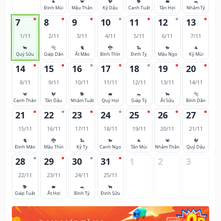
🐐
🐒
🐓
🐕
🐖
🐀
Đinh Mùi
Mậu Thân
Kỷ Dậu
Canh Tuất
Tân Hợi
Nhâm Tý
7
8
9
10
11
12
13
1/11
2/11
3/11
4/11
5/11
6/11
7/11
🐂
🐅
🐈
🐉
🐍
🐎
🐐
Quý Sửu
Giáp Dần
Ất Mão
Bính Thìn
Đinh Tỵ
Mậu Ngọ
Kỷ Mùi
14
15
16
17
18
19
20
8/11
9/11
10/11
11/11
12/11
13/11
14/11
🐒
🐓
🐕
🐖
🐀
🐂
🐅
Canh Thân
Tân Dậu
Nhâm Tuất
Quý Hợi
Giáp Tý
Ất Sửu
Bính Dần
21
22
23
24
25
26
27
15/11
16/11
17/11
18/11
19/11
20/11
21/11
🐈
🐉
🐍
🐎
🐐
🐒
🐓
Đinh Mão
Mậu Thìn
Kỷ Tỵ
Canh Ngọ
Tân Mùi
Nhâm Thân
Quý Dậu
28
29
30
31
1
2
3
22/11
23/11
24/11
25/11
🐕
🐖
🐀
🐂
Giáp Tuất
Ất Hợi
Bính Tý
Đinh Sửu