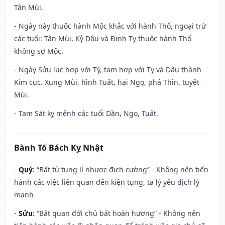
Tân Mùi.
- Ngày này thuộc hành Mộc khắc với hành Thổ, ngoại trừ
các tuổi: Tân Mùi, Kỷ Dậu và Đinh Tỵ thuộc hành Thổ
không sợ Mộc.
- Ngày Sửu lục hợp với Tý, tam hợp với Tỵ và Dậu thành
Kim cục. Xung Mùi, hình Tuất, hại Ngọ, phá Thìn, tuyệt
Mùi.
- Tam Sát kỵ mệnh các tuổi Dần, Ngọ, Tuất.
Bành Tổ Bách Kỵ Nhật
-
Quý
: “Bất từ tụng lí nhược địch cường” - Không nên tiến
hành các việc liên quan đến kiện tụng, ta lý yếu địch lý
mạnh
-
Sửu
: “Bất quan đới chủ bất hoàn hương” - Không nên