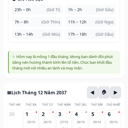
23h – 0h
(Giờ Tí)
1h – 2h
(Giờ Sửu)
7h – 8h
(Giờ Thìn)
11h – 12h
(Giờ Ngọ)
13h – 14h
(Giờ Mùi)
17h – 18h
(Giờ Dậu)
✨ Hôm nay là mồng 1 đầu tháng. Mong bạn dành đôi phút
dâng nén hương thành kính lên tổ tiên. Chúc bạn khởi đầu
tháng mới với nhiều an lành và may mắn.
Lịch Tháng 12 Năm 2037
THỨ HAI
THỨ BA
THỨ TƯ
THỨ NĂM
THỨ SÁU
THỨ BẢY
CHỦ NHẬT
30
1
2
3
4
5
6
25/10
26/10
27/10
28/10
29/10
30/10