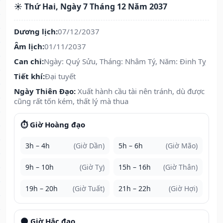
☀️ Thứ Hai, Ngày 7 Tháng 12 Năm 2037
Dương lịch:
07/12/2037
Âm lịch:
01/11/2037
Can chi:
Ngày: Quý Sửu, Tháng: Nhâm Tý, Năm: Đinh Tỵ
Tiết khí:
Đại tuyết
Ngày Thiên Đạo:
Xuất hành cầu tài nên tránh, dù được
cũng rất tốn kém, thất lý mà thua
⏱️ Giờ Hoàng đạo
3h – 4h
(Giờ Dần)
5h – 6h
(Giờ Mão)
9h – 10h
(Giờ Tỵ)
15h – 16h
(Giờ Thân)
19h – 20h
(Giờ Tuất)
21h – 22h
(Giờ Hợi)
🌑 Giờ Hắc đạo